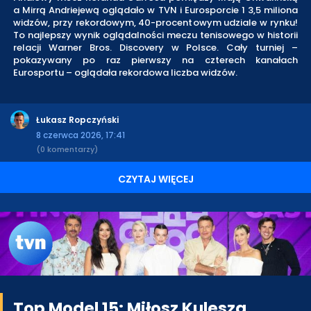
a Mirrą Andriejewą oglądało w TVN i Eurosporcie 1 3,5 miliona
widzów, przy rekordowym, 40-procentowym udziale w rynku!
To najlepszy wynik oglądalności meczu tenisowego w historii
relacji Warner Bros. Discovery w Polsce. Cały turniej –
pokazywany po raz pierwszy na czterech kanałach
Eurosportu – oglądała rekordowa liczba widzów.
Łukasz Ropczyński
8 czerwca 2026, 17:41
(0 komentarzy)
CZYTAJ WIĘCEJ
Top Model 15: Miłosz Kulesza