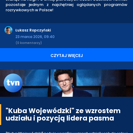
pozostaje jednym z najchętniej oglądanych programów
rozrywkowych w Polsce!
Łukasz Ropczyński
23 marca 2026, 09:40
(0 komentarzy)
CZYTAJ WIĘCEJ
"Kuba Wojewódzki" ze wzrostem
udziału i pozycją lidera pasma