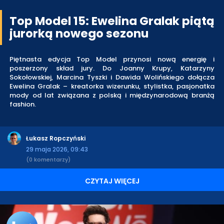
Top Model 15: Ewelina Gralak piątą
jurorką nowego sezonu
Piętnasta edycja Top Model przynosi nową energię i
poszerzony skład jury. Do Joanny Krupy, Katarzyny
Sokołowskiej, Marcina Tyszki i Dawida Wolińskiego dołącza
Ewelina Gralak – kreatorka wizerunku, stylistka, pasjonatka
mody od lat związana z polską i międzynarodową branżą
fashion.
Łukasz Ropczyński
29 maja 2026, 09:43
(0 komentarzy)
CZYTAJ WIĘCEJ