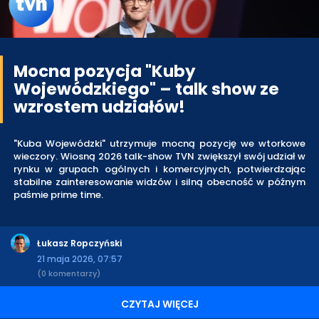
Mocna pozycja "Kuby
Wojewódzkiego" – talk show ze
wzrostem udziałów!
"Kuba Wojewódzki" utrzymuje mocną pozycję we wtorkowe
wieczory. Wiosną 2026 talk-show TVN zwiększył swój udział w
rynku w grupach ogólnych i komercyjnych, potwierdzając
stabilne zainteresowanie widzów i silną obecność w późnym
paśmie prime time.
Łukasz Ropczyński
21 maja 2026, 07:57
(0 komentarzy)
CZYTAJ WIĘCEJ