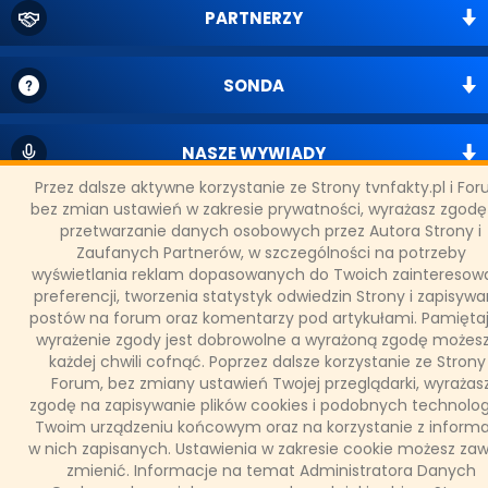
PARTNERZY
SONDA
NASZE WYWIADY
Przez dalsze aktywne korzystanie ze Strony tvnfakty.pl i Fo
bez zmian ustawień w zakresie prywatności, wyrażasz zgodę
FAKTY TVN
przetwarzanie danych osobowych przez Autora Strony i
Zaufanych Partnerów, w szczególności na potrzeby
wyświetlania reklam dopasowanych do Twoich zainteresowa
preferencji, tworzenia statystyk odwiedzin Strony i zapisywa
WAŻNE RELACJE
postów na forum oraz komentarzy pod artykułami. Pamiętaj
wyrażenie zgody jest dobrowolne a wyrażoną zgodę możes
każdej chwili cofnąć. Poprzez dalsze korzystanie ze Strony 
Forum, bez zmiany ustawień Twojej przeglądarki, wyrażas
zgodę na zapisywanie plików cookies i podobnych technolog
Copyright © 2011 - 2026 by
www.tvnfakty.pl
| Wszystkie prawa
Twoim urządzeniu końcowym oraz na korzystanie z informa
zastrzeżone.
w nich zapisanych. Ustawienia w zakresie cookie możesz za
zmienić. Informacje na temat Administratora Danych