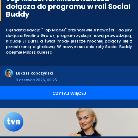
dołącza do programu w roli Social
Buddy
Piętnasta edycja "Top Model" przynosi wiele nowości - do jury
dołącza Ewelina Gralak, program zyskuje nową prowadzącą,
Klaudię El Dursi, a świat mody jeszcze mocniej połączy się z
przestrzenią digitalową. W nowym sezonie rolę Social Buddy
obejmie Miłosz Kulesza.
Łukasz Ropczyński
3 czerwca 2026, 08:25
CZYTAJ WIĘCEJ