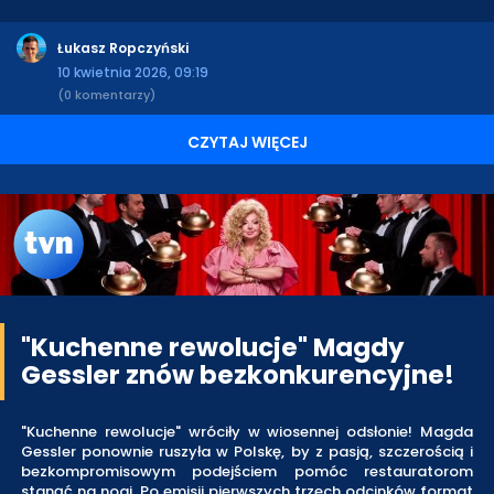
Łukasz Ropczyński
10 kwietnia 2026, 09:19
(0 komentarzy)
CZYTAJ WIĘCEJ
"Kuchenne rewolucje" Magdy
Gessler znów bezkonkurencyjne!
"Kuchenne rewolucje" wróciły w wiosennej odsłonie! Magda
Gessler ponownie ruszyła w Polskę, by z pasją, szczerością i
bezkompromisowym podejściem pomóc restauratorom
stanąć na nogi. Po emisji pierwszych trzech odcinków format