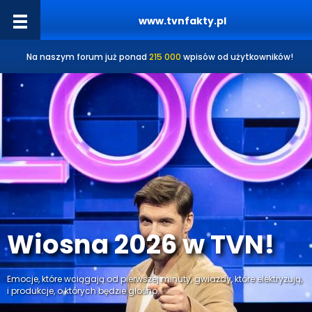
www.tvnfakty.pl
Na naszym forum już ponad
215 000
wpisów od użytkowników!
Wiosna 2026 w TVN!
Emocje, które wciągają od pierwszej minuty, gwiazdy, które elektryzują,
i produkcje, o których będzie głośno.