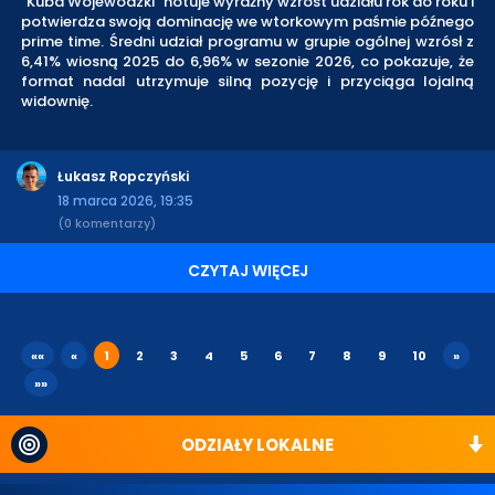
"Kuba Wojewódzki" notuje wyraźny wzrost udziału rok do roku i
potwierdza swoją dominację we wtorkowym paśmie późnego
prime time. Średni udział programu w grupie ogólnej wzrósł z
6,41% wiosną 2025 do 6,96% w sezonie 2026, co pokazuje, że
format nadal utrzymuje silną pozycję i przyciąga lojalną
widownię.
Łukasz Ropczyński
18 marca 2026, 19:35
(0 komentarzy)
CZYTAJ WIĘCEJ
««
«
1
2
3
4
5
6
7
8
9
10
»
»»
ODZIAŁY LOKALNE