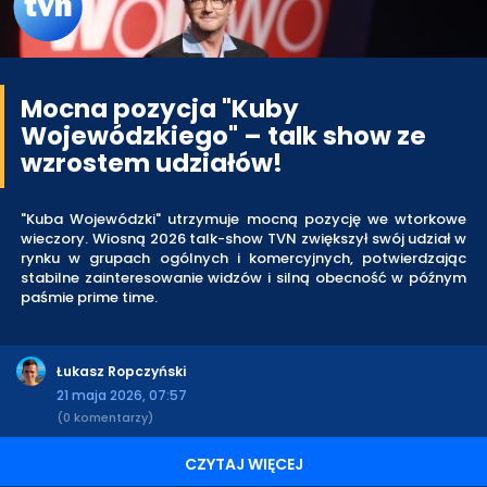
Mocna pozycja "Kuby
Wojewódzkiego" – talk show ze
wzrostem udziałów!
"Kuba Wojewódzki" utrzymuje mocną pozycję we wtorkowe
wieczory. Wiosną 2026 talk-show TVN zwiększył swój udział w
rynku w grupach ogólnych i komercyjnych, potwierdzając
stabilne zainteresowanie widzów i silną obecność w późnym
paśmie prime time.
Łukasz Ropczyński
21 maja 2026, 07:57
(0 komentarzy)
CZYTAJ WIĘCEJ