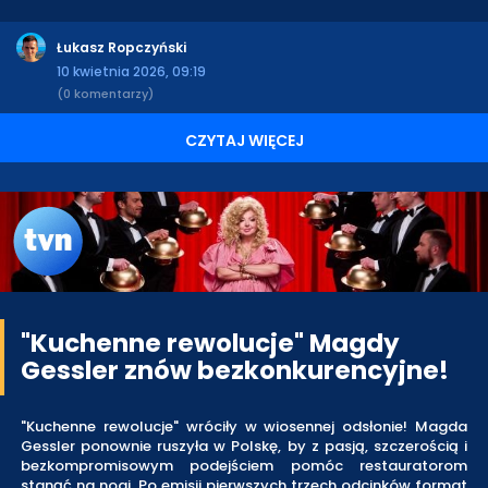
Łukasz Ropczyński
10 kwietnia 2026, 09:19
(0 komentarzy)
CZYTAJ WIĘCEJ
"Kuchenne rewolucje" Magdy
Gessler znów bezkonkurencyjne!
"Kuchenne rewolucje" wróciły w wiosennej odsłonie! Magda
Gessler ponownie ruszyła w Polskę, by z pasją, szczerością i
bezkompromisowym podejściem pomóc restauratorom
stanąć na nogi. Po emisji pierwszych trzech odcinków format