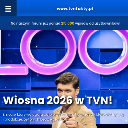
www.tvnfakty.pl
Na naszym forum już ponad
215 000
wpisów od użytkowników!
Wiosna 2026 w TVN!
Emocje, które wciągają od pierwszej minuty, gwiazdy, które elektryzują,
i produkcje, o których będzie głośno.