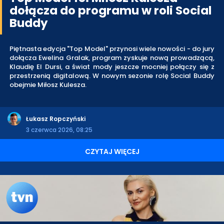
dołącza do programu w roli Social
Buddy
Piętnasta edycja "Top Model" przynosi wiele nowości - do jury
dołącza Ewelina Gralak, program zyskuje nową prowadzącą,
Klaudię El Dursi, a świat mody jeszcze mocniej połączy się z
przestrzenią digitalową. W nowym sezonie rolę Social Buddy
obejmie Miłosz Kulesza.
Łukasz Ropczyński
3 czerwca 2026, 08:25
CZYTAJ WIĘCEJ