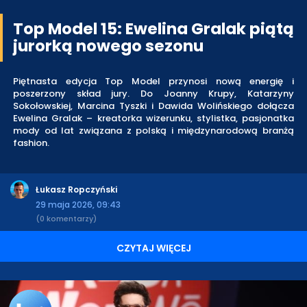
Top Model 15: Ewelina Gralak piątą
jurorką nowego sezonu
Piętnasta edycja Top Model przynosi nową energię i
poszerzony skład jury. Do Joanny Krupy, Katarzyny
Sokołowskiej, Marcina Tyszki i Dawida Wolińskiego dołącza
Ewelina Gralak – kreatorka wizerunku, stylistka, pasjonatka
mody od lat związana z polską i międzynarodową branżą
fashion.
Łukasz Ropczyński
29 maja 2026, 09:43
(0 komentarzy)
CZYTAJ WIĘCEJ