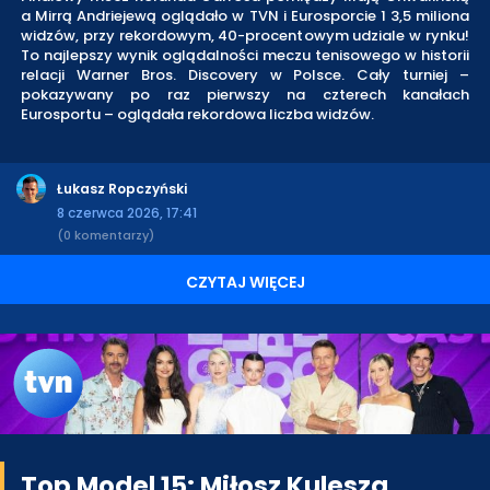
a Mirrą Andriejewą oglądało w TVN i Eurosporcie 1 3,5 miliona
widzów, przy rekordowym, 40-procentowym udziale w rynku!
To najlepszy wynik oglądalności meczu tenisowego w historii
relacji Warner Bros. Discovery w Polsce. Cały turniej –
pokazywany po raz pierwszy na czterech kanałach
Eurosportu – oglądała rekordowa liczba widzów.
Łukasz Ropczyński
8 czerwca 2026, 17:41
(0 komentarzy)
CZYTAJ WIĘCEJ
Top Model 15: Miłosz Kulesza