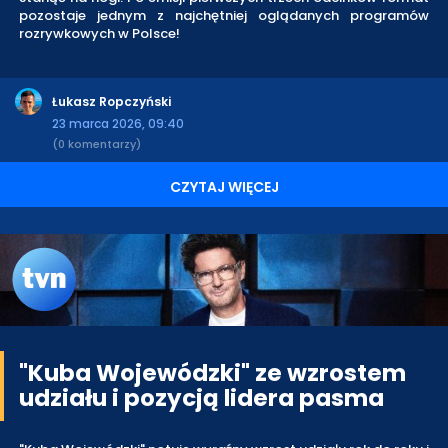
pozostaje jednym z najchętniej oglądanych programów
rozrywkowych w Polsce!
Łukasz Ropczyński
23 marca 2026, 09:40
(0 komentarzy)
CZYTAJ WIĘCEJ
"Kuba Wojewódzki" ze wzrostem
udziału i pozycją lidera pasma