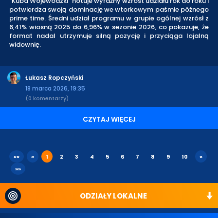
"Kuba Wojewódzki" notuje wyraźny wzrost udziału rok do roku i
potwierdza swoją dominację we wtorkowym paśmie późnego
prime time. Średni udział programu w grupie ogólnej wzrósł z
6,41% wiosną 2025 do 6,96% w sezonie 2026, co pokazuje, że
format nadal utrzymuje silną pozycję i przyciąga lojalną
widownię.
Łukasz Ropczyński
18 marca 2026, 19:35
(0 komentarzy)
CZYTAJ WIĘCEJ
««
«
1
2
3
4
5
6
7
8
9
10
»
»»
ODZIAŁY LOKALNE