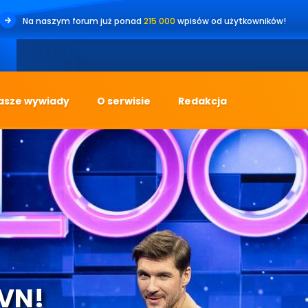
Na naszym forum już ponad
215 000
wpisów od użytkowników!
•
asze wywiady
O serwisie
Redakcja
TVN!