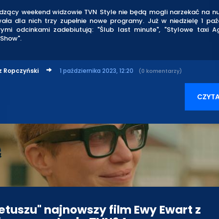
zący weekend widzowie TVN Style nie będą mogli narzekać na nu
ała dla nich trzy zupełnie nowe programy. Już w niedzielę 1 paźd
ymi odcinkami zadebiutują: "Ślub last minute", "Stylowe taxi A
 Show".
z Ropczyński
1 października 2023, 12:20
(0 komentarzy)
CZYTA
retuszu" najnowszy film Ewy Ewart z