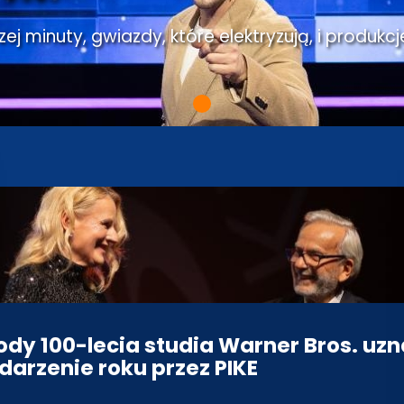
j minuty, gwiazdy, które elektryzują, i produkcj
dy 100-lecia studia Warner Bros. uz
darzenie roku przez PIKE