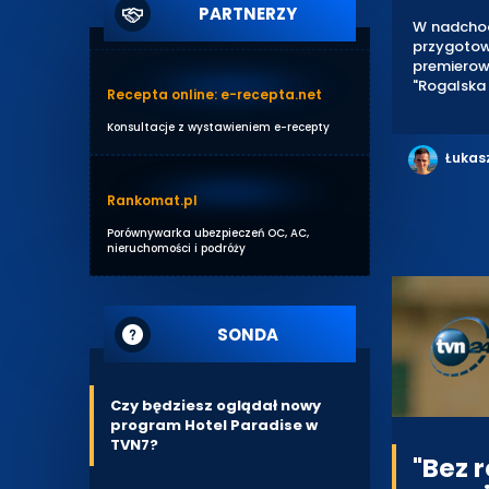
PARTNERZY
W nadchod
przygotow
premierow
"Rogalska
Recepta online: e-recepta.net
Konsultacje z wystawieniem e-recepty
Łukas
Rankomat.pl
Porównywarka ubezpieczeń OC, AC,
nieruchomości i podróży
SONDA
Czy będziesz oglądał nowy
program Hotel Paradise w
TVN7?
"Bez 