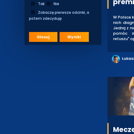
premi
Tak
Nie
Zobaczę pierwsze odcinki, a
W Polsce k
potem zdecyduję
nich diagn
Jedną z ni
pomóc in
Głosuj
Wyniki
retuszu" o
Łukas
Mecze 