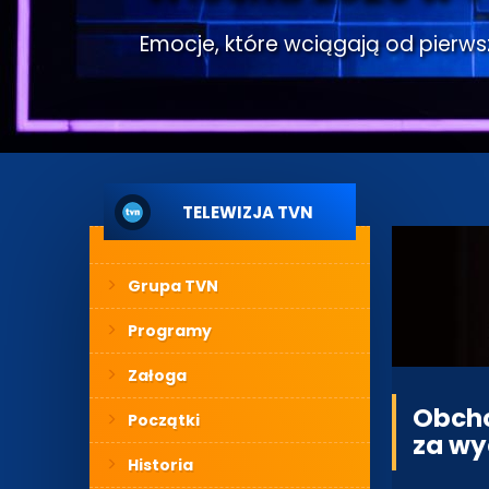
Emocje, które wciągają od pierwsze
TELEWIZJA TVN
Grupa TVN
Programy
Załoga
Obcho
Początki
za wy
Historia