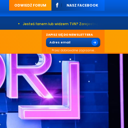
ODWIEDŹ FORUM
NASZ FACEBOOK
Jesteś fanem lub widzem TVN? Zarejestruj się na naszym forum. Już pona
ZAPISZ SIĘ DO NEWSLETTERA
Przez dobrowolne zapisanie...