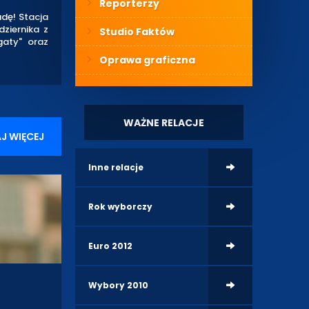
Reporterzy
dę! Stacja
ziernika z
Studio Faktów
gaty" oraz
Oprawa graficzna
WAŻNE RELACJE
J WIĘCEJ
Inne relacje
Rok wyborczy
Euro 2012
Wybory 2010