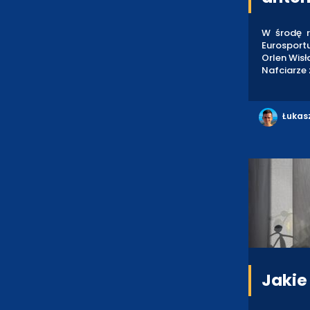
W środę r
Eurosportu
Orlen Wisł
Nafciarze 
Łukas
Jakie