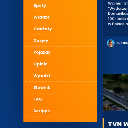
Warner Br
Spoty
"Wydarzen
Komunikac
Władze
100-lecia 
w Polsce or
Gadżety
Dosyły
Łukas
Pojazdy
Opinie
Wpadki
Słownik
FAQ
Scripps
TVN W