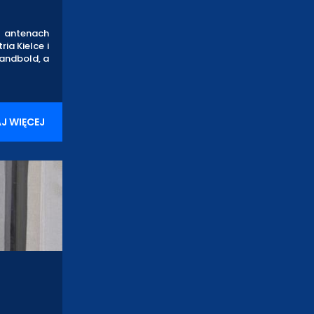
a antenach
ia Kielce i
Handbold, a
J WIĘCEJ