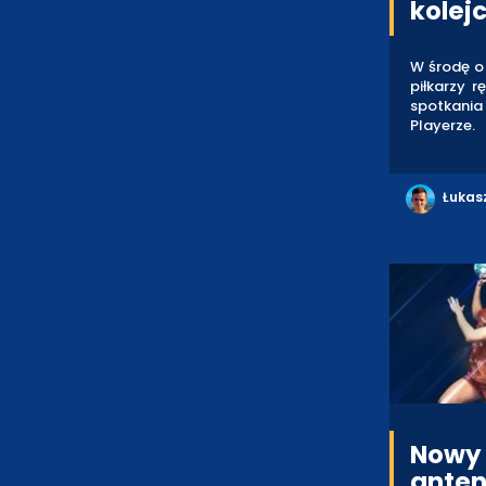
kolejc
W środę o 
piłkarzy 
spotkania 
Playerze.
Łukas
Nowy 
anten