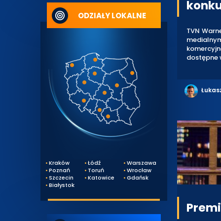
konku
ODZIAŁY LOKALNE
TVN Warner
medialnym
komercyjn
dostępne 
Łukas
Kraków
Łódź
Warszawa
Poznań
Toruń
Wrocław
Szczecin
Katowice
Gdańsk
Białystok
Premi