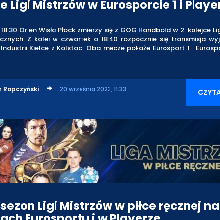
e Ligi Mistrzów w Eurosporcie 1 i Playe
18:30 Orlen Wisła Płock zmierzy się z GOG Handbold w 2. kolejce Li
ręcznych. Z kolei w czwartek o 18:40 rozpocznie się transmisja w
Industrii Kielce z Kolstad. Oba mecze pokaże Eurosport 1 i Eurosp
z Ropczyński
20 września 2023, 11:33
CZYTA
sezon Ligi Mistrzów w piłce ręcznej na
ach Eurosportu i w Playerze