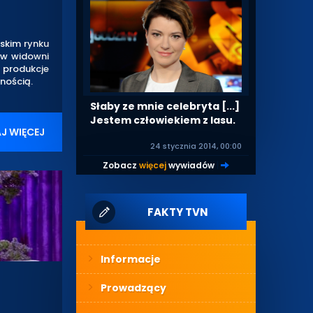
lskim rynku
 w widowni
 produkcje
nością.
Słaby ze mnie celebryta [...]
Jestem człowiekiem z lasu.
J WIĘCEJ
24 stycznia 2014, 00:00
Zobacz
więcej
wywiadów
|
FAKTY TVN
Informacje
Prowadzący