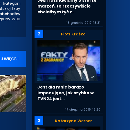
Jeśli rozmawiamy o sferze
 kategorii
marzeń, to rzeczywiście
skiej Izby
chciałbym żyć z...
e obchodów
R grupy WBD
18 grudnia 2017, 18:31
2
Piotr Kraśko
J WIĘCEJ
Jest dla mnie bardzo
imponujące, jak szybko w
TVN24 jest...
17 sierpnia 2016, 13:20
3
Katarzyna Werner