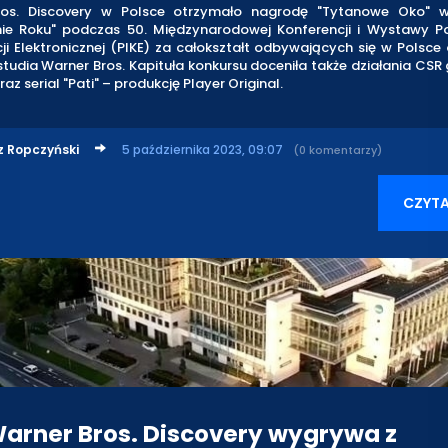
os. Discovery w Polsce otrzymało nagrodę "Tytanowe Oko" w
ie Roku" podczas 50. Międzynarodowej Konferencji i Wystawy Pol
ji Elektronicznej (PIKE) za całokształt odbywających się w Polsc
studia Warner Bros. Kapituła konkursu doceniła także działania CS
az serial "Pati" – produkcję Player Original.
z Ropczyński
5 października 2023, 09:07
(0 komentarzy)
CZYTA
arner Bros. Discovery wygrywa z