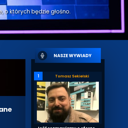
e, o których będzie głośno.
NASZE WYWIADY
1
Tomasz Sekielski
nane