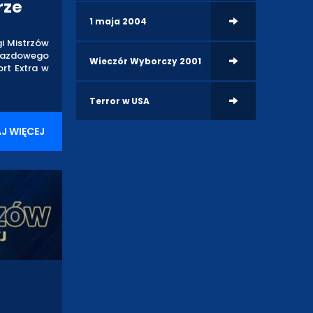
rze
1 maja 2004
gi Mistrzów
yjazdowego
Wieczór Wyborczy 2001
ort Extra w
Terror w USA
J WIĘCEJ