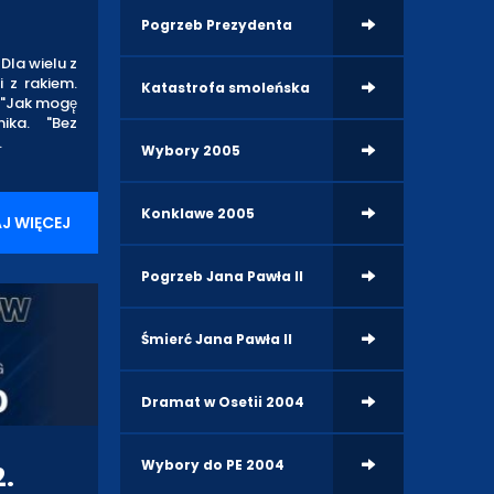
Pogrzeb Prezydenta
Dla wielu z
i z rakiem.
Katastrofa smoleńska
 "Jak mogę̨
ika. "Bez
.
Wybory 2005
Konklawe 2005
J WIĘCEJ
Pogrzeb Jana Pawła II
Śmierć Jana Pawła II
Dramat w Osetii 2004
Wybory do PE 2004
2.