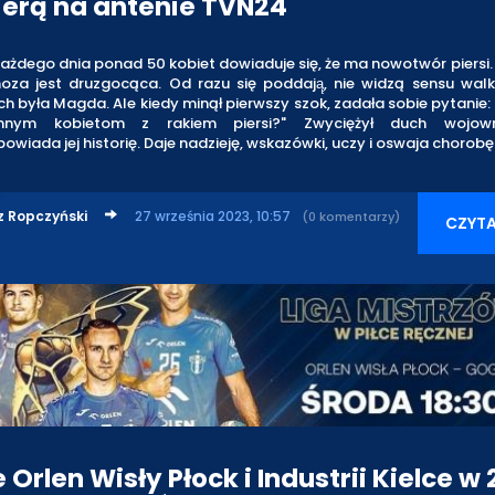
erą na antenie TVN24
ażdego dnia ponad 50 kobiet dowiaduje się, że ma nowotwór piersi. 
oza jest druzgocąca. Od razu się poddają̨, nie widzą sensu walk
ch była Magda. Ale kiedy minął pierwszy szok, zadała sobie pytanie:
nym kobietom z rakiem piersi?" Zwyciężył duch wojown
powiada jej historię. Daje nadzieję, wskazówki, uczy i oswaja chorobę
z Ropczyński
27 września 2023, 10:57
(0 komentarzy)
CZYTA
Orlen Wisły Płock i Industrii Kielce w 