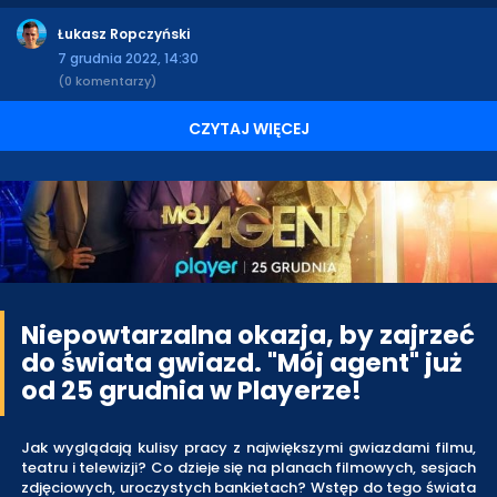
Łukasz Ropczyński
7 grudnia 2022, 14:30
(0 komentarzy)
CZYTAJ WIĘCEJ
Niepowtarzalna okazja, by zajrzeć
do świata gwiazd. "Mój agent" już
od 25 grudnia w Playerze!
Jak wyglądają kulisy pracy z największymi gwiazdami filmu,
teatru i telewizji? Co dzieje się na planach filmowych, sesjach
zdjęciowych, uroczystych bankietach? Wstęp do tego świata