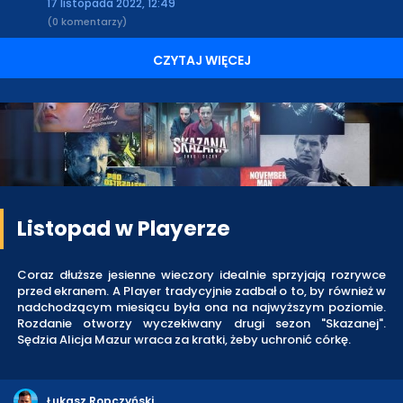
17 listopada 2022, 12:49
(0 komentarzy)
CZYTAJ WIĘCEJ
Listopad w Playerze
Coraz dłuższe jesienne wieczory idealnie sprzyjają rozrywce
przed ekranem. A Player tradycyjnie zadbał o to, by również w
nadchodzącym miesiącu była ona na najwyższym poziomie.
Rozdanie otworzy wyczekiwany drugi sezon "Skazanej".
Sędzia Alicja Mazur wraca za kratki, żeby uchronić córkę.
Łukasz Ropczyński