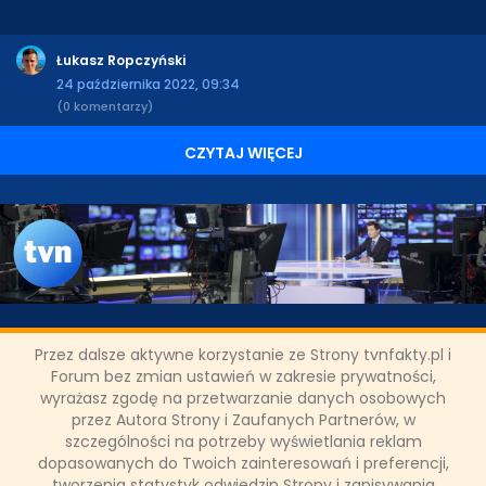
Łukasz Ropczyński
24 października 2022, 09:34
(0 komentarzy)
CZYTAJ WIĘCEJ
TVN Warner Bros. Discovery z
Przez dalsze aktywne korzystanie ze Strony tvnfakty.pl i
nową ofertą rozwojową dla
Forum bez zmian ustawień w zakresie prywatności,
wyrażasz zgodę na przetwarzanie danych osobowych
pracowników
przez Autora Strony i Zaufanych Partnerów, w
szczególności na potrzeby wyświetlania reklam
dopasowanych do Twoich zainteresowań i preferencji,
TVN Warner Bros. Discovery wystartowała z jesiennym
tworzenia statystyk odwiedzin Strony i zapisywania
programem szkoleń. Do końca roku pracownicy Grupy mogą