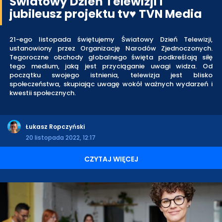
Światowy Dzień Telewizji i
jubileusz projektu tv♥ TVN Media
21-ego listopada świętujemy Światowy Dzień Telewizji,
ustanowiony przez Organizację Narodów Zjednoczonych.
Tegoroczne obchody globalnego święta podkreślają siłę
tego medium, jaką jest przyciąganie uwagi widza. Od
początku swojego istnienia, telewizja jest blisko
społeczeństwa, skupiając uwagę wokół ważnych wydarzeń i
kwestii społecznych.
Łukasz Ropczyński
20 listopada 2022, 12:17
CZYTAJ WIĘCEJ