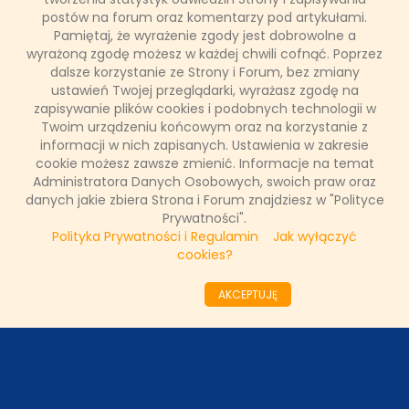
skorzystać z około 300 godzin zajęć. Wśród jesiennych
postów na forum oraz komentarzy pod artykułami.
nowości pojawiły się trzy bloki szkoleniowe obejmujące
Pamiętaj, że wyrażenie zgody jest dobrowolne a
zarządzanie projektami, doskonalenie kompetencji
wyrażoną zgodę możesz w każdej chwili cofnąć. Poprzez
"miękkich" oraz tzw. "narzędziownik lidera".
dalsze korzystanie ze Strony i Forum, bez zmiany
ustawień Twojej przeglądarki, wyrażasz zgodę na
zapisywanie plików cookies i podobnych technologii w
Twoim urządzeniu końcowym oraz na korzystanie z
Łukasz Ropczyński
informacji w nich zapisanych. Ustawienia w zakresie
11 października 2022, 20:03
cookie możesz zawsze zmienić. Informacje na temat
(0 komentarzy)
Administratora Danych Osobowych, swoich praw oraz
danych jakie zbiera Strona i Forum znajdziesz w "Polityce
CZYTAJ WIĘCEJ
Prywatności".
Polityka Prywatności i Regulamin
Jak wyłączyć
cookies?
««
«
13
14
15
16
17
18
19
20
21
AKCEPTUJĘ
22
»
»»
ODZIAŁY LOKALNE
PARTNERZY