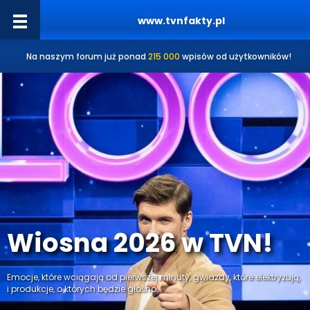
www.tvnfakty.pl
Na naszym forum już ponad
215 000
wpisów od użytkowników!
Wiosna 2026 w TVN!
Emocje, które wciągają od pierwszej minuty, gwiazdy, które elektryzują,
i produkcje, o których będzie głośno.