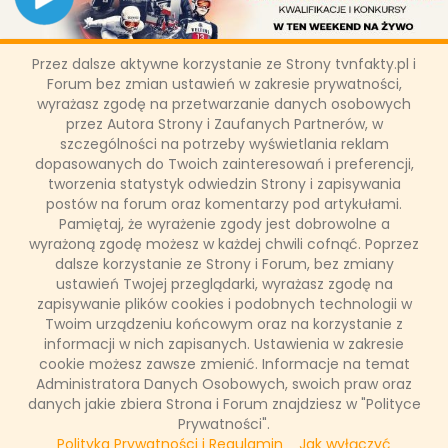
Przez dalsze aktywne korzystanie ze Strony tvnfakty.pl i
Puchar Świata w Wiśle w
Forum bez zmian ustawień w zakresie prywatności,
wyrażasz zgodę na przetwarzanie danych osobowych
Eurosporcie 1, HBO Max i Playerze
przez Autora Strony i Zaufanych Partnerów, w
szczególności na potrzeby wyświetlania reklam
dopasowanych do Twoich zainteresowań i preferencji,
Po zawodach w Norwegii, Szwecji i Finlandii rywalizacja w
tworzenia statystyk odwiedzin Strony i zapisywania
Pucharze Świata w skokach narciarskich przenosi się do Polski.
Od czwartku czekają nas pasjonujące zawody na skoczni im.
postów na forum oraz komentarzy pod artykułami.
Adama Małysza w Wiśle. Transmisje kwalifikacji i konkursów
Pamiętaj, że wyrażenie zgody jest dobrowolne a
mężczyzn w Eurosporcie 1, HBO Max i Playerze, a zawodów
wyrażoną zgodę możesz w każdej chwili cofnąć. Poprzez
kobiet w Eurosporcie 2, HBO Max i Playerze.
dalsze korzystanie ze Strony i Forum, bez zmiany
ustawień Twojej przeglądarki, wyrażasz zgodę na
zapisywanie plików cookies i podobnych technologii w
Twoim urządzeniu końcowym oraz na korzystanie z
Łukasz Ropczyński
informacji w nich zapisanych. Ustawienia w zakresie
4 grudnia 2025, 09:24
cookie możesz zawsze zmienić. Informacje na temat
(0 komentarzy)
Administratora Danych Osobowych, swoich praw oraz
danych jakie zbiera Strona i Forum znajdziesz w "Polityce
CZYTAJ WIĘCEJ
Prywatności".
Polityka Prywatności i Regulamin
Jak wyłączyć