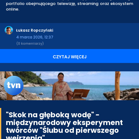
portfolio obejmującego telewizję, streaming oraz ekosystem
online.
Łukasz Ropczyński
4 marca 2026, 12:37
(0 komentarzy)
CZYTAJ WIĘCEJ
"Skok na głęboką wodę" -
międzynarodowy eksperyment
twórców "Ślubu od pierwszego
wejrzenia"