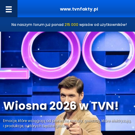
www.tvnfakty.pl
Na naszym forum już ponad
215 000
wpisów od użytkowników!
Wiosna 2026 w TVN!
Emocje, które wciągają od pierwszej minuty, gwiazdy, które elektryzują,
i produkcje, o których będzie głośno.