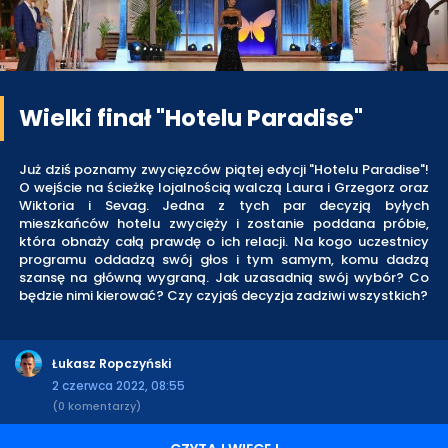
Wielki finał "Hotelu Paradise"
Już dziś poznamy zwycięzców piątej edycji "Hotelu Paradise"!
O wejście na ścieżkę lojalnością walczą Laura i Grzegorz oraz
Wiktoria i Sevag. Jedna z tych par decyzją byłych
mieszkańców hotelu zwycięży i zostanie poddana próbie,
która obnaży całą prawdę o ich relacji. Na kogo uczestnicy
programu oddadzą swój głos i tym samym, komu dadzą
szansę na główną wygraną. Jak uzasadnią swój wybór? Co
będzie nimi kierować? Czy czyjaś decyzja zadziwi wszystkich?
Łukasz Ropczyński
2 czerwca 2022, 08:55
(0 komentarzy)