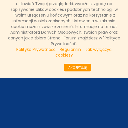
nazwie.
ustawień Twojej przeglądarki, wyrażasz zgodę na
zapisywanie plików cookies i podobnych technologii w
Twoim urządzeniu końcowym oraz na korzystanie z
informacji w nich zapisanych. Ustawienia w zakresie
Łukasz Ropczyński
cookie możesz zawsze zmienić. Informacje na temat
19 maja 2022, 10:50
Administratora Danych Osobowych, swoich praw oraz
danych jakie zbiera Strona i Forum znajdziesz w "Polityce
CZYTAJ WIĘCEJ
Prywatności".
Polityka Prywatności i Regulamin
Jak wyłączyć
cookies?
««
«
15
16
17
18
19
20
21
22
23
AKCEPTUJĘ
24
»
»»
ODZIAŁY LOKALNE
PARTNERZY
SONDA