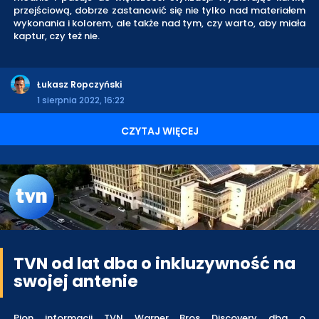
przejściową, dobrze zastanowić się nie tylko nad materiałem
wykonania i kolorem, ale także nad tym, czy warto, aby miała
kaptur, czy też nie.
Łukasz Ropczyński
1 sierpnia 2022, 16:22
CZYTAJ WIĘCEJ
TVN od lat dba o inkluzywność na
swojej antenie
Pion informacji TVN Warner Bros Discovery dba o