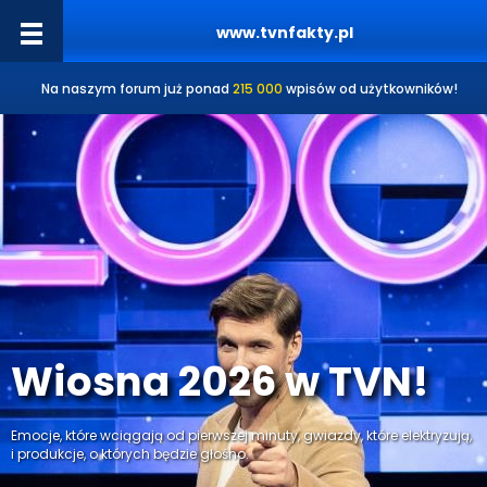
www.tvnfakty.pl
Na naszym forum już ponad
215 000
wpisów od użytkowników!
Wiosna 2026 w TVN!
Emocje, które wciągają od pierwszej minuty, gwiazdy, które elektryzują,
i produkcje, o których będzie głośno.