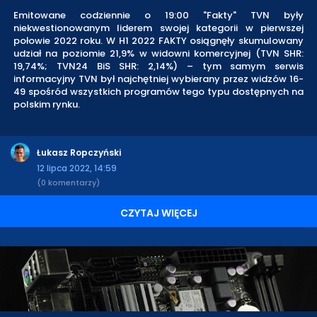
Emitowane codziennie o 19:00 "Fakty" TVN były
niekwestionowanym liderem swojej kategorii w pierwszej
połowie 2022 roku. W H1 2022 FAKTY osiągnęły skumulowany
udział na poziomie 21,9% w widowni komercyjnej (TVN SHR:
19,74%; TVN24 BiS SHR: 2,14%) – tym samym serwis
informacyjny TVN był najchętniej wybierany przez widzów 16-
49 spośród wszystkich programów tego typu dostępnych na
polskim rynku.
Łukasz Ropczyński
12 lipca 2022, 14:59
(0 komentarzy)
CZYTAJ WIĘCEJ