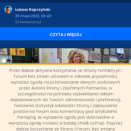
Łukasz Ropczyński
25 maja 2022, 09:40
(0 komentarzy)
CZYTAJ WIĘCEJ
Przez dalsze aktywne korzystanie ze Strony tvnfakty.pl i
Forum bez zmian ustawień w zakresie prywatności,
wyrażasz zgodę na przetwarzanie danych osobowych
"Kuchenne rewolucje" we
przez Autora Strony i Zaufanych Partnerów, w
szczególności na potrzeby wyświetlania reklam
Wrocławiu!
dopasowanych do Twoich zainteresowań i preferencji,
tworzenia statystyk odwiedzin Strony i zapisywania
postów na forum oraz komentarzy pod artykułami.
Liczący ponad 600 tysięcy mieszkańców Wrocław, turystów i
miłośników historii przyciąga głównie ścisłym centrum. W
Pamiętaj, że wyrażenie zgody jest dobrowolne a
pewnym oddaleniu od historycznego rynku Beata realizuje
wyrażoną zgodę możesz w każdej chwili cofnąć. Poprzez
swój American Dream, prowadząc lokal o takiej właśnie
dalsze korzystanie ze Strony i Forum, bez zmiany