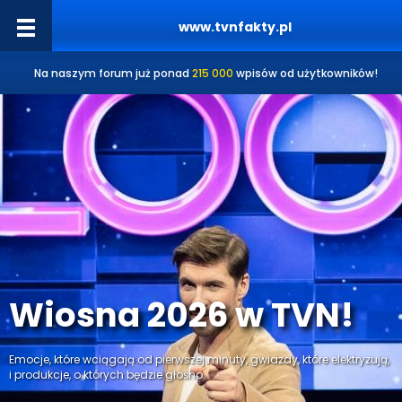
www.tvnfakty.pl
Na naszym forum już ponad
215 000
wpisów od użytkowników!
Wiosna 2026 w TVN!
Emocje, które wciągają od pierwszej minuty, gwiazdy, które elektryzują,
i produkcje, o których będzie głośno.