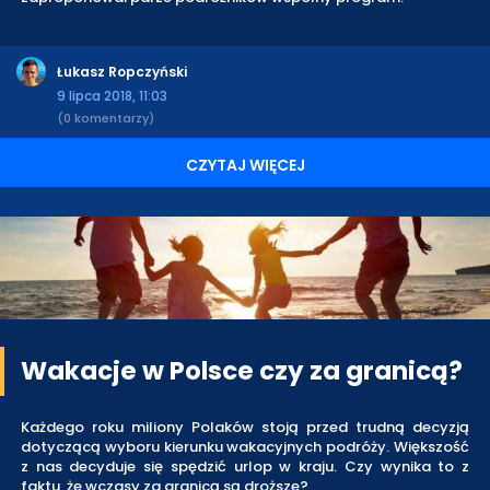
Łukasz Ropczyński
9 lipca 2018, 11:03
(0 komentarzy)
CZYTAJ WIĘCEJ
Wakacje w Polsce czy za granicą?
Każdego roku miliony Polaków stoją przed trudną decyzją
dotyczącą wyboru kierunku wakacyjnych podróży. Większość
z nas decyduje się spędzić urlop w kraju. Czy wynika to z
faktu, że wczasy za granicą są droższe?