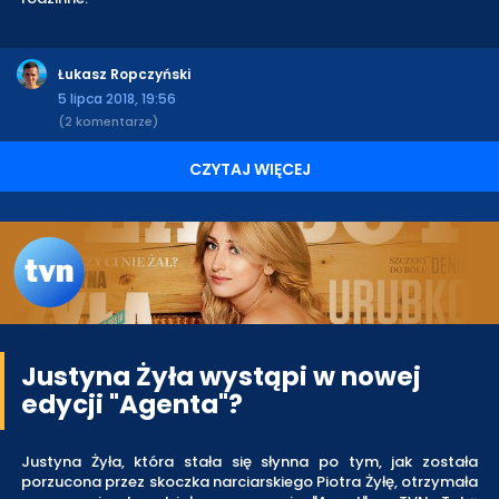
Łukasz Ropczyński
5 lipca 2018, 19:56
(2 komentarze)
CZYTAJ WIĘCEJ
Justyna Żyła wystąpi w nowej
edycji "Agenta"?
Justyna Żyła, która stała się słynna po tym, jak została
porzucona przez skoczka narciarskiego Piotra Żyłę, otrzymała