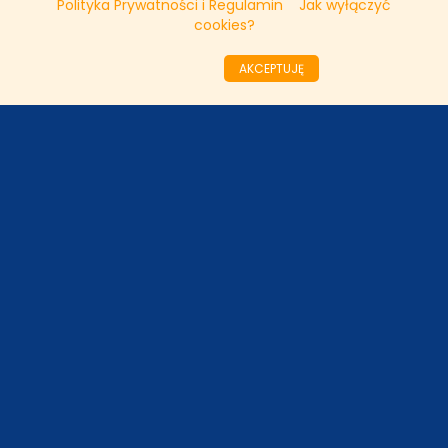
Polityka Prywatności i Regulamin
Jak wyłączyć
cookies?
««
«
55
56
57
58
59
60
61
62
63
AKCEPTUJĘ
64
»
»»
ODZIAŁY LOKALNE
PARTNERZY
SONDA
NASZE WYWIADY
FAKTY TVN