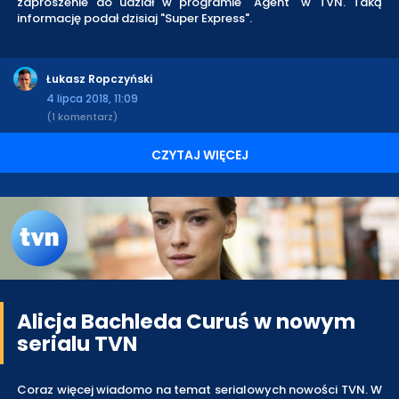
zaproszenie do udział w programie "Agent" w TVN. Taką
informację podał dzisiaj "Super Express".
Łukasz Ropczyński
4 lipca 2018, 11:09
(1 komentarz)
CZYTAJ WIĘCEJ
Alicja Bachleda Curuś w nowym
serialu TVN
Coraz więcej wiadomo na temat serialowych nowości TVN. W