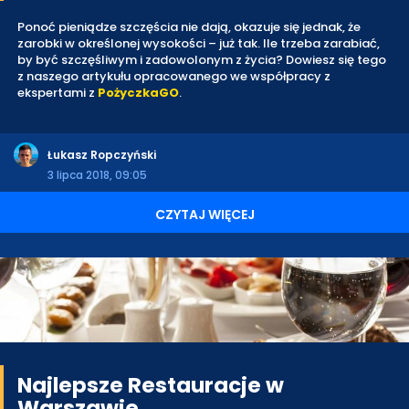
Ponoć pieniądze szczęścia nie dają, okazuje się jednak, że
zarobki w określonej wysokości – już tak. Ile trzeba zarabiać,
by być szczęśliwym i zadowolonym z życia? Dowiesz się tego
z naszego artykułu opracowanego we współpracy z
ekspertami z
PożyczkaGO
.
Łukasz Ropczyński
3 lipca 2018, 09:05
CZYTAJ WIĘCEJ
Najlepsze Restauracje w
Warszawie