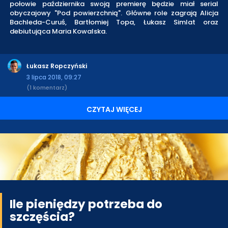
połowie października swoją premierę będzie miał serial
obyczajowy "Pod powierzchnią". Główne role zagrają Alicja
Bachleda-Curuś, Bartłomiej Topa, Łukasz Simlat oraz
debiutująca Maria Kowalska.
Łukasz Ropczyński
3 lipca 2018, 09:27
(1 komentarz)
CZYTAJ WIĘCEJ
Ile pieniędzy potrzeba do
szczęścia?