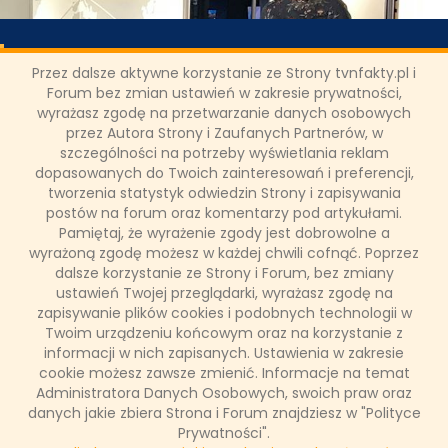
Joanna Kryńska zamyka swój
Przez dalsze aktywne korzystanie ze Strony tvnfakty.pl i
fanpage na Facebooku - serwis
Forum bez zmian ustawień w zakresie prywatności,
tvnfakty.pl dotarł do powodów tej
wyrażasz zgodę na przetwarzanie danych osobowych
przez Autora Strony i Zaufanych Partnerów, w
decyzji
szczególności na potrzeby wyświetlania reklam
dopasowanych do Twoich zainteresowań i preferencji,
tworzenia statystyk odwiedzin Strony i zapisywania
Jedna z najbardziej lubianych dziennikarek TVN24
kilkadziesiąt minut temu ogłosiła, że zamyka swój fanpage na
postów na forum oraz komentarzy pod artykułami.
Facebooku. Joanna Kryńska jest ulubienicą widzów. Na
Pamiętaj, że wyrażenie zgody jest dobrowolne a
naszym forum dyskusyjnym od kilku lat ma najdłuższy i
wyrażoną zgodę możesz w każdej chwili cofnąć. Poprzez
najbardziej aktywny wątek.
dalsze korzystanie ze Strony i Forum, bez zmiany
ustawień Twojej przeglądarki, wyrażasz zgodę na
zapisywanie plików cookies i podobnych technologii w
Twoim urządzeniu końcowym oraz na korzystanie z
Łukasz Ropczyński
informacji w nich zapisanych. Ustawienia w zakresie
18 czerwca 2018, 23:43
cookie możesz zawsze zmienić. Informacje na temat
(1 komentarz)
Administratora Danych Osobowych, swoich praw oraz
danych jakie zbiera Strona i Forum znajdziesz w "Polityce
CZYTAJ WIĘCEJ
Prywatności".