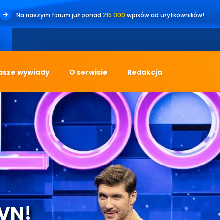
Na naszym forum już ponad
215 000
wpisów od użytkowników!
•
Jes
asze wywiady
O serwisie
Redakcja
TVN!