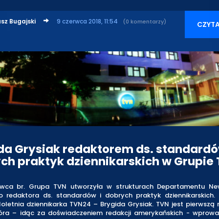
sz Bugajski
9 czerwca 2018, 11:54
(0 komentarzy)
CZYTA
da Grysiak redaktorem ds. standardó
ch praktyk dziennikarskich w Grupie
rwca br. Grupa TVN utworzyła w strukturach Departamentu N
o redaktora ds. standardów i dobrych praktyk dziennikarskich. 
loletnia dziennikarka TVN24 – Brygida Grysiak. TVN jest pierwszą
tóra – idąc za doświadczeniem redakcji amerykańskich - wprowad