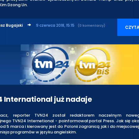
Kim Dzong Un.
sz Bugajski
9 czerwca 2018, 15:15
(0 komentarzy)
CZYTA
 International już nadaje
racz, reporter TVN24 został redaktorem naczelnym nowe
nego TVN24 Internetional - poinformował portal Press. Jak się oka
 od 5 marca i kierowany jest do Polonii zagranicą jak i do miejscowej
misja programów w języku angielskim.