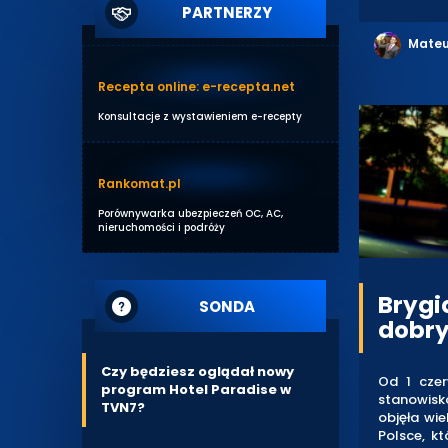
PARTNERZY
Mateu
Recepta online: e-recepta.net
Konsultacje z wystawieniem e-recepty
Rankomat.pl
Porównywarka ubezpieczeń OC, AC,
nieruchomości i podróży
Brygi
SONDA
dobry
Czy będziesz oglądał nowy
Od 1 cze
program Hotel Paradise w
stanowisk
TVN7?
objęła wie
Polsce, k