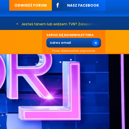
ODWIEDŹ FORUM
NASZ FACEBOOK
teś fanem lub widzem TVN? Zarejestruj się na naszym forum. Już ponad 20
ZAPISZ SIĘ DO NEWSLETTERA
Przez dobrowolne zapisanie...