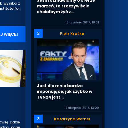
Jeśli rozmawiamy o sferze
k wynika z
marzeń, to rzeczywiście
stitute for
chciałbym żyć z...
18 grudnia 2017, 18:31
2
Piotr Kraśko
J WIĘCEJ
Jest dla mnie bardzo
imponujące, jak szybko w
TVN24 jest...
17 sierpnia 2016, 13:20
3
Katarzyna Werner
wej, gdzie
ódca Korei