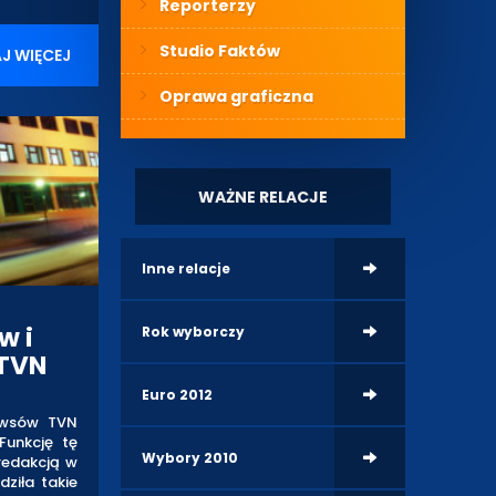
Reporterzy
Studio Faktów
J WIĘCEJ
Oprawa graficzna
WAŻNE RELACJE
Inne relacje
w i
Rok wyborczy
 TVN
Euro 2012
ewsów TVN
Funkcję tę
Wybory 2010
 redakcją w
ziła takie