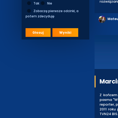
rozwiązani
Tak
Nie
Zobaczę pierwsze odcinki, a
potem zdecyduję
Mateu
Głosuj
Wyniki
Marci
Z końcem 
pasma "Wst
reporter, 
2011 roku
TVN24 BIS.