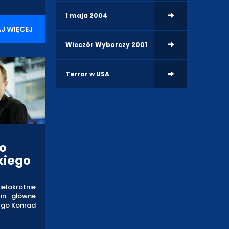
1 maja 2004
J WIĘCEJ
Wieczór Wyborczy 2001
Terror w USA
o
kiego
ielokrotnie
.in. główne
 go Konrad