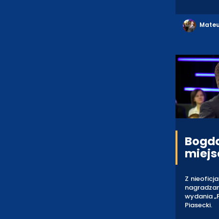
Mateu
Bogda
miejs
Z nieoficj
nagradzany
wydania „
Piasecki.