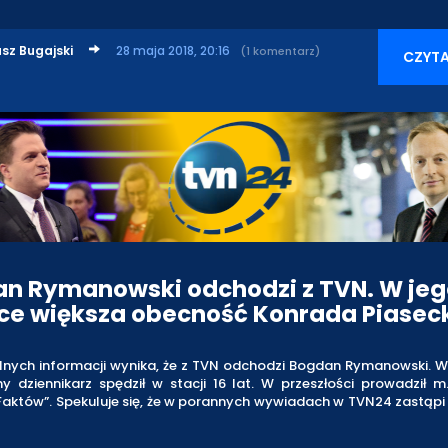
sz Bugajski
28 maja 2018, 20:16
(1 komentarz)
CZYTA
n Rymanowski odchodzi z TVN. W jeg
ce większa obecność Konrada Piasec
alnych informacji wynika, że z TVN odchodzi Bogdan Rymanowski. W
 dziennikarz spędził w stacji 16 lat. W przeszłości prowadził m
Faktów”. Spekuluje się, że w porannych wywiadach w TVN24 zastąpi