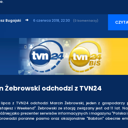
e.
sz Bugajski
6 czerwca 2018, 22:30
(0 komentarzy)
CZYTA
n Żebrowski odchodzi z TVN24
lipca z TVN24 odchodzi Marcin Żebrowski, jeden z gospodarzy
ajesz i Weekend". Żebrowski ze stacją związany jest od 11 lat. Na
później jako prezenter serwisów informacyjnych i magazynu "Polska i
 prowadzi poranne pasmo oraz okazjonalnie "Babilon" obecnie e