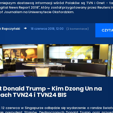
rniejszym dostawcą informacji wśród Polaków są TVN i Onet - ta
igital News Report 2018", który został przygotowany przez Reuters In
of Journalism na Uniwersytecie Oksfordzkim.
z Ropczyński
18 czerwca 2018, 12:00
(2 komentarze)
CZYTA
t Donald Trump - Kim Dzong Un na
ach TVN24 i TVN24 BIS
 12 czerwca w Singapurze odbędzie się wydarzenie o randze świato
się prezydent Stanów Zjednoczonych Donald Trump oraz przyw