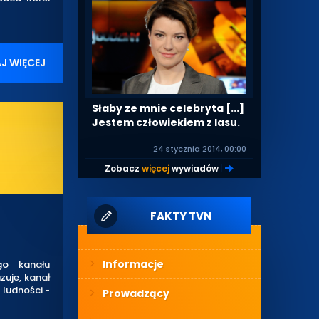
J WIĘCEJ
Słaby ze mnie celebryta [...]
Jestem człowiekiem z lasu.
24 stycznia 2014, 00:00
Zobacz
więcej
wywiadów
|
FAKTY TVN
Informacje
go kanału
zuje, kanał
 ludności -
Prowadzący