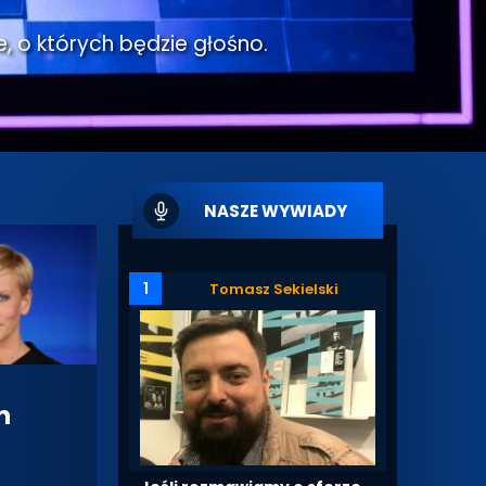
e, o których będzie głośno.
NASZE WYWIADY
1
Tomasz Sekielski
m