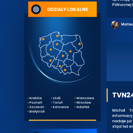
Północnej 
ODZIAŁY LOKALNE
Mateu
TVN24
Kraków
Łódź
Warszawa
Poznań
Toruń
Wrocław
Szczecin
Katowice
Gdańsk
Michał T
Białystok
informacyj
nadaje już
stąd też e