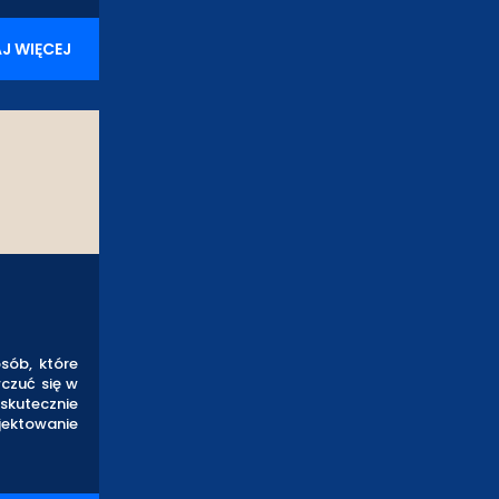
J WIĘCEJ
sób, które
czuć się w
 skutecznie
jektowanie