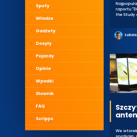
Najpopula
Spoty
raportu "D
the Study 
Władze
Gadżety
Łukas
Dosyły
Pojazdy
Opinie
Wpadki
Słownik
Szczy
FAQ
anten
Scripps
We wtorek
spotkają 