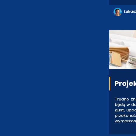
Łukas
Proje
Trudno zn
będą w da
gust, upod
przekonać
wymarzon