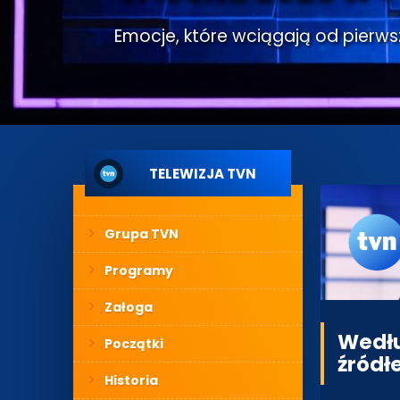
Emocje, które wciągają od pierwsze
TELEWIZJA TVN
Grupa TVN
Programy
Załoga
Wedłu
Początki
źródł
Historia