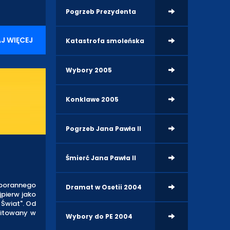
Pogrzeb Prezydenta
J WIĘCEJ
Katastrofa smoleńska
Wybory 2005
Konklawe 2005
Pogrzeb Jana Pawła II
Śmierć Jana Pawła II
 porannego
Dramat w Osetii 2004
jpierw jako
 Świat". Od
mitowany w
Wybory do PE 2004