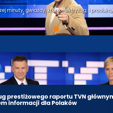
j minuty, gwiazdy, które elektryzują, i produkcj
g prestiżowego raportu TVN główny
em informacji dla Polaków