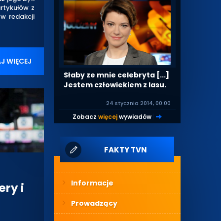
artykułów z
w redakcji
J WIĘCEJ
Słaby ze mnie celebryta [...]
Jestem człowiekiem z lasu.
24 stycznia 2014, 00:00
Zobacz
więcej
wywiadów
|
FAKTY TVN
Informacje
ry i
Prowadzący