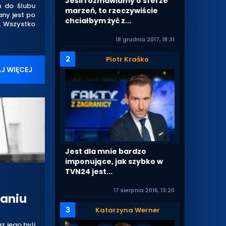
Jeśli rozmawiamy o sferze
ń do ślubu
marzeń, to rzeczywiście
any jest po
chciałbym żyć z...
". Wszystko
18 grudnia 2017, 18:31
2
Piotr Kraśko
J WIĘCEJ
Jest dla mnie bardzo
imponujące, jak szybko w
TVN24 jest...
17 sierpnia 2016, 13:20
waniu
3
Katarzyna Werner
 jego byli