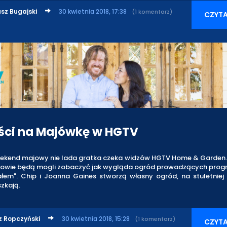
sz Bugajski
30 kwietnia 2018, 17:38
(1 komentarz)
CZYTA
ci na Majówkę w HGTV
ekend majowy nie lada gratka czeka widzów HGTV Home & Garden. J
zowie będą mogli zobaczyć jak wygląda ogród prowadzących pro
ałem". Chip i Joanna Gaines stworzą własny ogród, na stuletniej 
szkają.
z Ropczyński
30 kwietnia 2018, 15:28
(1 komentarz)
CZYTA