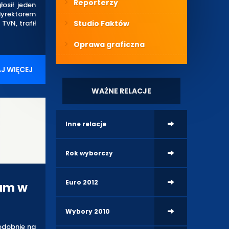
Reporterzy
osił jeden
dyrektorem
TVN, trafił
Studio Faktów
Oprawa graficzna
J WIĘCEJ
WAŻNE RELACJE
Inne relacje
Rok wyborczy
Euro 2012
ram w
Wybory 2010
odobnie na