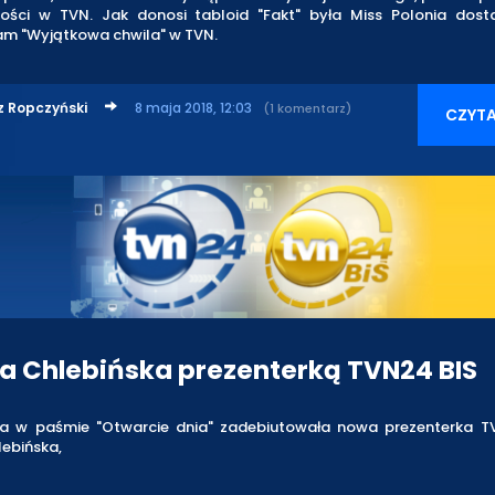
gości w TVN. Jak donosi tabloid "Fakt" była Miss Polonia dost
am "Wyjątkowa chwila" w TVN.
z Ropczyński
8 maja 2018, 12:03
(1 komentarz)
CZYTA
a Chlebińska prezenterką TVN24 BIS
ia w paśmie "Otwarcie dnia" zadebiutowała nowa prezenterka T
ebińska,