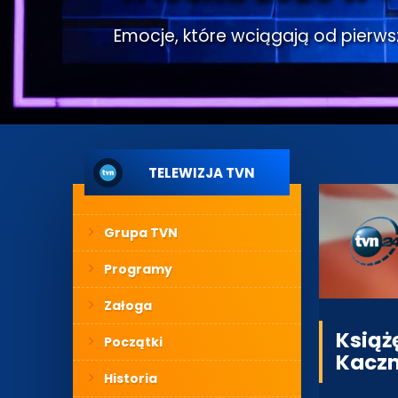
Emocje, które wciągają od pierwsze
TELEWIZJA TVN
Grupa TVN
Programy
Załoga
Książ
Początki
Kacz
Historia