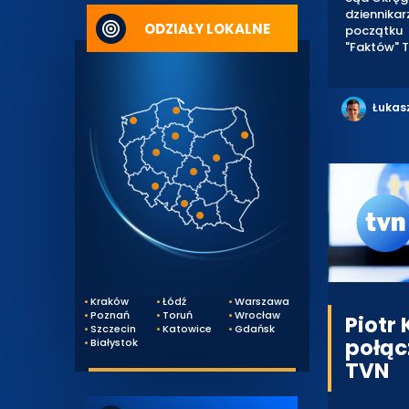
dziennikar
ODZIAŁY LOKALNE
początku 
"Faktów" T
Łukas
Kraków
Łódź
Warszawa
Poznań
Toruń
Wrocław
Piotr
Szczecin
Katowice
Gdańsk
połąc
Białystok
TVN