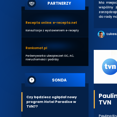
Ma miejsc
PARTNERZY
wspólny z
zarządzają
do rady na
Recepta online: e-recepta.net
Konsultacje z wystawieniem e-recepty
Łukas
Rankomat.pl
Porównywarka ubezpieczeń OC, AC,
nieruchomości i podróży
SONDA
Pauli
Czy będziesz oglądał nowy
TVN
program Hotel Paradise w
TVN7?
Paulina K