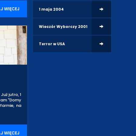
J WIĘCEJ
1 maja 2004
Wieczór Wyborczy 2001
Terror w USA
uż jutro, 1
gram "Domy
farmie, na
J WIĘCEJ