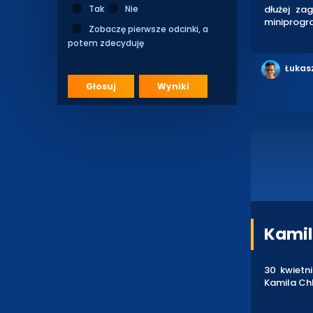
dłużej za
Tak
Nie
miniprogr
Zobaczę pierwsze odcinki, a
potem zdecyduję
Łukas
Głosuj
Wyniki
Kamil
30 kwietn
Kamila Chl