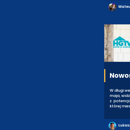
Mateu
Nowoś
W długi we
maja, wid
z potencj
której mie
Łukas