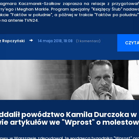
agmara Kaczmarek-Szałkow zaprasza na relacje z przygotowa
rry'ego i Meghan Markle. Program specjalny "Książęcy Ślub" nadaw
akcie "Faktów w południe", a później w trakcie "Faktów po południu
 na antenie TVN24.
z Ropczyński
14 maja 2018, 18:08
(1 komentarz)
CZYTA
ddalił powództwo Kamila Durczoka w
ie artykułów we "Wprost" o molesto
owy w Warszawie zdecydował, że wydawca tygodnika "Wprost" oraz