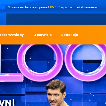
Na naszym forum już ponad
215 000
wpisów od użytkowników!
•
Jest
asze wywiady
O serwisie
Redakcja
TVN!