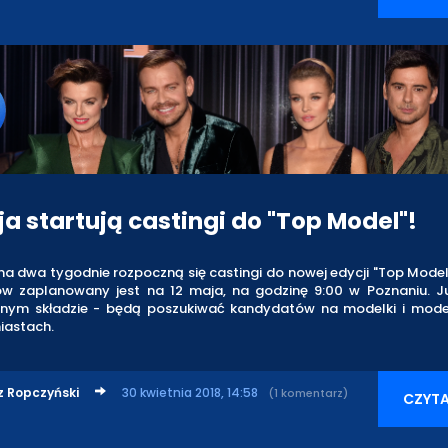
ja startują castingi do "Top Model"!
na dwa tygodnie rozpoczną się castingi do nowej edycji "Top Model
ów zaplanowany jest na 12 maja, na godzinę 9:00 w Poznaniu. J
onym składzie - będą poszukiwać kandydatów na modelki i model
iastach.
z Ropczyński
30 kwietnia 2018, 14:58
(1 komentarz)
CZYTA