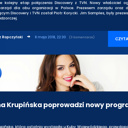
e kolejny etap połączenia Discovery z TVN. Nowy właściciel ogł
arząd dla obu organizacji w Polsce. Prezesem zarządu oraz 
cym Discovery i TVN został Piotr Korycki. Jim Samples, były prezes 
dzorczej.
z Ropczyński
8 maja 2018, 22:30
(3 komentarze)
CZYTA
na Krupińska poprowadzi nowy prog
rupińska, która ostatnio wystąpiła u Kuby Wojewódzkiego, prawdop