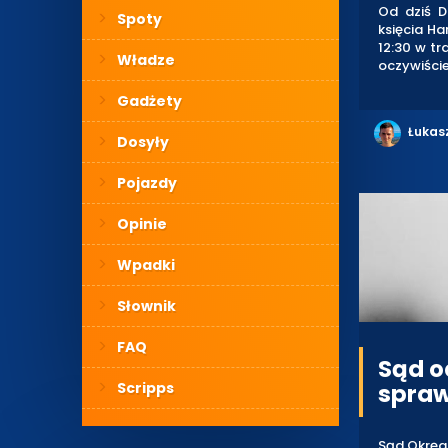
Od dziś D
Spoty
księcia Ha
12:30 w tr
Władze
oczywiście
Gadżety
Łukas
Dosyły
Pojazdy
Opinie
Wpadki
Słownik
FAQ
Sąd o
Scripps
spraw
Sąd Okręg