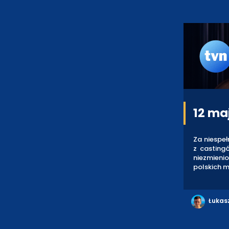
12 ma
Za niespeł
z casting
niezmieni
polskich m
Łukas