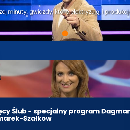
j minuty, gwiazdy, które elektryzują, i produkcj
ęcy Ślub - specjalny program Dagma
marek-Szałkow