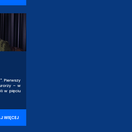
". Pierwszy
urorzy – w
i w pięciu
J WIĘCEJ