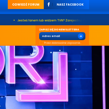
ODWIEDŹ FORUM
NASZ FACEBOOK
eś fanem lub widzem TVN? Zarejestruj się na naszym forum. Już ponad 20
ZAPISZ SIĘ DO NEWSLETTERA
Przez dobrowolne zapisanie...