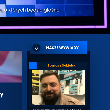
e, o których będzie głośno.
NASZE WYWIADY
1
Tomasz Sekielski
ry