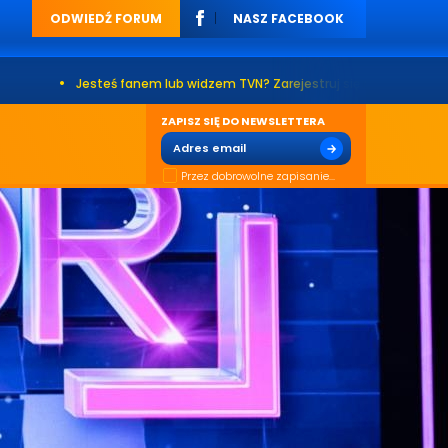
ODWIEDŹ FORUM
NASZ FACEBOOK
teś fanem lub widzem TVN? Zarejestruj się na naszym forum. Już ponad 2
ZAPISZ SIĘ DO NEWSLETTERA
Przez dobrowolne zapisanie...