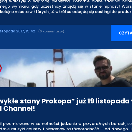
ędą walczyły o nagrodę pieniężną. Pozornie błahe zadania nabi
innego wymiaru, gdy uczestnicy znajdą się w stanie hipnozy! War
kolejne miasta w których już wkrótce odbędą się castingi do produkc
istopada 2017, 19:42
(0 komentarzy)
CZYTA
wykłe stany Prokopa” już 19 listopada
l Channel!
il przemierzane w samotności, jedzenie w przydrożnych barach, se
rytmie muzyki country i niesamowita różnorodność – od Nowego J