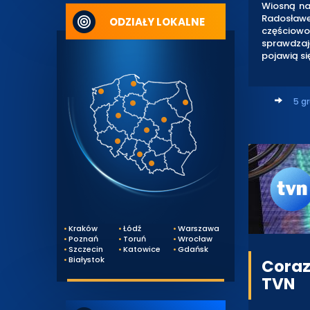
Wiosną na
Radosławe
ODZIAŁY LOKALNE
częściowo
sprawdza
pojawią si
5 g
Kraków
Łódź
Warszawa
Poznań
Toruń
Wrocław
Szczecin
Katowice
Gdańsk
Białystok
Coraz
TVN