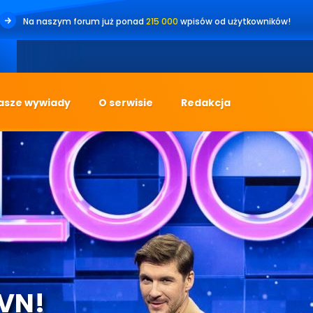
Na naszym forum już ponad
215 000
wpisów od użytkowników!
•
Jes
asze wywiady
O serwisie
Redakcja
TVN!