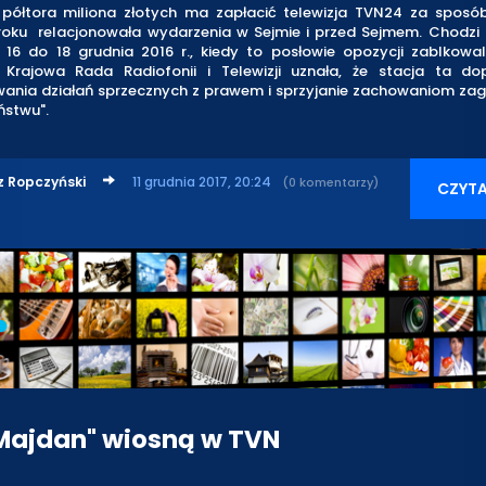
 półtora miliona złotych ma zapłacić telewizja TVN24 za sposób
roku relacjonowała wydarzenia w Sejmie i przed Sejmem. Chodzi o
 16 do 18 grudnia 2016 r., kiedy to posłowie opozycji zablkowa
 Krajowa Rada Radiofonii i Telewizji uznała, że stacja ta dop
ania działań sprzecznych z prawem i sprzyjanie zachowaniom za
ństwu".
z Ropczyński
11 grudnia 2017, 20:24
(0 komentarzy)
CZYTA
 Majdan" wiosną w TVN