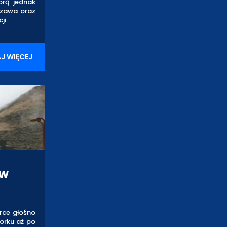
orą jednak
szawa oraz
ji.
J WIĘCEJ
 w
rce głośno
orku aż po