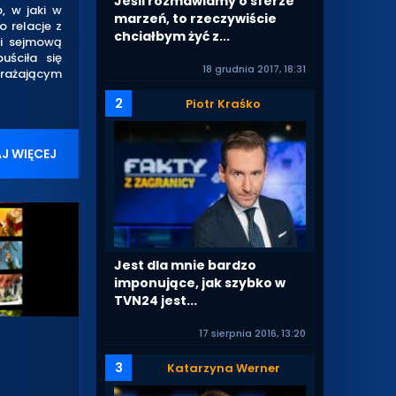
Jeśli rozmawiamy o sferze
, w jaki w
marzeń, to rzeczywiście
 relacje z
chciałbym żyć z...
li sejmową
uściła się
18 grudnia 2017, 18:31
grażającym
2
Piotr Kraśko
J WIĘCEJ
Jest dla mnie bardzo
imponujące, jak szybko w
TVN24 jest...
17 sierpnia 2016, 13:20
3
Katarzyna Werner