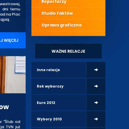
Reporterzy
estrowej,
a dni temu
Studio Faktów
lad na Plac
tąpią.
Oprawa graficzna
J WIĘCEJ
WAŻNE RELACJE
Inne relacje
Rok wyborczy
Euro 2012
how
Wybory 2010
w "Ślub od
zja TVN już