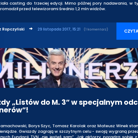
iała casting do trzeciej edycji. Mimo późnej pory nadawania, w t
omadził przed telewizorami średnio 1,2 mln widzów.
z Ropczyński
29 listopada 2017, 15:21
(1 komentarz)
CZYTA
dy „Listów do M. 3” w specjalnym odc
onerów”!
Zamachowski, Borys Szyc, Tomasz Karolak oraz Mateusz Winek stan
pieniądze. Gwiazdy zagrają w szczytnym celu - swoją wygraną prz
nych Fundacji TVN „nie jesteś sam”. Jak aktorzy poradzą sobie z