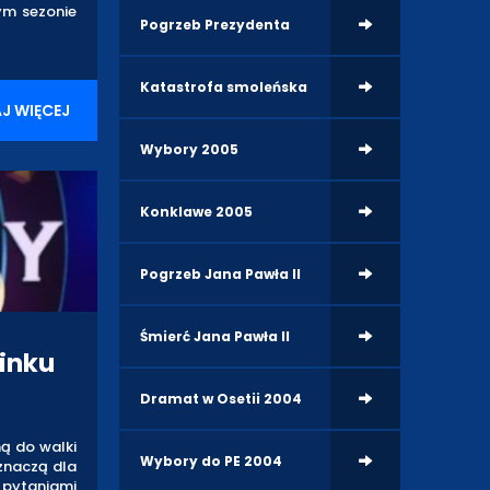
ym sezonie
Pogrzeb Prezydenta
Katastrofa smoleńska
J WIĘCEJ
Wybory 2005
Konklawe 2005
Pogrzeb Jana Pawła II
Śmierć Jana Pawła II
inku
Dramat w Osetii 2004
ą do walki
Wybory do PE 2004
eznaczą dla
 pytaniami