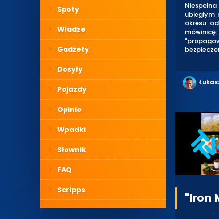
Niespełna
Spoty
ubiegłym 
okresu od
Władze
mówinicę.
"propagow
Gadżety
bezpiecze
Dosyły
Łukas
Pojazdy
Opinie
Wpadki
Słownik
FAQ
Scripps
"Iron