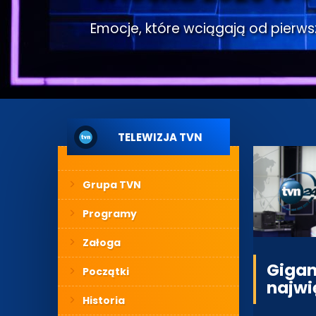
Emocje, które wciągają od pierwsze
TELEWIZJA TVN
Grupa TVN
Programy
Załoga
Gigan
Początki
najwię
Historia