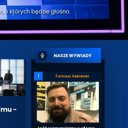
e, o których będzie głośno.
NASZE WYWIADY
1
Tomasz Sekielski
jmu -