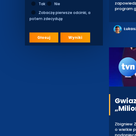
zapowiedz
Tak
Nie
program gr
Zobaczę pierwsze odcinki, a
potem zdecyduję
Łukas
Głosuj
Wyniki
Gwiaz
„Mili
Zbigniew 
o wielkie 
podopiecz