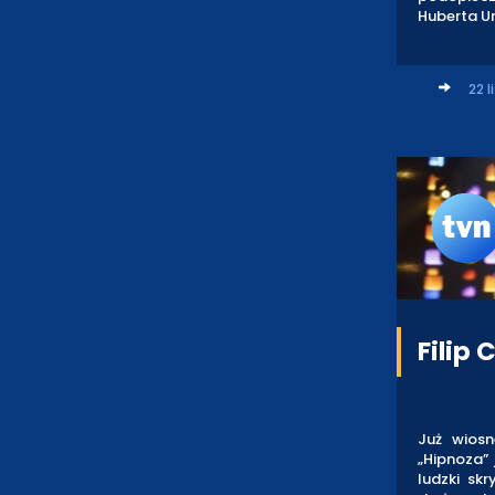
Huberta Ur
22 l
Filip
Już wios
„Hipnoza”
ludzki sk