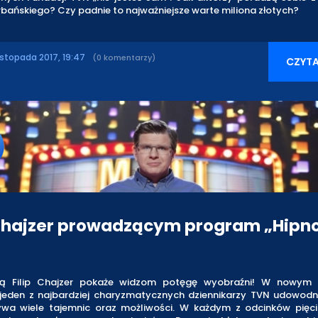
bańskiego? Czy padnie to najważniejsze warte miliona złotych?
istopada 2017, 19:47
(0 komentarzy)
CZYTA
 Chajzer prowadzącym program „Hipn
ną Filip Chajzer pokaże widzom potęgę wyobraźni! W nowym 
 jeden z najbardziej charyzmatycznych dziennikarzy TVN udowodni
rywa wiele tajemnic oraz możliwości. W każdym z odcinków pię