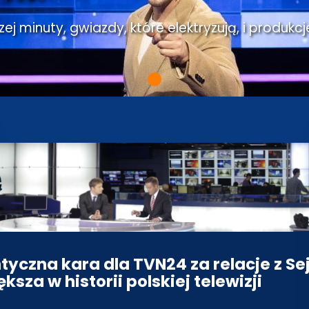
j minuty, gwiazdy, które elektryzują, i produkcj
tyczna kara dla TVN24 za relacje z Se
ksza w historii polskiej telewizji