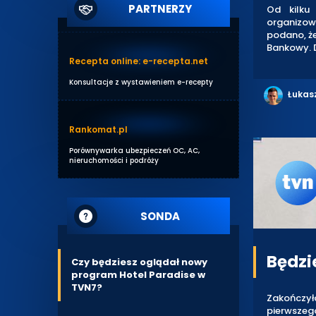
PARTNERZY
Od kilku
organizow
podano, że
Bankowy. D
Recepta online: e-recepta.net
Konsultacje z wystawieniem e-recepty
Łukas
Rankomat.pl
Porównywarka ubezpieczeń OC, AC,
nieruchomości i podróży
SONDA
Będzi
Czy będziesz oglądał nowy
program Hotel Paradise w
TVN7?
Zakończył
pierwszego