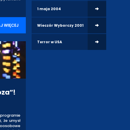
1 maja 2004
J WIĘCEJ
Wieczór Wyborczy 2001
Terror w USA
oza”!
programie
, że umysł
cioosobowe