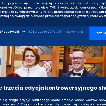
 dni pojawia się coraz więcej szczegół na temat nocy sylw
anej wspólnie przez telewizję TVN i warszawski samorząd. Kilk
 impreza sylwestrowa w tym roku przeniesiona zostanie z Plau Defi
zisiaj pojawiają się pierwsze przecieki dotyczące gwiazd, które wys
z Ropczyński
30 listopada 2017, 10:18
(1 komentarz)
CZYTA
e trzecia edycja kontrowersyjnego s
a się druga edycja budzącego spore emocje wśród widzów sho
 wejrzenia". Program okazał się hitem jesiennej ramówki i telewi