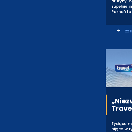
drużyny b
zupełnie 
Poznań to 
22 l
„Niez
Trave
Tysiące m
bijące w 