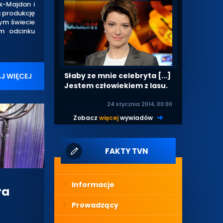
k-Majdan i
 produkcję
ym świecie
m odcinku
Słaby ze mnie celebryta [...]
J WIĘCEJ
Jestem człowiekiem z lasu.
24 stycznia 2014, 00:00
Zobacz
więcej
wywiadów
|
FAKTY TVN
Informacje
ra
Prowadzący