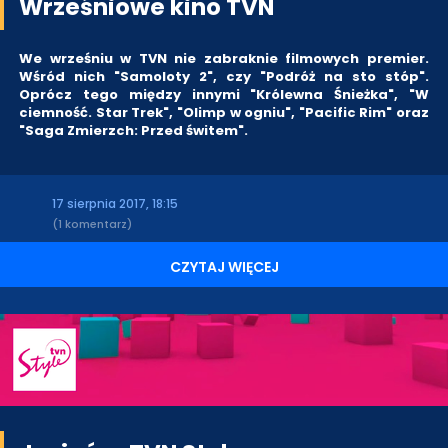
Wrześniowe kino TVN
We wrześniu w TVN nie zabraknie filmowych premier.
Wśród nich "Samoloty 2", czy "Podróż na sto stóp".
Oprócz tego między innymi "Królewna Śnieżka", "W
ciemność. Star Trek", "Olimp w ogniu", "Pacific Rim" oraz
"Saga Zmierzch: Przed świtem".
17 sierpnia 2017, 18:15
(1 komentarz)
CZYTAJ WIĘCEJ