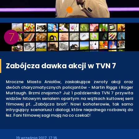
Zabójcza dawka akcji w TVN 7
Mroczne Miasto Aniołów, zaskakujące zwroty akcji oraz
dwóch charyzmatycznych policjantów - Martin Riggs i Roger
Murtaugh. Brzmi znajomo? Już 1 października TVN 7 przywita
widzów hitowym serialem opartym na wątkach kultowej serii
filmowej pt. „Zabójcza broń”. Nowi bohaterowie, tak samo
intrygujący scenariusz i dialogi, które niejednego rozbawią do
łez. Fani filmowej sagi mają na co czekać!
19 września 2017, 17:16