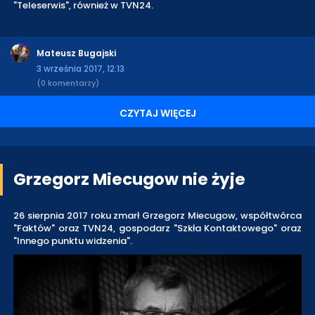
"Teleserwis", również w TVN24.
Mateusz Bugajski
3 września 2017, 12:13
(0 komentarzy)
CZYTAJ WIĘCEJ
Grzegorz Miecugow nie żyje
26 sierpnia 2017 roku zmarł Grzegorz Miecugow, współtwórca
"Faktów" oraz TVN24, gospodarz "Szkła Kontaktowego" oraz
"Innego punktu widzenia".