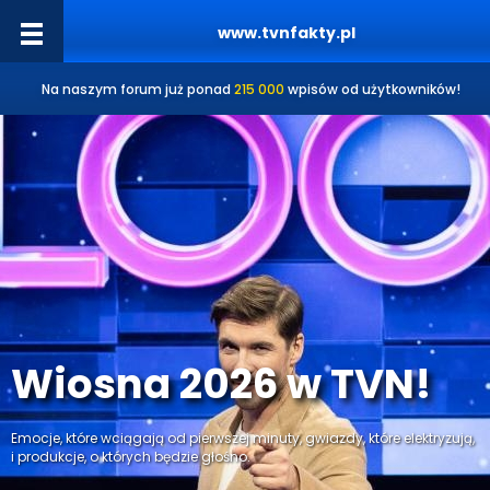
www.tvnfakty.pl
Na naszym forum już ponad
215 000
wpisów od użytkowników!
Wiosna 2026 w TVN!
Emocje, które wciągają od pierwszej minuty, gwiazdy, które elektryzują,
i produkcje, o których będzie głośno.