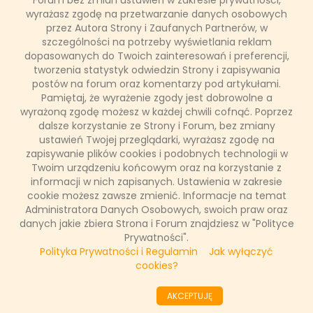
Forum bez zmian ustawień w zakresie prywatności,
wyrażasz zgodę na przetwarzanie danych osobowych
przez Autora Strony i Zaufanych Partnerów, w
Kultowy policyjny duet ma już 20 lat! Widzowie pokochali
szczególności na potrzeby wyświetlania reklam
bohaterów granych przez Mela Gibsona i Danny’ego Glovera
dopasowanych do Twoich zainteresowań i preferencji,
za nietypowe metody rozwiązywania spraw kryminalnych i
dowcipne dialogi. Już 2 września TVN 7 przypomni wszystkim
tworzenia statystyk odwiedzin Strony i zapisywania
pierwszą część kultowego cyklu „Zabójcza broń”. W kolejne
postów na forum oraz komentarzy pod artykułami.
soboty stacja pokaże następne części serii, i to w wersji
Pamiętaj, że wyrażenie zgody jest dobrowolne a
reżyserskiej! To dopiero początek - 1 października kanał
wyrażoną zgodę możesz w każdej chwili cofnąć. Poprzez
przygotował dla widzów premierowy odcinek hitowego
dalsze korzystanie ze Strony i Forum, bez zmiany
serialu opartego na tej popularnej serii!
ustawień Twojej przeglądarki, wyrażasz zgodę na
zapisywanie plików cookies i podobnych technologii w
Twoim urządzeniu końcowym oraz na korzystanie z
informacji w nich zapisanych. Ustawienia w zakresie
8 sierpnia 2017, 09:43
cookie możesz zawsze zmienić. Informacje na temat
(0 komentarzy)
Administratora Danych Osobowych, swoich praw oraz
danych jakie zbiera Strona i Forum znajdziesz w "Polityce
CZYTAJ WIĘCEJ
Prywatności".
Polityka Prywatności i Regulamin
Jak wyłączyć
cookies?
««
«
66
67
68
69
70
71
72
73
74
AKCEPTUJĘ
75
»
»»