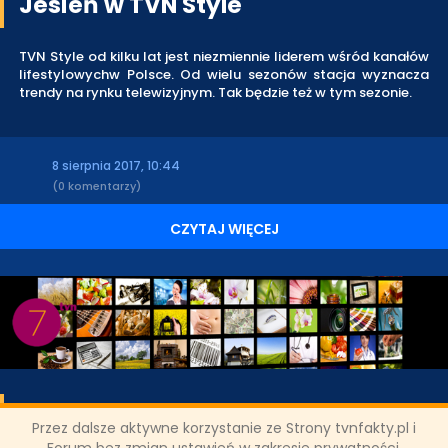
Jesień w TVN Style
TVN Style od kilku lat jest niezmiennie liderem wśród kanałów
lifestylowychw Polsce. Od wielu sezonów stacja wyznacza
trendy na rynku telewizyjnym. Tak będzie też w tym sezonie.
8 sierpnia 2017, 10:44
(0 komentarzy)
CZYTAJ WIĘCEJ
Reżyserska i serialowa "Zabójcza
Przez dalsze aktywne korzystanie ze Strony tvnfakty.pl i
broń" w TVN7