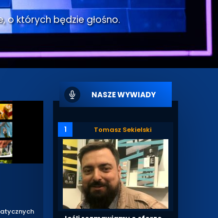
e, o których będzie głośno.
NASZE WYWIADY
1
Tomasz Sekielski
matycznych