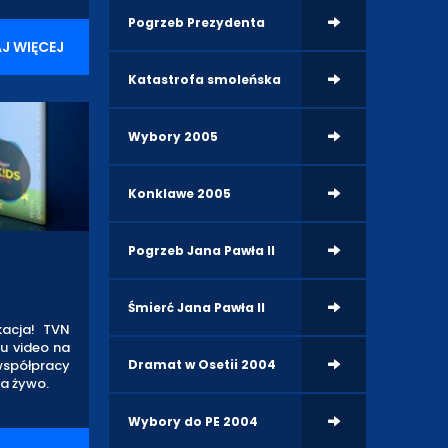
Pogrzeb Prezydenta
J WIĘCEJ
Katastrofa smoleńska
Wybory 2005
Konklawe 2005
Pogrzeb Jana Pawła II
Śmierć Jana Pawła II
kacja! TVN
su video na
Dramat w Osetii 2004
 współpracy
a żywo.
Wybory do PE 2004