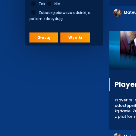
Tak
Nie
Mateu
Zobaczę pierwsze odcinki, a
potem zdecyduję
Głosuj
Wyniki
Playe
Player.pl
udostępnił
żądanie. Z
z platform