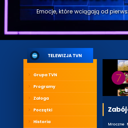
Emocje, które wciągają od pierwsze
TELEWIZJA TVN
Grupa TVN
Programy
Załoga
Zabój
Początki
Historia
Mroczne M