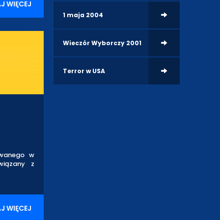
J WIĘCEJ
1 maja 2004
Wieczór Wyborczy 2001
Terror w USA
owanego w
wiązany z
J WIĘCEJ