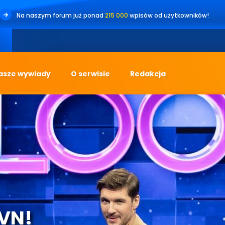
Na naszym forum już ponad
215 000
wpisów od użytkowników!
•
Jes
asze wywiady
O serwisie
Redakcja
TVN!