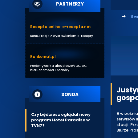
PARTNERZY
11 w
Recepta online: e-recepta.net
Konsultacje z wystawieniem e-recepty
Rankomat.pl
Porównywarka ubezpieczeń OC, AC,
nieruchomości i podróży
Justy
SONDA
gospo
9 września
Czy będziesz oglądał nowy
serwisów i
program Hotel Paradise w
stacji. P
TVN7?
Biurze Pr