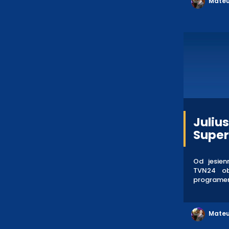
Mateu
Juliu
Super
Od jesie
TVN24 ob
programem
Mateu