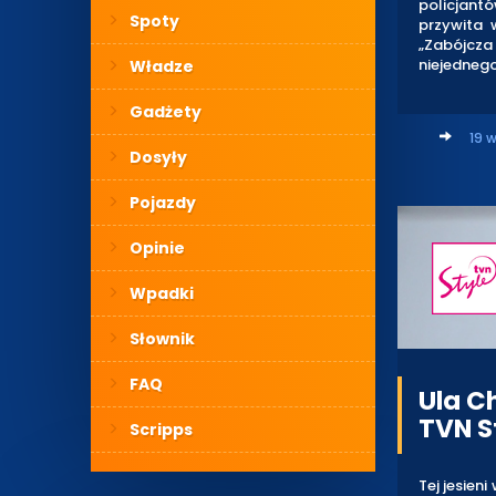
policjantó
Spoty
przywita 
„Zabójcza
niejednego
Władze
Gadżety
19 w
Dosyły
Pojazdy
Opinie
Wpadki
Słownik
FAQ
Ula C
TVN S
Scripps
Tej jesien