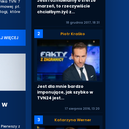
Jeśli rozmawiamy o sferze
rnika TVN 7
marzeń, to rzeczywiście
lmowej pt.
chciałbym żyć z...
ogi, które
18 grudnia 2017, 18:31
2
Piotr Kraśko
J WIĘCEJ
Jest dla mnie bardzo
imponujące, jak szybko w
TVN24 jest...
 w
17 sierpnia 2016, 13:20
3
Katarzyna Werner
 Pierwszy z