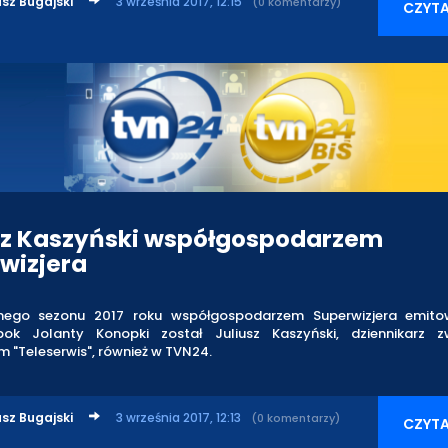
sz Bugajski
3 września 2017, 12:15
(0 komentarzy)
CZYTA
sz Kaszyński współgospodarzem
wizjera
nnego sezonu 2017 roku współgospodarzem Superwizjera emit
ok Jolanty Konopki został Juliusz Kaszyński, dziennikarz z
 "Teleserwis", również w TVN24.
sz Bugajski
3 września 2017, 12:13
(0 komentarzy)
CZYTA