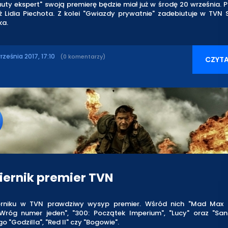
auty ekspert" swoją premierę będzie miał już w środę 20 września.
 Lidia Piechota. Z kolei "Gwiazdy prywatnie" zadebiutuje w TVN S
ka.
rześnia 2017, 17:10
(0 komentarzy)
CZYTA
iernik premier TVN
erniku w TVN prawdziwy wysyp premier. Wśród nich "Mad Max 
"Wróg numer jeden", "300: Początek Imperium", "Lucy" oraz "San
o "Godzilla", "Red II" czy "Bogowie".