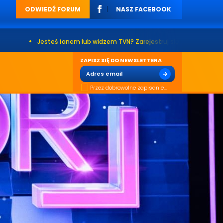
ODWIEDŹ FORUM
NASZ FACEBOOK
teś fanem lub widzem TVN? Zarejestruj się na naszym forum. Już ponad 2
ZAPISZ SIĘ DO NEWSLETTERA
Przez dobrowolne zapisanie...