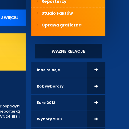
Reporterzy
Studio Faktów
J WIĘCEJ
Oprawa graficzna
WAŻNE RELACJE
Inne relacje
Rok wyborczy
Euro 2012
o gospodyni
 reporterką
VN24 BIS i
Wybory 2010