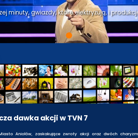
j minuty, gwiazdy, które elektryzują, i produkcj
cza dawka akcji w TVN 7
iasto Aniołów, zaskakujące zwroty akcji oraz dwóch charyz