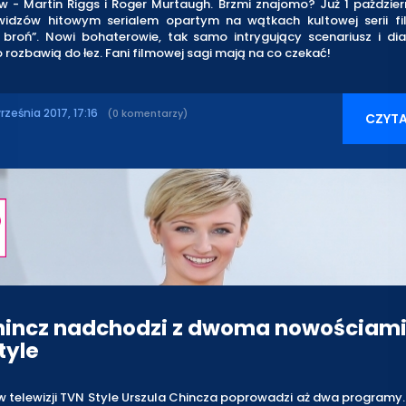
w - Martin Riggs i Roger Murtaugh. Brzmi znajomo? Już 1 paździe
widzów hitowym serialem opartym na wątkach kultowej serii fi
 broń”. Nowi bohaterowie, tak samo intrygujący scenariusz i dial
 rozbawią do łez. Fani filmowej sagi mają na co czekać!
rześnia 2017, 17:16
(0 komentarzy)
CZYTA
hincz nadchodzi z dwoma nowościami
tyle
i w telewizji TVN Style Urszula Chincza poprowadzi aż dwa programy.