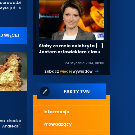
 Poprowadzi
tyle już 16
J WIĘCEJ
Słaby ze mnie celebryta [...]
Jestem człowiekiem z lasu.
24 stycznia 2014, 00:00
Zobacz
więcej
wywiadów
|
FAKTY TVN
Informacje
na drodze
Prowadzący
 Andreas".