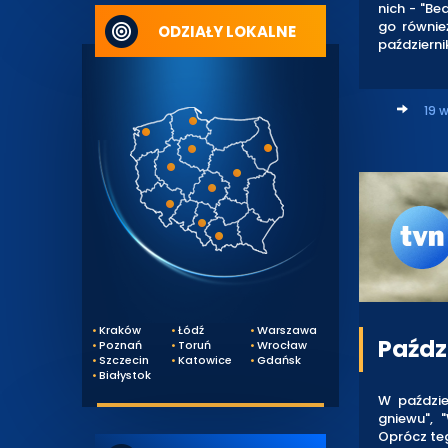
nich - "Be
go również
ODZIAŁY LOKALNE
październi
19 w
Kraków
Łódź
Warszawa
Paźdz
Poznań
Toruń
Wrocław
Szczecin
Katowice
Gdańsk
Białystok
W paździ
gniewu", 
Oprócz teg