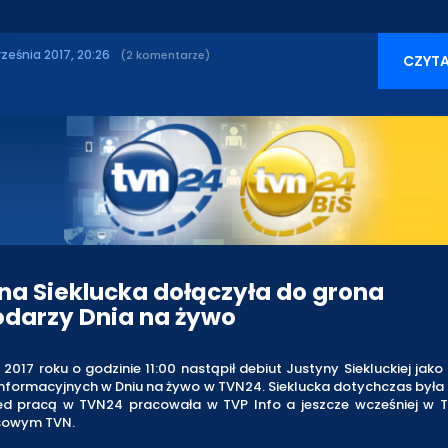
rześnia 2017, 20:26
(2 komentarze)
CZYTA
na Sieklucka dołączyła do grona
darzy Dnia na żywo
 2017 roku o godzinie 11:00 nastąpił debiut Justyny Siekluckiej jak
nformacyjnych w Dniu na żywo w TVN24. Sieklucka dotychczas była
rzed pracą w TVN24 pracowała w TVP Info a jeszcze wcześniej w T
asowym TVN.