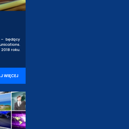
e – będący
unications.
2018 roku.
J WIĘCEJ