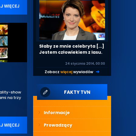
J WIĘCEJ
Słaby ze mnie celebryta [...]
Jestem człowiekiem z lasu.
24 stycznia 2014, 00:00
Zobacz
więcej
wywiadów
|
FAKTY TVN
ality-show
ami na trzy
Informacje
J WIĘCEJ
Prowadzący