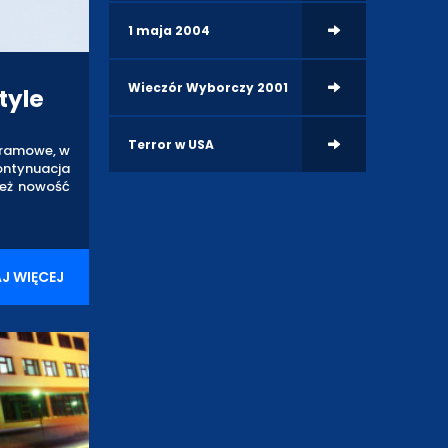
1 maja 2004
Wieczór Wyborczy 2001
tyle
Terror w USA
gramowe, w
ontynuacja
też nowość
J WIĘCEJ