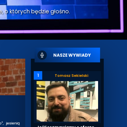
e, o których będzie głośno.
NASZE WYWIADY
1
Tomasz Sekielski
, jesienią