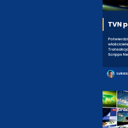
TVN p
Potwierdz
właściciel
Transakcj
Scripps Ne
Łukas