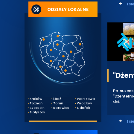
1 si
ODZIAŁY LOKALNE
"Dżen
Po sukces
"Dżentelme
Kraków
Łódź
Warszawa
dni.
Poznań
Toruń
Wrocław
Szczecin
Katowice
Gdańsk
Białystok
1 si