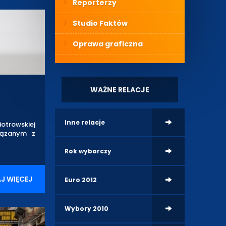
Reporterzy
Studio Faktów
Oprawa graficzna
WAŻNE RELACJE
Inne relacje
otrowskiej
iązanym z
Rok wyborczy
J WIĘCEJ
Euro 2012
Wybory 2010