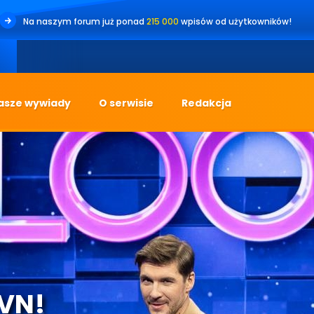
Na naszym forum już ponad
215 000
wpisów od użytkowników!
•
Jest
asze wywiady
O serwisie
Redakcja
TVN!