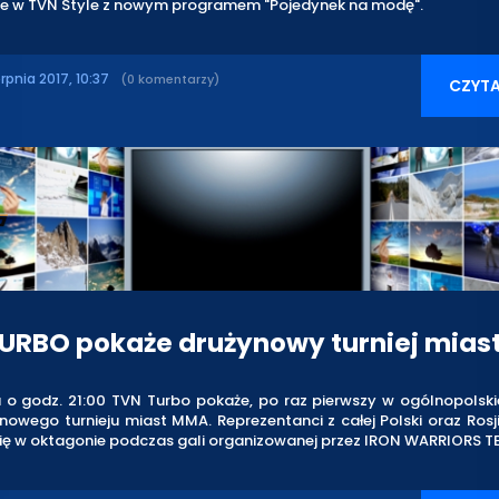
je w TVN Style z nowym programem "Pojedynek na modę".
erpnia 2017, 10:37
(0 komentarzy)
CZYTA
URBO pokaże drużynowy turniej mias
 o godz. 21:00 TVN Turbo pokaże, po raz pierwszy w ogólnopolskiej
ynowego turnieju miast MMA. Reprezentanci z całej Polski oraz Ros
się w oktagonie podczas gali organizowanej przez IRON WARRIORS T