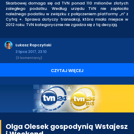
Skarbowej domaga się od TVN ponad 110 milionów złotych
zaległego podatku. Według urzędu TVN nie zapłaciła
należnego podatku w związku z połączeniem platformy „n” z
Cyfrą +. Sprawa dotyczy transakcji, która miała miejsce w
2012 roku. TVN kategorycznie nie zgadza się z tą decyzją.
Łukasz Ropczyński
3 lipca 2017, 23:10
(0 komentarzy)
CZYTAJ WIĘCEJ
Olga Olesek gospodynią Wstajesz
i Weekend