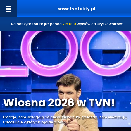
www.tvnfakty.pl
Na naszym forum już ponad
215 000
wpisów od użytkowników!
Wiosna 2026 w TVN!
Emocje, które wciągają od pierwszej minuty, gwiazdy, które elektryzują,
i produkcje, o których będzie głośno.