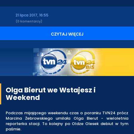
21 lipca 2017, 16:55
(0 komentarzy)
CZYTAJ WIĘCEJ
Olga Bierut we Wstajesz i
Weekend
Podczas mijającego weekendu czas o poranku TVN24 prócz
Marcina Żebrowskiego umilała Olga Bierut - wieloletnia
reporterka stacji. To kolejny po Oldze Olesek debiut w tym
paśmie.