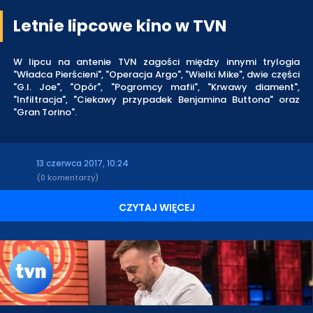
Letnie lipcowe kino w TVN
W lipcu na antenie TVN zagości między innymi trylogia
"Władca Pierścieni", "Operacja Argo", "Wielki Mike", dwie części
"G.I. Joe", "Opór", "Pogromcy mafii", "Krwawy diament",
"Infiltracja", "Ciekawy przypadek Benjamina Buttona" oraz
"Gran Torino".
13 czerwca 2017, 10:24
(0 komentarzy)
CZYTAJ WIĘCEJ