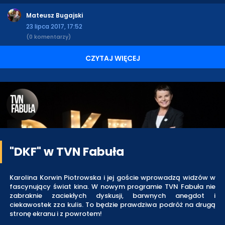
Mateusz Bugajski
23 lipca 2017, 17:52
(0 komentarzy)
CZYTAJ WIĘCEJ
"DKF" w TVN Fabuła
Karolina Korwin Piotrowska i jej goście wprowadzą widzów w
fascynujący świat kina. W nowym programie TVN Fabuła nie
zabraknie zaciekłych dyskusji, barwnych anegdot i
ciekawostek zza kulis. To będzie prawdziwa podróż na drugą
stronę ekranu i z powrotem!