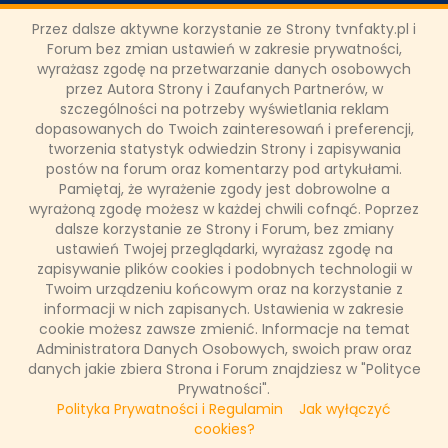
Przez dalsze aktywne korzystanie ze Strony tvnfakty.pl i
Mateusz Gessler z nowym
Forum bez zmian ustawień w zakresie prywatności,
programem od września
wyrażasz zgodę na przetwarzanie danych osobowych
przez Autora Strony i Zaufanych Partnerów, w
szczególności na potrzeby wyświetlania reklam
Jesienią na antenie TVN swoją premierę będzie miał autorski
dopasowanych do Twoich zainteresowań i preferencji,
program Mateusza Gesslera "Drzewo Marzeń". Znany
restaurator odwiedzi wybrane szkoły w całej Polsce i pomoże
tworzenia statystyk odwiedzin Strony i zapisywania
najmłodszym spełnić marzenia ich bliskich. Uczestnicy
postów na forum oraz komentarzy pod artykułami.
programu będą mieli za zadanie wymyślić takie życzenia,
Pamiętaj, że wyrażenie zgody jest dobrowolne a
które uszczęśliwią kogoś innego. Format ten zdobył
wyrażoną zgodę możesz w każdej chwili cofnąć. Poprzez
popularność w Holandii.
dalsze korzystanie ze Strony i Forum, bez zmiany
ustawień Twojej przeglądarki, wyrażasz zgodę na
zapisywanie plików cookies i podobnych technologii w
Twoim urządzeniu końcowym oraz na korzystanie z
Łukasz Ropczyński
informacji w nich zapisanych. Ustawienia w zakresie
8 czerwca 2017, 10:12
cookie możesz zawsze zmienić. Informacje na temat
(0 komentarzy)
Administratora Danych Osobowych, swoich praw oraz
danych jakie zbiera Strona i Forum znajdziesz w "Polityce
CZYTAJ WIĘCEJ
Prywatności".
Polityka Prywatności i Regulamin
Jak wyłączyć
cookies?