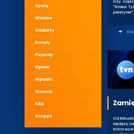
trzy częśc
Spoty
"Gniew Ty
pelerynie"
Władze
Gadżety
13 k
Dosyły
Pojazdy
Opinie
Wpadki
Słownik
Zamie
FAQ
Scripps
Od kilkudz
będący zap
która wywi