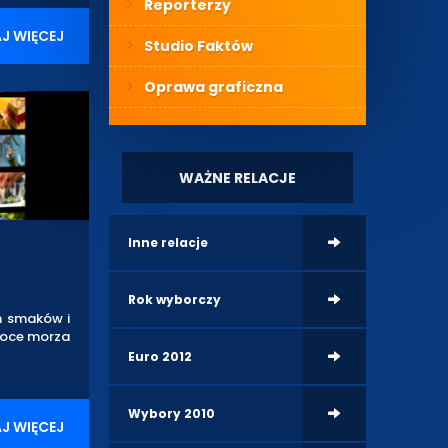
Reporterzy
J WIĘCEJ
Studio Faktów
Oprawa graficzna
WAŻNE RELACJE
Inne relacje
Rok wyborczy
h smaków i
owoce morza
Euro 2012
Wybory 2010
J WIĘCEJ