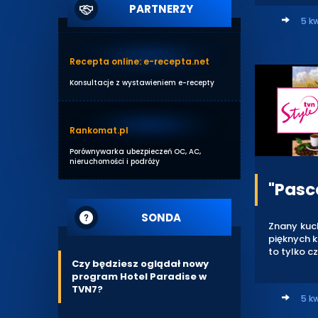
PARTNERZY
5 k
Recepta online: e-recepta.net
Konsultacje z wystawieniem e-recepty
Rankomat.pl
Porównywarka ubezpieczeń OC, AC,
nieruchomości i podróży
"Pasc
SONDA
Znany kuc
pięknych k
to tylko c
Czy będziesz oglądał nowy
program Hotel Paradise w
TVN7?
5 kw