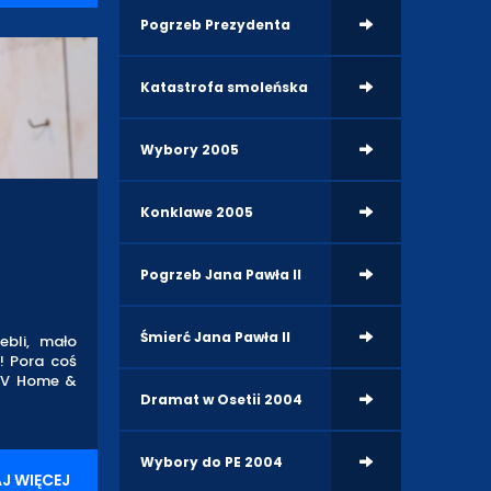
Pogrzeb Prezydenta
Katastrofa smoleńska
Wybory 2005
Konklawe 2005
Pogrzeb Jana Pawła II
Śmierć Jana Pawła II
bli, mało
! Pora coś
GTV Home &
Dramat w Osetii 2004
Wybory do PE 2004
J WIĘCEJ