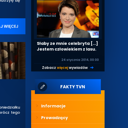
trzyły się
J WIĘCEJ
Słaby ze mnie celebryta [...]
Jestem człowiekiem z lasu.
24 stycznia 2014, 00:00
Zobacz
więcej
wywiadów
|
FAKTY TVN
Informacje
oniedziałku
prócz tego
Prowadzący