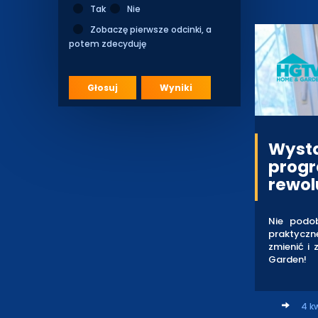
Tak
Nie
Zobaczę pierwsze odcinki, a
potem zdecyduję
Głosuj
Wyniki
Wysta
progr
rewol
Nie podo
praktyczn
zmienić i
Garden!
4 kw