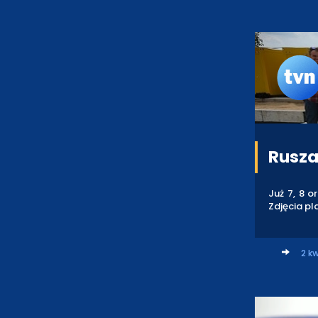
Rusza
Już 7, 8 o
Zdjęcia pl
2 kw