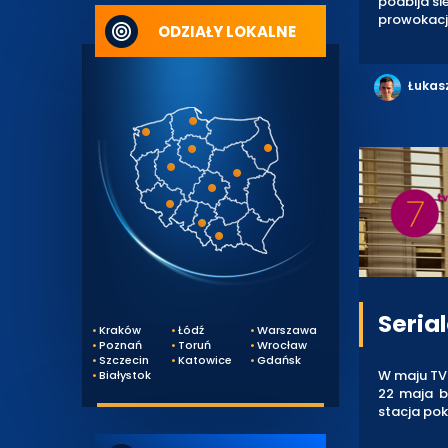
podbija s
prowokacji
ODZIAŁY LOKALNE
Łukas
Seria
Kraków
Łódź
Warszawa
Poznań
Toruń
Wrocław
Szczecin
Katowice
Gdańsk
W maju TVN
Białystok
22 maja b
stacja pok