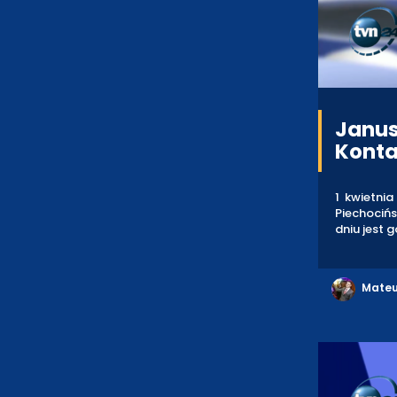
Janus
Kont
1 kwietni
Piechocińs
dniu jest 
Mateu