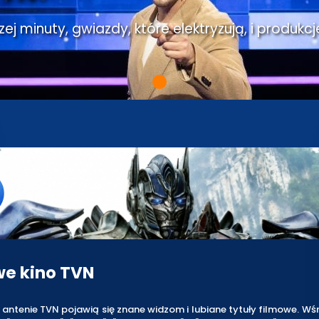
j minuty, gwiazdy, które elektryzują, i produkcj
e kino TVN
antenie TVN pojawią się znane widzom i lubiane tytuły filmowe. Wś