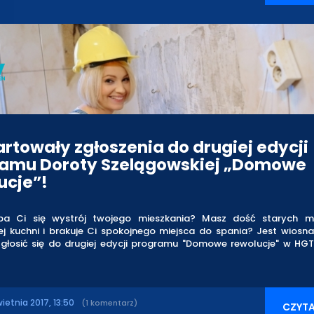
rtowały zgłoszenia do drugiej edycji
amu Doroty Szelągowskiej „Domowe
ucje”!
ba Ci się wystrój twojego mieszkania? Masz dość starych me
ej kuchni i brakuje Ci spokojnego miejsca do spania? Jest wiosna
 zgłosić się do drugiej edycji programu "Domowe rewolucje" w H
ietnia 2017, 13:50
(1 komentarz)
CZYTA