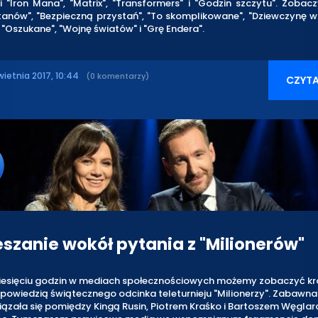
i "Iron Mana", "Matrix", "Transformers" i "Godzin szczytu". Zoba
tanów", "Bezpieczną przystań", "To skomplikowane", "Dziewczynę w
, "Oszukane", "Wojnę światów" i "Grę Endera".
wietnia 2017, 10:44
(0 komentarzy)
CZYTA
szanie wokół pytania z "Milionerów"
iesięciu godzin w mediach społecznościowych możemy zobaczyć krót
owiedzią świątecznego odcinka teleturnieju "Milionerzy". Zabawna
ązała się pomiędzy Kingą Rusin, Piotrem Kraśko i Bartoszem Węgla