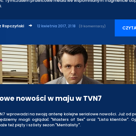
iec. Tymczasem prawicowe media we wspomnianym fragmencie dopa
.
z Ropczyński
12 kwietnia 2017, 21:18
(0 komentarzy)
CZYTA
lowe nowości w maju w TVN7
7 wprowadzi na swoją antenę kolejne serialowe nowości. Już od p
ędziemy mogli oglądać "Masters of Sex" oraz "Lista klientów". O
aże też piąty i szósty sezon "Mentalisty".