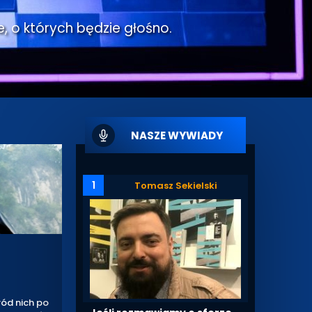
e, o których będzie głośno.
NASZE WYWIADY
1
Tomasz Sekielski
ród nich po