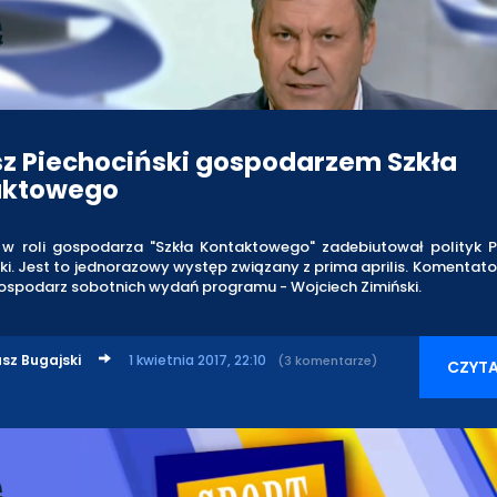
z Piechociński gospodarzem Szkła
aktowego
a w roli gospodarza "Szkła Kontaktowego" zadebiutował polityk P
ki. Jest to jednorazowy występ związany z prima aprilis. Komenta
gospodarz sobotnich wydań programu - Wojciech Zimiński.
sz Bugajski
1 kwietnia 2017, 22:10
(3 komentarze)
CZYTA