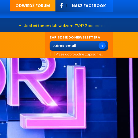
ODWIEDŹ FORUM
NASZ FACEBOOK
teś fanem lub widzem TVN? Zarejestruj się na naszym forum. Już ponad 2
ZAPISZ SIĘ DO NEWSLETTERA
Przez dobrowolne zapisanie...