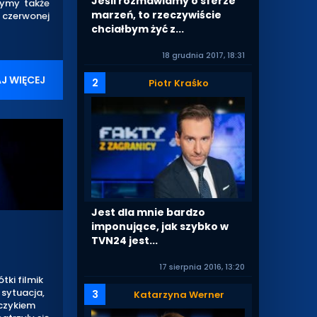
Jeśli rozmawiamy o sferze
czymy także
marzeń, to rzeczywiście
 czerwonej
chciałbym żyć z...
18 grudnia 2017, 18:31
J WIĘCEJ
2
Piotr Kraśko
Jest dla mnie bardzo
imponujące, jak szybko w
TVN24 jest...
17 sierpnia 2016, 13:20
ki filmik
 sytuacja,
3
Katarzyna Werner
rczykiem