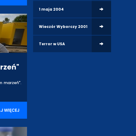
1 maja 2004
Wieczór Wyborczy 2001
Terror w USA
rzeń"
om marzeń".
J WIĘCEJ