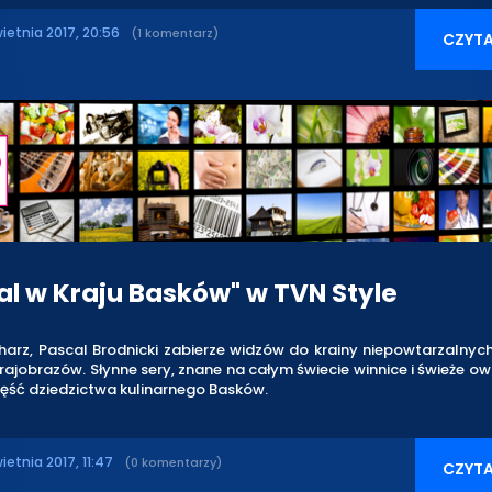
wietnia 2017, 20:56
(1 komentarz)
CZYTA
al w Kraju Basków" w TVN Style
harz, Pascal Brodnicki zabierze widzów do krainy niepowtarzalnyc
rajobrazów. Słynne sery, znane na całym świecie winnice i świeże 
zęść dziedzictwa kulinarnego Basków.
ietnia 2017, 11:47
(0 komentarzy)
CZYTA