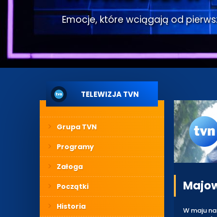
Emocje, które wciągają od pierwsze
TELEWIZJA TVN
Grupa TVN
Programy
Załoga
Majow
Początki
Historia
W maju na 