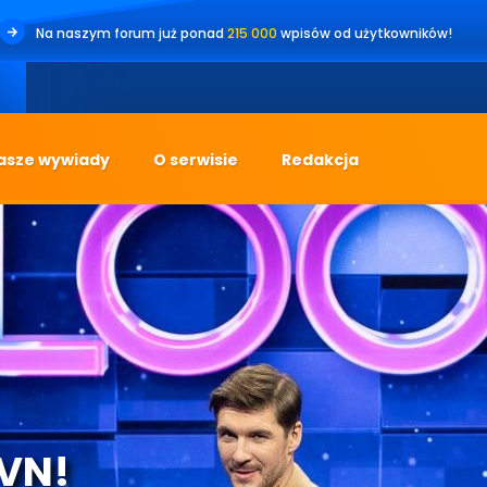
Na naszym forum już ponad
215 000
wpisów od użytkowników!
•
Jes
asze wywiady
O serwisie
Redakcja
TVN!