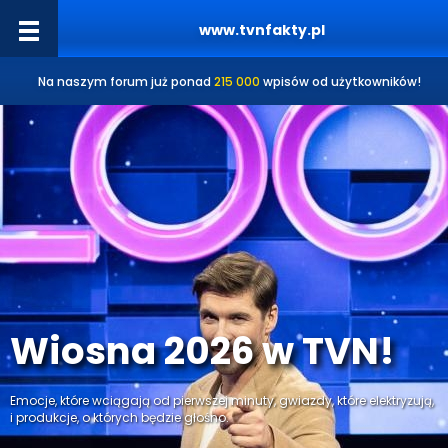
www.tvnfakty.pl
Na naszym forum już ponad
215 000
wpisów od użytkowników!
Wiosna 2026 w TVN!
Emocje, które wciągają od pierwszej minuty, gwiazdy, które elektryzują,
i produkcje, o których będzie głośno.