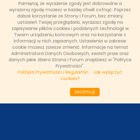
Pamiętaj, że wyrażenie zgody jest dobrowolne a
wyrażoną zgodę możesz w każdej chwili cofnąć. Poprzez
dalsze korzystanie ze Strony i Forum, bez zmiany
PARTNERZY
ustawień Twojej przeglądarki, wyrażasz zgodę na
zapisywanie plików cookies i podobnych technologii w
Twoim urządzeniu końcowym oraz na korzystanie z
SONDA
informacji w nich zapisanych. Ustawienia w zakresie
cookie możesz zawsze zmienić. Informacje na temat
Administratora Danych Osobowych, swoich praw oraz
NASZE WYWIADY
danych jakie zbiera Strona i Forum znajdziesz w "Polityce
Prywatności".
Polityka Prywatności i Regulamin
Jak wyłączyć
FAKTY TVN
cookies?
AKCEPTUJĘ
WAŻNE RELACJE
Copyright © 2011 - 2026 by
www.tvnfakty.pl
| Wszystkie prawa
zastrzeżone.