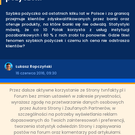
Szybka pożyczka od ostatnich kilku lat w Polsce i za granicą
przejmuje klientów zdyskwalifikowanych przez banki oraz
oferuje produkty, na które banki się nie odważą. Statystyki
mówią, że co 10 Polak korzysta z usług instytucji
pozabankowych i 60 % z nich zrobi to ponownie. Gdzie tkwi
fenomen szybkich pożyczek i czemu ich cena nie odstrasza
klientów?
Łukasz Ropczyński
16 czerwca 2016, 09:30
CZYTAJ WIĘCEJ
Przez dalsze aktywne korzystanie ze Strony tvnfakty.pl i
Forum bez zmian ustawień w zakresie prywatności,
wyrażasz zgodę na przetwarzanie danych osobowych
przez Autora Strony i Zaufanych Partnerów, w
««
«
71
72
73
74
75
76
77
78
79
szczególności na potrzeby wyświetlania reklam
80
»
»»
dopasowanych do Twoich zainteresowań i preferencji,
tworzenia statystyk odwiedzin Strony i zapisywania
postów na forum oraz komentarzy pod artykułami.
ODZIAŁY LOKALNE