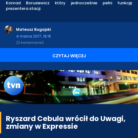
Konrad Borusiewicz który jednocześnie pełni funkcję
prezentera stacji.
Mateusz Bugajski
4 marca 2017, 18:18
(2 komentarze)
CZYTAJ WIĘCEJ
Ryszard Cebula wrócił do Uwagi,
zmiany w Expressie