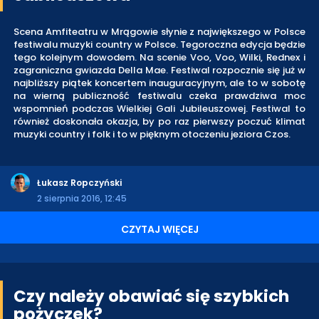
Scena Amfiteatru w Mrągowie słynie z największego w Polsce
festiwalu muzyki country w Polsce. Tegoroczna edycja będzie
tego kolejnym dowodem. Na scenie Voo, Voo, Wilki, Rednex i
zagraniczna gwiazda Della Mae. Festiwal rozpocznie się już w
najbliższy piątek koncertem inauguracyjnym, ale to w sobotę
na wierną publiczność festiwalu czeka prawdziwa moc
wspomnień podczas Wielkiej Gali Jubileuszowej. Festiwal to
również doskonała okazja, by po raz pierwszy poczuć klimat
muzyki country i folk i to w pięknym otoczeniu jeziora Czos.
Łukasz Ropczyński
2 sierpnia 2016, 12:45
CZYTAJ WIĘCEJ
Czy należy obawiać się szybkich
pożyczek?