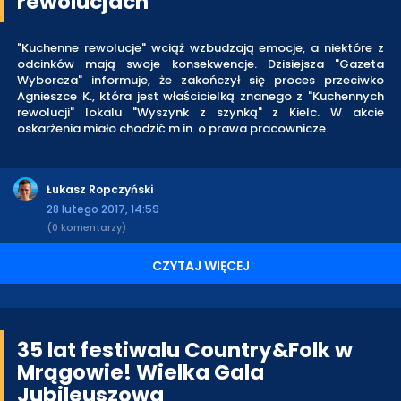
rewolucjach"
"Kuchenne rewolucje" wciąż wzbudzają emocje, a niektóre z
odcinków mają swoje konsekwencje. Dzisiejsza "Gazeta
Wyborcza" informuje, że zakończył się proces przeciwko
Agnieszce K., która jest właścicielką znanego z "Kuchennych
rewolucji" lokalu "Wyszynk z szynką" z Kielc. W akcie
oskarżenia miało chodzić m.in. o prawa pracownicze.
Łukasz Ropczyński
28 lutego 2017, 14:59
(0 komentarzy)
CZYTAJ WIĘCEJ
35 lat festiwalu Country&Folk w
Mrągowie! Wielka Gala
Jubileuszowa