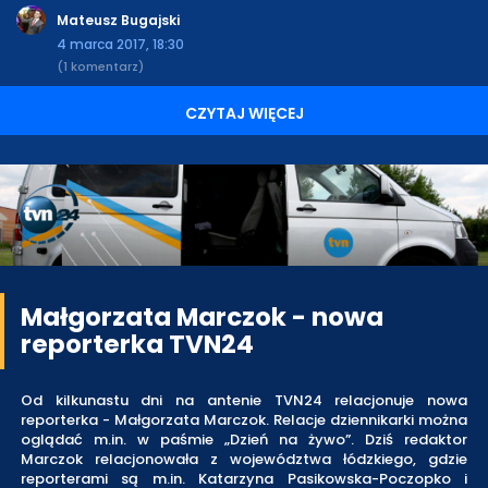
Mateusz Bugajski
4 marca 2017, 18:30
(1 komentarz)
CZYTAJ WIĘCEJ
Małgorzata Marczok - nowa
reporterka TVN24
Od kilkunastu dni na antenie TVN24 relacjonuje nowa
reporterka - Małgorzata Marczok. Relacje dziennikarki można
oglądać m.in. w paśmie „Dzień na żywo”. Dziś redaktor
Marczok relacjonowała z województwa łódzkiego, gdzie
reporterami są m.in. Katarzyna Pasikowska-Poczopko i