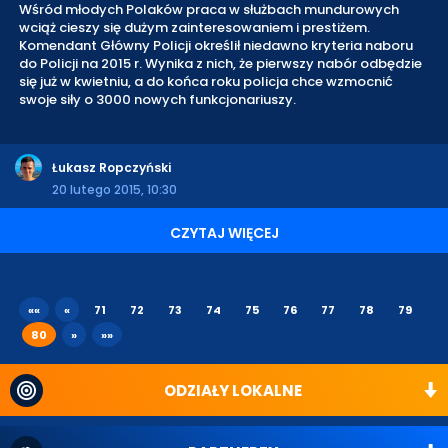
Wśród młodych Polaków praca w służbach mundurowych
wciąż cieszy się dużym zainteresowaniem i prestiżem.
Komendant Główny Policji określił niedawno kryteria naboru
do Policji na 2015 r. Wynika z nich, że pierwszy nabór odbędzie
się już w kwietniu, a do końca roku policja chce wzmocnić
swoje siły o 3000 nowych funkcjonariuszy.
Łukasz Ropczyński
20 lutego 2015, 10:30
CZYTAJ WIĘCEJ
««
«
71
72
73
74
75
76
77
78
79
80
»
»»
ODZIAŁY LOKALNE