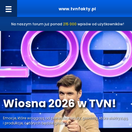
www.tvnfakty.pl
Na naszym forum już ponad
215 000
wpisów od użytkowników!
Wiosna 2026 w TVN!
Emocje, które wciągają od pierwszej minuty, gwiazdy, które elektryzują,
i produkcje, o których będzie głośno.