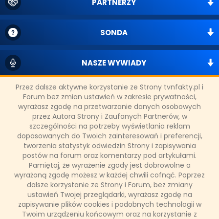
PARTNERZY
SONDA
NASZE WYWIADY
Przez dalsze aktywne korzystanie ze Strony tvnfakty.pl i
FAKTY TVN
Forum bez zmian ustawień w zakresie prywatności,
wyrażasz zgodę na przetwarzanie danych osobowych
przez Autora Strony i Zaufanych Partnerów, w
szczególności na potrzeby wyświetlania reklam
WAŻNE RELACJE
dopasowanych do Twoich zainteresowań i preferencji,
tworzenia statystyk odwiedzin Strony i zapisywania
postów na forum oraz komentarzy pod artykułami.
Pamiętaj, że wyrażenie zgody jest dobrowolne a
wyrażoną zgodę możesz w każdej chwili cofnąć. Poprzez
Copyright © 2011 - 2026 by
www.tvnfakty.pl
| Wszystkie prawa
dalsze korzystanie ze Strony i Forum, bez zmiany
zastrzeżone.
ustawień Twojej przeglądarki, wyrażasz zgodę na
zapisywanie plików cookies i podobnych technologii w
Twoim urządzeniu końcowym oraz na korzystanie z