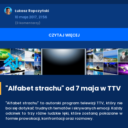
Łukasz Ropczyński
10 maja 2017, 21:56
(0 komentarzy)
CZYTAJ WIĘCEJ
"Alfabet strachu" od 7 maja w TTV
"Alfabet strachu" to autorski program telewizji TTV, który nie
boi się dotykać trudnych tematów i skrywanych emocji. Każdy
odcinek to trzy różne ludzkie lęki, które zostaną pokazane w
formie prowokacji, konfrontacji oraz rozmowy.