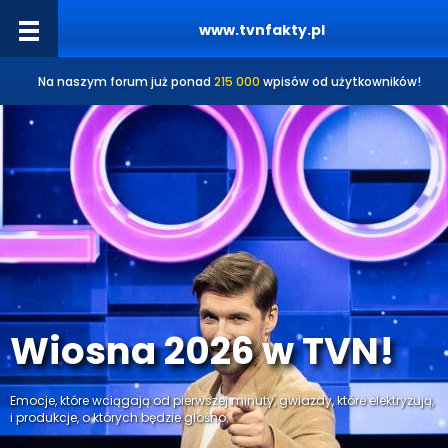
www.tvnfakty.pl
Na naszym forum już ponad
215 000
wpisów od użytkowników!
Wiosna 2026 w TVN!
Emocje, które wciągają od pierwszej minuty, gwiazdy, które elektryzują,
i produkcje, o których będzie głośno.