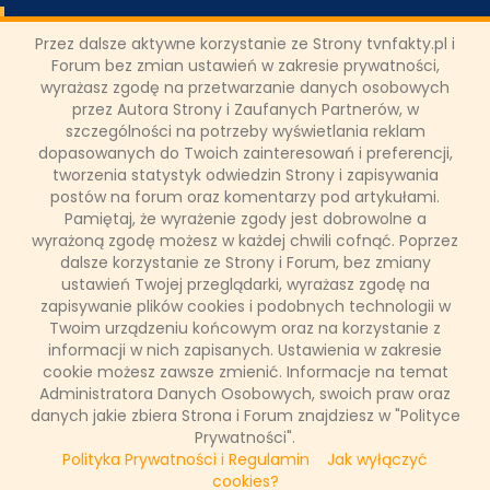
"Belle Epoque" i "Listy do M. 2"
Przez dalsze aktywne korzystanie ze Strony tvnfakty.pl i
również nagrodzone
Forum bez zmian ustawień w zakresie prywatności,
wyrażasz zgodę na przetwarzanie danych osobowych
przez Autora Strony i Zaufanych Partnerów, w
Wczoraj informowaliśmy o Srebrnym Globie na World Media
szczególności na potrzeby wyświetlania reklam
Festival 2017 dla dokumentu "Pyszne Peru" z Magdą Gessler.w
dopasowanych do Twoich zainteresowań i preferencji,
kategorii "Filmy przyrodnicze". Na tegorocznej edycji Konkursu
nagrodzne zostały również inne propozycje TVN. Serial "Belle
tworzenia statystyk odwiedzin Strony i zapisywania
Epoque" Srebrnego Globa uzyskał w kategorii "Rozrywka", zaś
postów na forum oraz komentarzy pod artykułami.
film "Listy do M. 2" w kategorii "Komedia". Z kolei w kategorii
Pamiętaj, że wyrażenie zgody jest dobrowolne a
"Dokument: Badania naukowe" nagrodę otrzymał dokument z
wyrażoną zgodę możesz w każdej chwili cofnąć. Poprzez
Marcinem Prokopem "Klonowanie - Sposób na
dalsze korzystanie ze Strony i Forum, bez zmiany
nieśmiertelność".
ustawień Twojej przeglądarki, wyrażasz zgodę na
zapisywanie plików cookies i podobnych technologii w
Twoim urządzeniu końcowym oraz na korzystanie z
informacji w nich zapisanych. Ustawienia w zakresie
25 kwietnia 2017, 10:55
cookie możesz zawsze zmienić. Informacje na temat
(0 komentarzy)
Administratora Danych Osobowych, swoich praw oraz
danych jakie zbiera Strona i Forum znajdziesz w "Polityce
CZYTAJ WIĘCEJ
Prywatności".
Polityka Prywatności i Regulamin
Jak wyłączyć
cookies?