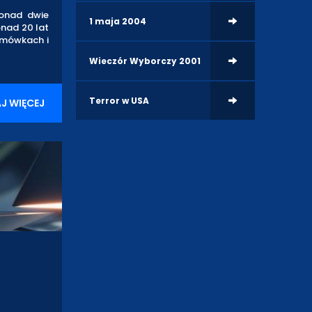
ponad dwie
1 maja 2004
onad 20 lat
amówkach i
Wieczór Wyborczy 2001
Terror w USA
J WIĘCEJ