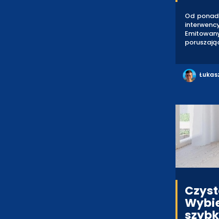
Od ponad 
interwenc
Emitowany
poruszając
Łukas
Czyst
Wybie
szybk