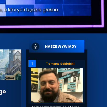
e, o których będzie głośno.
NASZE WYWIADY
1
Tomasz Sekielski
ego