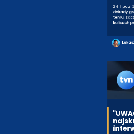
24 lipca 
dekady gro
temu, zac
kulisach p
Łukas
"UWAG
najsk
inter