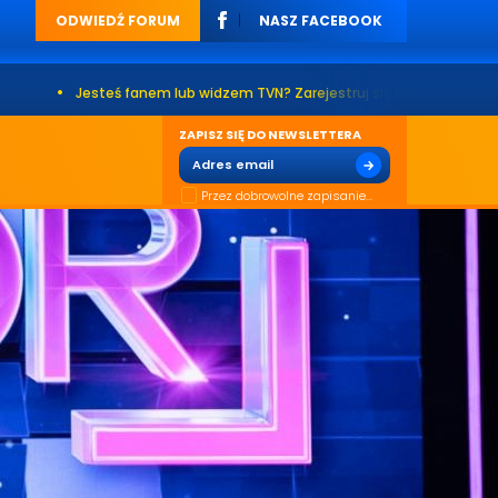
ODWIEDŹ FORUM
NASZ FACEBOOK
eś fanem lub widzem TVN? Zarejestruj się na naszym forum. Już ponad 20
ZAPISZ SIĘ DO NEWSLETTERA
Przez dobrowolne zapisanie...