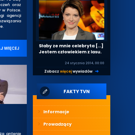
eczeń oraz
 w Polsce.
gi agencji
rozwiązania
e.
Słaby ze mnie celebryta [...]
J WIĘCEJ
Jestem człowiekiem z lasu.
24 stycznia 2014, 00:00
Zobacz
więcej
wywiadów
|
FAKTY TVN
Informacje
Prowadzący
Na antenie