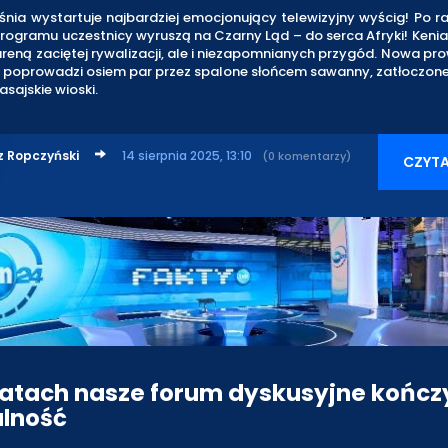
śnia wystartuje najbardziej emocjonujący telewizyjny wyścig! Po r
 programu uczestnicy wyruszą na Czarny Ląd – do serca Afryki! Kenia
areną zaciętej rywalizacji, ale i niezapomnianych przygód. Nowa p
- poprowadzi osiem par przez spalone słońcem sawanny, zatłoczon
asajskie wioski.
z Ropczyński
14 sierpnia 2025, 13:10
(0 komentarzy)
CZYTA
 latach nasze forum dyskusyjne kończ
alność