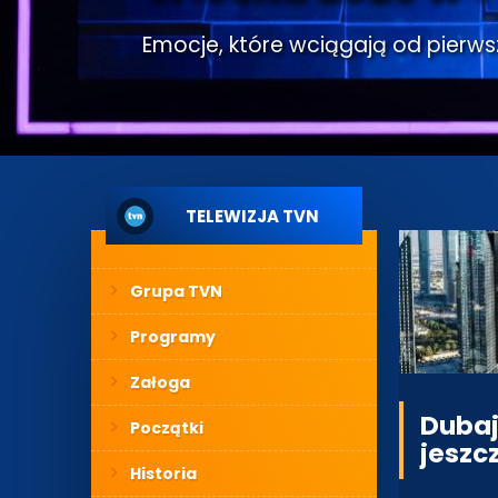
Emocje, które wciągają od pierwsze
TELEWIZJA TVN
Grupa TVN
Programy
Załoga
Dubaj
Początki
jeszc
Historia