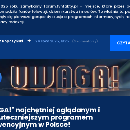
2025 roku zamykamy forum.tvnfakty.pl – miejsce, które przez 
madziło fanów telewizji, dziennikarstwa i mediów. To właśnie tu, p
zęły się pierwsze gorące dyskusje o programach informacyjnych, r
racy redakcji.
z Ropczyński
24 lipca 2025, 18:25
(0 komentarzy)
CZYTA
A!" najchętniej oglądanym i
uteczniejszym programem
wencyjnym w Polsce!