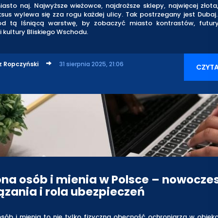
asto naj. Najwyższe wieżowce, najdroższe sklepy, najwięcej złota
ksus wylewa się zza rogu każdej ulicy. Tak postrzegany jest Dubaj
od tą lśniącą warstwę, by zobaczyć miasto kontrastów, futur
i kultury Bliskiego Wschodu.
z Ropczyński
31 sierpnia 2025, 21:06
CZYTA
na osób i mienia w Polsce – nowocze
ązania i rola ubezpieczeń
ób i mienia to nie tylko fizyczna obecność ochroniarza w obiekc