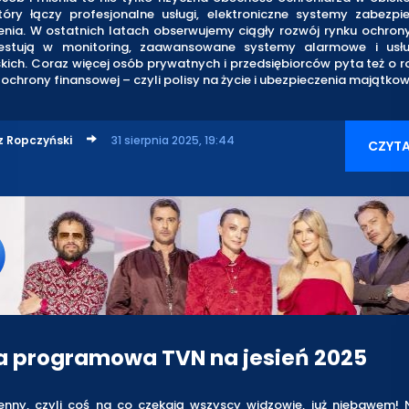
tóry łączy profesjonalne usługi, elektroniczne systemy zabezpi
enia. W ostatnich latach obserwujemy ciągły rozwój rynku ochrony
estują w monitoring, zaawansowane systemy alarmowe i usłu
kich. Coraz więcej osób prywatnych i przedsiębiorców pyta też o 
 ochrony finansowej – czyli polisy na życie i ubezpieczenia majątkow
z Ropczyński
31 sierpnia 2025, 19:44
CZYTA
a programowa TVN na jesień 2025
ienny, czyli coś na co czekają wszyscy widzowie, już niebawem! 