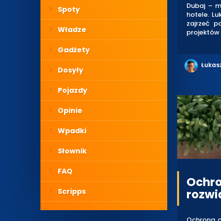
Dubaj – mi
Spoty
hotele. Lu
zajrzeć p
Władze
projektów 
Gadżety
Łukas
Dosyły
Pojazdy
Opinie
Wpadki
Słownik
FAQ
Ochro
Scripps
rozwi
Ochrona os