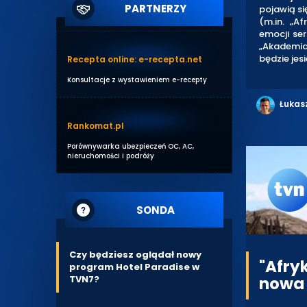
PARTNERZY
pojawią s
(m.in. „A
emocji ser
„Akademia
będzie jes
Recepta online: e-recepta.net
Konsultacje z wystawieniem e-recepty
Łukas
Rankomat.pl
Porównywarka ubezpieczeń OC, AC,
nieruchomości i podróży
SONDA
Czy będziesz oglądał nowy
"Afry
program Hotel Paradise w
nowa
TVN7?