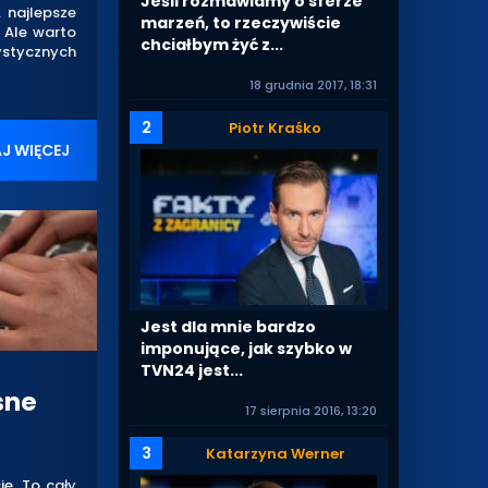
Jeśli rozmawiamy o sferze
, najlepsze
marzeń, to rzeczywiście
. Ale warto
chciałbym żyć z...
ystycznych
18 grudnia 2017, 18:31
2
Piotr Kraśko
J WIĘCEJ
Jest dla mnie bardzo
imponujące, jak szybko w
TVN24 jest...
sne
17 sierpnia 2016, 13:20
3
Katarzyna Werner
ie. To cały