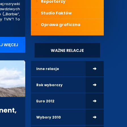
Reporterzy
j rozrywki
rawdziwych
Studio Faktów
 („Barbie”,
y TVN”! To
Oprawa graficzna
J WIĘCEJ
WAŻNE RELACJE
Inne relacje
Rok wyborczy
Euro 2012
nent,
Wybory 2010