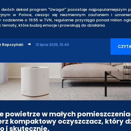
dwóch dekad program "Uwaga!" pozostaje najpopularniejszym
yjnym w Polsce, ciesząc się niezmiennym zaufaniem i uznani
 codziennie o 19:55 w TVN, regularnie przyciąga ponad milion ogl
 tematy, które budzą emocje i prowokują do działania.
z Ropczyński
12 lipca 2025, 10:40
CZYTA
e powietrze w małych pomieszczenia
rz kompaktowy oczyszczacz, który d
o i skutecznie.