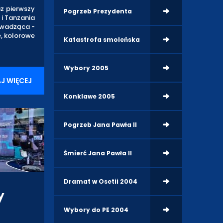
az pierwszy
Pogrzeb Prezydenta
 i Tanzania
rowadząca -
e, kolorowe
Katastrofa smoleńska
Wybory 2005
J WIĘCEJ
Konklawe 2005
Pogrzeb Jana Pawła II
Śmierć Jana Pawła II
Dramat w Osetii 2004
y
Wybory do PE 2004