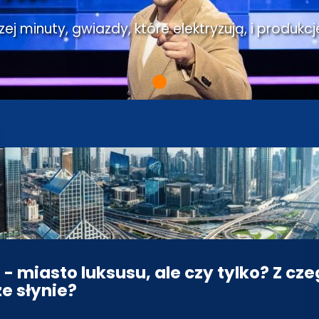
j minuty, gwiazdy, które elektryzują, i produkcj
 - miasto luksusu, ale czy tylko? Z cz
ze słynie?