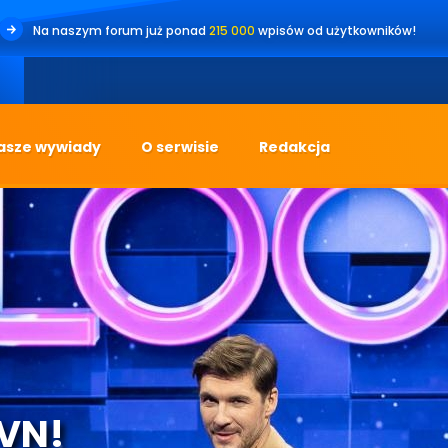
Na naszym forum już ponad
215 000
wpisów od użytkowników!
•
Jest
asze wywiady
O serwisie
Redakcja
TVN!