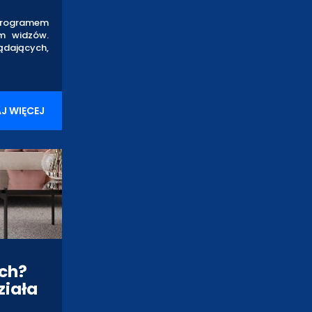
 programem
em widzów.
ądających,
J WIĘCEJ
ch?
ziała