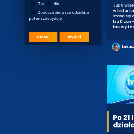
Tak
Nie
Już 6 wrze
w historii
Zobaczę pierwsze odcinki, a
staną się 
potem zdecyduję
Iza Krzan 
bazary i m
Głosuj
Wyniki
Łukas
Po 21
dział