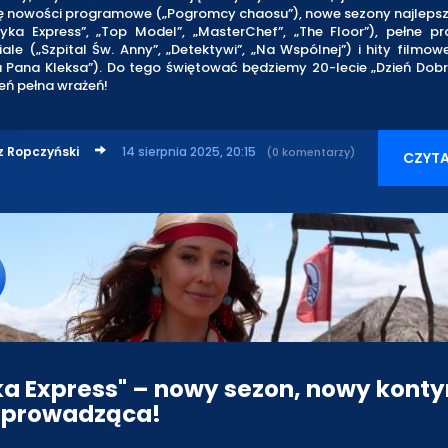
ię nowości programowe („Pogromcy chaosu”), nowe sezony najlepsze
fryka Express”, „Top Model”, „MasterChef”, „The Floor”), pełne p
iale („Szpital Św. Anny”, „Detektywi”, „Na Wspólnej”) i hity filmowe
 Pana Kleksa”). Do tego świętować będziemy 20-lecie „Dzień Dobr
ień pełna wrażeń!
z Ropczyński
14 sierpnia 2025, 20:15
(0 komentarzy)
CZYTA
ka Express" – nowy sezon, nowy konty
 prowadząca!