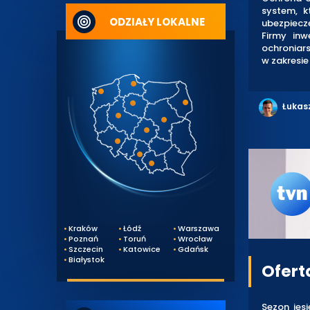
system, k
ODZIAŁY LOKALNE
ubezpiecz
Firmy inw
ochroniars
w zakresie
Łukas
Kraków
Łódź
Warszawa
Poznań
Toruń
Wrocław
Szczecin
Katowice
Gdańsk
Białystok
Ofert
Sezon jes