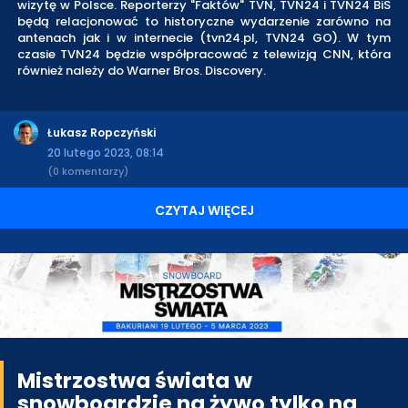
wizytę w Polsce. Reporterzy "Faktów" TVN, TVN24 i TVN24 BiS
będą relacjonować to historyczne wydarzenie zarówno na
antenach jak i w internecie (tvn24.pl, TVN24 GO). W tym
czasie TVN24 będzie współpracować z telewizją CNN, która
również należy do Warner Bros. Discovery.
Łukasz Ropczyński
20 lutego 2023, 08:14
(0 komentarzy)
CZYTAJ WIĘCEJ
Mistrzostwa świata w
snowboardzie na żywo tylko na