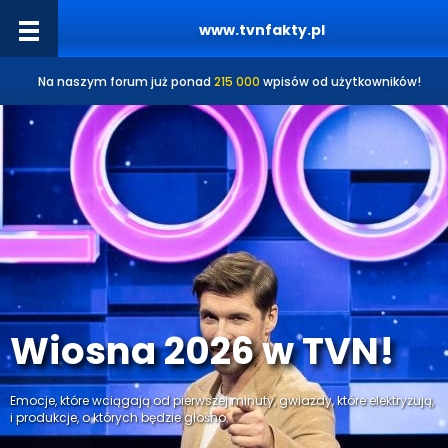
www.tvnfakty.pl
Na naszym forum już ponad
215 000
wpisów od użytkowników!
Wiosna 2026 w TVN!
Emocje, które wciągają od pierwszej minuty, gwiazdy, które elektryzują,
i produkcje, o których będzie głośno.