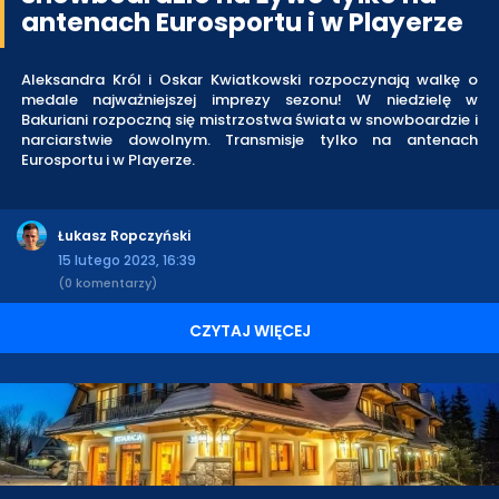
antenach Eurosportu i w Playerze
Aleksandra Król i Oskar Kwiatkowski rozpoczynają walkę o
medale najważniejszej imprezy sezonu! W niedzielę w
Bakuriani rozpoczną się mistrzostwa świata w snowboardzie i
narciarstwie dowolnym. Transmisje tylko na antenach
Eurosportu i w Playerze.
Łukasz Ropczyński
15 lutego 2023, 16:39
(0 komentarzy)
CZYTAJ WIĘCEJ