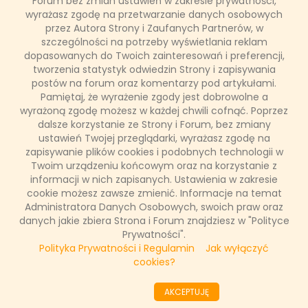
Tabletka dzień po - czy może
Forum bez zmian ustawień w zakresie prywatności,
wyrażasz zgodę na przetwarzanie danych osobowych
wpłynąć na płodność kobiety?
przez Autora Strony i Zaufanych Partnerów, w
szczególności na potrzeby wyświetlania reklam
dopasowanych do Twoich zainteresowań i preferencji,
Tabletka „dzień po” zapobiega owulacji i zapłodnieniu.
tworzenia statystyk odwiedzin Strony i zapisywania
Antykoncepcja awaryjna, jak wskazuje nazwa, powinna być
stosowana jedynie w nagłych przypadkach. Czy to dlatego,
postów na forum oraz komentarzy pod artykułami.
że pigułki mogą wpływać na płodność? Odpowiadamy na to
Pamiętaj, że wyrażenie zgody jest dobrowolne a
pytanie, rozwiewamy również inne wątpliwości związane ze
wyrażoną zgodę możesz w każdej chwili cofnąć. Poprzez
stosowaniem tabletek "dzień po".
dalsze korzystanie ze Strony i Forum, bez zmiany
ustawień Twojej przeglądarki, wyrażasz zgodę na
zapisywanie plików cookies i podobnych technologii w
Twoim urządzeniu końcowym oraz na korzystanie z
Łukasz Ropczyński
informacji w nich zapisanych. Ustawienia w zakresie
1 lutego 2023, 16:03
cookie możesz zawsze zmienić. Informacje na temat
(0 komentarzy)
Administratora Danych Osobowych, swoich praw oraz
danych jakie zbiera Strona i Forum znajdziesz w "Polityce
CZYTAJ WIĘCEJ
Prywatności".
Polityka Prywatności i Regulamin
Jak wyłączyć
cookies?
««
«
11
12
13
14
15
16
17
18
19
AKCEPTUJĘ
20
»
»»