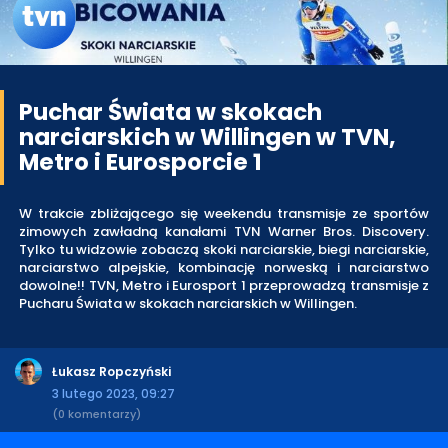
Puchar Świata w skokach
narciarskich w Willingen w TVN,
Metro i Eurosporcie 1
W trakcie zbliżającego się weekendu transmisje ze sportów
zimowych zawładną kanałami TVN Warner Bros. Discovery.
Tylko tu widzowie zobaczą skoki narciarskie, biegi narciarskie,
narciarstwo alpejskie, kombinację norweską i narciarstwo
dowolne!! TVN, Metro i Eurosport 1 przeprowadzą transmisje z
Pucharu Świata w skokach narciarskich w Willingen.
Łukasz Ropczyński
3 lutego 2023, 09:27
(0 komentarzy)