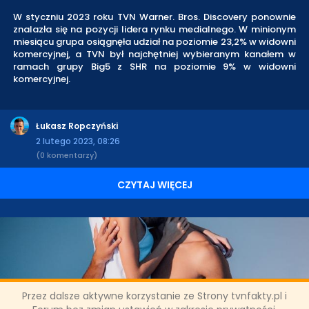
W styczniu 2023 roku TVN Warner. Bros. Discovery ponownie
znalazła się na pozycji lidera rynku medialnego. W minionym
miesiącu grupa osiągnęła udział na poziomie 23,2% w widowni
komercyjnej, a TVN był najchętniej wybieranym kanałem w
ramach grupy Big5 z SHR na poziomie 9% w widowni
komercyjnej.
Łukasz Ropczyński
2 lutego 2023, 08:26
(0 komentarzy)
CZYTAJ WIĘCEJ
Przez dalsze aktywne korzystanie ze Strony tvnfakty.pl i