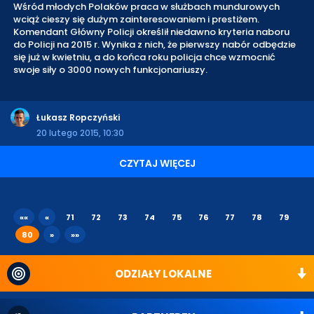
Wśród młodych Polaków praca w służbach mundurowych
wciąż cieszy się dużym zainteresowaniem i prestiżem.
Komendant Główny Policji określił niedawno kryteria naboru
do Policji na 2015 r. Wynika z nich, że pierwszy nabór odbędzie
się już w kwietniu, a do końca roku policja chce wzmocnić
swoje siły o 3000 nowych funkcjonariuszy.
Łukasz Ropczyński
20 lutego 2015, 10:30
CZYTAJ WIĘCEJ
««
«
71
72
73
74
75
76
77
78
79
80
»
»»
ODZIAŁY LOKALNE