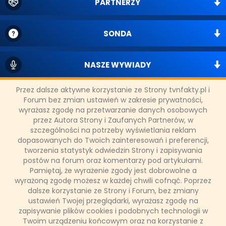
PARTNERZY
SONDA
NASZE WYWIADY
Przez dalsze aktywne korzystanie ze Strony tvnfakty.pl i
FAKTY TVN
Forum bez zmian ustawień w zakresie prywatności,
wyrażasz zgodę na przetwarzanie danych osobowych
przez Autora Strony i Zaufanych Partnerów, w
szczególności na potrzeby wyświetlania reklam
WAŻNE RELACJE
dopasowanych do Twoich zainteresowań i preferencji,
tworzenia statystyk odwiedzin Strony i zapisywania
postów na forum oraz komentarzy pod artykułami.
Pamiętaj, że wyrażenie zgody jest dobrowolne a
wyrażoną zgodę możesz w każdej chwili cofnąć. Poprzez
Copyright © 2011 - 2026 by
www.tvnfakty.pl
| Wszystkie prawa
dalsze korzystanie ze Strony i Forum, bez zmiany
zastrzeżone.
ustawień Twojej przeglądarki, wyrażasz zgodę na
zapisywanie plików cookies i podobnych technologii w
Twoim urządzeniu końcowym oraz na korzystanie z