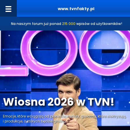
www.tvnfakty.pl
Na naszym forum już ponad
215 000
wpisów od użytkowników!
Wiosna 2026 w TVN!
Emocje, które wciągają od pierwszej minuty, gwiazdy, które elektryzują,
i produkcje, o których będzie głośno.