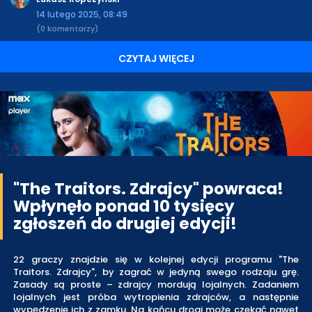
14 lutego 2025, 08:49
(0 komentarzy)
CZYTAJ WIĘCEJ
"The Traitors. Zdrajcy" powraca!
Wpłynęło ponad 10 tysięcy
zgłoszeń do drugiej edycji!
22 graczy znajdzie się w kolejnej edycji programu "The
Traitors. Zdrajcy", by zagrać w jedyną swego rodzaju grę.
Zasady są proste – zdrajcy mordują lojalnych. Zadaniem
lojalnych jest próba wytropienia zdrajców, a następnie
wypędzenie ich z zamku. Na końcu drogi może czekać nawet