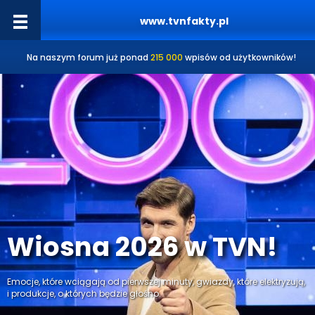
www.tvnfakty.pl
Na naszym forum już ponad
215 000
wpisów od użytkowników!
Wiosna 2026 w TVN!
Emocje, które wciągają od pierwszej minuty, gwiazdy, które elektryzują,
i produkcje, o których będzie głośno.