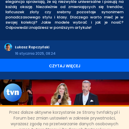
elegancja sprawiają, że są niezwykle uniwersalne i pasują na
każdą okazję. Niezależnie od zmieniających się trendów,
łańcuszek złoty czy srebrny pozostaje synonimem
ponadczasowego stylu i klasy. Dlaczego warto mieć je w
swojej kolekcji? Jakie modele wybrać i jak je nosić?
Odpowiedzi znajdziesz w poniższym artykule!
Łukasz Ropczyński
16 stycznia 2025, 08:24
CZYTAJ WIĘCEJ
Przez dalsze aktywne korzystanie ze Strony tvnfakty.pl i
"Wspólne kolędowanie" - wigilijny
Forum bez zmian ustawień w zakresie prywatności,
wyrażasz zgodę na przetwarzanie danych osobowych
koncert w TVN