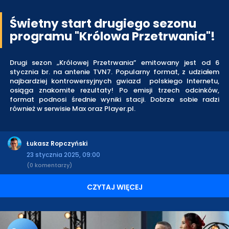
Świetny start drugiego sezonu
programu "Królowa Przetrwania"!
Drugi sezon „Królowej Przetrwania” emitowany jest od 6
stycznia br. na antenie TVN7. Popularny format, z udziałem
najbardziej kontrowersyjnych gwiazd polskiego Internetu,
osiąga znakomite rezultaty! Po emisji trzech odcinków,
format podnosi średnie wyniki stacji. Dobrze sobie radzi
również w serwisie Max oraz Player.pl.
Łukasz Ropczyński
23 stycznia 2025, 09:00
(0 komentarzy)
CZYTAJ WIĘCEJ