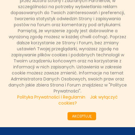
przez Autora Strony i Zaufanych Partnerów, w
szczególności na potrzeby wyświetlania reklam
dopasowanych do Twoich zainteresowań i preferencji,
Telewizja TVN przygotowała dla Widzów wyjątkowe
tworzenia statystyk odwiedzin Strony i zapisywania
bożonarodzeniowe wydarzenie, które przeniesie ich w
magiczny klimat świąt. 24 grudnia o godz. 15:05 wprost z
postów na forum oraz komentarzy pod artykułami.
Kontrkatedry Matki Bożej Zwycięskiej na warszawskim
Pamiętaj, że wyrażenie zgody jest dobrowolne a
Grochowie TVN zaprasza na wspólne kolędowanie z udziałem
wyrażoną zgodę możesz w każdej chwili cofnąć. Poprzez
znamienitych artystów.
dalsze korzystanie ze Strony i Forum, bez zmiany
ustawień Twojej przeglądarki, wyrażasz zgodę na
zapisywanie plików cookies i podobnych technologii w
Twoim urządzeniu końcowym oraz na korzystanie z
Łukasz Ropczyński
informacji w nich zapisanych. Ustawienia w zakresie
18 grudnia 2024, 13:52
cookie możesz zawsze zmienić. Informacje na temat
(0 komentarzy)
Administratora Danych Osobowych, swoich praw oraz
danych jakie zbiera Strona i Forum znajdziesz w "Polityce
CZYTAJ WIĘCEJ
Prywatności".
Polityka Prywatności i Regulamin
Jak wyłączyć
cookies?
««
«
1
2
3
4
5
6
7
8
9
10
»
AKCEPTUJĘ
»»
ODZIAŁY LOKALNE