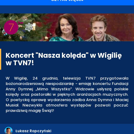
Koncert "Nasza kolęda" w Wigilię
w TVN7!
W Wigilię, 24 grudnia, telewizja TVN7 przygotowała
bożonarodzeniową niespodziankę - emisję koncertu Fundacji
Anny Dymnej „Mimo Wszystko”. Widzowie usłyszą polskie
kolędy oraz pastorałki w pięknych aranżacjach muzycznych.
O poetycką oprawę wydarzenia zadba Anna Dymna i Maciej
Musiał. Niezwykła atmosfera występów pozwoli poczuć
prawdziwą magię Świąt!
Łukasz Ropczyński