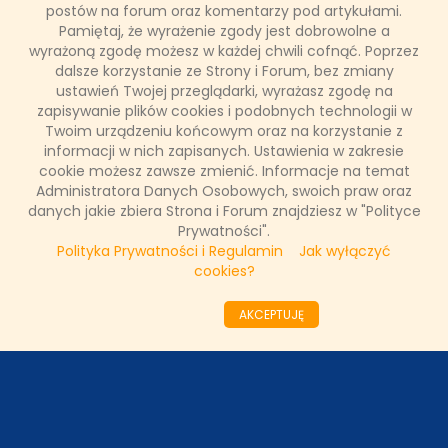
Serial przedstawia kulisy pracy agencji aktorskiej, której
postów na forum oraz komentarzy pod artykułami.
klientami są największe gwiazdy filmu, teatru i telewizji. W
Pamiętaj, że wyrażenie zgody jest dobrowolne a
pierwszym odcinku wystąpi Magdalena Cielecka, w drugim
wyrażoną zgodę możesz w każdej chwili cofnąć. Poprzez
Danuta Stenka oraz Grażyna Szapołowska.
dalsze korzystanie ze Strony i Forum, bez zmiany
ustawień Twojej przeglądarki, wyrażasz zgodę na
zapisywanie plików cookies i podobnych technologii w
Twoim urządzeniu końcowym oraz na korzystanie z
Łukasz Ropczyński
informacji w nich zapisanych. Ustawienia w zakresie
20 grudnia 2022, 11:51
cookie możesz zawsze zmienić. Informacje na temat
(0 komentarzy)
Administratora Danych Osobowych, swoich praw oraz
danych jakie zbiera Strona i Forum znajdziesz w "Polityce
CZYTAJ WIĘCEJ
Prywatności".
Polityka Prywatności i Regulamin
Jak wyłączyć
cookies?
««
«
12
13
14
15
16
17
18
19
20
AKCEPTUJĘ
21
»
»»
ODZIAŁY LOKALNE
PARTNERZY