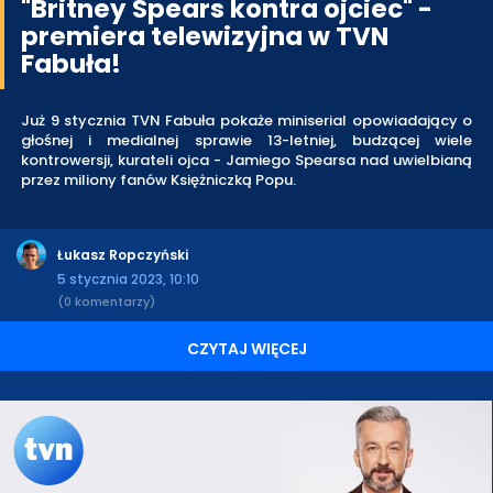
"Britney Spears kontra ojciec" -
premiera telewizyjna w TVN
Fabuła!
Już 9 stycznia TVN Fabuła pokaże miniserial opowiadający o
głośnej i medialnej sprawie 13-letniej, budzącej wiele
kontrowersji, kurateli ojca - Jamiego Spearsa nad uwielbianą
przez miliony fanów Księżniczką Popu.
Łukasz Ropczyński
5 stycznia 2023, 10:10
(0 komentarzy)
CZYTAJ WIĘCEJ