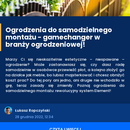
Ogrodzenia do samodzielnego
montażu - gamechanger w
branży ogrodzeniowej!
Marzy Ci się nieskazitelnie estetyczne – niespawane –
ogrodzenie? Może zastanawiasz się, czy dasz radę
samodzielnie w osobówce przewieźć płot, a kolejno złożyć go
na działce jak meble, bo lubisz majsterkować i chcesz obniżyć
koszt prac? Do tej pory ani jedno, ani drugie nie wchodziło w
grę, teraz zasady się zmieniły. Poznaj ogrodzenia do
samodzielnego montażu: rewolucyjny system Element!
Łukasz Ropczyński
28 grudnia 2022, 12:34
CZYTAJ WIĘCEJ