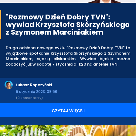
"Rozmowy Dzień Dobry TVN":
wywiad Krzysztofa Skórzyńskiego
z Szymonem Marciniakiem
Druga odsłona nowego cyklu "Rozmowy Dzień Dobry TVN" to
wyjątkowe spotkanie Krzysztofa Skórzyńskiego z Szymonem
Marciniakiem, sędzią piłskarskim. Wywiad będzie można
zobaczyć już w sobotę 7 stycznia o 11:20 na antenie TVN.
Łukasz Ropczyński
5 stycznia 2023, 09:56
(0 komentarzy)
CZYTAJ WIĘCEJ