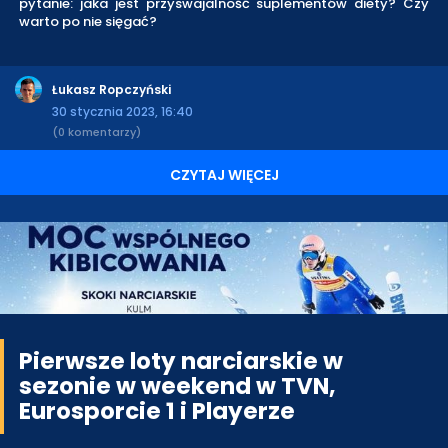
pytanie: jaka jest przyswajalność suplementów diety? Czy
warto po nie sięgać?
Łukasz Ropczyński
30 stycznia 2023, 16:40
(0 komentarzy)
CZYTAJ WIĘCEJ
Pierwsze loty narciarskie w
sezonie w weekend w TVN,
Eurosporcie 1 i Playerze