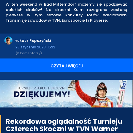
W ten weekend w Bad Mitterndorf możemy się spodziewać
dalekich skoków! Na skoczni Kulm rozegrane zostaną
pierwsze w tym sezonie konkursy lotów narciarskich.
Transmisje zawodów w TVN, Eurosporcie 1 i Playerze.
Łukasz Ropczyński
28 stycznia 2023, 15:12
(0 komentarzy)
CZYTAJ WIĘCEJ
Rekordowa oglądalność Turnieju
Czterech Skoczni w TVN Warner