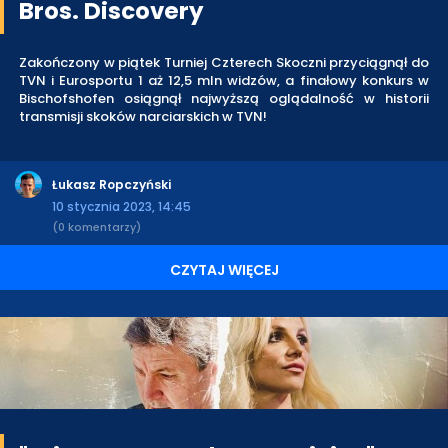
Bros. Discovery
Zakończony w piątek Turniej Czterech Skoczni przyciągnął do
TVN i Eurosportu 1 aż 12,5 mln widzów, a finałowy konkurs w
Bischofshofen osiągnął najwyższą oglądalność w historii
transmisji skoków narciarskich w TVN!
Łukasz Ropczyński
10 stycznia 2023, 14:45
(0 komentarzy)
CZYTAJ WIĘCEJ