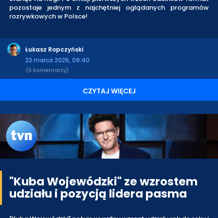
pozostaje jednym z najchętniej oglądanych programów
rozrywkowych w Polsce!
Łukasz Ropczyński
23 marca 2026, 09:40
(0 komentarzy)
CZYTAJ WIĘCEJ
"Kuba Wojewódzki" ze wzrostem
udziału i pozycją lidera pasma