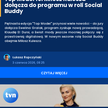
dołącza do programu w roli Social
Buddy
Piętnasta edycja "Top Model" przynosi wiele nowości - do jury
dołącza Ewelina Gralak, program zyskuje nową prowadzącą,
Klaudię El Dursi, a świat mody jeszcze mocniej połączy się z
przestrzenią digitalową. W nowym sezonie rolę Social Buddy
obejmie Miłosz Kulesza.
Łukasz Ropczyński
3 czerwca 2026, 08:25
CZYTAJ WIĘCEJ