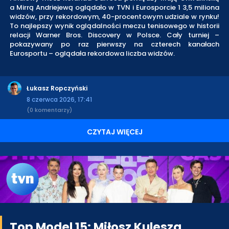
a Mirrą Andriejewą oglądało w TVN i Eurosporcie 1 3,5 miliona
widzów, przy rekordowym, 40-procentowym udziale w rynku!
To najlepszy wynik oglądalności meczu tenisowego w historii
relacji Warner Bros. Discovery w Polsce. Cały turniej –
pokazywany po raz pierwszy na czterech kanałach
Eurosportu – oglądała rekordowa liczba widzów.
Łukasz Ropczyński
8 czerwca 2026, 17:41
(0 komentarzy)
CZYTAJ WIĘCEJ
Top Model 15: Miłosz Kulesza