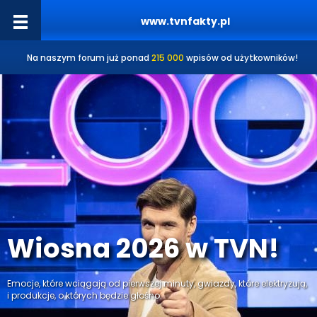
www.tvnfakty.pl
Na naszym forum już ponad
215 000
wpisów od użytkowników!
Wiosna 2026 w TVN!
Emocje, które wciągają od pierwszej minuty, gwiazdy, które elektryzują,
i produkcje, o których będzie głośno.