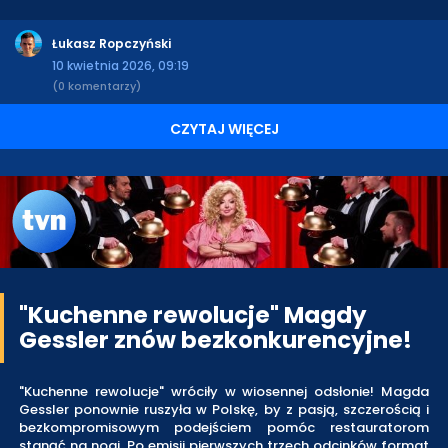
Łukasz Ropczyński
10 kwietnia 2026, 09:19
(0 komentarzy)
CZYTAJ WIĘCEJ
"Kuchenne rewolucje" Magdy
Gessler znów bezkonkurencyjne!
"Kuchenne rewolucje" wróciły w wiosennej odsłonie! Magda
Gessler ponownie ruszyła w Polskę, by z pasją, szczerością i
bezkompromisowym podejściem pomóc restauratorom
stanąć na nogi. Po emisji pierwszych trzech odcinków format