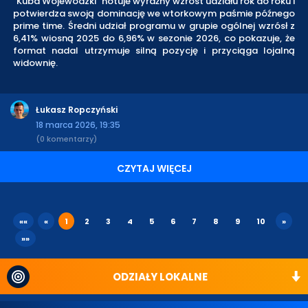
"Kuba Wojewódzki" notuje wyraźny wzrost udziału rok do roku i
potwierdza swoją dominację we wtorkowym paśmie późnego
prime time. Średni udział programu w grupie ogólnej wzrósł z
6,41% wiosną 2025 do 6,96% w sezonie 2026, co pokazuje, że
format nadal utrzymuje silną pozycję i przyciąga lojalną
widownię.
Łukasz Ropczyński
18 marca 2026, 19:35
(0 komentarzy)
CZYTAJ WIĘCEJ
««
«
1
2
3
4
5
6
7
8
9
10
»
»»
ODZIAŁY LOKALNE