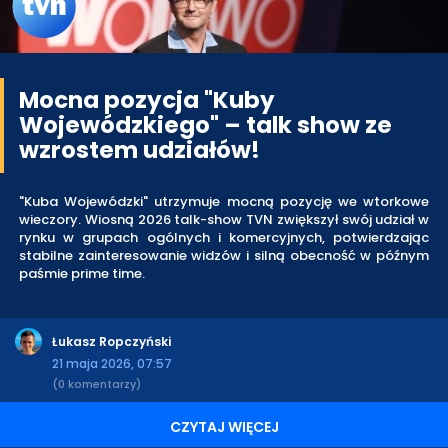
Mocna pozycja "Kuby
Wojewódzkiego" – talk show ze
wzrostem udziałów!
"Kuba Wojewódzki" utrzymuje mocną pozycję we wtorkowe
wieczory. Wiosną 2026 talk-show TVN zwiększył swój udział w
rynku w grupach ogólnych i komercyjnych, potwierdzając
stabilne zainteresowanie widzów i silną obecność w późnym
paśmie prime time.
Łukasz Ropczyński
21 maja 2026, 07:57
(0 komentarzy)
CZYTAJ WIĘCEJ