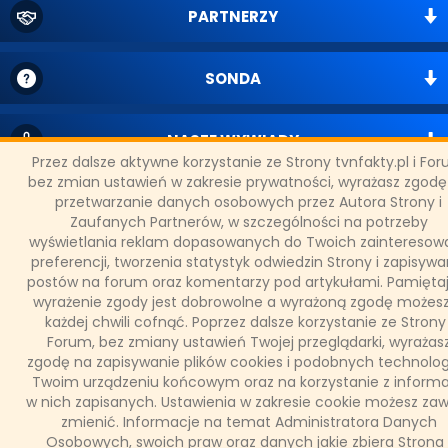
PARTNERZY
SONDA
NASZE WYWIADY
Przez dalsze aktywne korzystanie ze Strony tvnfakty.pl i Fo
bez zmian ustawień w zakresie prywatności, wyrażasz zgodę
przetwarzanie danych osobowych przez Autora Strony i
FAKTY TVN
Zaufanych Partnerów, w szczególności na potrzeby
wyświetlania reklam dopasowanych do Twoich zainteresowa
preferencji, tworzenia statystyk odwiedzin Strony i zapisywa
WAŻNE RELACJE
postów na forum oraz komentarzy pod artykułami. Pamiętaj
wyrażenie zgody jest dobrowolne a wyrażoną zgodę możes
każdej chwili cofnąć. Poprzez dalsze korzystanie ze Strony 
Forum, bez zmiany ustawień Twojej przeglądarki, wyrażas
zgodę na zapisywanie plików cookies i podobnych technolog
Copyright © 2011 - 2026 by
www.tvnfakty.pl
| Wszystkie prawa
Twoim urządzeniu końcowym oraz na korzystanie z informa
zastrzeżone.
w nich zapisanych. Ustawienia w zakresie cookie możesz za
zmienić. Informacje na temat Administratora Danych
Osobowych, swoich praw oraz danych jakie zbiera Strona 