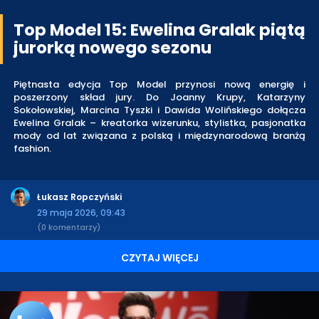
Top Model 15: Ewelina Gralak piątą
jurorką nowego sezonu
Piętnasta edycja Top Model przynosi nową energię i
poszerzony skład jury. Do Joanny Krupy, Katarzyny
Sokołowskiej, Marcina Tyszki i Dawida Wolińskiego dołącza
Ewelina Gralak – kreatorka wizerunku, stylistka, pasjonatka
mody od lat związana z polską i międzynarodową branżą
fashion.
Łukasz Ropczyński
29 maja 2026, 09:43
(0 komentarzy)
CZYTAJ WIĘCEJ