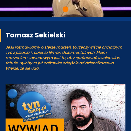
Tomasz Sekielski
Jeśli rozmawiamy o sferze marzeń, to rzeczywiście chciałbym
żyć z pisania i robienia filmów dokumentalnych. Moim
marzeniem zawodowym jest to, aby spróbować swoich sił w
fabule. Byłoby to już całkowite odejście od dziennikarstwa.
Wierzę, że się uda.