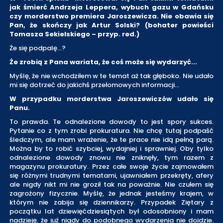
jak śmierć Andrzeja Leppera, wybuch gazu w Gdańsku
czy morderstwo premiera Jaroszewicza. Nie obawia się
Pan, że skończy jak Artur Solski? (bohater powieści
Tomasza Sekielskiego – przyp. red.)
Że się podpalę...?
Że zrobią z Pana wariata, że coś może się wydarzyć...
Myślę, że nie wchodziłem w te temat aż tak głęboko. Nie udało
mi się dotrzeć do jakichś przełomowych informacji...
W przypadku morderstwa Jaroszewiczów udało się
Panu.
To prawda. Te odnalezione dowody to jest spory sukces.
Pytanie co z tym zrobi prokuratura. Nie chcę tutaj podpaść
śledczym, ale mam wrażenie, że te prace nie idą pełną parą.
Można by to robić szybciej, wydajniej i sprawniej. Oby tylko
odnalezione dowody znowu nie zniknęły, tym razem z
magazynu prokuratury. Przez całe swoje życie zajmowałem
się różnymi trudnymi tematami, ujawniałem przekręty, afery
ale nigdy nikt mi nie groził tak na poważnie. Nie czułem się
zagrożony fizycznie. Myślę, że jednak jesteśmy krajem, w
którym nie zabija się dziennikarzy. Przypadek Ziętary z
początku lat dziewięćdziesiątych był odosobniony i mam
nadzieję, że już nigdy do podobnego wydarzenia nie dojdzie.