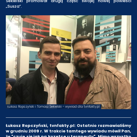
Sekielski promował drugą część swojej nowej powieści
„Susza”.
Łukasz Ropczyński i Tomasz Sekielski - wywiad dla tvnfakty.pl
Łukasz Ropczyński, tvnfakty.pl: Ostatnio rozmawialiśmy
w grudniu 2009 r. W trakcie tamtego wywiadu mówił Pan,
że "czuje się jak na kozetce u terapeuty". Mimo wszystko