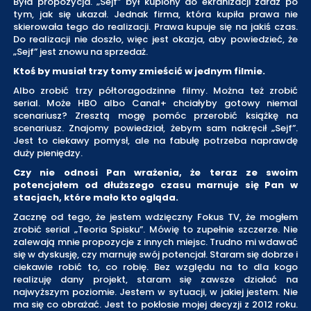
Była propozycja. „Sejf” był kupiony do ekranizacji zaraz po
tym, jak się ukazał. Jednak firma, która kupiła prawa nie
skierowała tego do realizacji. Prawa kupuje się na jakiś czas.
Do realizacji nie doszło, więc jest okazja, aby powiedzieć, że
„Sejf” jest znowu na sprzedaż.
Ktoś by musiał trzy tomy zmieścić w jednym filmie.
Albo zrobić trzy półtoragodzinne filmy. Można też zrobić
serial. Może HBO albo Canal+ chciałyby gotowy niemal
scenariusz? Zresztą mogę pomóc przerobić książkę na
scenariusz. Znajomy powiedział, żebym sam nakręcił „Sejf”.
Jest to ciekawy pomysł, ale na fabułę potrzeba naprawdę
duży pieniędzy.
Czy nie odnosi Pan wrażenia, że teraz ze swoim
potencjałem od dłuższego czasu marnuje się Pan w
stacjach, które mało kto ogląda.
Zacznę od tego, że jestem wdzięczny Fokus TV, że mogłem
zrobić serial „Teoria Spisku”. Mówię to zupełnie szczerze. Nie
zalewają mnie propozycje z innych miejsc. Trudno mi wdawać
się w dyskusję, czy marnuję swój potencjał. Staram się dobrze i
ciekawie robić to, co robię. Bez względu na to dla kogo
realizuję dany projekt, staram się zawsze działać na
najwyższym poziomie. Jestem w sytuacji, w jakiej jestem. Nie
ma się co obrażać. Jest to pokłosie mojej decyzji z 2012 roku.