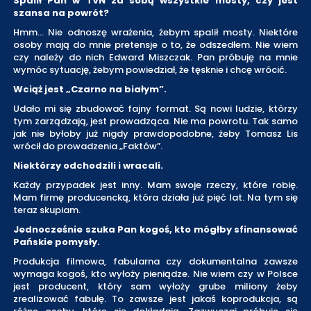
Spalił Pan w TVN za sobą wszystkie mosty, czy jest
szansa na powrót?
Hmm... Nie odnoszę wrażenia, żebym spalił mosty. Niektóre
osoby mają do mnie pretensje o to, że odszedłem. Nie wiem
czy należy do nich Edward Miszczak. Pan próbuję na mnie
wymóc sytuację, żebym powiedział, że tęsknie i chcę wrócić.
Wciąż jest „Czarno na białym”.
Udało mi się zbudować fajny format. Są nowi ludzie, którzy
tym zarządzają, jest prowadząca. Nie ma powrotu. Tak samo
jak nie byłoby już nigdy prawdopodobne, żeby Tomasz Lis
wrócił do prowadzenia „Faktów”.
Niektórzy odchodzili i wracali.
Każdy przypadek jest inny. Mam swoje rzeczy, które robię.
Mam firmę producencką, która działa już pięć lat. Na tym się
teraz skupiam.
Jednocześnie szuka Pan kogoś, kto mógłby sfinansować
Pańskie pomysły.
Produkcja filmowa, fabularna czy dokumentalna zawsze
wymaga kogoś, kto wyłoży pieniądze. Nie wiem czy w Polsce
jest producent, który sam wyłoży grube miliony żeby
zrealizować fabułę. To zawsze jest jakaś koprodukcja, są