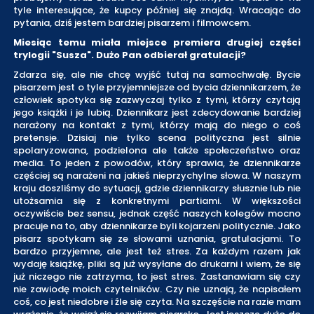
tyle interesujące, że kupcy później się znajdą. Wracając do
pytania, dziś jestem bardziej pisarzem i filmowcem.
Miesiąc temu miała miejsce premiera drugiej części
trylogii "Susza". Dużo Pan odbierał gratulacji?
Zdarza się, ale nie chcę wyjść tutaj na samochwałę. Bycie
pisarzem jest o tyle przyjemniejsze od bycia dziennikarzem, że
człowiek spotyka się zazwyczaj tylko z tymi, którzy czytają
jego książki i je lubią. Dziennikarz jest zdecydowanie bardziej
narażony na kontakt z tymi, którzy mają do niego o coś
pretensje. Dzisiaj nie tylko scena polityczna jest silnie
spolaryzowana, podzielona ale także społeczeństwo oraz
media. To jeden z powodów, który sprawia, że dziennikarze
częściej są narażeni na jakieś nieprzychylne słowa. W naszym
kraju doszliśmy do sytuacji, gdzie dziennikarzy słusznie lub nie
utożsamia się z konkretnymi partiami. W większości
oczywiście bez sensu, jednak część naszych kolegów mocno
pracuje na to, aby dziennikarze byli kojarzeni politycznie. Jako
pisarz spotykam się ze słowami uznania, gratulacjami. To
bardzo przyjemne, ale jest też stres. Za każdym razem jak
wydaję książkę, pliki są już wysyłane do drukarni i wiem, że się
już niczego nie zatrzyma, to jest stres. Zastanawiam się czy
nie zawiodę moich czytelników. Czy nie uznają, że napisałem
coś, co jest niedobre i źle się czyta. Na szczęście na razie mam