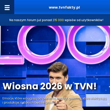
www.tvnfakty.pl
Na naszym forum już ponad
215 000
wpisów od użytkowników!
Wiosna 2026 w TVN!
Emocje, które wciągają od pierwszej minuty, gwiazdy, które elektryzują,
i produkcje, o których będzie głośno.