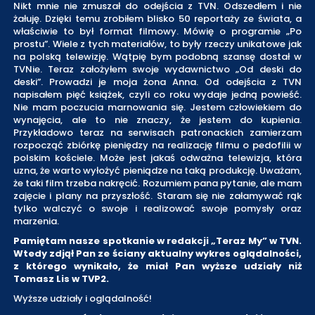
Nikt mnie nie zmuszał do odejścia z TVN. Odszedłem i nie
żałuję. Dzięki temu zrobiłem blisko 50 reportaży ze świata, a
właściwie to był format filmowy. Mówię o programie „Po
prostu”. Wiele z tych materiałów, to były rzeczy unikatowe jak
na polską telewizję. Wątpię bym podobną szansę dostał w
TVNie. Teraz założyłem swoje wydawnictwo „Od deski do
deski”. Prowadzi je moja żona Anna. Od odejścia z TVN
napisałem pięć książek, czyli co roku wydaje jedną powieść.
Nie mam poczucia marnowania się. Jestem człowiekiem do
wynajęcia, ale to nie znaczy, że jestem do kupienia.
Przykładowo teraz na serwisach patronackich zamierzam
rozpocząć zbiórkę pieniędzy na realizację filmu o pedofilii w
polskim kościele. Może jest jakaś odważna telewizja, która
uzna, że warto wyłożyć pieniądze na taką produkcję. Uważam,
że taki film trzeba nakręcić. Rozumiem pana pytanie, ale mam
zajęcie i plany na przyszłość. Staram się nie załamywać rąk
tylko walczyć o swoje i realizować swoje pomysły oraz
marzenia.
Pamiętam nasze spotkanie w redakcji „Teraz My” w TVN.
Wtedy zdjął Pan ze ściany aktualny wykres oglądalności,
z którego wynikało, że miał Pan wyższe udziały niż
Tomasz Lis w TVP2.
Wyższe udziały i oglądalność!