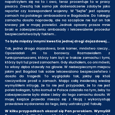
napatrzyłem się na to i owo, teraz procentuje to w pracy
pisarza. Zresztą tak samo jak doświadczenie zdobyte jako
reporter czy korespondent wojenny. W "Sejfie" jest opisany
zamach na polskiego ambasadora w Bagdadzie. Do takiego
zamachu doszło naprawdę, ale na szczęście nie był on tak
krwawy jak w mojej powieści. Jednak opisany przeze mnie
braki w zabezpieczeniu ambasady i lekceważenie procedur
bezpieczeństwa były faktem…
To była między innymi kwestia jednej drogi dojazdowej...
Tak, jedna droga dojazdowa, brak kamer, mnóstwo rzeczy...
Opowiadali mi to borowcy. Rozmawiałem z
funkcjonariuszami, którzy tam byli w trakcie zamachu i tymi,
którzy byli tuż przed zamachem. Gdy słuchałem, co oni mówili,
to włosy dęba stawały na głowie. W niebezpiecznym miejscu
jakim jest Bagdad tak sobie lekceważono bezpieczeństwo i
doszło do tragedii. To wyglądało tak, jakby się ktoś
rzeczywiście prosił o zamach. Mając całą insiderską wiedzę
wymyśliłem intrygę, że to nie jest przypadek, że to nie jest
polski bałagan, tylko komuś w Polsce zależało na tym, żeby to
zabezpieczenie było słabe i żeby do tego zamachu doszło. W
mojej książce prawda miesza się z fikcją i wykorzystuję
prawdziwe wydarzenia do tego, żeby uatrakcyjnić fabułę.
W kilku przypadkach okazał się Pan prorokiem. Wymyślił