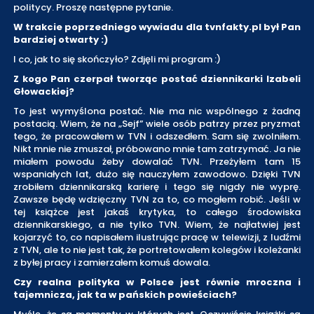
politycy. Proszę następne pytanie.
W trakcie poprzedniego wywiadu dla tvnfakty.pl był Pan
bardziej otwarty :)
I co, jak to się skończyło? Zdjęli mi program :)
Z kogo Pan czerpał tworząc postać dziennikarki Izabeli
Głowackiej?
To jest wymyślona postać. Nie ma nic wspólnego z żadną
postacią. Wiem, że na „Sejf” wiele osób patrzy przez pryzmat
tego, że pracowałem w TVN i odszedłem. Sam się zwolniłem.
Nikt mnie nie zmuszał, próbowano mnie tam zatrzymać. Ja nie
miałem powodu żeby dowalać TVN. Przeżyłem tam 15
wspaniałych lat, dużo się nauczyłem zawodowo. Dzięki TVN
zrobiłem dziennikarską karierę i tego się nigdy nie wyprę.
Zawsze będę wdzięczny TVN za to, co mogłem robić. Jeśli w
tej książce jest jakaś krytyka, to całego środowiska
dziennikarskiego, a nie tylko TVN. Wiem, że najłatwiej jest
kojarzyć to, co napisałem ilustrując pracę w telewizji, z ludźmi
z TVN, ale to nie jest tak, że portretowałem kolegów i koleżanki
z byłej pracy i zamierzałem komuś dowala.
Czy realna polityka w Polsce jest równie mroczna i
tajemnicza, jak ta w pańskich powieściach?