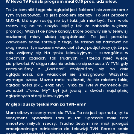
W Nova TV Pański program miał 0,16 proc. udziałów.
To, że tam nikt tego nie oglądał jest faktem i nie zamierzam z
tym dyskutować. To jest problem szerszy. To jest problem
MUX-8, którego zasięg nie był taki, jak miał być. Tam wiele
rzeczy się na to złożyło. Myślę też, że zabrakło większej
promocji. Wszystkie nowe kanały, które pojawiły się w telewizji
naziemnej miały słabą oglądalność. To jest porażka.
Zdawałem sobie sprawę z tego, że trzeba się nastawić na
długi marsz, tymczasem właściciel stacji podjął decyzję, że po
roku zwijamy się. Na rynku telewizyjnym – szczególnie w
obecnych czasach, tak trudnych – trzeba mieć więcej
cierpliwości. W ciągu roku nie odniesie się sukcesu. W TVN, gdy
zaczynaliśmy z „Faktami” czołgaliśmy się po dnie
oglądalności, ale właściciel nie zrezygnował. Wszystko
wymaga czasu. Można mnie rozliczać, że nie miałem takiej
oglądalności jak „Teraz My”. Tylko, że TVN w momencie jak
wchodził „Teraz My” był już jedną z dwóch najchętniej
oglądanych stacji telewizyjnych.
W głębi duszy tęskni Pan za TVN-em?
Mam olbrzymi sentyment do TVNu. To nie jest tęsknota, tylko
sentyment. Spędziłem tam 15 lat. Spotkało mnie tam
mnóstwo miłych rzeczy. Trudno żebym nie miał jakiegoś
emocjonalnego odniesienia do telewizji TVN. Bardzo sobie