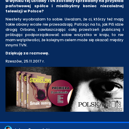
w wyniku tej ustawy TVN zostałby sprzedany na przykład
państwowej spółce i mielibyśmy koniec niezależnej
telewizji w Polsce?
Niestety wyobrażam to sobie. Uważam, że ci, którzy też mają
takie obawy wcale nie przesadzają. Patrząc na to, jak PiS idzie
drogą Orbana, zawłaszczając całą przestrzeń publiczną i
próbując podporządkować sobie wszystko w kraju, to nie
mam wątpliwości, że kolejnym celem może się okazać między
innymi TVN.
Dziękuję za rozmowę.
Rzeszów, 25.11.2017 r.