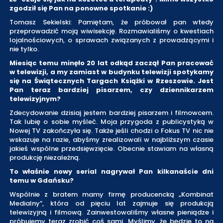
zgodził się Pan na ponowne spotkanie :)
Tomasz Sekielski: Pamiętam, że próbował pan wtedy
przeprowadzić moją wiwisekcję. Rozmawialiśmy o kwestiach
lojalnościowych, o sprawach związanych z prowadzącymi i
nie tylko.
Miesiąc temu minęło 20 lat odkąd zaczął Pan pracować
w telewizji, a my zamiast w budynku telewizji spotykamy
się na Świątecznych Targach Książki w Rzeszowie. Jest
Pan teraz bardziej pisarzem, czy dziennikarzem
telewizyjnym?
Zdecydowanie dzisiaj jestem bardziej pisarzem i filmowcem.
Tak lubię o sobie myśleć. Moja przygoda z publicystyką w
Nowej TV zakończyła się. Także jeśli chodzi o Fokus TV nic nie
wskazuje na razie, abyśmy zrealizowali w najbliższym czasie
jakieś wspólne przedsięwzięcie. Obecnie stawiam na własną
produkcję niezależną.
To właśnie nowy serial nagrywał Pan kilkanaście dni
temu w Gdańsku?
Wspólnie z bratem mamy firmę producencką „Kombinat
Medialny”, która od pięciu lat zajmuje się produkcją
telewizyjną i filmową. Zainwestowaliśmy własne pieniądze i
próbujemy teraz zrobić coś sami. Myślimy, że będzie to na