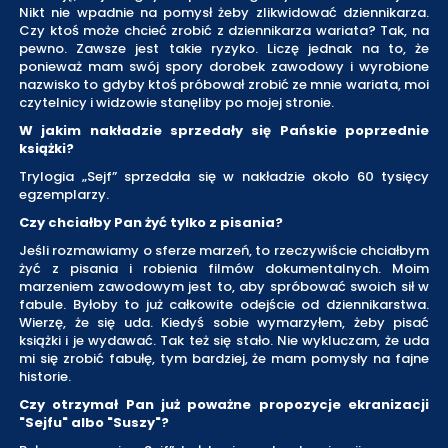
Nikt nie wpadnie na pomysł żeby zlikwidować dziennikarza.
Czy ktoś może chcieć zrobić z dziennikarza wariata? Tak, na
pewno. Zawsze jest takie ryzyko. Liczę jednak na to, że
ponieważ mam swój spory dorobek zawodowy i wyrobione
nazwisko to gdyby ktoś próbował zrobić ze mnie wariata, moi
czytelnicy i widzowie stanęliby po mojej stronie.
W jakim nakładzie sprzedały się Pańskie poprzednie
książki?
Trylogia „Sejf” sprzedała się w nakładzie około 60 tysięcy
egzemplarzy.
Czy chciałby Pan żyć tylko z pisania?
Jeśli rozmawiamy o sferze marzeń, to rzeczywiście chciałbym
żyć z pisania i robienia filmów dokumentalnych. Moim
marzeniem zawodowym jest to, aby spróbować swoich sił w
fabule. Byłoby to już całkowite odejście od dziennikarstwa.
Wierzę, że się uda. Kiedyś sobie wymarzyłem, żeby pisać
książki i je wydawać. Tak też się stało. Nie wykluczam, że uda
mi się zrobić fabułę, tym bardziej, że mam pomysły na fajne
historie.
Czy otrzymał Pan już poważne propozycje ekranizacji
"Sejfu" albo "Suszy"?