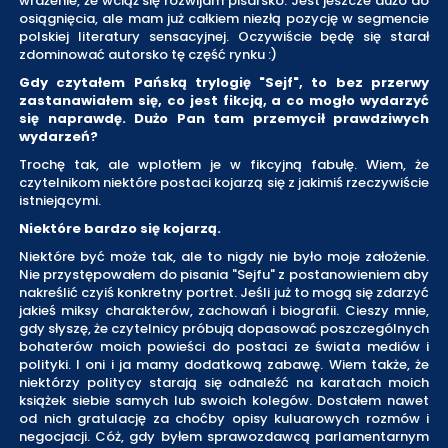
wrażenie, że wciąż się rozwijam pisarsko. Jest jeszcze dużo do
osiągnięcia, ale mam już całkiem niezłą pozycję w segmencie
polskiej literatury sensacyjnej. Oczywiście będę się starał
zdominować autorsko tę część rynku :)
Gdy czytałem Pańską trylogię "Sejf", to bez przerwy
zastanawiałem się, co jest fikcją, a co mogło wydarzyć
się naprawdę. Dużo Pan tam przemycił prawdziwych
wydarzeń?
Trochę tak, ale wplotłem je w fikcyjną fabułę. Wiem, że
czytelnikom niektóre postaci kojarzą się z jakimiś rzeczywiście
istniejącymi.
Niektóre bardzo się kojarzą.
Niektóre być może tak, ale to nigdy nie było moje założenie.
Nie przystępowałem do pisania "Sejfu" z postanowieniem aby
nakreślić czyiś konkretny portret. Jeśli już to mogą się zdarzyć
jakieś miksy charakterów, zachowań i biografii. Cieszy mnie,
gdy słyszę, że czytelnicy próbują dopasować poszczególnych
bohaterów moich powieści do postaci ze świata mediów i
polityki. I oni i ja mamy dodatkową zabawę. Wiem także, że
niektórzy politycy starają się odnaleźć na karatach moich
książek siebie samych lub swoich kolegów. Dostałem nawet
od nich gratulację za choćby opisy kuluarowych rozmów i
negocjacji. Cóż, gdy byłem sprawozdawcą parlamentarnym