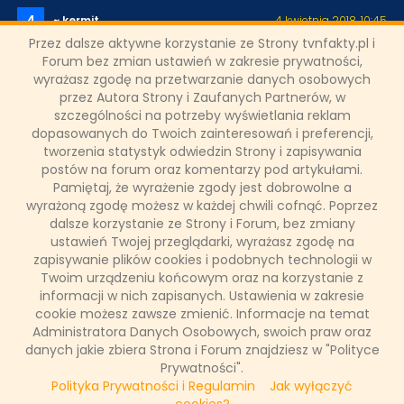
4
~ kermit
4 kwietnia 2018, 10:45
Przez dalsze aktywne korzystanie ze Strony tvnfakty.pl i
nie wiem czy śledzicie, ale w serwisie patronackim ma już całkiem
Forum bez zmian ustawień w zakresie prywatności,
pokazną kwotę i to MIESIĘCZNIE. pewnie lada chwila ten film o pedofilli
wyrażasz zgodę na przetwarzanie danych osobowych
w kościele już będzie. pytanie kto i gdzie go pokaze? może tvn?
przez Autora Strony i Zaufanych Partnerów, w
szczególności na potrzeby wyświetlania reklam
3
~ Tom
8 marca 2018, 11:05
dopasowanych do Twoich zainteresowań i preferencji,
tworzenia statystyk odwiedzin Strony i zapisywania
Super gość, dopiero teraz odnalazłem ten wywiad. Trochę szkoda, że
postów na forum oraz komentarzy pod artykułami.
siedzi w niszowych stacjach, ale przynajmniej pisze świetne książki :)
Myślę że w wywiadzie mimo wszystko powiedział mniej niż wie
Pamiętaj, że wyrażenie zgody jest dobrowolne a
naprawdę.
wyrażoną zgodę możesz w każdej chwili cofnąć. Poprzez
dalsze korzystanie ze Strony i Forum, bez zmiany
ustawień Twojej przeglądarki, wyrażasz zgodę na
2
~ Osti
9 stycznia 2018, 11:49
zapisywanie plików cookies i podobnych technologii w
W kontekście tego co się teraz dzieje, dobrze zrobił, ze się wyniósł na
Twoim urządzeniu końcowym oraz na korzystanie z
Podlasie. Ma święty spokój, żyje z pisania i nie martwi się czy zamkną
informacji w nich zapisanych. Ustawienia w zakresie
TVN.........
cookie możesz zawsze zmienić. Informacje na temat
Administratora Danych Osobowych, swoich praw oraz
1
danych jakie zbiera Strona i Forum znajdziesz w "Polityce
~ marcin
19 grudnia 2017, 21:41
Prywatności".
Ciekawy wywiad. Marnuje się w Fokus TV. Wymyślona historia
Polityka Prywatności i Regulamin
Jak wyłączyć
prowadzącego dziennik molestującego dziennikarki... Hmm... ;)