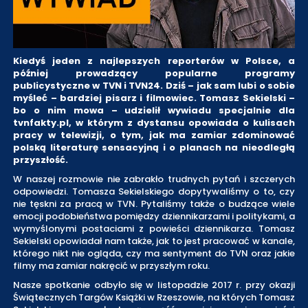
Kiedyś jeden z najlepszych reporterów w Polsce, a
później prowadzący popularne programy
publicystyczne w TVN i TVN24. Dziś – jak sam lubi o sobie
myśleć – bardziej pisarz i filmowiec. Tomasz Sekielski –
bo o nim mowa – udzielił wywiadu specjalnie dla
tvnfakty.pl, w którym z dystansu opowiada o kulisach
pracy w telewizji, o tym, jak ma zamiar zdominować
polską literaturę sensacyjną i o planach na nieodległą
przyszłość.
W naszej rozmowie nie zabrakło trudnych pytań i szczerych
odpowiedzi. Tomasza Sekielskiego dopytywaliśmy o to, czy
nie tęskni za pracą w TVN. Pytaliśmy także o budzące wiele
emocji podobieństwa pomiędzy dziennikarzami i politykami, a
wymyślonymi postaciami z powieści dziennikarza. Tomasz
Sekielski opowiadał nam także, jak to jest pracować w kanale,
którego nikt nie ogląda, czy ma sentyment do TVN oraz jakie
filmy ma zamiar nakręcić w przyszłym roku.
Nasze spotkanie odbyło się w listopadzie 2017 r. przy okazji
Świątecznych Targów Książki w Rzeszowie, na których Tomasz