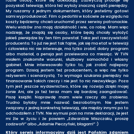
różne osoby, które się dokładają. Zazwyczaj próbuje się
pozyskać telewizję, która też wyłoży znaczną część pieniędzy.
My ruszamy z jednym dokumentem, który jesteśmy gotowi
sami wyprodukować. Film o pedofilii w kościele ze względu na
koszty będziemy chcieli uruchomić przez serwisy patronackie.
Wielu widzów zna moją działalność i wie, co robię. Mam więc
nadzieję, że znajdą się osoby, które będą chciały wyłożyć
jakieś pieniądze by ten film powstał. Taka jest rzeczywistość
producenta. To już nie jest tak fajnie, jak się ma etat w telewizji
i człowieka nic nie interesuje, ma tylko zrobić dobry program
albo materiał, a pensja jest przelewana co miesiąc. W TVN
miałem znakomite warunki, służbowy samochód i własny
gabinet. Mnie interesowało tylko to, jak zrobić najlepszy
program. Dzisiaj jestem też producentem, a więc nie tylko
reżyserem i scenarzystą. To wymaga szukania pieniędzy na
finansowanie takich rzeczy i nie jest to nic niezwykłego. Poza
tym jest jeszcze wydawnictwo, które się rozwija dzięki mojej
żonie Ani, ale ja też teraz mam się bardziej zaangażować.
Piszę książki. Naprawdę mam wiele rzeczy do zrobienia.
Trudno byłoby mnie nazwać bezrobotnym. Nie jestem
związany z jedną konkretną telewizją, ale między innymi po to
odchodziłem z TVN. Nie wymusi pan na mnie deklaracji, że jest
mi źle w życiu i że powiem „Edwardzie Miszczaku, proszę
zadzwoń!” albo „Adamie Pieczyński, błagam!” :)
Który serwis informacyjny dziś jest Pańskim zdaniem