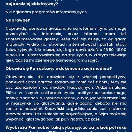
najbardziej obiektywny?
Nie oglądam programów informacyjnych.
Naprawdę?
Naprawdę, ponieważ uważam, że są wtórne z tym, co mogę
przeczytać w internecie, przez internet mam też
zaprenumerowane gazety. Jeśli coś się dzieje, to oglądam
materiały wideo na stronach internetowych portali stacji
telewizyjnych. Nie muszę się tego dowiedzieć o 18:50, 19:00
albo 19:30. Przestawiłem się na styl życia, w którym telewizja
nie urządza mi dziennego harmonogramu zajęć.
Obawia się Pan ustawy o dekoncentracji mediów?
Obawiam się. Nie obawiam się z własnej perspektywy,
ponieważ coraz bardziej staram się robić coś z boku, żeby nie
być uzależnionym od mediów tradycyjnych. Widzę działania
PiS-u w innych sektorach życia polityczno-społecznego,
mówię o sądach, o Trybunale Stanu, o tym, jak Sejm zmienił się
w maszynkę do głosowania, gdzie żadna debata nie ma
sensu, a naczelnik Kaczyński uzgadnia sobie coś z panem
prezydentem. Te ustalenia są najważniejsze, a Sejm może się
wypchać i głosować tak, jak pan Piotrowicz każe.
Wyobraża Pan sobie taką sytuację, że za jakieś pół roku