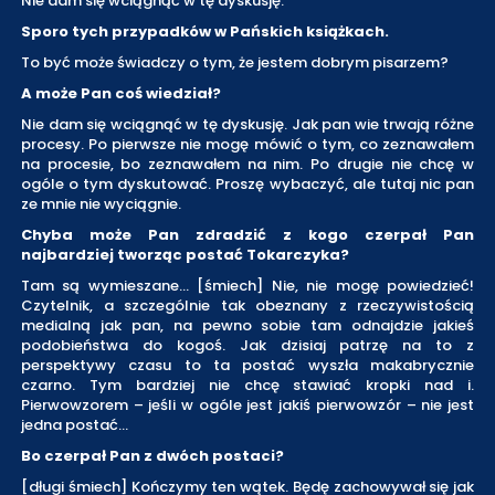
Nie dam się wciągnąć w tę dyskusję.
Sporo tych przypadków w Pańskich książkach.
To być może świadczy o tym, że jestem dobrym pisarzem?
A może Pan coś wiedział?
Nie dam się wciągnąć w tę dyskusję. Jak pan wie trwają różne
procesy. Po pierwsze nie mogę mówić o tym, co zeznawałem
na procesie, bo zeznawałem na nim. Po drugie nie chcę w
ogóle o tym dyskutować. Proszę wybaczyć, ale tutaj nic pan
ze mnie nie wyciągnie.
Chyba może Pan zdradzić z kogo czerpał Pan
najbardziej tworząc postać Tokarczyka?
Tam są wymieszane... [śmiech] Nie, nie mogę powiedzieć!
Czytelnik, a szczególnie tak obeznany z rzeczywistością
medialną jak pan, na pewno sobie tam odnajdzie jakieś
podobieństwa do kogoś. Jak dzisiaj patrzę na to z
perspektywy czasu to ta postać wyszła makabrycznie
czarno. Tym bardziej nie chcę stawiać kropki nad i.
Pierwowzorem – jeśli w ogóle jest jakiś pierwowzór – nie jest
jedna postać...
Bo czerpał Pan z dwóch postaci?
[długi śmiech] Kończymy ten wątek. Będę zachowywał się jak