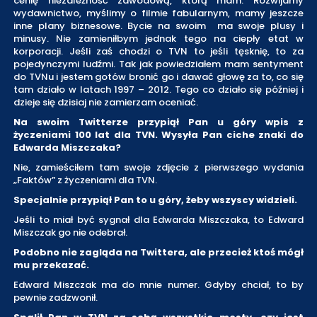
cenię niezależność zawodową, którą mam. Rozwijamy
wydawnictwo, myślimy o filmie fabularnym, mamy jeszcze
inne plany biznesowe. Bycie na swoim ma swoje plusy i
minusy. Nie zamieniłbym jednak tego na ciepły etat w
korporacji. Jeśli zaś chodzi o TVN to jeśli tęsknię, to za
pojedynczymi ludźmi. Tak jak powiedziałem mam sentyment
do TVNu i jestem gotów bronić go i dawać głowę za to, co się
tam działo w latach 1997 – 2012. Tego co działo się później i
dzieje się dzisiaj nie zamierzam oceniać.
Na swoim Twitterze przypiął Pan u góry wpis z
życzeniami 100 lat dla TVN. Wysyła Pan ciche znaki do
Edwarda Miszczaka?
Nie, zamieściłem tam swoje zdjęcie z pierwszego wydania
„Faktów” z życzeniami dla TVN.
Specjalnie przypiął Pan to u góry, żeby wszyscy widzieli.
Jeśli to miał być sygnał dla Edwarda Miszczaka, to Edward
Miszczak go nie odebrał.
Podobno nie zagląda na Twittera, ale przecież ktoś mógł
mu przekazać.
Edward Miszczak ma do mnie numer. Gdyby chciał, to by
pewnie zadzwonił.