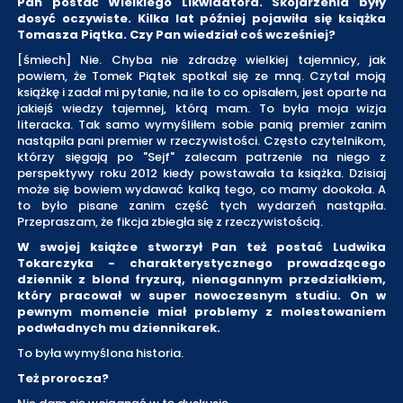
Pan postać Wielkiego Likwidatora. Skojarzenia były
dosyć oczywiste. Kilka lat później pojawiła się książka
Tomasza Piątka. Czy Pan wiedział coś wcześniej?
[śmiech] Nie. Chyba nie zdradzę wielkiej tajemnicy, jak
powiem, że Tomek Piątek spotkał się ze mną. Czytał moją
książkę i zadał mi pytanie, na ile to co opisałem, jest oparte na
jakiejś wiedzy tajemnej, którą mam. To była moja wizja
literacka. Tak samo wymyśliłem sobie panią premier zanim
nastąpiła pani premier w rzeczywistości. Często czytelnikom,
którzy sięgają po "Sejf" zalecam patrzenie na niego z
perspektywy roku 2012 kiedy powstawała ta książka. Dzisiaj
może się bowiem wydawać kalką tego, co mamy dookoła. A
to było pisane zanim część tych wydarzeń nastąpiła.
Przepraszam, że fikcja zbiegła się z rzeczywistością.
W swojej książce stworzył Pan też postać Ludwika
Tokarczyka - charakterystycznego prowadzącego
dziennik z blond fryzurą, nienagannym przedziałkiem,
który pracował w super nowoczesnym studiu. On w
pewnym momencie miał problemy z molestowaniem
podwładnych mu dziennikarek.
To była wymyślona historia.
Też prorocza?