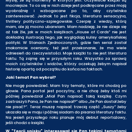
Myślę, że są momenty w których jest. Oczywiście książki są
mocniejsze. To co się w nich dzieje jest podkręcane przez moją
wyobraźnię i wzbogacane po to, aby czytelnika
zainteresować. Jednak to jest fikcja, literatura sensacyjna,
thrillery polityczno-szpiegowskie. Czerpię z wiedzy, którą
mam, ale ją mocno ubarwiam. Mam nadzieję, że nie dzieje się
aż tak źle, jak w moich książkach. „House of Cards” nie jest
dokładną ilustracją tego, jak wyglądają kulisy amerykańskiej
polityki. W Stanach Zjednoczonych, gdzie ten serial został
znakomicie oceniony, też jest przekonanie, że ma wiele
odniesień do rzeczywistości. Moje książki to nie jest literatura
faktu. Tą zajmę się w przyszłym roku. Wszystko za sprawą
moich czytelników i widzów, którzy oczekują żebym napisał
historię opartą od początku do końca na faktach.
Jaki temat Pan wybrał?
Nie mogę powiedzieć. Mam trzy tematy, które mi chodzą po
głowie. Pana portal jest poczytny, a nie chcę żeby ktoś mi
później powiedział „Miał Pan napisać taką książkę. Czym
zastraszyli Pana, że Pan nie napisał?” albo „Ile Pan dostał żeby
nie pisać?”. Teraz muszę napisać trzecią część „Suszy” żeby
ukazała się w maju i później siadam do pisania literatury faktu.
Na jesień przyszłego roku planuje mój debiut reportażowy,
jeśli chodzi o książki.
W "Teorii spisku" interesował się Pan takimi tematami