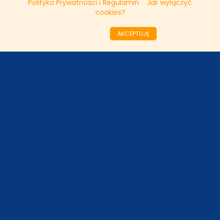
Polityka Prywatności i Regulamin
Jak wyłączyć
cookies?
FAKTY TVN
AKCEPTUJĘ
WAŻNE RELACJE
Copyright © 2011 - 2026 by
www.tvnfakty.pl
| Wszystkie prawa
zastrzeżone.
Strona główna
Nasze wywiady
O serwisie
Redakcja
DESIGNED BY:
KRYSTIANBIEDA.PL
DEVELOPED BY:
TOMASZLOSKA.PL
Regulamin
Prywatność
Kontakt