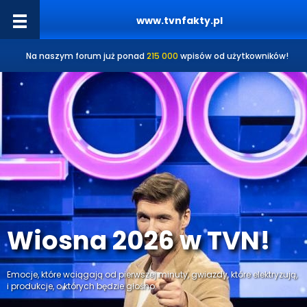
www.tvnfakty.pl
Na naszym forum już ponad
215 000
wpisów od użytkowników!
Wiosna 2026 w TVN!
Emocje, które wciągają od pierwszej minuty, gwiazdy, które elektryzują,
i produkcje, o których będzie głośno.