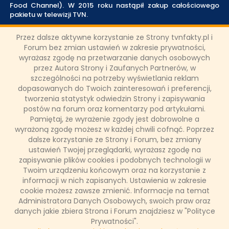
Food Channel). W 2015 roku nastąpił zakup całościowego
pakietu w telewizji TVN.
Przez dalsze aktywne korzystanie ze Strony tvnfakty.pl i
Forum bez zmian ustawień w zakresie prywatności,
Mateusz Bugajski
wyrażasz zgodę na przetwarzanie danych osobowych
5 marca 2017, 17:10
przez Autora Strony i Zaufanych Partnerów, w
szczególności na potrzeby wyświetlania reklam
UDOSTĘPNIJ POST
dopasowanych do Twoich zainteresowań i preferencji,
tworzenia statystyk odwiedzin Strony i zapisywania
postów na forum oraz komentarzy pod artykułami.
Pamiętaj, że wyrażenie zgody jest dobrowolne a
ODZIAŁY LOKALNE
wyrażoną zgodę możesz w każdej chwili cofnąć. Poprzez
dalsze korzystanie ze Strony i Forum, bez zmiany
ustawień Twojej przeglądarki, wyrażasz zgodę na
PARTNERZY
zapisywanie plików cookies i podobnych technologii w
Twoim urządzeniu końcowym oraz na korzystanie z
informacji w nich zapisanych. Ustawienia w zakresie
SONDA
cookie możesz zawsze zmienić. Informacje na temat
Administratora Danych Osobowych, swoich praw oraz
danych jakie zbiera Strona i Forum znajdziesz w "Polityce
NASZE WYWIADY
Prywatności".