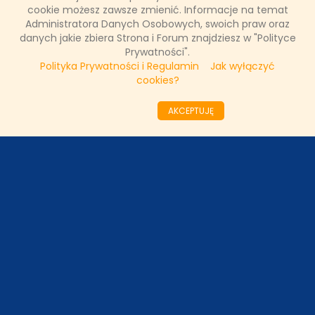
cookie możesz zawsze zmienić. Informacje na temat
FAKTY TVN
Administratora Danych Osobowych, swoich praw oraz
danych jakie zbiera Strona i Forum znajdziesz w "Polityce
Prywatności".
Polityka Prywatności i Regulamin
Jak wyłączyć
WAŻNE RELACJE
cookies?
AKCEPTUJĘ
Copyright © 2011 - 2026 by
www.tvnfakty.pl
| Wszystkie prawa
zastrzeżone.
Strona główna
Nasze wywiady
O serwisie
Redakcja
DESIGNED BY:
KRYSTIANBIEDA.PL
DEVELOPED BY:
TOMASZLOSKA.PL
Regulamin
Prywatność
Kontakt