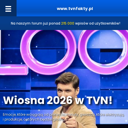
www.tvnfakty.pl
Na naszym forum już ponad
215 000
wpisów od użytkowników!
Wiosna 2026 w TVN!
Emocje, które wciągają od pierwszej minuty, gwiazdy, które elektryzują,
i produkcje, o których będzie głośno.