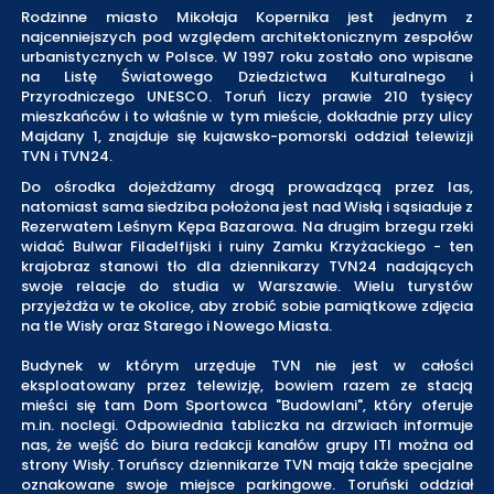
Rodzinne miasto Mikołaja Kopernika jest jednym z
najcenniejszych pod względem architektonicznym zespołów
urbanistycznych w Polsce. W 1997 roku zostało ono wpisane
na Listę Światowego Dziedzictwa Kulturalnego i
Przyrodniczego UNESCO. Toruń liczy prawie 210 tysięcy
mieszkańców i to właśnie w tym mieście, dokładnie przy ulicy
Majdany 1, znajduje się kujawsko-pomorski oddział telewizji
TVN i TVN24.
Do ośrodka dojeżdżamy drogą prowadzącą przez las,
natomiast sama siedziba położona jest nad Wisłą i sąsiaduje z
Rezerwatem Leśnym Kępa Bazarowa. Na drugim brzegu rzeki
widać Bulwar Filadelfijski i ruiny Zamku Krzyżackiego - ten
krajobraz stanowi tło dla dziennikarzy TVN24 nadających
swoje relacje do studia w Warszawie. Wielu turystów
przyjeżdża w te okolice, aby zrobić sobie pamiątkowe zdjęcia
na tle Wisły oraz Starego i Nowego Miasta.
Budynek w którym urzęduje TVN nie jest w całości
eksploatowany przez telewizję, bowiem razem ze stacją
mieści się tam Dom Sportowca "Budowlani", który oferuje
m.in. noclegi. Odpowiednia tabliczka na drzwiach informuje
nas, że wejść do biura redakcji kanałów grupy ITI można od
strony Wisły. Toruńscy dziennikarze TVN mają także specjalne
oznakowane swoje miejsce parkingowe. Toruński oddział