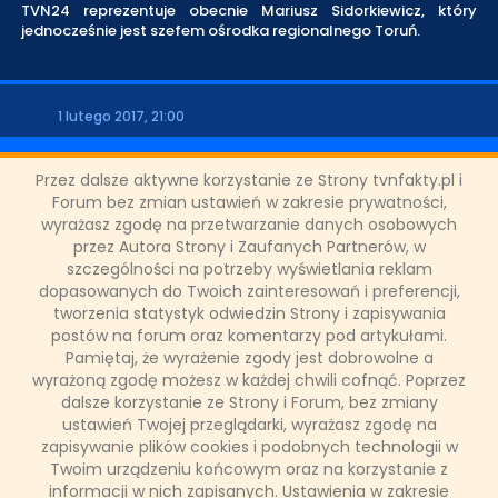
TVN24 reprezentuje obecnie Mariusz Sidorkiewicz, który
jednocześnie jest szefem ośrodka regionalnego Toruń.
1 lutego 2017, 21:00
UDOSTĘPNIJ POST
Przez dalsze aktywne korzystanie ze Strony tvnfakty.pl i
Forum bez zmian ustawień w zakresie prywatności,
wyrażasz zgodę na przetwarzanie danych osobowych
ODZIAŁY LOKALNE
przez Autora Strony i Zaufanych Partnerów, w
szczególności na potrzeby wyświetlania reklam
dopasowanych do Twoich zainteresowań i preferencji,
PARTNERZY
tworzenia statystyk odwiedzin Strony i zapisywania
postów na forum oraz komentarzy pod artykułami.
Pamiętaj, że wyrażenie zgody jest dobrowolne a
SONDA
wyrażoną zgodę możesz w każdej chwili cofnąć. Poprzez
dalsze korzystanie ze Strony i Forum, bez zmiany
ustawień Twojej przeglądarki, wyrażasz zgodę na
zapisywanie plików cookies i podobnych technologii w
NASZE WYWIADY
Twoim urządzeniu końcowym oraz na korzystanie z
informacji w nich zapisanych. Ustawienia w zakresie