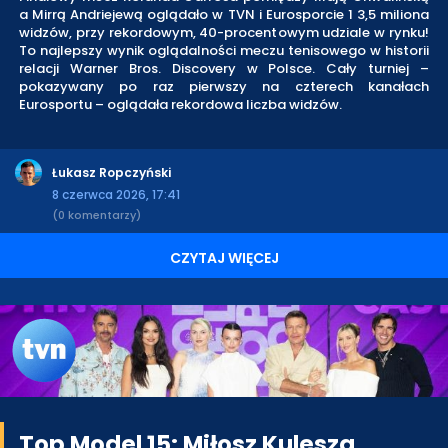
a Mirrą Andriejewą oglądało w TVN i Eurosporcie 1 3,5 miliona
widzów, przy rekordowym, 40-procentowym udziale w rynku!
To najlepszy wynik oglądalności meczu tenisowego w historii
relacji Warner Bros. Discovery w Polsce. Cały turniej –
pokazywany po raz pierwszy na czterech kanałach
Eurosportu – oglądała rekordowa liczba widzów.
Łukasz Ropczyński
8 czerwca 2026, 17:41
(0 komentarzy)
CZYTAJ WIĘCEJ
Top Model 15: Miłosz Kulesza