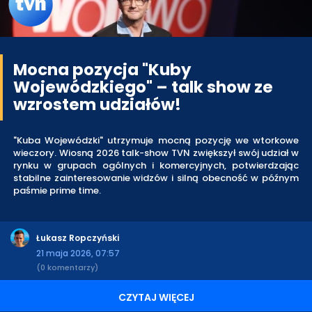
Mocna pozycja "Kuby
Wojewódzkiego" – talk show ze
wzrostem udziałów!
"Kuba Wojewódzki" utrzymuje mocną pozycję we wtorkowe
wieczory. Wiosną 2026 talk-show TVN zwiększył swój udział w
rynku w grupach ogólnych i komercyjnych, potwierdzając
stabilne zainteresowanie widzów i silną obecność w późnym
paśmie prime time.
Łukasz Ropczyński
21 maja 2026, 07:57
(0 komentarzy)
CZYTAJ WIĘCEJ