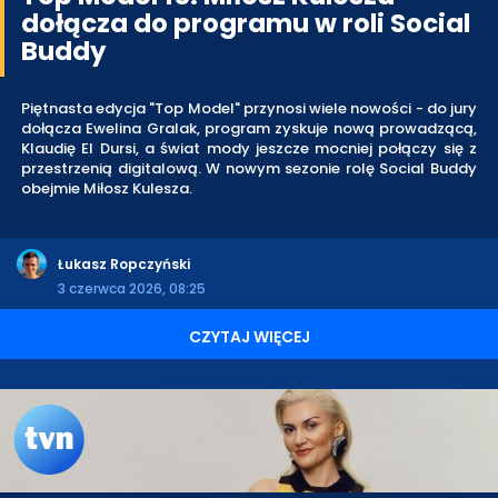
dołącza do programu w roli Social
Buddy
Piętnasta edycja "Top Model" przynosi wiele nowości - do jury
dołącza Ewelina Gralak, program zyskuje nową prowadzącą,
Klaudię El Dursi, a świat mody jeszcze mocniej połączy się z
przestrzenią digitalową. W nowym sezonie rolę Social Buddy
obejmie Miłosz Kulesza.
Łukasz Ropczyński
3 czerwca 2026, 08:25
CZYTAJ WIĘCEJ