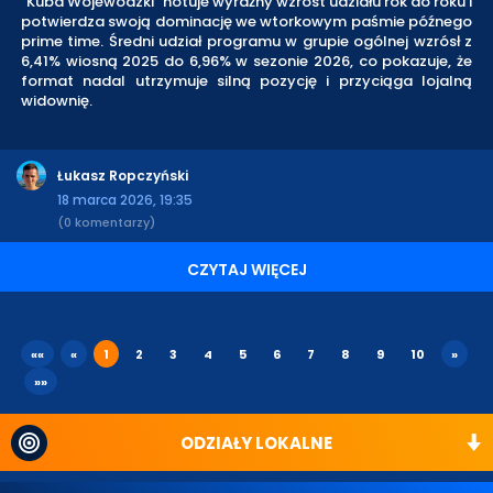
"Kuba Wojewódzki" notuje wyraźny wzrost udziału rok do roku i
potwierdza swoją dominację we wtorkowym paśmie późnego
prime time. Średni udział programu w grupie ogólnej wzrósł z
6,41% wiosną 2025 do 6,96% w sezonie 2026, co pokazuje, że
format nadal utrzymuje silną pozycję i przyciąga lojalną
widownię.
Łukasz Ropczyński
18 marca 2026, 19:35
(0 komentarzy)
CZYTAJ WIĘCEJ
««
«
1
2
3
4
5
6
7
8
9
10
»
»»
ODZIAŁY LOKALNE