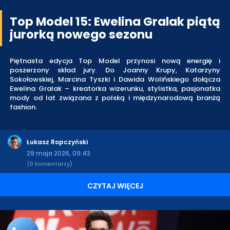
Top Model 15: Ewelina Gralak piątą
jurorką nowego sezonu
Piętnasta edycja Top Model przynosi nową energię i
poszerzony skład jury. Do Joanny Krupy, Katarzyny
Sokołowskiej, Marcina Tyszki i Dawida Wolińskiego dołącza
Ewelina Gralak – kreatorka wizerunku, stylistka, pasjonatka
mody od lat związana z polską i międzynarodową branżą
fashion.
Łukasz Ropczyński
29 maja 2026, 09:43
(0 komentarzy)
CZYTAJ WIĘCEJ