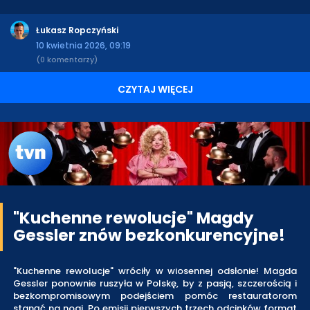
Łukasz Ropczyński
10 kwietnia 2026, 09:19
(0 komentarzy)
CZYTAJ WIĘCEJ
"Kuchenne rewolucje" Magdy
Gessler znów bezkonkurencyjne!
"Kuchenne rewolucje" wróciły w wiosennej odsłonie! Magda
Gessler ponownie ruszyła w Polskę, by z pasją, szczerością i
bezkompromisowym podejściem pomóc restauratorom
stanąć na nogi. Po emisji pierwszych trzech odcinków format