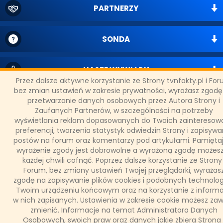
PARTNERZY
SONDA
NASZE WYWIADY
Przez dalsze aktywne korzystanie ze Strony tvnfakty.pl i Fo
bez zmian ustawień w zakresie prywatności, wyrażasz zgodę
przetwarzanie danych osobowych przez Autora Strony i
FAKTY TVN
Zaufanych Partnerów, w szczególności na potrzeby
wyświetlania reklam dopasowanych do Twoich zainteresowa
preferencji, tworzenia statystyk odwiedzin Strony i zapisywa
WAŻNE RELACJE
postów na forum oraz komentarzy pod artykułami. Pamiętaj
wyrażenie zgody jest dobrowolne a wyrażoną zgodę możes
każdej chwili cofnąć. Poprzez dalsze korzystanie ze Strony 
Forum, bez zmiany ustawień Twojej przeglądarki, wyrażas
zgodę na zapisywanie plików cookies i podobnych technolog
Copyright © 2011 - 2026 by
www.tvnfakty.pl
| Wszystkie prawa
Twoim urządzeniu końcowym oraz na korzystanie z informa
zastrzeżone.
w nich zapisanych. Ustawienia w zakresie cookie możesz za
zmienić. Informacje na temat Administratora Danych
Osobowych, swoich praw oraz danych jakie zbiera Strona 