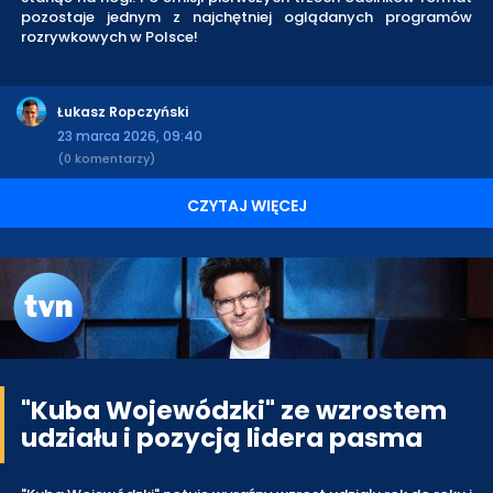
pozostaje jednym z najchętniej oglądanych programów
rozrywkowych w Polsce!
Łukasz Ropczyński
23 marca 2026, 09:40
(0 komentarzy)
CZYTAJ WIĘCEJ
"Kuba Wojewódzki" ze wzrostem
udziału i pozycją lidera pasma