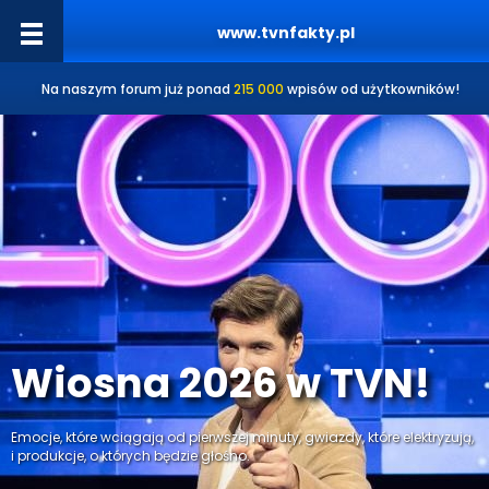
www.tvnfakty.pl
Na naszym forum już ponad
215 000
wpisów od użytkowników!
Wiosna 2026 w TVN!
Emocje, które wciągają od pierwszej minuty, gwiazdy, które elektryzują,
i produkcje, o których będzie głośno.