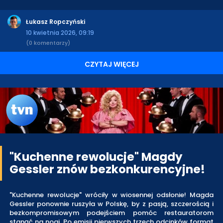
Łukasz Ropczyński
10 kwietnia 2026, 09:19
(0 komentarzy)
CZYTAJ WIĘCEJ
"Kuchenne rewolucje" Magdy
Gessler znów bezkonkurencyjne!
"Kuchenne rewolucje" wróciły w wiosennej odsłonie! Magda
Gessler ponownie ruszyła w Polskę, by z pasją, szczerością i
bezkompromisowym podejściem pomóc restauratorom
stanąć na nogi. Po emisji pierwszych trzech odcinków format