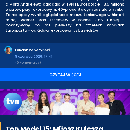
a Mirrą Andriejewą oglądało w TVN i Eurosporcie 1 3,5 miliona
widzów, przy rekordowym, 40-procentowym udziale w rynku!
To najlepszy wynik oglądalności meczu tenisowego w historii
relacji Warner Bros. Discovery w Polsce. Cały turniej –
pokazywany po raz pierwszy na czterech kanałach
Eurosportu – oglądała rekordowa liczba widzów.
Łukasz Ropczyński
8 czerwca 2026, 17:41
(0 komentarzy)
CZYTAJ WIĘCEJ
Top Model 15: Miłosz Kulesza