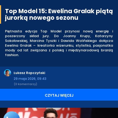
Top Model 15: Ewelina Gralak piątą
jurorką nowego sezonu
Piętnasta edycja Top Model przynosi nową energię i
poszerzony skład jury. Do Joanny Krupy, Katarzyny
Sokołowskiej, Marcina Tyszki i Dawida Wolińskiego dołącza
Ewelina Gralak – kreatorka wizerunku, stylistka, pasjonatka
mody od lat związana z polską i międzynarodową branżą
fashion.
Łukasz Ropczyński
29 maja 2026, 09:43
(0 komentarzy)
CZYTAJ WIĘCEJ