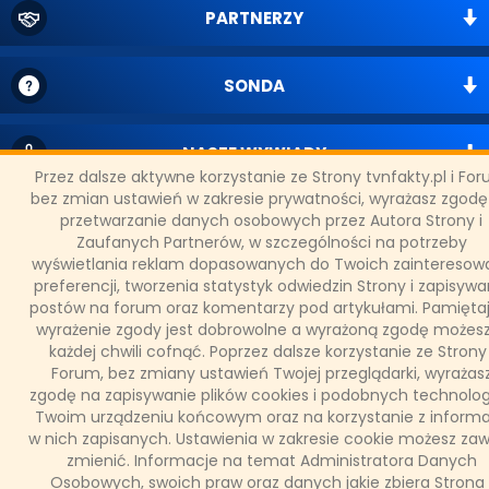
PARTNERZY
SONDA
NASZE WYWIADY
Przez dalsze aktywne korzystanie ze Strony tvnfakty.pl i Fo
bez zmian ustawień w zakresie prywatności, wyrażasz zgodę
przetwarzanie danych osobowych przez Autora Strony i
FAKTY TVN
Zaufanych Partnerów, w szczególności na potrzeby
wyświetlania reklam dopasowanych do Twoich zainteresowa
preferencji, tworzenia statystyk odwiedzin Strony i zapisywa
WAŻNE RELACJE
postów na forum oraz komentarzy pod artykułami. Pamiętaj
wyrażenie zgody jest dobrowolne a wyrażoną zgodę możes
każdej chwili cofnąć. Poprzez dalsze korzystanie ze Strony 
Forum, bez zmiany ustawień Twojej przeglądarki, wyrażas
zgodę na zapisywanie plików cookies i podobnych technolog
Copyright © 2011 - 2026 by
www.tvnfakty.pl
| Wszystkie prawa
Twoim urządzeniu końcowym oraz na korzystanie z informa
zastrzeżone.
w nich zapisanych. Ustawienia w zakresie cookie możesz za
zmienić. Informacje na temat Administratora Danych
Osobowych, swoich praw oraz danych jakie zbiera Strona 