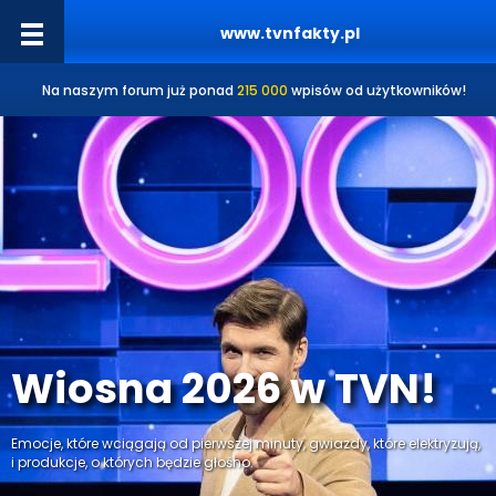
www.tvnfakty.pl
Na naszym forum już ponad
215 000
wpisów od użytkowników!
Wiosna 2026 w TVN!
Emocje, które wciągają od pierwszej minuty, gwiazdy, które elektryzują,
i produkcje, o których będzie głośno.