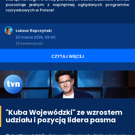
pozostaje jednym z najchętniej oglądanych programów
rozrywkowych w Polsce!
Łukasz Ropczyński
23 marca 2026, 09:40
(0 komentarzy)
CZYTAJ WIĘCEJ
"Kuba Wojewódzki" ze wzrostem
udziału i pozycją lidera pasma