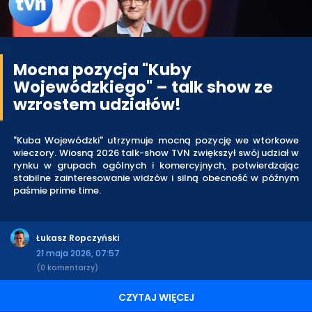
Mocna pozycja "Kuby
Wojewódzkiego" – talk show ze
wzrostem udziałów!
"Kuba Wojewódzki" utrzymuje mocną pozycję we wtorkowe
wieczory. Wiosną 2026 talk-show TVN zwiększył swój udział w
rynku w grupach ogólnych i komercyjnych, potwierdzając
stabilne zainteresowanie widzów i silną obecność w późnym
paśmie prime time.
Łukasz Ropczyński
21 maja 2026, 07:57
(0 komentarzy)
CZYTAJ WIĘCEJ