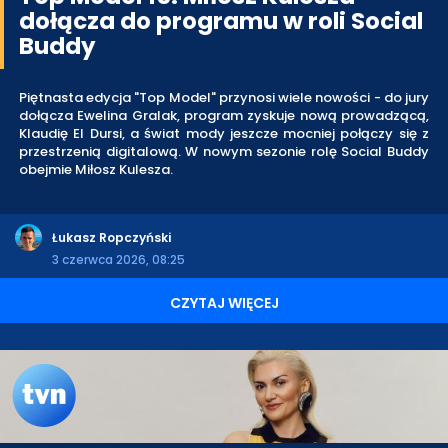
dołącza do programu w roli Social
Buddy
Piętnasta edycja "Top Model" przynosi wiele nowości - do jury
dołącza Ewelina Gralak, program zyskuje nową prowadzącą,
Klaudię El Dursi, a świat mody jeszcze mocniej połączy się z
przestrzenią digitalową. W nowym sezonie rolę Social Buddy
obejmie Miłosz Kulesza.
Łukasz Ropczyński
3 czerwca 2026, 08:25
CZYTAJ WIĘCEJ