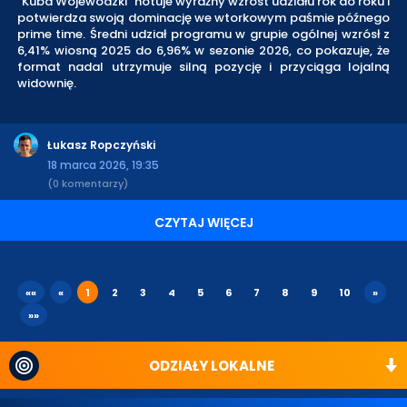
"Kuba Wojewódzki" notuje wyraźny wzrost udziału rok do roku i
potwierdza swoją dominację we wtorkowym paśmie późnego
prime time. Średni udział programu w grupie ogólnej wzrósł z
6,41% wiosną 2025 do 6,96% w sezonie 2026, co pokazuje, że
format nadal utrzymuje silną pozycję i przyciąga lojalną
widownię.
Łukasz Ropczyński
18 marca 2026, 19:35
(0 komentarzy)
CZYTAJ WIĘCEJ
««
«
1
2
3
4
5
6
7
8
9
10
»
»»
ODZIAŁY LOKALNE