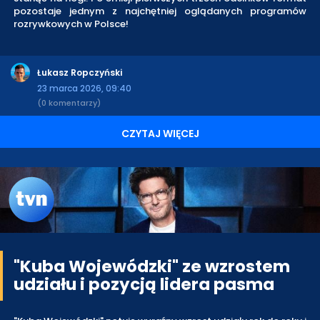
pozostaje jednym z najchętniej oglądanych programów
rozrywkowych w Polsce!
Łukasz Ropczyński
23 marca 2026, 09:40
(0 komentarzy)
CZYTAJ WIĘCEJ
"Kuba Wojewódzki" ze wzrostem
udziału i pozycją lidera pasma