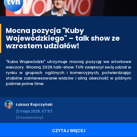
Mocna pozycja "Kuby
Wojewódzkiego" – talk show ze
wzrostem udziałów!
"Kuba Wojewódzki" utrzymuje mocną pozycję we wtorkowe
wieczory. Wiosną 2026 talk-show TVN zwiększył swój udział w
rynku w grupach ogólnych i komercyjnych, potwierdzając
stabilne zainteresowanie widzów i silną obecność w późnym
paśmie prime time.
Łukasz Ropczyński
21 maja 2026, 07:57
(0 komentarzy)
CZYTAJ WIĘCEJ