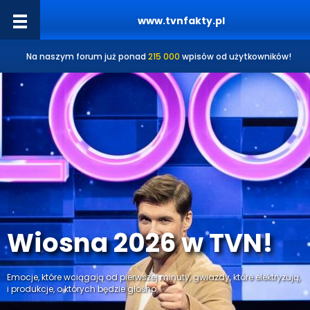
www.tvnfakty.pl
Na naszym forum już ponad
215 000
wpisów od użytkowników!
Wiosna 2026 w TVN!
Emocje, które wciągają od pierwszej minuty, gwiazdy, które elektryzują,
i produkcje, o których będzie głośno.