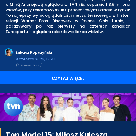
a Mirrą Andriejewą oglądało w TVN i Eurosporcie 1 3,5 miliona
widzów, przy rekordowym, 40-procentowym udziale w rynku!
To najlepszy wynik oglądalności meczu tenisowego w historii
relacji Warner Bros. Discovery w Polsce. Cały turniej –
pokazywany po raz pierwszy na czterech kanałach
Eurosportu – oglądała rekordowa liczba widzów.
Łukasz Ropczyński
8 czerwca 2026, 17:41
(0 komentarzy)
CZYTAJ WIĘCEJ
Top Model 15: Miłosz Kulesza