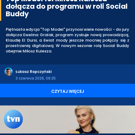
dołącza do programu w roli Social
Buddy
Piętnasta edycja "Top Model" przynosi wiele nowości - do jury
dołącza Ewelina Gralak, program zyskuje nową prowadzącą,
Klaudię El Dursi, a świat mody jeszcze mocniej połączy się z
przestrzenią digitalową. W nowym sezonie rolę Social Buddy
obejmie Miłosz Kulesza.
Łukasz Ropczyński
3 czerwca 2026, 08:25
CZYTAJ WIĘCEJ