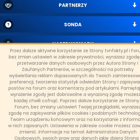
PARTNERZY
SONDA
NASZE WYWIADY
Przez dalsze aktywne korzystanie ze Strony tvnfakty.pl i Fo
bez zmian ustawień w zakresie prywatności, wyrażasz zgodę
przetwarzanie danych osobowych przez Autora Strony i
FAKTY TVN
Zaufanych Partnerów, w szczególności na potrzeby
wyświetlania reklam dopasowanych do Twoich zainteresowa
preferencji, tworzenia statystyk odwiedzin Strony i zapisywa
WAŻNE RELACJE
postów na forum oraz komentarzy pod artykułami. Pamiętaj
wyrażenie zgody jest dobrowolne a wyrażoną zgodę możes
każdej chwili cofnąć. Poprzez dalsze korzystanie ze Strony 
Forum, bez zmiany ustawień Twojej przeglądarki, wyrażas
zgodę na zapisywanie plików cookies i podobnych technolog
Copyright © 2011 - 2026 by
www.tvnfakty.pl
| Wszystkie prawa
Twoim urządzeniu końcowym oraz na korzystanie z informa
zastrzeżone.
w nich zapisanych. Ustawienia w zakresie cookie możesz za
zmienić. Informacje na temat Administratora Danych
Osobowych, swoich praw oraz danych jakie zbiera Strona 