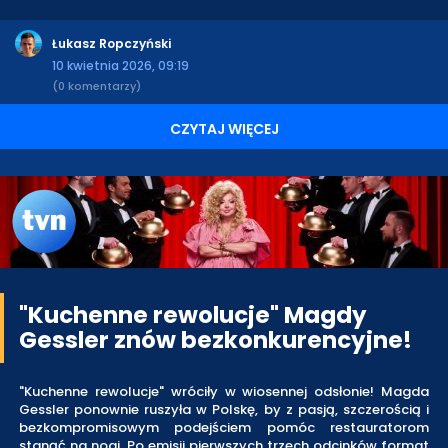
Łukasz Ropczyński
10 kwietnia 2026, 09:19
(0 komentarzy)
CZYTAJ WIĘCEJ
"Kuchenne rewolucje" Magdy
Gessler znów bezkonkurencyjne!
"Kuchenne rewolucje" wróciły w wiosennej odsłonie! Magda
Gessler ponownie ruszyła w Polskę, by z pasją, szczerością i
bezkompromisowym podejściem pomóc restauratorom
stanąć na nogi. Po emisji pierwszych trzech odcinków format