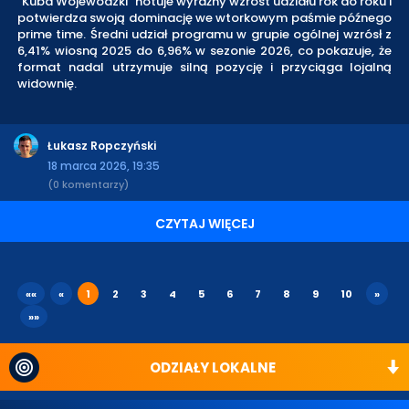
"Kuba Wojewódzki" notuje wyraźny wzrost udziału rok do roku i
potwierdza swoją dominację we wtorkowym paśmie późnego
prime time. Średni udział programu w grupie ogólnej wzrósł z
6,41% wiosną 2025 do 6,96% w sezonie 2026, co pokazuje, że
format nadal utrzymuje silną pozycję i przyciąga lojalną
widownię.
Łukasz Ropczyński
18 marca 2026, 19:35
(0 komentarzy)
CZYTAJ WIĘCEJ
««
«
1
2
3
4
5
6
7
8
9
10
»
»»
ODZIAŁY LOKALNE