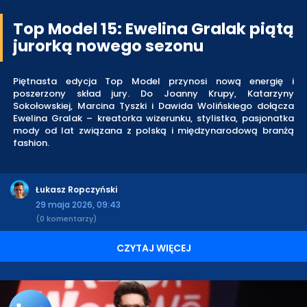
Top Model 15: Ewelina Gralak piątą
jurorką nowego sezonu
Piętnasta edycja Top Model przynosi nową energię i
poszerzony skład jury. Do Joanny Krupy, Katarzyny
Sokołowskiej, Marcina Tyszki i Dawida Wolińskiego dołącza
Ewelina Gralak – kreatorka wizerunku, stylistka, pasjonatka
mody od lat związana z polską i międzynarodową branżą
fashion.
Łukasz Ropczyński
29 maja 2026, 09:43
(0 komentarzy)
CZYTAJ WIĘCEJ