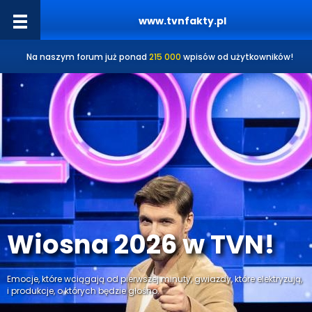
www.tvnfakty.pl
Na naszym forum już ponad
215 000
wpisów od użytkowników!
Wiosna 2026 w TVN!
Emocje, które wciągają od pierwszej minuty, gwiazdy, które elektryzują,
i produkcje, o których będzie głośno.