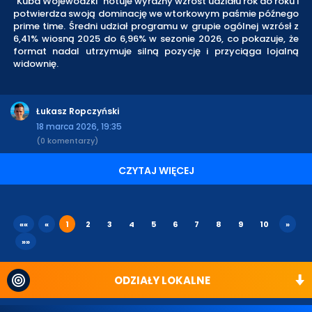
"Kuba Wojewódzki" notuje wyraźny wzrost udziału rok do roku i
potwierdza swoją dominację we wtorkowym paśmie późnego
prime time. Średni udział programu w grupie ogólnej wzrósł z
6,41% wiosną 2025 do 6,96% w sezonie 2026, co pokazuje, że
format nadal utrzymuje silną pozycję i przyciąga lojalną
widownię.
Łukasz Ropczyński
18 marca 2026, 19:35
(0 komentarzy)
CZYTAJ WIĘCEJ
««
«
1
2
3
4
5
6
7
8
9
10
»
»»
ODZIAŁY LOKALNE