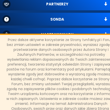
PARTNERZY
SONDA
NASZE WYWIADY
Przez dalsze aktywne korzystanie ze Strony tvnfakty.pl i Fo
bez zmian ustawień w zakresie prywatności, wyrażasz zgodę
przetwarzanie danych osobowych przez Autora Strony i
FAKTY TVN
Zaufanych Partnerów, w szczególności na potrzeby
wyświetlania reklam dopasowanych do Twoich zainteresowa
preferencji, tworzenia statystyk odwiedzin Strony i zapisywa
WAŻNE RELACJE
postów na forum oraz komentarzy pod artykułami. Pamiętaj
wyrażenie zgody jest dobrowolne a wyrażoną zgodę możes
każdej chwili cofnąć. Poprzez dalsze korzystanie ze Strony 
Forum, bez zmiany ustawień Twojej przeglądarki, wyrażas
zgodę na zapisywanie plików cookies i podobnych technolog
Copyright © 2011 - 2026 by
www.tvnfakty.pl
| Wszystkie prawa
Twoim urządzeniu końcowym oraz na korzystanie z informa
zastrzeżone.
w nich zapisanych. Ustawienia w zakresie cookie możesz za
zmienić. Informacje na temat Administratora Danych
Osobowych, swoich praw oraz danych jakie zbiera Strona 