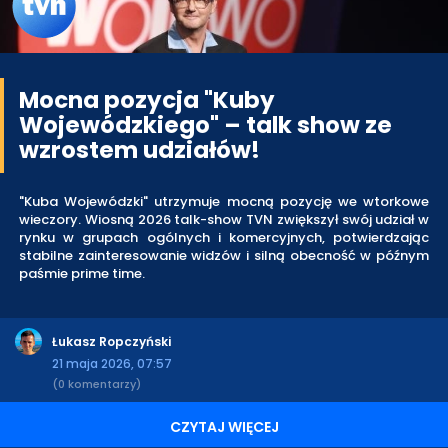
Mocna pozycja "Kuby
Wojewódzkiego" – talk show ze
wzrostem udziałów!
"Kuba Wojewódzki" utrzymuje mocną pozycję we wtorkowe
wieczory. Wiosną 2026 talk-show TVN zwiększył swój udział w
rynku w grupach ogólnych i komercyjnych, potwierdzając
stabilne zainteresowanie widzów i silną obecność w późnym
paśmie prime time.
Łukasz Ropczyński
21 maja 2026, 07:57
(0 komentarzy)
CZYTAJ WIĘCEJ