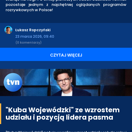
pozostaje jednym z najchętniej oglądanych programów
rozrywkowych w Polsce!
Łukasz Ropczyński
23 marca 2026, 09:40
(0 komentarzy)
CZYTAJ WIĘCEJ
"Kuba Wojewódzki" ze wzrostem
udziału i pozycją lidera pasma