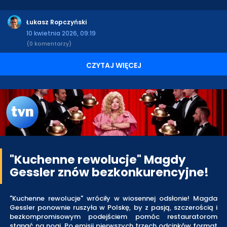
Łukasz Ropczyński
10 kwietnia 2026, 09:19
(0 komentarzy)
CZYTAJ WIĘCEJ
"Kuchenne rewolucje" Magdy
Gessler znów bezkonkurencyjne!
"Kuchenne rewolucje" wróciły w wiosennej odsłonie! Magda
Gessler ponownie ruszyła w Polskę, by z pasją, szczerością i
bezkompromisowym podejściem pomóc restauratorom
stanąć na nogi. Po emisji pierwszych trzech odcinków format