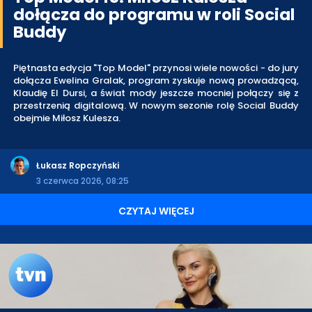
dołącza do programu w roli Social
Buddy
Piętnasta edycja "Top Model" przynosi wiele nowości - do jury
dołącza Ewelina Gralak, program zyskuje nową prowadzącą,
Klaudię El Dursi, a świat mody jeszcze mocniej połączy się z
przestrzenią digitalową. W nowym sezonie rolę Social Buddy
obejmie Miłosz Kulesza.
Łukasz Ropczyński
3 czerwca 2026, 08:25
CZYTAJ WIĘCEJ