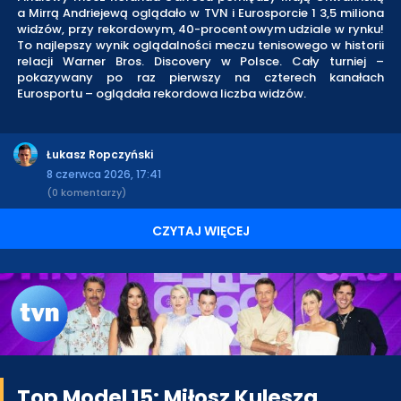
a Mirrą Andriejewą oglądało w TVN i Eurosporcie 1 3,5 miliona
widzów, przy rekordowym, 40-procentowym udziale w rynku!
To najlepszy wynik oglądalności meczu tenisowego w historii
relacji Warner Bros. Discovery w Polsce. Cały turniej –
pokazywany po raz pierwszy na czterech kanałach
Eurosportu – oglądała rekordowa liczba widzów.
Łukasz Ropczyński
8 czerwca 2026, 17:41
(0 komentarzy)
CZYTAJ WIĘCEJ
Top Model 15: Miłosz Kulesza