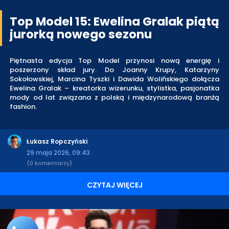
Top Model 15: Ewelina Gralak piątą
jurorką nowego sezonu
Piętnasta edycja Top Model przynosi nową energię i
poszerzony skład jury. Do Joanny Krupy, Katarzyny
Sokołowskiej, Marcina Tyszki i Dawida Wolińskiego dołącza
Ewelina Gralak – kreatorka wizerunku, stylistka, pasjonatka
mody od lat związana z polską i międzynarodową branżą
fashion.
Łukasz Ropczyński
29 maja 2026, 09:43
(0 komentarzy)
CZYTAJ WIĘCEJ