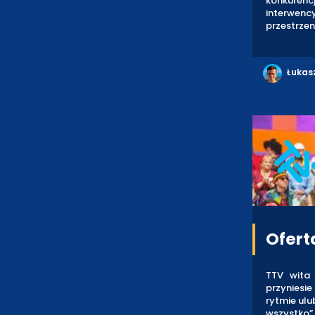
konkurencj
interwenc
przestrzeni
Łukas
Ofert
TTV wita 
przyniesie
rytmie ulu
wszystko”