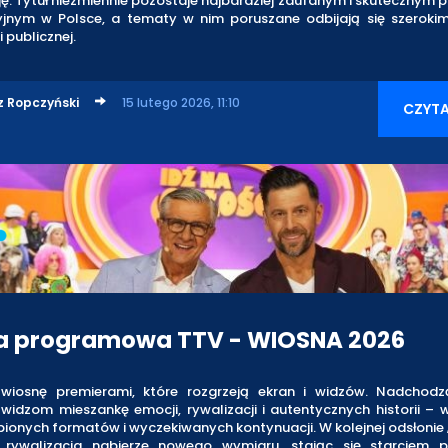
ę. Tytuł niezmiennie pozostaje najbardziej zaufanym i skuteczny
yjnym w Polsce, a tematy w nim poruszane odbijają się szerok
 publicznej.
z Ropczyński
15 lutego 2026, 11:10
CZYTA
a programowa TTV - WIOSNA 2026
wiosnę premierami, które rozgrzeją ekran i widzów. Nadchod
 widzom mieszankę emocji, rywalizacji i autentycznych historii –
bionych formatów i wyczekiwanych kontynuacji. W kolejnej odsłonie 
 rywalizacja nabierze nowego wymiaru, stając się starciem 