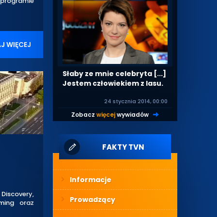
w programie
J WIĘCEJ
Słaby ze mnie celebryta [...]
Jestem człowiekiem z lasu.
24 stycznia 2014, 00:00
Zobacz
więcej
wywiadów
|
FAKTY TVN
Informacje
 Discovery,
Prowadzący
aming oraz