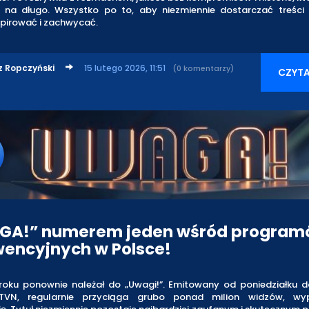
 na długo. Wszystko po to, aby niezmiennie dostarczać treści 
nspirować i zachwycać.
z Ropczyński
15 lutego 2026, 11:51
(0 komentarzy)
CZYTA
GA!” numerem jeden wśród progra
wencyjnych w Polsce!
roku ponownie należał do „Uwagi!”. Emitowany od poniedziałku d
TVN, regularnie przyciąga grubo ponad milion widzów, wyp