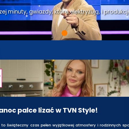
j minuty, gwiazdy, które elektryzują, i produkcj
anoc palce lizać w TVN Style!
 to świąteczny czas pełen wyjątkowej atmosfery i rodzinnych spot