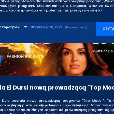
N Style przygotowało dla swoich widzów specjalny program „Wielk
wyciężczyni programu MasterChef Julia Cichocka, wraz ze swoi
się z widzami sprawdzonymi patentami na przepyszne święta!
z Ropczyński
18 marca 2026, 10:22
(0 komentarzy)
CZYTA
ia El Dursi nową prowadzącą "Top Mod
El Dursi została nową prowadzącą programu "Top Model". To 
która najlepiej pokazuje siłę jednego z najważniejszych formatów
od uczestniczki ze złotym biletem do prowadzącej program oglą