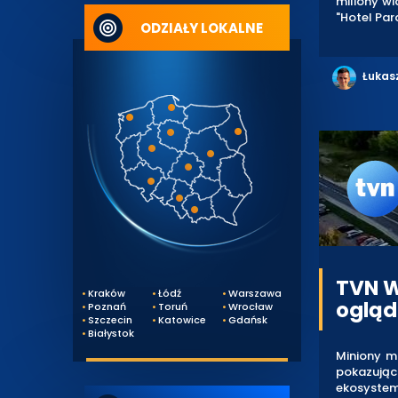
miliony wi
"Hotel Par
ODZIAŁY LOKALNE
Łukas
TVN W
Kraków
Łódź
Warszawa
ogląd
Poznań
Toruń
Wrocław
Szczecin
Katowice
Gdańsk
Białystok
Miniony mi
pokazując
ekosystem 