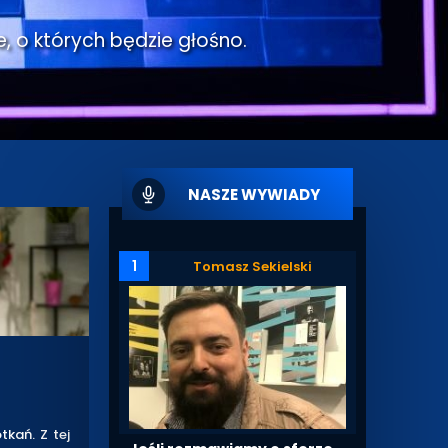
e, o których będzie głośno.
NASZE WYWIADY
1
Tomasz Sekielski
kań. Z tej