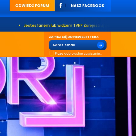
ODWIEDŹ FORUM
NASZ FACEBOOK
teś fanem lub widzem TVN? Zarejestruj się na naszym forum. Już ponad 2
ZAPISZ SIĘ DO NEWSLETTERA
Przez dobrowolne zapisanie...