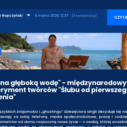
z Ropczyński
4 marca 2026, 12:37
(0 komentarzy)
CZYTA
 na głęboką wodę" - międzynarodowy
ryment twórców "Ślubu od pierwszeg
enia"
szybkich znajomości i „ghostingu” dziesięcioro singli decyduje się n
tawiają za sobą telefony, media społecznościowe, pracę i codzien
lometrów od domu rozpoczną nowe życie – z osobą, której wcześniej
głęboką wodę” to eksperyment społeczny o miłości w czasach