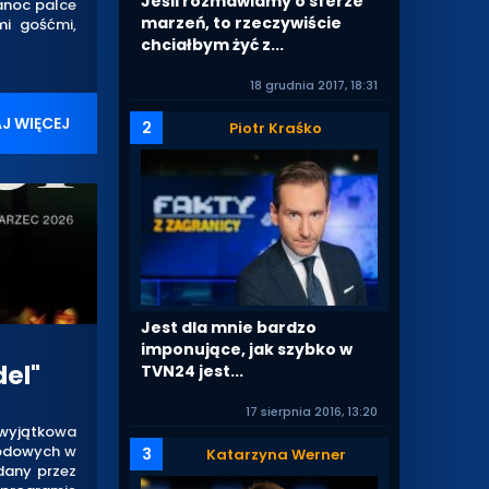
Jeśli rozmawiamy o sferze
anoc palce
marzeń, to rzeczywiście
mi gośćmi,
chciałbym żyć z...
18 grudnia 2017, 18:31
J WIĘCEJ
2
Piotr Kraśko
Jest dla mnie bardzo
imponujące, jak szybko w
el"
TVN24 jest...
17 sierpnia 2016, 13:20
wyjątkowa
 modowych w
3
Katarzyna Werner
dany przez