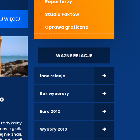
Reporterzy
Studio Faktów
J WIĘCEJ
Oprawa graficzna
WAŻNE RELACJE
Inne relacje
Rok wyborczy
o
Euro 2012
a radykalny
ny zgiełk.
Wybory 2010
 nie znali.
 aplikacji