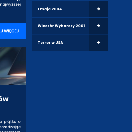
najwyższej
1 maja 2004
Wieczór Wyborczy 2001
J WIĘCEJ
Terror w USA
mów
o piątku o
rzedzając