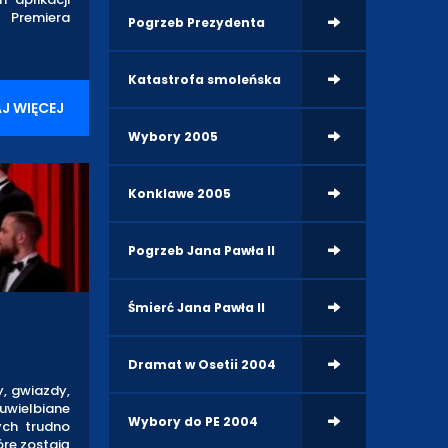
 Premiera
Pogrzeb Prezydenta
Katastrofa smoleńska
J WIĘCEJ
Wybory 2005
Konklawe 2005
Pogrzeb Jana Pawła II
Śmierć Jana Pawła II
Dramat w Osetii 2004
, gwiazdy,
 uwielbiane
Wybory do PE 2004
ych trudno
óre zostają