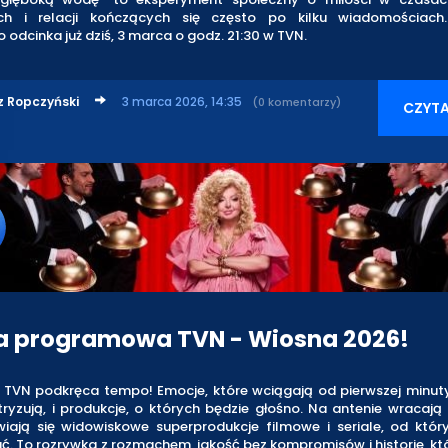
ch i relacji kończących się często po kilku wiadomościach.
 odcinka już dziś, 3 marca o godz. 21:30 w TVN.
z Ropczyński
3 marca 2026, 14:35
(0 komentarzy)
CZYTA
a programowa TVN - Wiosna 2026!
y TVN podkręca tempo! Emocje, które wciągają od pierwszej minuty
tryzują, i produkcje, o których będzie głośno. Na antenie wracają
awiają się widowiskowe superprodukcje filmowe i seriale, od któr
ć. To rozrywka z rozmachem, jakość bez kompromisów i historie, kt