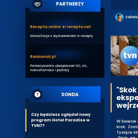
PARTNERZY
Łukas
Recepta online: e-recepta.net
Konsultacje z wystawieniem e-recepty
Rankomat.pl
Porównywarka ubezpieczeń OC, AC,
nieruchomości i podróży
"Skok
SONDA
ekspe
wejrz
Czy będziesz oglądał nowy
program Hotel Paradise w
W świecie 
TVN7?
krok. Zos
Tysiące ki
„Skok na 