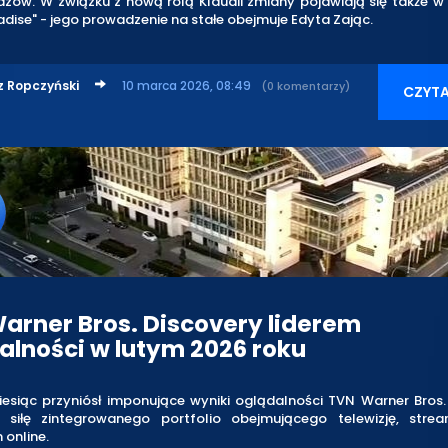
dzów. W związku z nową rolą Klaudii zmiany pojawiają się także 
adise" - jego prowadzenie na stałe obejmuje Edyta Zając.
z Ropczyński
10 marca 2026, 08:49
(0 komentarzy)
CZYTA
arner Bros. Discovery liderem
alności w lutym 2026 roku
esiąc przyniósł imponujące wyniki oglądalności TVN Warner Bros.
 siłę zintegrowanego portfolio obejmującego telewizję, stre
online.