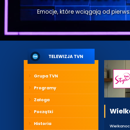
Emocje, które wciągają od pierwsze
TELEWIZJA TVN
Grupa TVN
Programy
Załoga
Wielk
Początki
Historia
Wielkanoc