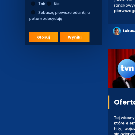
Tak
Nie
randkowy
pierwszego
Zobaczę pierwsze odcinki, a
potem zdecyduję
Łukas
Głosuj
Wyniki
Ofert
Tej wiosn
które elek
hity, poj
się oderwa