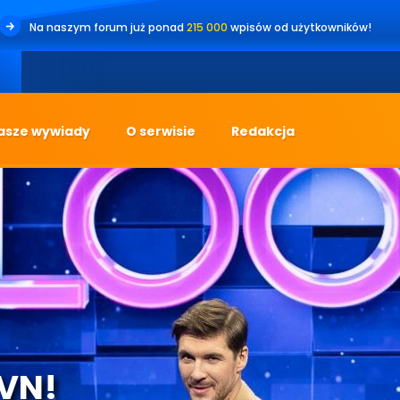
Na naszym forum już ponad
215 000
wpisów od użytkowników!
•
Jes
asze wywiady
O serwisie
Redakcja
TVN!