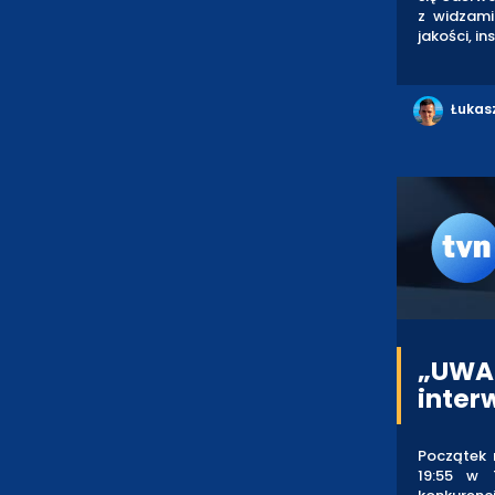
z widzami
jakości, i
Łukas
„UWA
inter
Początek 
19:55 w 