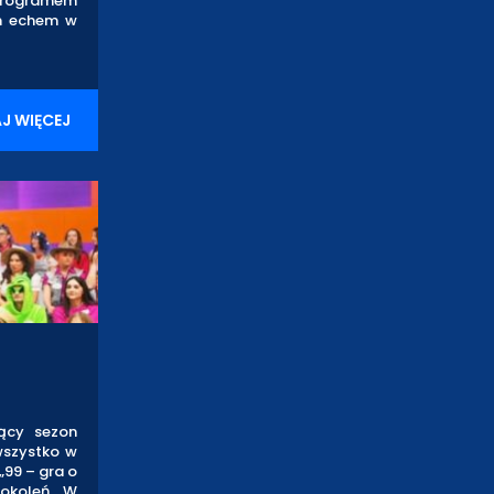
m programem
im echem w
J WIĘCEJ
zący sezon
 wszystko w
„99 – gra o
pokoleń. W