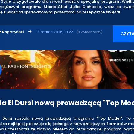
N Style przygotowało dla swoich widzów specjalny program „Wielk
wyciężczyni programu MasterChef Julia Cichocka, wraz ze swoi
się z widzami sprawdzonymi patentami na przepyszne święta!
z Ropczyński
18 marca 2026, 10:22
(0 komentarzy)
CZYTA
ia El Dursi nową prowadzącą "Top Mod
El Dursi została nową prowadzącą programu "Top Model". To 
która najlepiej pokazuje siłę jednego z najważniejszych formatów
od uczestniczki ze złotym biletem do prowadzącej program oglą