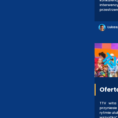
konkurencj
interwenc
przestrzeni
Łukas
Ofert
TTV wita 
przyniesie
rytmie ulu
wszystko”