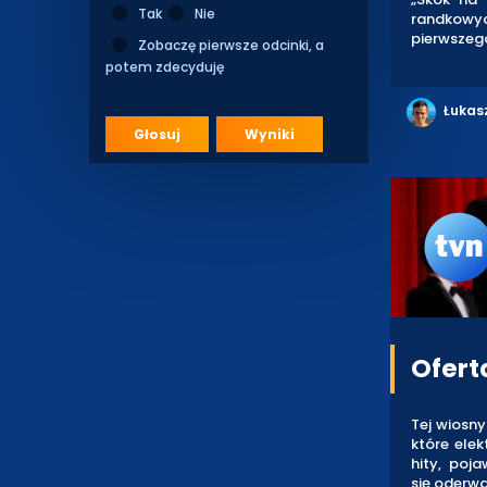
Tak
Nie
randkowy
pierwszego
Zobaczę pierwsze odcinki, a
potem zdecyduję
Łukas
Głosuj
Wyniki
Ofert
Tej wiosn
które elek
hity, poj
się oderwa