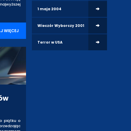
najwyższej
1 maja 2004
Wieczór Wyborczy 2001
J WIĘCEJ
Terror w USA
mów
o piątku o
rzedzając