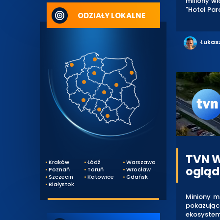
miliony wi
"Hotel Par
ODZIAŁY LOKALNE
Łukas
TVN W
Kraków
Łódź
Warszawa
ogląd
Poznań
Toruń
Wrocław
Szczecin
Katowice
Gdańsk
Białystok
Miniony mi
pokazując
ekosystem 