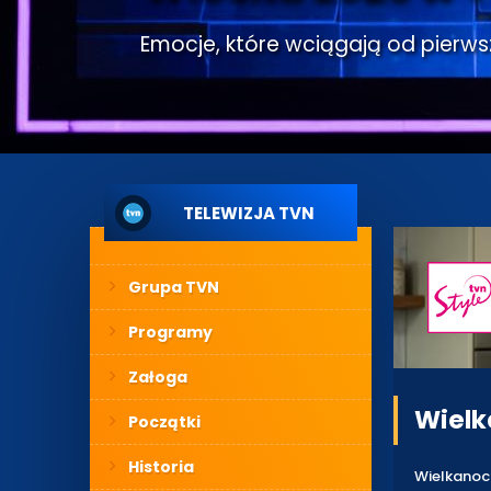
Emocje, które wciągają od pierwsze
TELEWIZJA TVN
Grupa TVN
Programy
Załoga
Wielk
Początki
Historia
Wielkanoc