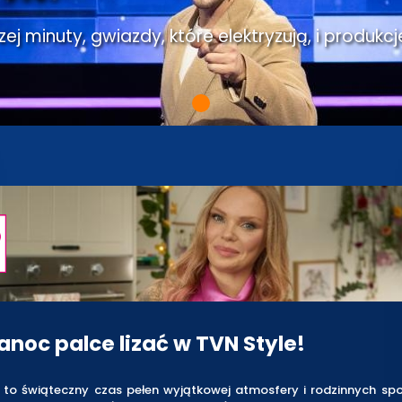
j minuty, gwiazdy, które elektryzują, i produkcj
anoc palce lizać w TVN Style!
 to świąteczny czas pełen wyjątkowej atmosfery i rodzinnych spot