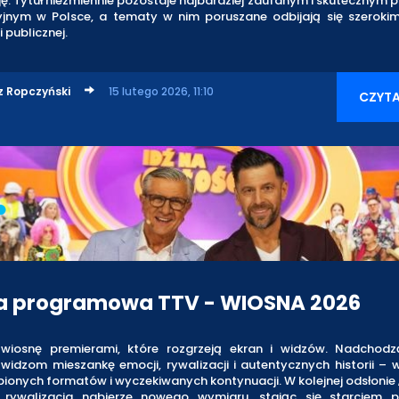
ę. Tytuł niezmiennie pozostaje najbardziej zaufanym i skuteczny
yjnym w Polsce, a tematy w nim poruszane odbijają się szerok
 publicznej.
z Ropczyński
15 lutego 2026, 11:10
CZYTA
a programowa TTV - WIOSNA 2026
wiosnę premierami, które rozgrzeją ekran i widzów. Nadchod
 widzom mieszankę emocji, rywalizacji i autentycznych historii –
bionych formatów i wyczekiwanych kontynuacji. W kolejnej odsłonie 
 rywalizacja nabierze nowego wymiaru, stając się starciem 