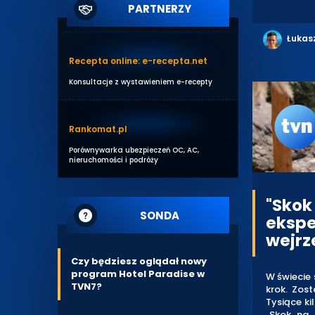
PARTNERZY
Łukas
Recepta online: e-recepta.net
Konsultacje z wystawieniem e-recepty
Rankomat.pl
Porównywarka ubezpieczeń OC, AC,
nieruchomości i podróży
"Skok
SONDA
ekspe
wejrz
Czy będziesz oglądał nowy
program Hotel Paradise w
W świecie 
TVN7?
krok. Zos
Tysiące ki
„Skok na 