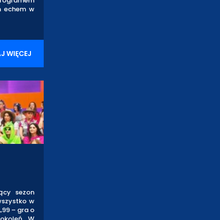
m programem
im echem w
J WIĘCEJ
zący sezon
 wszystko w
„99 – gra o
pokoleń. W