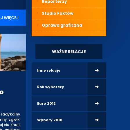
Reporterzy
Studio Faktów
J WIĘCEJ
Oprawa graficzna
WAŻNE RELACJE
Inne relacje
Rok wyborczy
o
Euro 2012
a radykalny
ny zgiełk.
Wybory 2010
 nie znali.
 aplikacji