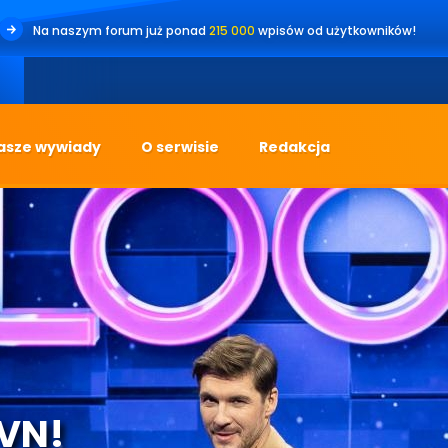
Na naszym forum już ponad
215 000
wpisów od użytkowników!
•
Jesteś fa
asze wywiady
O serwisie
Redakcja
TVN!