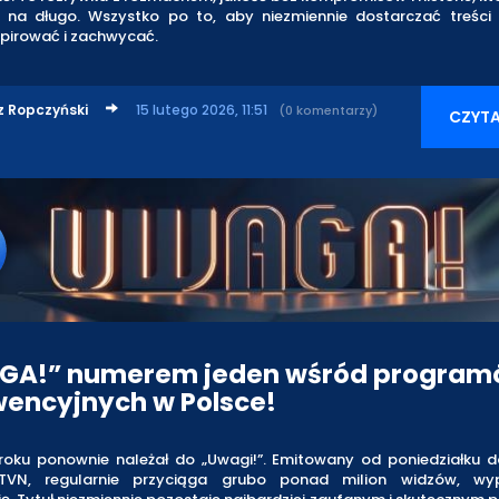
 na długo. Wszystko po to, aby niezmiennie dostarczać treści 
nspirować i zachwycać.
z Ropczyński
15 lutego 2026, 11:51
(0 komentarzy)
CZYTA
GA!” numerem jeden wśród progra
wencyjnych w Polsce!
roku ponownie należał do „Uwagi!”. Emitowany od poniedziałku d
TVN, regularnie przyciąga grubo ponad milion widzów, wyp