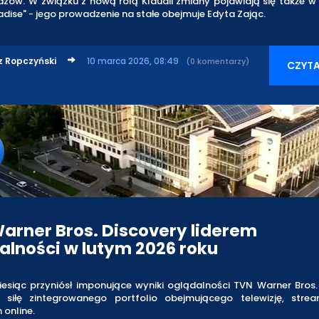
dzów. W związku z nową rolą Klaudii zmiany pojawiają się także 
adise" - jego prowadzenie na stałe obejmuje Edyta Zając.
z Ropczyński
10 marca 2026, 08:49
(0 komentarzy)
CZYTA
arner Bros. Discovery liderem
alności w lutym 2026 roku
esiąc przyniósł imponujące wyniki oglądalności TVN Warner Bros.
 siłę zintegrowanego portfolio obejmującego telewizję, stre
online.