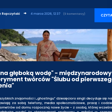
z Ropczyński
4 marca 2026, 12:37
(0 komentarzy)
CZYTA
 na głęboką wodę" - międzynarodowy
ryment twórców "Ślubu od pierwszeg
enia"
szybkich znajomości i „ghostingu” dziesięcioro singli decyduje się n
tawiają za sobą telefony, media społecznościowe, pracę i codzien
lometrów od domu rozpoczną nowe życie – z osobą, której wcześniej
głęboką wodę” to eksperyment społeczny o miłości w czasach