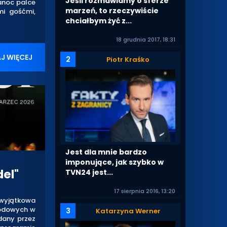
Jeśli rozmawiamy o sferze
anoc palce
marzeń, to rzeczywiście
mi gośćmi,
chciałbym żyć z...
18 grudnia 2017, 18:31
J WIĘCEJ
2
Piotr Kraśko
Jest dla mnie bardzo
imponujące, jak szybko w
el"
TVN24 jest...
17 sierpnia 2016, 13:20
wyjątkowa
 modowych w
3
Katarzyna Werner
dany przez