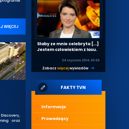
w programie
J WIĘCEJ
Słaby ze mnie celebryta [...]
Jestem człowiekiem z lasu.
24 stycznia 2014, 00:00
Zobacz
więcej
wywiadów
|
FAKTY TVN
Informacje
 Discovery,
Prowadzący
aming oraz