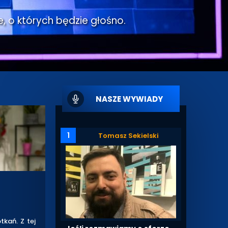
e, o których będzie głośno.
NASZE WYWIADY
1
Tomasz Sekielski
kań. Z tej