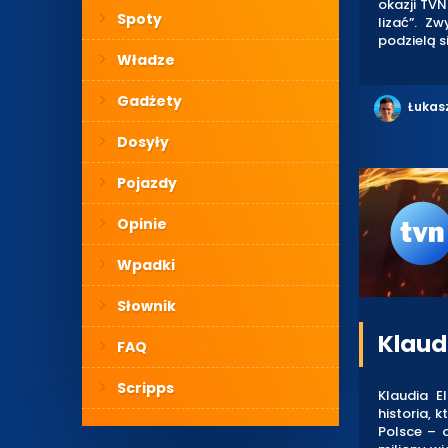
okazji TV
Spoty
lizać”. Z
podzielą 
Władze
Gadżety
Łukas
Dosyły
Pojazdy
Opinie
Wpadki
Słownik
Klaud
FAQ
Scripps
Klaudia 
historia, 
Polsce – 