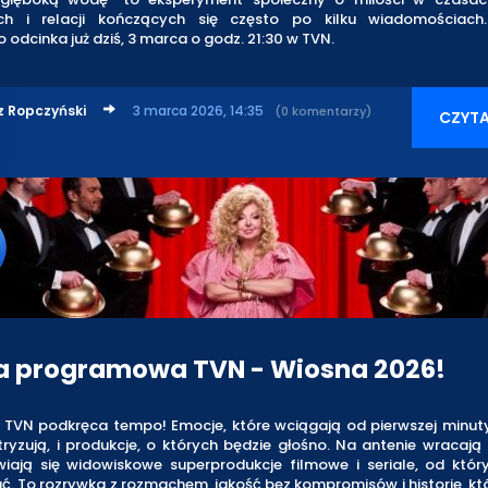
ch i relacji kończących się często po kilku wiadomościach.
 odcinka już dziś, 3 marca o godz. 21:30 w TVN.
z Ropczyński
3 marca 2026, 14:35
(0 komentarzy)
CZYTA
a programowa TVN - Wiosna 2026!
y TVN podkręca tempo! Emocje, które wciągają od pierwszej minuty
tryzują, i produkcje, o których będzie głośno. Na antenie wracają
awiają się widowiskowe superprodukcje filmowe i seriale, od któr
ć. To rozrywka z rozmachem, jakość bez kompromisów i historie, kt