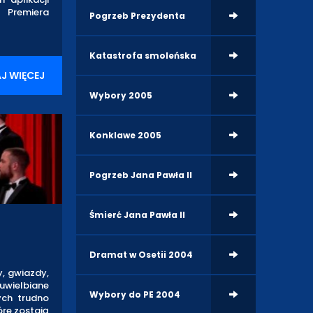
 Premiera
Pogrzeb Prezydenta
Katastrofa smoleńska
J WIĘCEJ
Wybory 2005
Konklawe 2005
Pogrzeb Jana Pawła II
Śmierć Jana Pawła II
Dramat w Osetii 2004
, gwiazdy,
 uwielbiane
Wybory do PE 2004
ych trudno
óre zostają