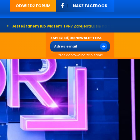
ODWIEDŹ FORUM
NASZ FACEBOOK
nem lub widzem TVN? Zarejestruj się na naszym forum. Już ponad 200 tys
ZAPISZ SIĘ DO NEWSLETTERA
Przez dobrowolne zapisanie...