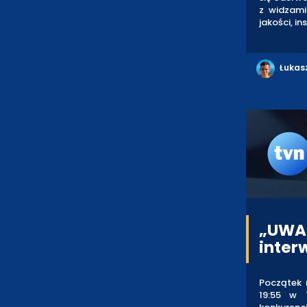
z widzami
jakości, i
Łukas
„UWA
inter
Początek 
19:55 w 