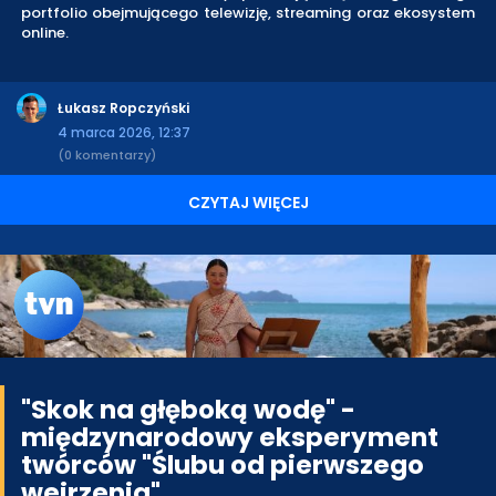
portfolio obejmującego telewizję, streaming oraz ekosystem
online.
Łukasz Ropczyński
4 marca 2026, 12:37
(0 komentarzy)
CZYTAJ WIĘCEJ
"Skok na głęboką wodę" -
międzynarodowy eksperyment
twórców "Ślubu od pierwszego
wejrzenia"