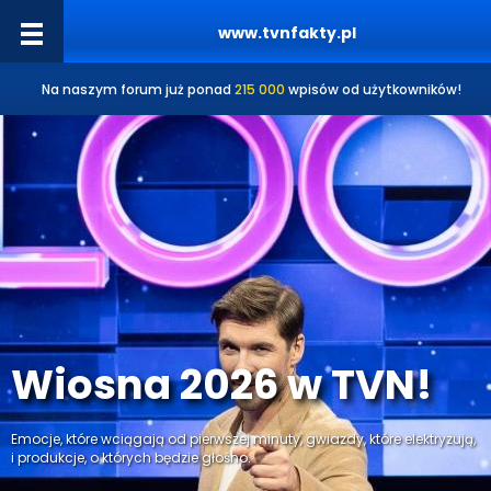
www.tvnfakty.pl
Na naszym forum już ponad
215 000
wpisów od użytkowników!
Wiosna 2026 w TVN!
Emocje, które wciągają od pierwszej minuty, gwiazdy, które elektryzują,
i produkcje, o których będzie głośno.