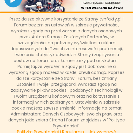
Przez dalsze aktywne korzystanie ze Strony tvnfakty.pl i
Puchar Świata w Wiśle w
Forum bez zmian ustawień w zakresie prywatności,
wyrażasz zgodę na przetwarzanie danych osobowych
Eurosporcie 1, HBO Max i Playerze
przez Autora Strony i Zaufanych Partnerów, w
szczególności na potrzeby wyświetlania reklam
dopasowanych do Twoich zainteresowań i preferencji,
Po zawodach w Norwegii, Szwecji i Finlandii rywalizacja w
tworzenia statystyk odwiedzin Strony i zapisywania
Pucharze Świata w skokach narciarskich przenosi się do Polski.
Od czwartku czekają nas pasjonujące zawody na skoczni im.
postów na forum oraz komentarzy pod artykułami.
Adama Małysza w Wiśle. Transmisje kwalifikacji i konkursów
Pamiętaj, że wyrażenie zgody jest dobrowolne a
mężczyzn w Eurosporcie 1, HBO Max i Playerze, a zawodów
wyrażoną zgodę możesz w każdej chwili cofnąć. Poprzez
kobiet w Eurosporcie 2, HBO Max i Playerze.
dalsze korzystanie ze Strony i Forum, bez zmiany
ustawień Twojej przeglądarki, wyrażasz zgodę na
zapisywanie plików cookies i podobnych technologii w
Twoim urządzeniu końcowym oraz na korzystanie z
Łukasz Ropczyński
informacji w nich zapisanych. Ustawienia w zakresie
4 grudnia 2025, 09:24
cookie możesz zawsze zmienić. Informacje na temat
(0 komentarzy)
Administratora Danych Osobowych, swoich praw oraz
danych jakie zbiera Strona i Forum znajdziesz w "Polityce
CZYTAJ WIĘCEJ
Prywatności".
Polityka Prywatności i Regulamin
Jak wyłączyć