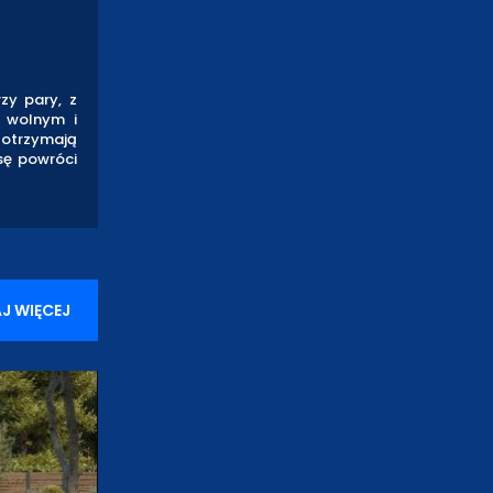
zy pary, z
 wolnym i
 otrzymają
sę powróci
J WIĘCEJ