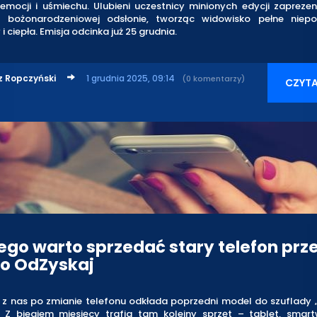
emocji i uśmiechu. Ulubieni uczestnicy minionych edycji zapreze
 bożonarodzeniowej odsłonie, tworząc widowisko pełne niepo
i ciepła. Emisja odcinka już 25 grudnia.
z Ropczyński
1 grudnia 2025, 09:14
(0 komentarzy)
CZYTA
ego warto sprzedać stary telefon prz
ro OdZyskaj
 z nas po zmianie telefonu odkłada poprzedni model do szuflady „
 Z biegiem miesięcy trafia tam kolejny sprzęt – tablet, smar