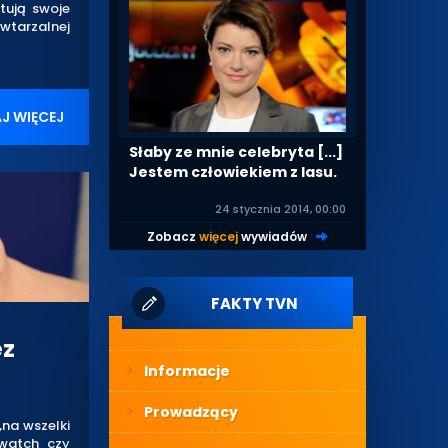
ntują swoje
wtarzalnej
J WIĘCEJ
Słaby ze mnie celebryta [...]
Jestem człowiekiem z lasu.
24 stycznia 2014, 00:00
Zobacz
więcej
wywiadów
|
FAKTY TVN
ez
Informacje
Prowadzący
na wszelki
twatch czy