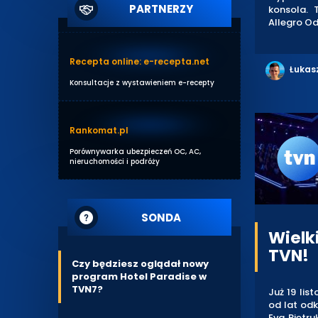
PARTNERZY
konsola.
Allegro Od
Recepta online: e-recepta.net
Łukas
Konsultacje z wystawieniem e-recepty
Rankomat.pl
Porównywarka ubezpieczeń OC, AC,
nieruchomości i podróży
SONDA
Wielk
TVN!
Czy będziesz oglądał nowy
program Hotel Paradise w
TVN7?
Już 19 lis
od lat od
Eva Pietru