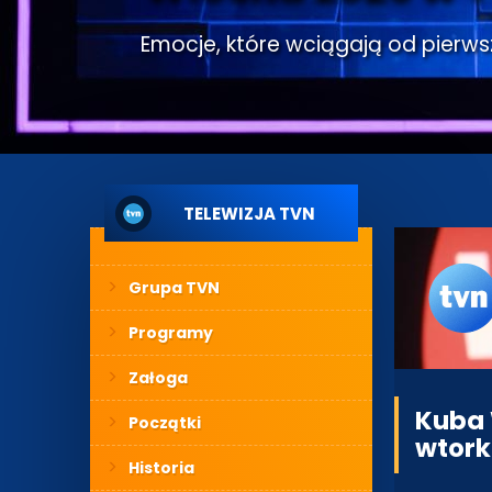
Emocje, które wciągają od pierwsze
TELEWIZJA TVN
Grupa TVN
Programy
Załoga
Kuba 
Początki
wtork
Historia