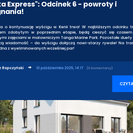
ka Express": Odcinek 6 - powroty i
nania!
ja o kontynuację wyścigu w Kenii trwa! W najbliższym odcinku tr
tem zdobytym w poprzednim etapie, będą cieszyć się czasem
cymi zajęciami w malowniczym Tanga Marine Park. Pozostałe duety
cą wiadomość – do wyścigu dołączą nowi-starzy rywale! Na tra
dna z wyeliminowanych wcześniej par!
z Ropczyński
10 października 2025, 14:17
(0 komentarzy)
CZYTA