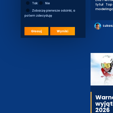
Tak
Nie
tytuł To
modelingo
Zobaczę pierwsze odcinki, a
potem zdecyduję
Łukas
Głosuj
Wyniki
Warne
wyjąt
2026