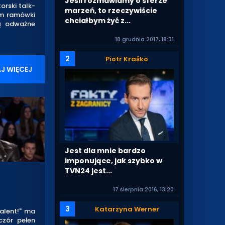
Jeśli rozmawiamy o sferze
orski talk-
marzeń, to rzeczywiście
em ramówki
chciałbym żyć z...
ją odważne
18 grudnia 2017, 18:31
2
Piotr Kraśko
J WIĘCEJ
Jest dla mnie bardzo
imponujące, jak szybko w
TVN24 jest...
17 sierpnia 2016, 13:20
3
Katarzyna Werner
alent!" ma
czór pełen