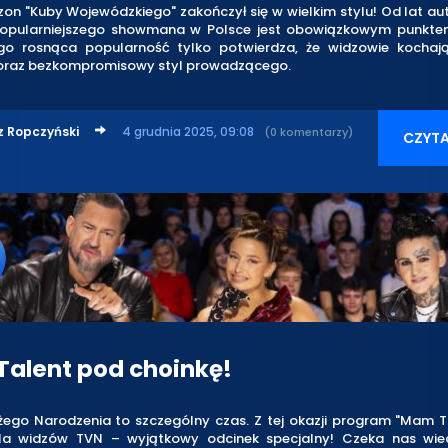
zon "Kuby Wojewódzkiego" zakończył się w wielkim stylu! Od lat aut
opularniejszego showmana w Polsce jest obowiązkowym punkt
go rosnąca popularność tylko potwierdza, że widzowie kocha
raz bezkompromisowy styl prowadzącego.
z Ropczyński
4 grudnia 2025, 09:08
(0 komentarzy)
CZYTA
alent pod choinkę!
żego Narodzenia to szczególny czas. Z tej okazji program "Mam T
la widzów TVN – wyjątkowy odcinek specjalny! Czeka nas wie