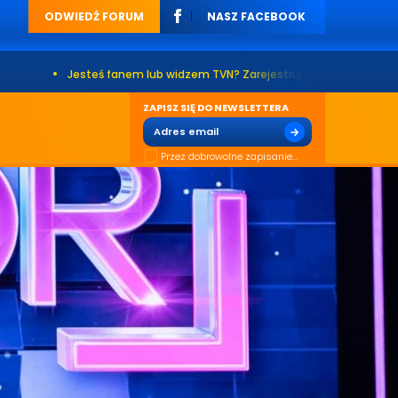
ODWIEDŹ FORUM
NASZ FACEBOOK
teś fanem lub widzem TVN? Zarejestruj się na naszym forum. Już ponad 2
ZAPISZ SIĘ DO NEWSLETTERA
Przez dobrowolne zapisanie...