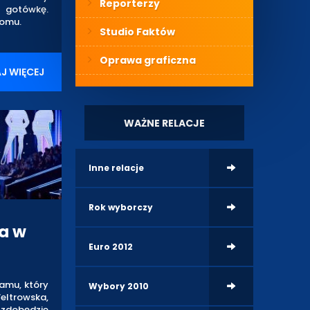
Reporterzy
 gotówkę.
domu.
Studio Faktów
Oprawa graficzna
J WIĘCEJ
WAŻNE RELACJE
Inne relacje
Rok wyborczy
da w
Euro 2012
ramu, który
Wybory 2010
eltrowska,
a zdobędzie