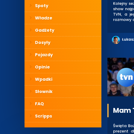
Kolejny se
Spoty
show najp
TVN, a je
Władze
rozmowy o
Gadżety
Łukas
Dosyły
Pojazdy
Opinie
Wpadki
Słownik
FAQ
Mam T
Scripps
Święta Bo
prezent d