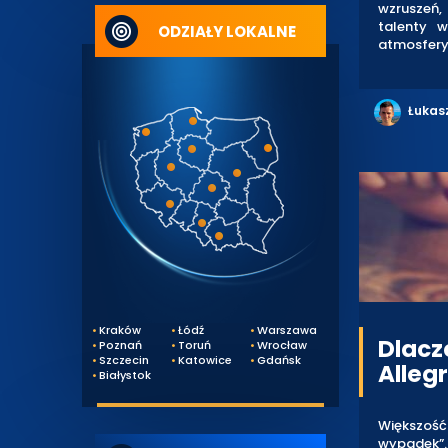
wzruszeń, 
talenty w
ODZIAŁY LOKALNE
atmosfery 
Łukas
Kraków
Łódź
Warszawa
Dlacz
Poznań
Toruń
Wrocław
Szczecin
Katowice
Gdańsk
Alleg
Białystok
Większość
wypadek”.