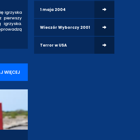
1 maja 2004
ię igrzyska
az pierwszy
 igrzyska.
Wieczór Wyborczy 2001
poprowadzą
Terror w USA
J WIĘCEJ