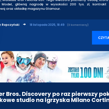
p Model, główną nagrodę w wysokości 200 tys. zł, kontrakt 
wą oraz okładkę magazynu Glamour.
z Ropczyński
18 listopada 2025, 18:49
(0 komentarzy)
CZYTA
r Bros. Discovery po raz pierwszy po
kowe studio na igrzyska Milano Corti