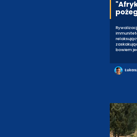
"Afry
pożeg
Rywalizac
immunite
relaksują
zaskakują
bowiem je
Łukas