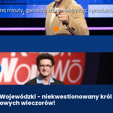
j minuty, gwiazdy, które elektryzują, i produkcj
Wojewódzki - niekwestionowany król
owych wieczorów!