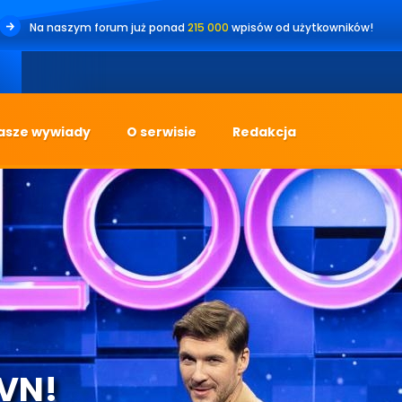
Na naszym forum już ponad
215 000
wpisów od użytkowników!
•
Jes
asze wywiady
O serwisie
Redakcja
TVN!