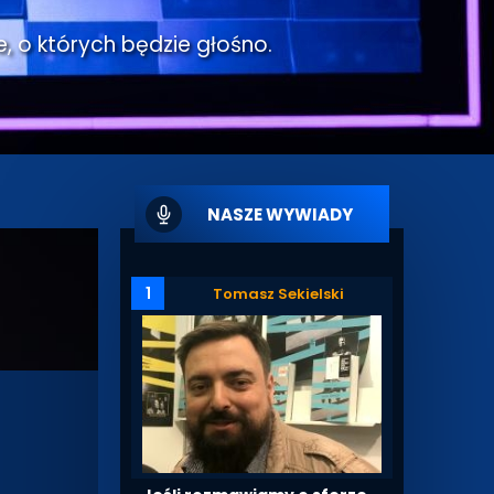
e, o których będzie głośno.
NASZE WYWIADY
1
Tomasz Sekielski