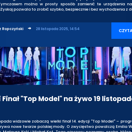
 Tymczasem można w prosty sposób zamienić te urządzenia na
Zyskaj pozwala to zrobić szybko, bezpiecznie i bez wychodzenia z 
z Ropczyński
28 listopada 2025, 14:54
CZYTA
i Finał "Top Model" na żywo 19 listopa
topada widzowie zobaczą wielki finał 14. edycji "Top Model" – prog
krywa nowe twarze polskiej mody. O zwycięstwo powalczą Emilia W
k, Mateusz Król i Michał Kot. Tego wieczoru poznamy osobę, któr