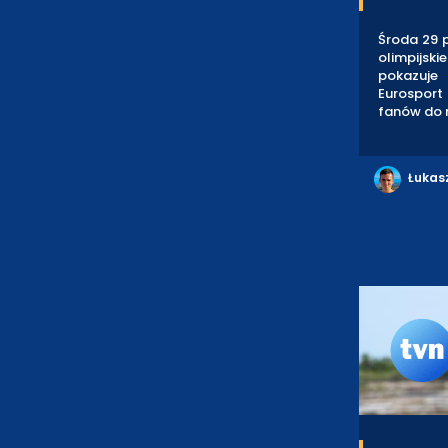
Środa 29 p
olimpijski
pokazuje 
Eurosport
fanów do n
Łukas