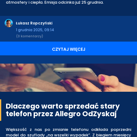
atmosfery i ciepła. Emisja odcinka już 25 grudnia.
Łukasz Ropczyński
1 grudnia 2025, 09:14
(0 komentarzy)
CZYTAJ WIĘCEJ
Dlaczego warto sprzedać stary
telefon przez Allegro OdZyskaj
Większość z nas po zmianie telefonu odkłada poprzedni
model do szuflady „na wszelki wypadek”. Z biegiem miesięcy