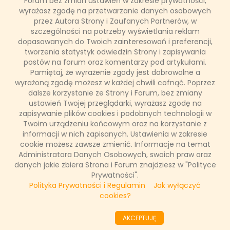
Forum bez zmian ustawień w zakresie prywatności,
w sierpniu 2025 r.
wyrażasz zgodę na przetwarzanie danych osobowych
przez Autora Strony i Zaufanych Partnerów, w
szczególności na potrzeby wyświetlania reklam
W minionym miesiącu główny kanał TVN po raz kolejny
dopasowanych do Twoich zainteresowań i preferencji,
utrzymał pozycję lidera w zestawieniu Big5, czyli tradycyjnie
tworzenia statystyk odwiedzin Strony i zapisywania
największych stacji telewizyjnych w Polsce, dzięki udziałowi na
poziomie ponad 7,2% w widowni komercyjnej. Niesamowite
postów na forum oraz komentarzy pod artykułami.
wyniki zanotowała także stacja TVN7, która awansowała na
Pamiętaj, że wyrażenie zgody jest dobrowolne a
trzecie miejsce zestawienia z udziałem ponad 4,5% w grupie
wyrażoną zgodę możesz w każdej chwili cofnąć. Poprzez
widzów 20-54, notując imponujący wzrost o 8,6% rok do roku.
dalsze korzystanie ze Strony i Forum, bez zmiany
ustawień Twojej przeglądarki, wyrażasz zgodę na
zapisywanie plików cookies i podobnych technologii w
Twoim urządzeniu końcowym oraz na korzystanie z
Łukasz Ropczyński
informacji w nich zapisanych. Ustawienia w zakresie
2 września 2025, 10:14
cookie możesz zawsze zmienić. Informacje na temat
(0 komentarzy)
Administratora Danych Osobowych, swoich praw oraz
danych jakie zbiera Strona i Forum znajdziesz w "Polityce
CZYTAJ WIĘCEJ
Prywatności".
Polityka Prywatności i Regulamin
Jak wyłączyć
cookies?
««
«
1
2
3
4
5
6
7
8
9
10
»
AKCEPTUJĘ
»»