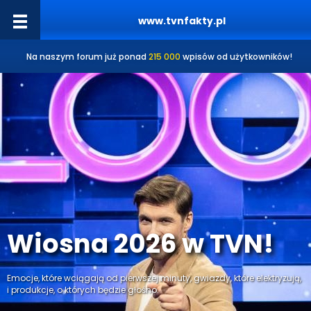
www.tvnfakty.pl
Na naszym forum już ponad
215 000
wpisów od użytkowników!
Wiosna 2026 w TVN!
Emocje, które wciągają od pierwszej minuty, gwiazdy, które elektryzują,
i produkcje, o których będzie głośno.