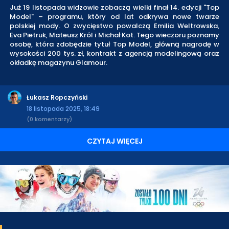
Już 19 listopada widzowie zobaczą wielki finał 14. edycji "Top
Model" – programu, który od lat odkrywa nowe twarze
polskiej mody. O zwycięstwo powalczą Emilia Weltrowska,
Eva Pietruk, Mateusz Król i Michał Kot. Tego wieczoru poznamy
osobę, która zdobędzie tytuł Top Model, główną nagrodę w
wysokości 200 tys. zł, kontrakt z agencją modelingową oraz
okładkę magazynu Glamour.
Łukasz Ropczyński
18 listopada 2025, 18:49
(0 komentarzy)
CZYTAJ WIĘCEJ