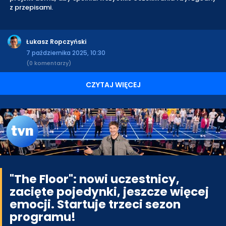
z przepisami.
Łukasz Ropczyński
7 października 2025, 10:30
(0 komentarzy)
CZYTAJ WIĘCEJ
"The Floor": nowi uczestnicy,
zacięte pojedynki, jeszcze więcej
emocji. Startuje trzeci sezon
programu!