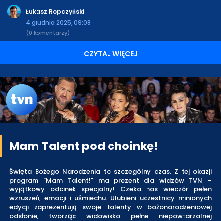
Łukasz Ropczyński
4 grudnia 2025, 09:08
(0 komentarzy)
CZYTAJ WIĘCEJ
Mam Talent pod choinkę!
Święta Bożego Narodzenia to szczególny czas. Z tej okazji
program "Mam Talent!" ma prezent dla widzów TVN –
wyjątkowy odcinek specjalny! Czeka nas wieczór pełen
wzruszeń, emocji i uśmiechu. Ulubieni uczestnicy minionych
edycji zaprezentują swoje talenty w bożonarodzeniowej
odsłonie, tworząc widowisko pełne niepowtarzalnej