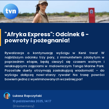
"Afryka Express": Odcinek 6 -
powroty i pożegnania!
Rywalizacja o kontynuację wyścigu w Kenii trwa! W
najbliższym odcinku trzy pary, z immunitetem zdobytym w
poprzednim etapie, będą cieszyć się czasem wolnym i
relaksującymi zajęciami w malowniczym Tanga Marine Park.
Pozostałe duety otrzymają zaskakującą wiadomość – do
wyścigu dołączą nowi-starzy rywale! Na trasę powróci
bowiem jedna z wyeliminowanych wcześniej par!
Łukasz Ropczyński
10 października 2025, 14:17
(0 komentarzy)