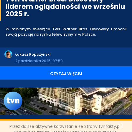
liderem oglądalności we wrześniu
2025 r.
W minionym miesiącu TVN Warner Bros. Discovery umocnił
swoją pozycję na rynku telewizyjnym w Polsce.
Łukasz Ropczyński
2 października 2025, 07:50
CZYTAJ WIĘCEJ
Przez dalsze aktywne korzystanie ze Strony tvnfakty.pl i
Kanały TVN liderami oglądalności