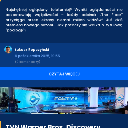
Najchętniej oglądany teleturniej? Wyniki oglądalności nie
pozostawiają wątpliwości – każdy odcinek „The Floor”
przyciąga przed ekrany niemal milion widzów! Już dziś
premiera nowego sezonu. Jak potoczy się walka o tytułową
"podłogę"?
Łukasz Ropczyński
6 października 2025, 19:55
(0 komentarzy)
CZYTAJ WIĘCEJ
TVN Warner Bros. Discovery