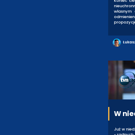
Koniec cie
nieuchron
własnym 
odmienie
propozycj
Łukas
W nie
Już w nie
- radnych 