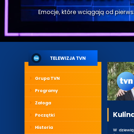
Emocje, które wciągają od pierwsze
TELEWIZJA TVN
Grupa TVN
Programy
Załoga
Kulin
Początki
Historia
W dziewią