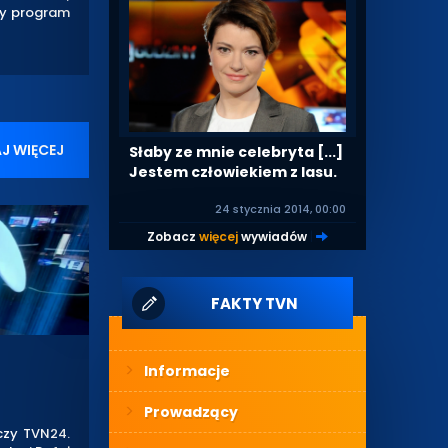
zy program
J WIĘCEJ
Słaby ze mnie celebryta [...]
Jestem człowiekiem z lasu.
24 stycznia 2014, 00:00
Zobacz
więcej
wywiadów
|
FAKTY TVN
Informacje
Prowadzący
czy TVN24.