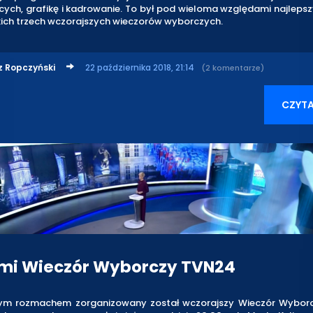
ych, grafikę i kadrowanie. To był pod wieloma względami najleps
kich trzech wczorajszych wieczorów wyborczych.
z Ropczyński
22 października 2018, 21:14
(2 komentarze)
CZYTA
mi Wieczór Wyborczy TVN24
m rozmachem zorganizowany został wczorajszy Wieczór Wybor