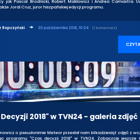
cy jak Pascal Brodnicki, Robert Makłowicz i Andrea Camastra. U
akże Jordi Cruz, juror hiszpańskiej edycji programu.
z Ropczyński
30 października 2018, 10:04
(1 komentarz)
CZYTA
 Decyzji 2018" w TVN24 - galeria zdjęć
owicz o pseudonimie Meteor przesłał nam kilkadziesiąt zdjęć z w
go programu "Czas decyzji 2018" w TVN24. Zobaczcie jeszcze r