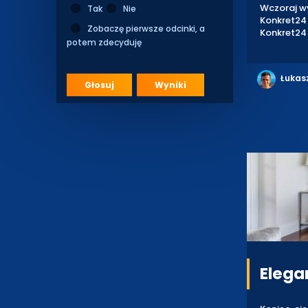
Wczoraj wy
Tak
Nie
Konkret24
Zobaczę pierwsze odcinki, a
Konkret24 
potem zdecyduję
Łukas
Głosuj
Wyniki
Elega