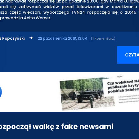
k naprawdę rozpoczął się już po godzinie 20:00, gdy Marta Kuligow
rali się zatrzymać widzów przed telewizorami w oczekiwaniu 
jsza część wieczoru wyborczego TVN24 rozpoczęła się o 20:45 
prowadziła Anita Werner.
z Ropczyński
22 października 2018, 13:04
(1 komentarz)
CZYTA
ozpoczął walkę z fake newsami