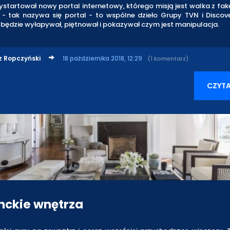
startował nowy portal internetowy, którego misją jest walka z fa
 - tak nazywa się portal - to wspólne dzieło Grupy TVN i Discove
będzie wyłapywał, piętnował i pokazywał czym jest manipulacja.
z Ropczyński
18 października 2018, 12:29
(1 komentarz)
CZYTA
nckie wnętrza