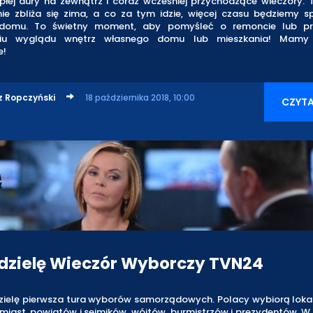
płej aury na zewnątrz i coraz wcześniej przychodzące wieczory. 
nie zbliża się zima, a co za tym idzie, więcej czasu będziemy 
domu. To świetny moment, aby pomyśleć o remoncie lub prz
niu wyglądu wnętrz własnego domu lub mieszkania! Mamy 
e!
z Ropczyński
18 października 2018, 10:00
CZYTA
dzielę Wieczór Wyborczy TVN24
dzielę pierwsza tura wyborów samorządowych. Polacy wybiorą loka
miast, powiatów i sejmików, wójtów, burmistrzów i prezydentów. W 