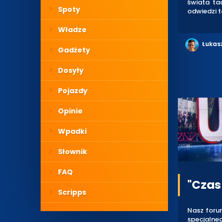
świata ta
Spoty
odwiedzi t
Władze
Łukas
Gadżety
Dosyły
Pojazdy
Opinie
Wpadki
Słownik
FAQ
"Czas
Scripps
Nasz forum
specjalne