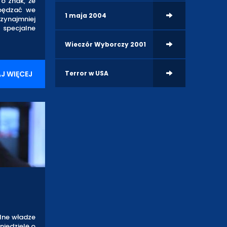
To znak, że
spędzać we
1 maja 2004
ynajmniej
specjalne
Wieczór Wyborczy 2001
Terror w USA
J WIĘCEJ
lne władze
niedzielę o