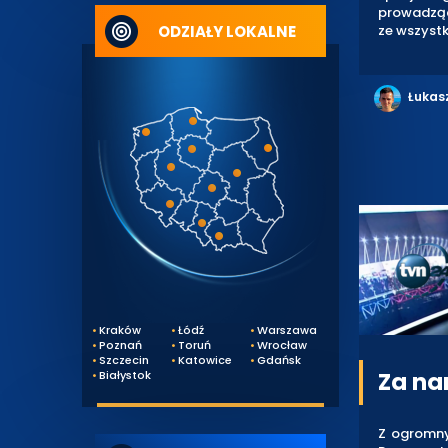
prowadząc
ODZIAŁY LOKALNE
ze wszyst
Łukas
Kraków
Łódź
Warszawa
Poznań
Toruń
Wrocław
Szczecin
Katowice
Gdańsk
Za na
Białystok
Z ogromny