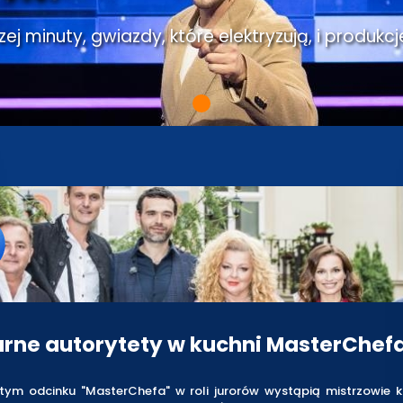
j minuty, gwiazdy, które elektryzują, i produkcj
arne autorytety w kuchni MasterChef
tym odcinku "MasterChefa" w roli jurorów wystąpią mistrzowie k