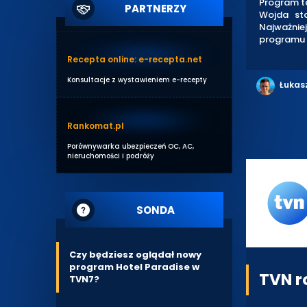
Program ta
PARTNERZY
Wojda sta
Najważnie
programu 
Recepta online: e-recepta.net
Konsultacje z wystawieniem e-recepty
Łukas
Rankomat.pl
Porównywarka ubezpieczeń OC, AC,
nieruchomości i podróży
SONDA
Czy będziesz oglądał nowy
program Hotel Paradise w
TVN r
TVN7?