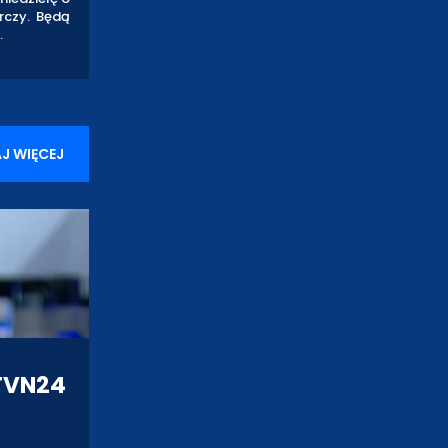
rczy. Będą
.
J WIĘCEJ
TVN24