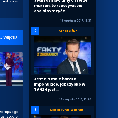
Jeśli rozmawiamy o sferze
czestników
marzeń, to rzeczywiście
chciałbym żyć z...
18 grudnia 2017, 18:31
2
Piotr Kraśko
J WIĘCEJ
Jest dla mnie bardzo
imponujące, jak szybko w
TVN24 jest...
17 sierpnia 2016, 13:20
3
Katarzyna Werner
czorajszego
az studio,