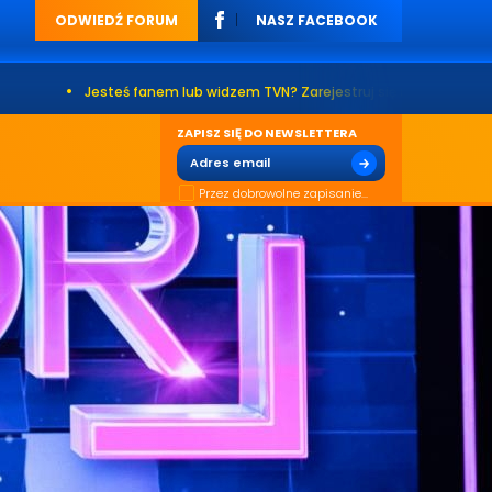
ODWIEDŹ FORUM
NASZ FACEBOOK
teś fanem lub widzem TVN? Zarejestruj się na naszym forum. Już ponad 2
ZAPISZ SIĘ DO NEWSLETTERA
Przez dobrowolne zapisanie...