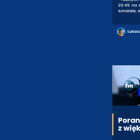
20:45 na 
sondaże, a
Łukas
Poran
z wię