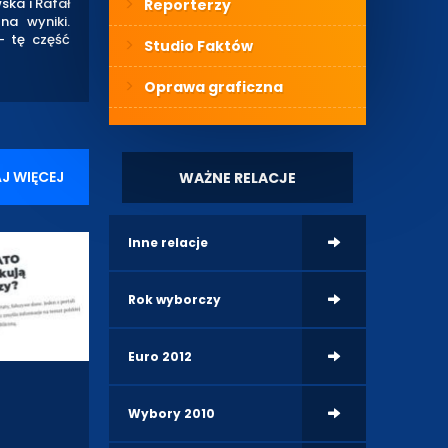
ska i Rafał
Reporterzy
na wyniki.
- tę część
Studio Faktów
Oprawa graficzna
J WIĘCEJ
WAŻNE RELACJE
Inne relacje
Rok wyborczy
Euro 2012
Wybory 2010