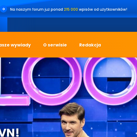
Na naszym forum już ponad
215 000
wpisów od użytkowników!
•
Jes
asze wywiady
O serwisie
Redakcja
TVN!