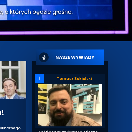
e, o których będzie głośno.
NASZE WYWIADY
1
Tomasz Sekielski
a!
ulinarnego