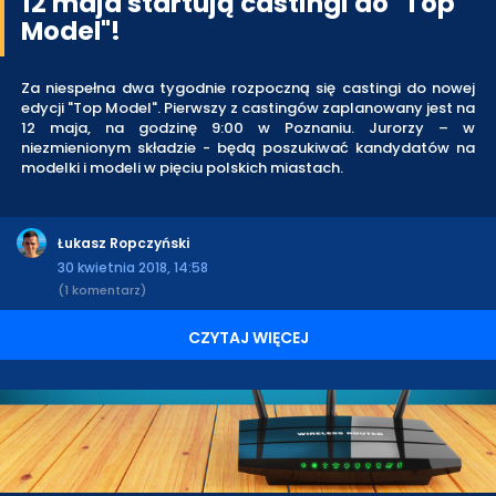
12 maja startują castingi do "Top
Model"!
Za niespełna dwa tygodnie rozpoczną się castingi do nowej
edycji "Top Model". Pierwszy z castingów zaplanowany jest na
12 maja, na godzinę 9:00 w Poznaniu. Jurorzy – w
niezmienionym składzie - będą poszukiwać kandydatów na
modelki i modeli w pięciu polskich miastach.
Łukasz Ropczyński
30 kwietnia 2018, 14:58
(1 komentarz)
CZYTAJ WIĘCEJ