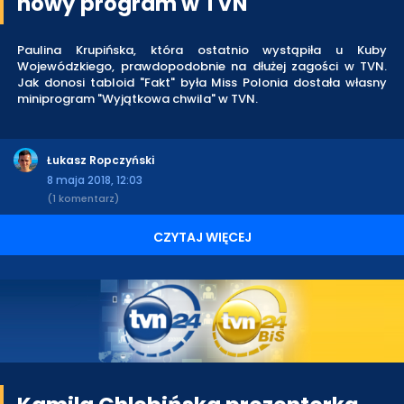
nowy program w TVN
Paulina Krupińska, która ostatnio wystąpiła u Kuby
Wojewódzkiego, prawdopodobnie na dłużej zagości w TVN.
Jak donosi tabloid "Fakt" była Miss Polonia dostała własny
miniprogram "Wyjątkowa chwila" w TVN.
Łukasz Ropczyński
8 maja 2018, 12:03
(1 komentarz)
CZYTAJ WIĘCEJ