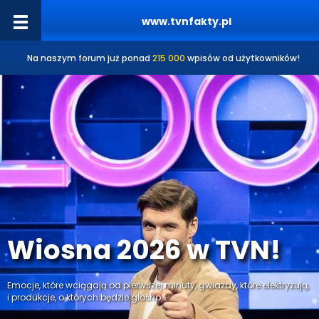
www.tvnfakty.pl
Na naszym forum już ponad
215 000
wpisów od użytkowników!
Wiosna 2026 w TVN!
Emocje, które wciągają od pierwszej minuty, gwiazdy, które elektryzują,
i produkcje, o których będzie głośno.