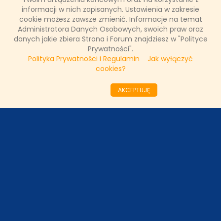
informacji w nich zapisanych. Ustawienia w zakresie
20 kwietnia 2018, 09:35
cookie możesz zawsze zmienić. Informacje na temat
(0 komentarzy)
Administratora Danych Osobowych, swoich praw oraz
danych jakie zbiera Strona i Forum znajdziesz w "Polityce
CZYTAJ WIĘCEJ
Prywatności".
Polityka Prywatności i Regulamin
Jak wyłączyć
cookies?
««
«
57
58
59
60
61
62
63
64
65
AKCEPTUJĘ
66
»
»»
ODZIAŁY LOKALNE
PARTNERZY
SONDA
NASZE WYWIADY