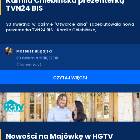
Kamila Chlebińska prezenterką
TVN24 BIS
30 kwietnia w paśmie "Otwarcie dnia" zadebiutowała nowa
prezenterka TVN24 BIS - Kamila Chlebińska,
Mateusz Bugajski
30 kwietnia 2018, 17:38
(1 komentarz)
CZYTAJ WIĘCEJ
Nowości na Majówkę w HGTV