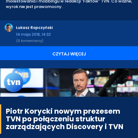
molestowania i mobbingu w redakcji "Faktów" TVN. Co ważne,
wyrok nie jest prawomocny.
Łukasz Ropczyński
14 maja 2018, 14:32
(0 komentarzy)
CZYTAJ WIĘCEJ
Piotr Korycki nowym prezesem
TVN po połączeniu struktur
zarządzających Discovery i TVN