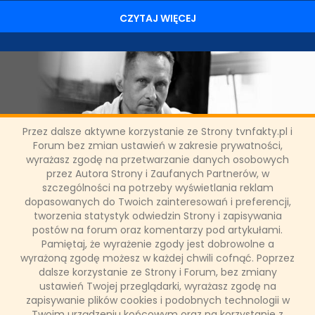
CZYTAJ WIĘCEJ
Przez dalsze aktywne korzystanie ze Strony tvnfakty.pl i
Prawomocny wyrok - były szef
Forum bez zmian ustawień w zakresie prywatności,
wyrażasz zgodę na przetwarzanie danych osobowych
"Faktów" wygrał proces z "Wprost"
przez Autora Strony i Zaufanych Partnerów, w
szczególności na potrzeby wyświetlania reklam
dopasowanych do Twoich zainteresowań i preferencji,
Sąd Apelacyjny wydał prawomocny wyrok w sprawie jednego
tworzenia statystyk odwiedzin Strony i zapisywania
z artykułów opublikowanych w tygodniku "Wprost" w 2015 r., w
wyniku którego Kamil Durczok – były szef "Faktów" – odszedł z
postów na forum oraz komentarzy pod artykułami.
TVN. "Tak się kończą oszczerstwa. Pierwszy etap trzyletniej
Pamiętaj, że wyrażenie zgody jest dobrowolne a
gehenny zakończony" - napisał na Twitterze Kamil Durczok po
wyrażoną zgodę możesz w każdej chwili cofnąć. Poprzez
ogłoszeniu wyroku.
dalsze korzystanie ze Strony i Forum, bez zmiany
ustawień Twojej przeglądarki, wyrażasz zgodę na
zapisywanie plików cookies i podobnych technologii w
Twoim urządzeniu końcowym oraz na korzystanie z
Łukasz Ropczyński