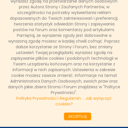
wyrażasz zgodę na przetwarzanie danych osobowych
"Szkoła. Parodia" w player.pl
przez Autora Strony i Zaufanych Partnerów, w
szczególności na potrzeby wyświetlania reklam
dopasowanych do Twoich zainteresowań i preferencji,
Największe gwiazdy polskiego YouTuba wkraczają na plan
„Szkoły”! Tylko w player.pl kolejna odsłona cieszącej się
tworzenia statystyk odwiedzin Strony i zapisywania
ogromnym zainteresowaniem parodii jednego z
postów na forum oraz komentarzy pod artykułami.
najpopularniejszych seriali paradokumentalnych. Tym razem
Pamiętaj, że wyrażenie zgody jest dobrowolne a
w szkolne mury zawita Stuu, a jedno z nieoczekiwanych
wyrażoną zgodę możesz w każdej chwili cofnąć. Poprzez
zdarzeń wywróci do góry nogami dotychczasowe życie
dalsze korzystanie ze Strony i Forum, bez zmiany
nastolatków.
ustawień Twojej przeglądarki, wyrażasz zgodę na
zapisywanie plików cookies i podobnych technologii w
Twoim urządzeniu końcowym oraz na korzystanie z
informacji w nich zapisanych. Ustawienia w zakresie
12 października 2017, 19:47
cookie możesz zawsze zmienić. Informacje na temat
(0 komentarzy)
Administratora Danych Osobowych, swoich praw oraz
danych jakie zbiera Strona i Forum znajdziesz w "Polityce
CZYTAJ WIĘCEJ
Prywatności".
Polityka Prywatności i Regulamin
Jak wyłączyć
cookies?
««
«
64
65
66
67
68
69
70
71
72
AKCEPTUJĘ
73
»
»»