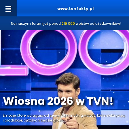
www.tvnfakty.pl
Na naszym forum już ponad
215 000
wpisów od użytkowników!
Wiosna 2026 w TVN!
Emocje, które wciągają od pierwszej minuty, gwiazdy, które elektryzują,
i produkcje, o których będzie głośno.