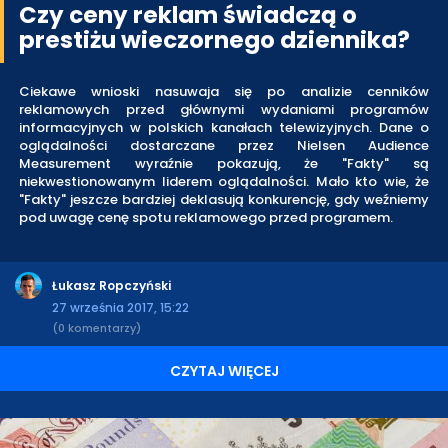
Czy ceny reklam świadczą o
prestiżu wieczornego dziennika?
Ciekawe wnioski nasuwaja się po analizie cenników
reklamowych przed głównymi wydaniami programów
informacyjnych w polskich kanałach telewizyjnych. Dane o
oglądalności dostarczane przez Nielsen Audience
Measurement wyraźnie pokazują, że "Fakty" są
niekwestionowanym liderem oglądalności. Mało kto wie, że
"Fakty" jeszcze bardziej deklasują konkurencję, gdy weźniemy
pod uwagę cenę spotu reklamowego przed programem.
Łukasz Ropczyński
27 września 2017, 15:22
(0 komentarzy)
CZYTAJ WIĘCEJ