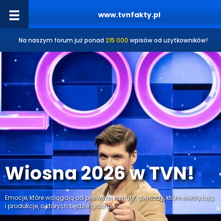
www.tvnfakty.pl
Na naszym forum już ponad
215 000
wpisów od użytkowników!
Wiosna 2026 w TVN!
Emocje, które wciągają od pierwszej minuty, gwiazdy, które elektryzują,
i produkcje, o których będzie głośno.