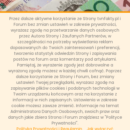
Przez dalsze aktywne korzystanie ze Strony tvnfakty.pl i
Forum bez zmian ustawień w zakresie prywatności,
Poznamy koszty ubezpieczenia
wyrażasz zgodę na przetwarzanie danych osobowych
przez Autora Strony i Zaufanych Partnerów, w
na życie
szczególności na potrzeby wyświetlania reklam
dopasowanych do Twoich zainteresowań i preferencji,
tworzenia statystyk odwiedzin Strony i zapisywania
W sejmie właśnie leży ustawa o dystrybucji ubezpieczeń. W
postów na forum oraz komentarzy pod artykułami.
myśl przygotowywanej nowelizacji towarzystwa
ubezpieczeniowe będą miały obowiązek poinformowania
Pamiętaj, że wyrażenie zgody jest dobrowolne a
klienta o marży otrzymywanej od konkretnej firmy
wyrażoną zgodę możesz w każdej chwili cofnąć. Poprzez
ubezpieczeniowej. Czy zyskają na tym klienci? Jakie jeszcze
dalsze korzystanie ze Strony i Forum, bez zmiany
branże muszą klarownie przedstawiać swoją ofertę?
ustawień Twojej przeglądarki, wyrażasz zgodę na
zapisywanie plików cookies i podobnych technologii w
Twoim urządzeniu końcowym oraz na korzystanie z
informacji w nich zapisanych. Ustawienia w zakresie
Łukasz Ropczyński
cookie możesz zawsze zmienić. Informacje na temat
25 września 2017, 14:11
Administratora Danych Osobowych, swoich praw oraz
danych jakie zbiera Strona i Forum znajdziesz w "Polityce
CZYTAJ WIĘCEJ
Prywatności".
Polityka Prywatności i Regulamin
Jak wyłączyć