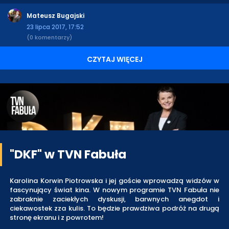
Mateusz Bugajski
23 lipca 2017, 17:52
(0 komentarzy)
CZYTAJ WIĘCEJ
"DKF" w TVN Fabuła
Karolina Korwin Piotrowska i jej goście wprowadzą widzów w
fascynujący świat kina. W nowym programie TVN Fabuła nie
zabraknie zaciekłych dyskusji, barwnych anegdot i
ciekawostek zza kulis. To będzie prawdziwa podróż na drugą
stronę ekranu i z powrotem!