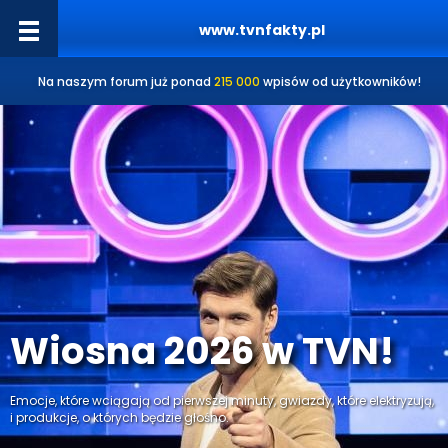
www.tvnfakty.pl
Na naszym forum już ponad
215 000
wpisów od użytkowników!
Wiosna 2026 w TVN!
Emocje, które wciągają od pierwszej minuty, gwiazdy, które elektryzują,
i produkcje, o których będzie głośno.