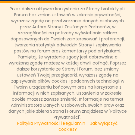
Przez dalsze aktywne korzystanie ze Strony tvnfakty.pl i
Mateusz Gessler z nowym
Forum bez zmian ustawień w zakresie prywatności,
programem od września
wyrażasz zgodę na przetwarzanie danych osobowych
przez Autora Strony i Zaufanych Partnerów, w
szczególności na potrzeby wyświetlania reklam
Jesienią na antenie TVN swoją premierę będzie miał autorski
dopasowanych do Twoich zainteresowań i preferencji,
program Mateusza Gesslera "Drzewo Marzeń". Znany
restaurator odwiedzi wybrane szkoły w całej Polsce i pomoże
tworzenia statystyk odwiedzin Strony i zapisywania
najmłodszym spełnić marzenia ich bliskich. Uczestnicy
postów na forum oraz komentarzy pod artykułami.
programu będą mieli za zadanie wymyślić takie życzenia,
Pamiętaj, że wyrażenie zgody jest dobrowolne a
które uszczęśliwią kogoś innego. Format ten zdobył
wyrażoną zgodę możesz w każdej chwili cofnąć. Poprzez
popularność w Holandii.
dalsze korzystanie ze Strony i Forum, bez zmiany
ustawień Twojej przeglądarki, wyrażasz zgodę na
zapisywanie plików cookies i podobnych technologii w
Twoim urządzeniu końcowym oraz na korzystanie z
Łukasz Ropczyński
informacji w nich zapisanych. Ustawienia w zakresie
8 czerwca 2017, 10:12
cookie możesz zawsze zmienić. Informacje na temat
(0 komentarzy)
Administratora Danych Osobowych, swoich praw oraz
danych jakie zbiera Strona i Forum znajdziesz w "Polityce
CZYTAJ WIĘCEJ
Prywatności".
Polityka Prywatności i Regulamin
Jak wyłączyć
cookies?