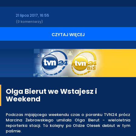
21 lipca 2017, 16:55
(0 komentarzy)
CZYTAJ WIĘCEJ
Olga Bierut we Wstajesz i
Weekend
Podczas mijającego weekendu czas o poranku TVN24 prócz
Marcina Żebrowskiego umilała Olga Bierut - wieloletnia
reporterka stacji. To kolejny po Oldze Olesek debiut w tym
paśmie.