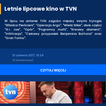
Letnie lipcowe kino w TVN
W lipcu na antenie TVN zagości między innymi trylogia
"Władca Pierścieni", "Operacja Argo", "Wielki Mike", dwie części
"G.I. Joe", "Opór", "Pogromcy mafii", "Krwawy diament",
"Infiltracja", "Ciekawy przypadek Benjamina Buttona" oraz
"Gran Torino".
13 czerwca 2017, 10:24
(0 komentarzy)
CZYTAJ WIĘCEJ