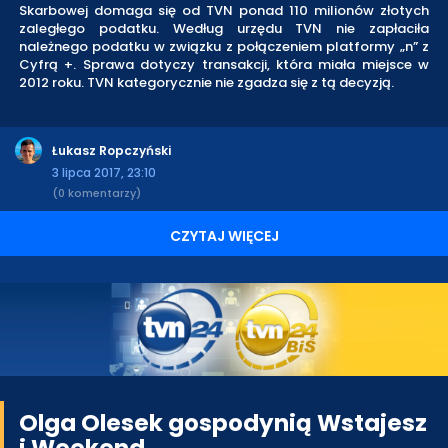
Skarbowej domaga się od TVN ponad 110 milionów złotych
zaległego podatku. Według urzędu TVN nie zapłaciła
należnego podatku w związku z połączeniem platformy „n” z
Cyfrą +. Sprawa dotyczy transakcji, która miała miejsce w
2012 roku. TVN kategorycznie nie zgadza się z tą decyzją.
Łukasz Ropczyński
3 lipca 2017, 23:10
(0 komentarzy)
CZYTAJ WIĘCEJ
Olga Olesek gospodynią Wstajesz
i Weekend