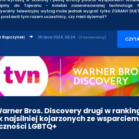
ilipiny do Tajwanu - kolebki zaawansowanej technologii. N
dywalny telewizyjny wyścig może jednak wygrać tylko ZGRANY DUET.
postawili tym razem uczestnicy, czy mieli dylemat?
z Ropczyński
26 lipca 2024, 08:24
(0 komentarzy)
CZYTA
arner Bros. Discovery drugi w rankin
 najsilniej kojarzonych ze wsparciem
czności LGBTQ+