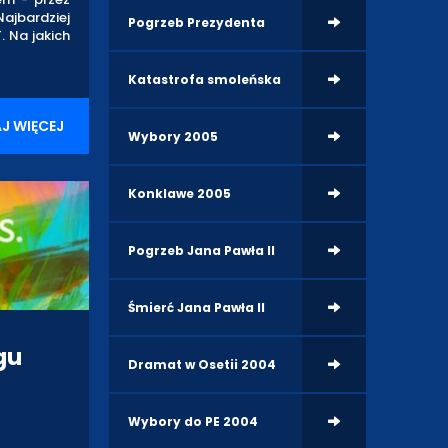
ajbardziej
Pogrzeb Prezydenta
 Na jakich
Katastrofa smoleńska
J WIĘCEJ
Wybory 2005
Konklawe 2005
Pogrzeb Jana Pawła II
Śmierć Jana Pawła II
gu
Dramat w Osetii 2004
Wybory do PE 2004