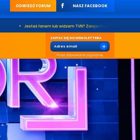
ODWIEDŹ FORUM
NASZ FACEBOOK
teś fanem lub widzem TVN? Zarejestruj się na naszym forum. Już ponad 2
ZAPISZ SIĘ DO NEWSLETTERA
Przez dobrowolne zapisanie...