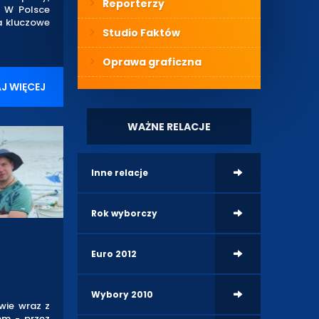
Reporterzy
. W Polsce
a kluczowe
Studio Faktów
Oprawa graficzna
J WIĘCEJ
WAŻNE RELACJE
Inne relacje
Rok wyborczy
Euro 2012
Wybory 2010
wie wraz z
em - przez