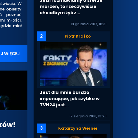
Jeśli rozmawiamy o sferze
świecie. W
marzeń, to rzeczywiście
ne obiekty
chciałbym żyć z...
ć i poznać
i miłości.
18 grudnia 2017, 18:31
ędzie miał
2
Piotr Kraśko
J WIĘCEJ
Jest dla mnie bardzo
imponujące, jak szybko w
TVN24 jest...
17 sierpnia 2016, 13:20
nków!
3
Katarzyna Werner