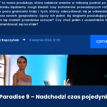
" to nowa produkcja, która zabierze widzów w miłosną podroż po 
cinku będziemy mogli śledzić losy bohaterów prowadzących róż
 poza granicami kraju i tych, którzy zdecydowali się je odwiedzi
cia swoich gospodarzy. Łączy ich jedno. Są singlami poszukującym
m się znaleźć prawdziwe uczucie? Czy choć jeden z uczestników b
meldować się na stałe?
z Ropczyński
9 sierpnia 2024, 12:29
CZYTA
 Paradise 9 – Nadchodzi czas pojedy