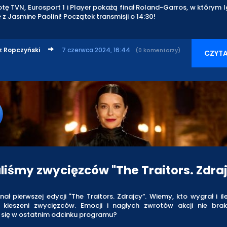
tę TVN, Eurosport 1 i Player pokażą finał Roland-Garros, w którym 
ę z Jasmine Paolini! Początek transmisji o 14:30!
z Ropczyński
7 czerwca 2024, 16:44
(0 komentarzy)
CZYTA
liśmy zwycięzców "The Traitors. Zdraj
nał pierwszej edycji "The Traitors. Zdrajcy”. Wiemy, kto wygrał i il
o kieszeni zwycięzców. Emocji i nagłych zwrotów akcji nie bra
 się w ostatnim odcinku programu?