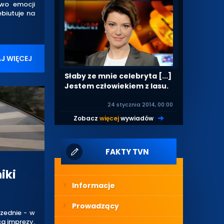
two emocji
ebiutuje na
J WIĘCEJ
Słaby ze mnie celebryta [...]
Jestem człowiekiem z lasu.
24 stycznia 2014, 00:00
Zobacz
więcej
wywiadów
|
FAKTY TVN
iki
Informacje
Prowadzący
rzednie - w
ca imprezy,