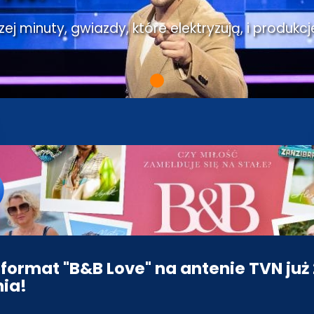
j minuty, gwiazdy, które elektryzują, i produkcj
format "B&B Love" na antenie TVN już
nia!