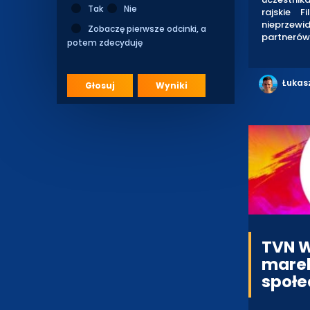
Tak
Nie
rajskie F
nieprzewi
Zobaczę pierwsze odcinki, a
partnerów 
potem zdecyduję
Łukas
Głosuj
Wyniki
TVN W
marek
społe