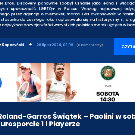
r Bros. Discovery ponownie zdobył uznanie jako jedna z wiodą
ących społeczność LGBTQ+ w Polsce. Według najnowszej edycj
ego przez agencję Wavemaker, marka TVN awansowała w rankin
stosunku do zeszłego roku i uplasowała się na historycznym, dru
 najwyższa pozycja wśród wszystkich polskich marek ujętych w bad
z Ropczyński
26 lipca 2024, 08:06
(0 komentarzy)
CZYTA
 Roland-Garros Świątek – Paolini w so
urosporcie 1 i Playerze