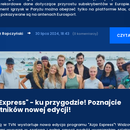
 rekordowe dane dotyczące przyrostu subskrybentów w Europie
ent igrzysk w Paryżu można obejrzeć tylko na platformie Max, 
e pokazywane są na antenach Eurosport.
z Ropczyński
30 lipca 2024, 18:43
(0 komentarzy)
CZYTA
 Express" - ku przygodzie! Poznajcie
tników nowej edycji!
nią w TVN wystartuje nowa edycja programu "Azja Express"! Widzo
ami wyruszą w szaloną i pełną emocji podróż wyspiarskim szlaki