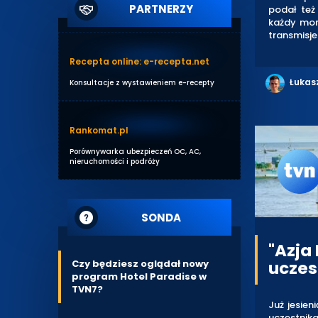
PARTNERZY
podał też
każdy mom
transmisj
Recepta online: e-recepta.net
Łukas
Konsultacje z wystawieniem e-recepty
Rankomat.pl
Porównywarka ubezpieczeń OC, AC,
nieruchomości i podróży
SONDA
"Azja
uczes
Czy będziesz oglądał nowy
program Hotel Paradise w
TVN7?
Już jesie
uczestnik