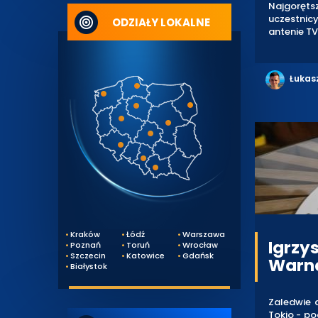
Najgoręts
uczestnicy
ODZIAŁY LOKALNE
antenie TV
Łukas
Kraków
Łódź
Warszawa
Igrzy
Poznań
Toruń
Wrocław
Szczecin
Katowice
Gdańsk
Warne
Białystok
Zaledwie d
Tokio - po