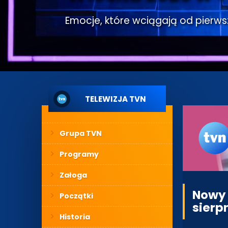
Emocje, które wciągają od pierwsze
TELEWIZJA TVN
Grupa TVN
Programy
Załoga
Nowy 
Początki
sierp
Historia