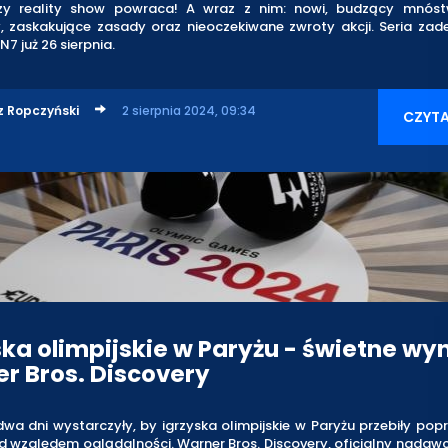
zy reality show powraca! A wraz z nim: nowi, budzący mnós
, zaskakujące zasady oraz nieoczekiwane zwroty akcji. Seria zad
N7 już 26 sierpnia.
z Ropczyński
2 sierpnia 2024, 09:34
CZYTA
ska olimpijskie w Paryżu - świetne wyn
r Bros. Discovery
wa dni wystarczyły, by igrzyska olimpijskie w Paryżu przebiły pop
d względem oglądalności. Warner Bros. Discovery, oficjalny nadaw