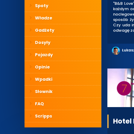
"B&B Love
Spoty
każdym od
noclegowe
Władze
sposób ży
Czy uda i
Gadżety
odwagę za
Dosyły
Łukas
Pojazdy
Opinie
Wpadki
Słownik
FAQ
Scripps
Hotel