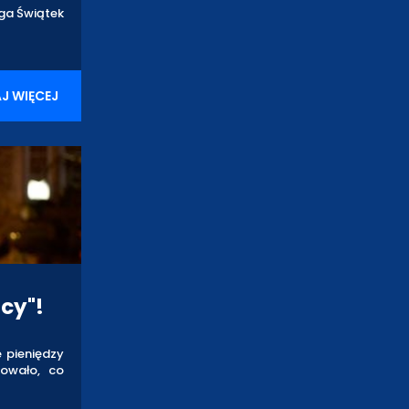
Iga Świątek
J WIĘCEJ
cy"!
e pieniędzy
kowało, co