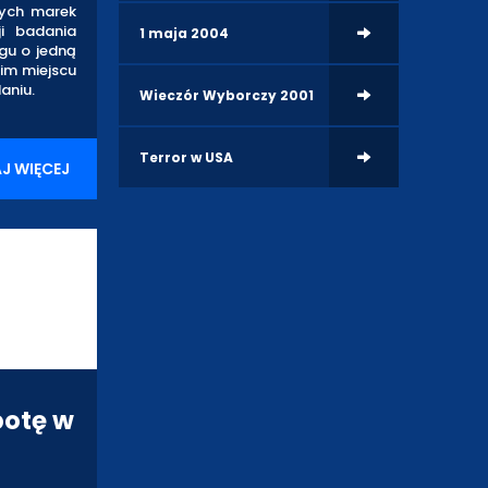
cych marek
i badania
1 maja 2004
gu o jedną
gim miejscu
aniu.
Wieczór Wyborczy 2001
Terror w USA
J WIĘCEJ
botę w