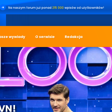
Na naszym forum już ponad
215 000
wpisów od użytkowników!
•
Jes
asze wywiady
O serwisie
Redakcja
TVN!