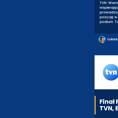
TVN Warne
wspieraj
prowadzon
pozycję w 
podium. To
Łukas
Finał
TVN, E