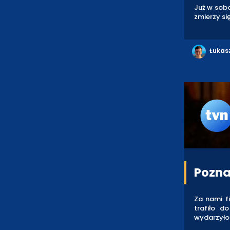
Już w sobo
zmierzy si
Łukas
Pozna
Za nami fi
trafiło d
wydarzyło