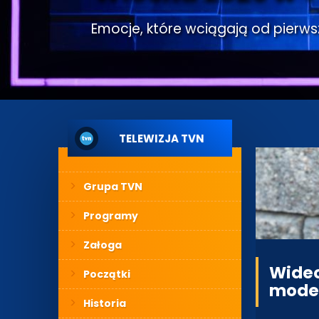
Emocje, które wciągają od pierwsze
TELEWIZJA TVN
Grupa TVN
Programy
Załoga
Wideo
Początki
model
Historia