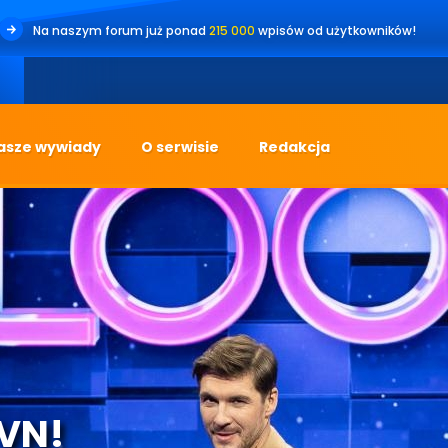
Na naszym forum już ponad
215 000
wpisów od użytkowników!
•
Jes
asze wywiady
O serwisie
Redakcja
TVN!