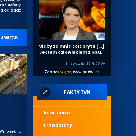
 raz szósty
żna oglądać
J WIĘCEJ
Słaby ze mnie celebryta [...]
Jestem człowiekiem z lasu.
24 stycznia 2014, 00:00
Zobacz
więcej
wywiadów
|
FAKTY TVN
Informacje
Prowadzący
Wniosek o