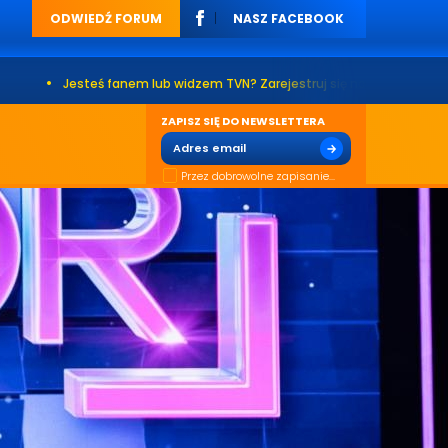
ODWIEDŹ FORUM
NASZ FACEBOOK
teś fanem lub widzem TVN? Zarejestruj się na naszym forum. Już ponad 20
ZAPISZ SIĘ DO NEWSLETTERA
Przez dobrowolne zapisanie...