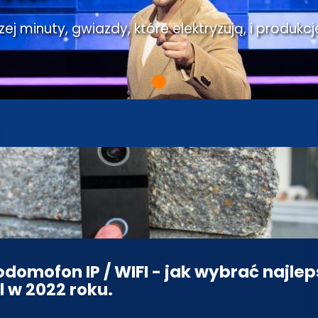
j minuty, gwiazdy, które elektryzują, i produkcj
domofon IP / WIFI - jak wybrać najlep
 w 2022 roku.