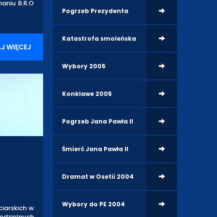
aniu B.R.O
Pogrzeb Prezydenta
Katastrofa smoleńska
J WIĘCEJ
Wybory 2005
Konklawe 2005
Pogrzeb Jana Pawła II
Śmierć Jana Pawła II
Dramat w Osetii 2004
Wybory do PE 2004
iarskich w
iedzielnych