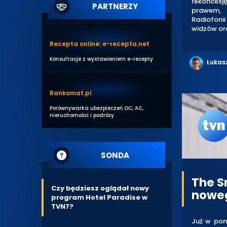
rekoncesj
PARTNERZY
prawem, 
Radiofoni
widzów or
Recepta online: e-recepta.net
Konsultacje z wystawieniem e-recepty
Łukas
Rankomat.pl
Porównywarka ubezpieczeń OC, AC,
nieruchomości i podróży
SONDA
The S
Czy będziesz oglądał nowy
noweg
program Hotel Paradise w
TVN7?
Już w poni