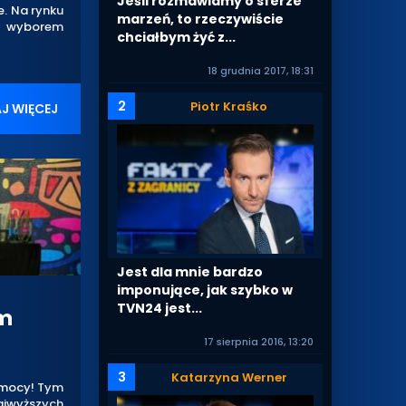
Jeśli rozmawiamy o sferze
e. Na rynku
marzeń, to rzeczywiście
d wyborem
chciałbym żyć z...
18 grudnia 2017, 18:31
2
Piotr Kraśko
J WIĘCEJ
Jest dla mnie bardzo
imponujące, jak szybko w
TVN24 jest...
ym
17 sierpnia 2016, 13:20
3
Katarzyna Werner
Pomocy! Tym
jwyższych