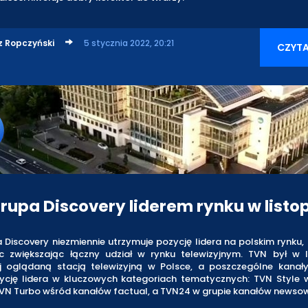
z Ropczyński
5 stycznia 2022, 20:21
CZYTA
rupa Discovery liderem rynku w listo
Discovery niezmiennie utrzymuje pozycję lidera na polskim rynku,
c zwiększając łączny udział w rynku telewizyjnym. TVN był w l
ej oglądaną stacją telewizyjną w Polsce, a poszczególne kana
zycję lidera w kluczowych kategoriach tematycznych: TVN Style w
 TVN Turbo wśród kanałów factual, a TVN24 w grupie kanałów newso