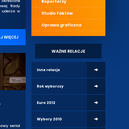
 określone
Reporterzy
owej Rady
, uderza w
Studio Faktów
Oprawa graficzna
J WIĘCEJ
WAŻNE RELACJE
Inne relacje
Rok wyborczy
o
Euro 2012
Wybory 2010
nowy serial