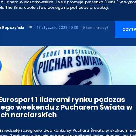
 z Janem Wieczorkowskim. Tytuł promuje piosenka "Bunt!" w wykon
ołu The Smarcoole stworzonego na potrzeby produkcji.
z Ropczyński
17 stycznia 2022, 10:38
(0 komentarzy)
CZYTA
 Eurosport 1 liderami rynku podczas
nego weekendu z Pucharem Świata w
ch narciarskich
i niedzielę rozegrano dwa konkursy Pucharu Świata w skokach narc
fen. Zarówno w trakcie sobotniej rywalizacji indywidualnej, jak i n