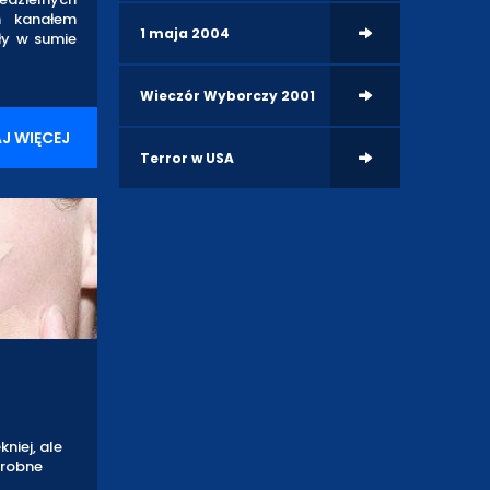
m kanałem
1 maja 2004
ły w sumie
Wieczór Wyborczy 2001
J WIĘCEJ
Terror w USA
niej, ale
Drobne