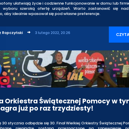
ony ułatwiają życie i codzienne funkcjonowanie w domu lub firmi
wyboru szeroką ofertę urządzeń. Warto zastanowić się na
, aby idealnie wpasował się pod własne preferencje.
z Ropczyński
3 lutego 2022, 20:26
CZYTA
a Orkiestra Świątecznej Pomocy w t
agra już po raz trzydziesty!
ę 30 stycznia odbędzie się 30. Finał Wielkiej Orkiestry Świątecznej 
brane pieniądze zostaną przeznaczone na zapewnienie na