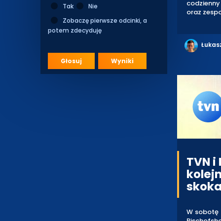
codzienny
Tak
Nie
oraz zesp
Zobaczę pierwsze odcinki, a
potem zdecyduję
Łukas
Głosuj
Wyniki
TVN i
kolej
skoka
W sobotę 
Bischofsho