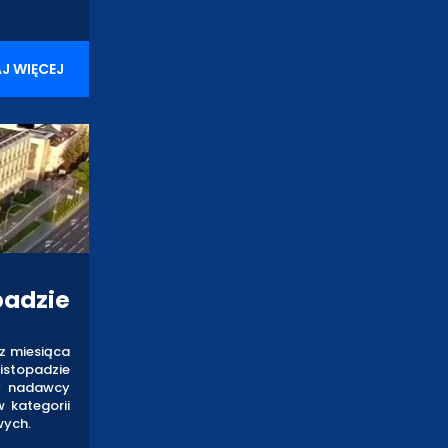
J WIĘCEJ
padzie
 z miesiąca
istopadzie
ły nadawcy
 kategorii
wych.