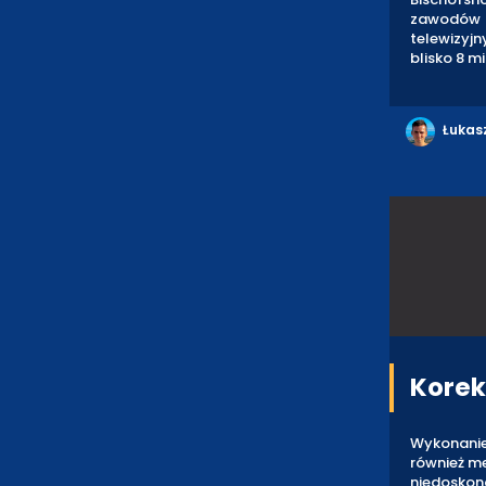
zawodów 
telewizyj
blisko 8 m
Łukas
Korek
Wykonanie 
również m
niedoskona