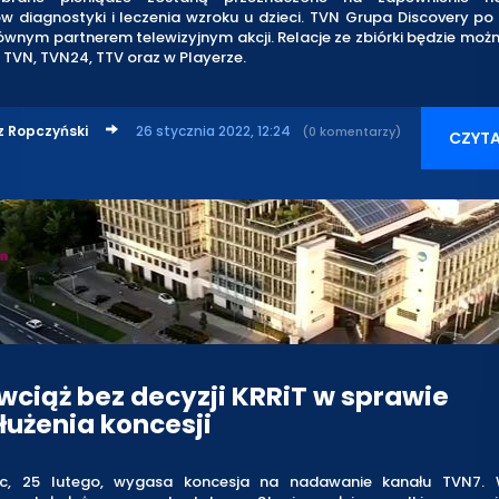
 diagnostyki i leczenia wzroku u dzieci. TVN Grupa Discovery po
ównym partnerem telewizyjnym akcji. Relacje ze zbiórki będzie mo
 TVN, TVN24, TTV oraz w Playerze.
z Ropczyński
26 stycznia 2022, 12:24
(0 komentarzy)
CZYTA
wciąż bez decyzji KRRiT w sprawie
łużenia koncesji
ąc, 25 lutego, wygasa koncesja na nadawanie kanału TVN7. 