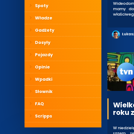
Wideodomof
Spoty
mamy do 
właściwego
Władze
Gadżety
Łukas
Dosyły
Pojazdy
Opinie
Wpadki
Słownik
Wielk
FAQ
roku z
Scripps
W niedziel
razem ze