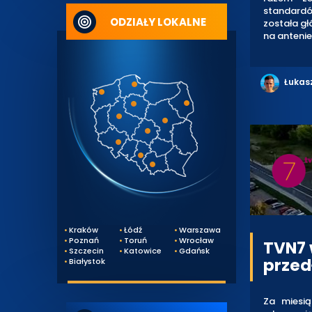
standardów
ODZIAŁY LOKALNE
została gł
na antenie
Łukas
Kraków
Łódź
Warszawa
Poznań
Toruń
Wrocław
TVN7 
Szczecin
Katowice
Gdańsk
przed
Białystok
Za miesi