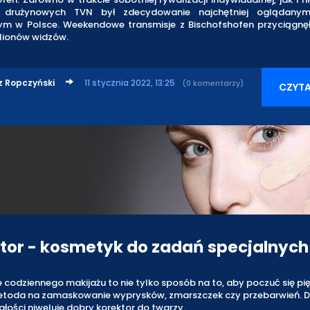
drużynowych TVN był zdecydowanie najchętniej oglądany
nym w Polsce. Weekendowe transmisje z Bischofshofen przyciągnę
ilionów widzów.
z Ropczyński
11 stycznia 2022, 13:25
(0 komentarzy)
CZYTA
tor - kosmetyk do zadań specjalnych
codziennego makijażu to nie tylko sposób na to, aby poczuć się pięk
etoda na zamaskowanie wyprysków, zmarszczek czy przebarwień. 
łości niweluje dobry korektor do twarzy.