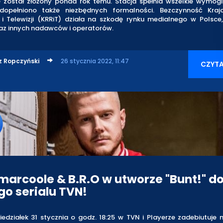
ę został złożony ponad rok temu. Stacja spełnia wszelkie wymogi
dopełniono także niezbędnych formalności. Bezczynność Kraj
i i Telewizji (KRRiT) działa na szkodę rynku medialnego w Polsce
az innych nadawców i operatorów.
z Ropczyński
26 stycznia 2022, 11:47
CZYTA
marcoole & B.R.O w utworze "Bunt!" d
o serialu TVN!
edziałek 31 stycznia o godz. 18:25 w TVN i Playerze zadebiutuje 