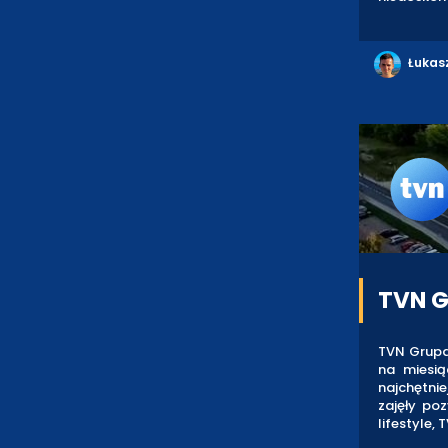
Łukas
TVN G
TVN Grupa 
na miesią
najchętni
zajęły po
lifestyle,