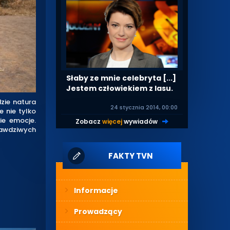
Słaby ze mnie celebryta [...]
Jestem człowiekiem z lasu.
zie natura
24 stycznia 2014, 00:00
e nie tylko
ie emocje.
Zobacz
więcej
wywiadów
|
awdziwych
FAKTY TVN
Informacje
Prowadzący