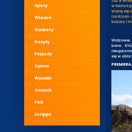
Już 6 wrze
Spoty
w historii
staną się 
Iza Krzan 
Władze
bazary i m
Gadżety
Widzowie 
Dosyły
barw. Któ
nieujarzmi
Pojazdy
się w obli
PREMIERA:
Opinie
Wpadki
Słownik
FAQ
Scripps