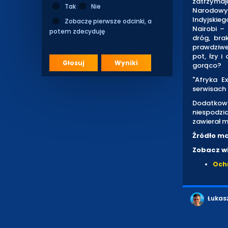
zatrzyma
Tak
Nie
Narodowy
Indyjskie
Zobaczę pierwsze odcinki, a
Nairobi –
potem zdecyduję
dróg, bra
prawdziwe 
pot, łzy 
Głosuj
Wyniki
gorąco?
"Afryka E
serwisach 
Dodatkow
niespodzi
zawierał m
Źródło ma
Zobacz wi
Ochr
Łukas