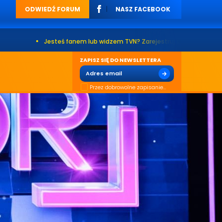
ODWIEDŹ FORUM
NASZ FACEBOOK
Jesteś fanem lub widzem TVN? Zarejestruj się na naszym forum. Już pona
ZAPISZ SIĘ DO NEWSLETTERA
Przez dobrowolne zapisanie...