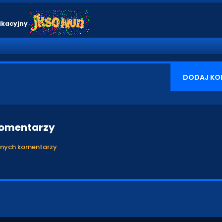
ikacyjny
DODAJ KO
komentarzy
anych komentarzy