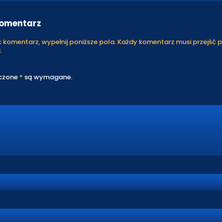
komentarz
komentarz, wypełnij poniższe pola. Każdy komentarz musi przejść 
.
czone
*
są wymagane.