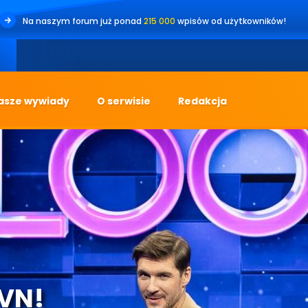
Na naszym forum już ponad
215 000
wpisów od użytkowników!
•
asze wywiady
O serwisie
Redakcja
TVN!