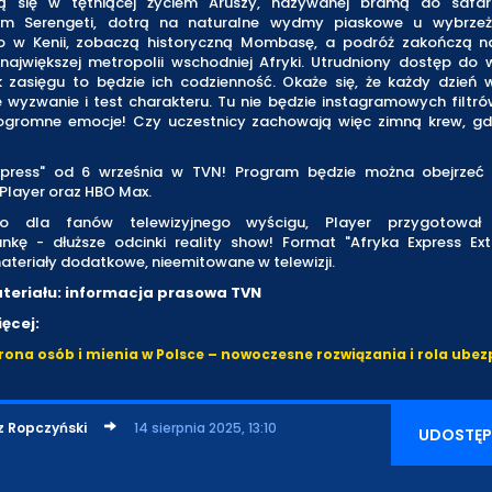
ją się w tętniącej życiem Aruszy, nazywanej bramą do safar
m Serengeti, dotrą na naturalne wydmy piaskowe u wybrze
go w Kenii, zobaczą historyczną Mombasę, a podróż zakończą 
 największej metropolii wschodniej Afryki. Utrudniony dostęp do 
k zasięgu to będzie ich codzienność. Okaże się, że każdy dzień w
wyzwanie i test charakteru. Tu nie będzie instagramowych filtró
i ogromne emocje! Czy uczestnicy zachowają więc zimną krew, gdy
xpress" od 6 września w TVN! Program będzie można obejrzeć
Player oraz HBO Max.
o dla fanów telewizyjnego wyścigu, Player przygotował
ankę - dłuższe odcinki reality show! Format "Afryka Express Ext
ateriały dodatkowe, nieemitowane w telewizji.
teriału: informacja prasowa TVN
ęcej:
ona osób i mienia w Polsce – nowoczesne rozwiązania i rola ubez
z Ropczyński
14 sierpnia 2025, 13:10
UDOSTĘP