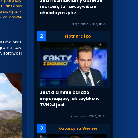
Jeśli rozmawiamy o sferze
az pierwszy
 i Tanzania
marzeń, to rzeczywiście
rowadząca -
chciałbym żyć z...
e, kolorowe
18 grudnia 2017, 18:31
2
Piotr Kraśko
astów oraz
ogramu czy
”, sprawdzi
Jest dla mnie bardzo
imponujące, jak szybko w
TVN24 jest...
17 sierpnia 2016, 13:20
3
Katarzyna Werner