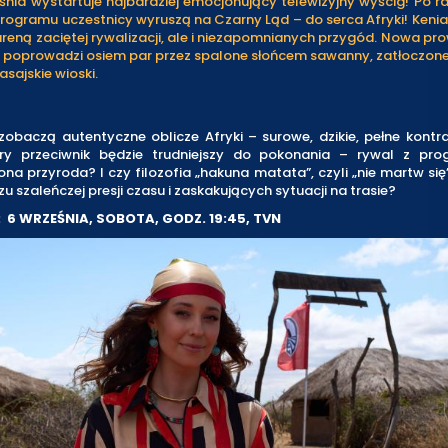
śnia wystartuje najbardziej emocjonujący telewizyjny wyścig! Po r
 programu uczestnicy wyruszą na Czarny Ląd – do serca Afryki! Kenia
areną zaciętej rywalizacji, ale i niezapomnianych przygód. Nowa p
- poprowadzi osiem par przez spalone słońcem sawanny, zatłoczon
asajskie wioski.
zobaczą autentyczne oblicze Afryki – surowe, dzikie, pełne kontr
ry przeciwnik będzie trudniejszy do pokonania – rywal z pr
ona przyroda? I czy filozofia „hakuna matata”, czyli „nie martw się
czu szaleńczej presji czasu i zaskakujących sytuacji na trasie?
 6 WRZEŚNIA, SOBOTA, GODZ. 19:45, TVN