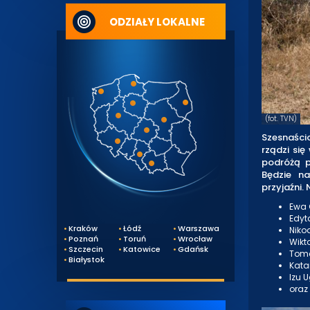
ODZIAŁY LOKALNE
(fot. TVN)
Szesnaści
rządzi się
podróżą p
Będzie n
przyjaźni.
Ewa 
Edyt
Kraków
Łódź
Warszawa
Niko
Poznań
Toruń
Wrocław
Wikt
Szczecin
Katowice
Gdańsk
Toma
Białystok
Kata
Izu 
oraz