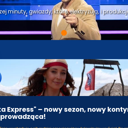
j minuty, gwiazdy, które elektryzują, i produkcj
ka Express" – nowy sezon, nowy konty
 prowadząca!