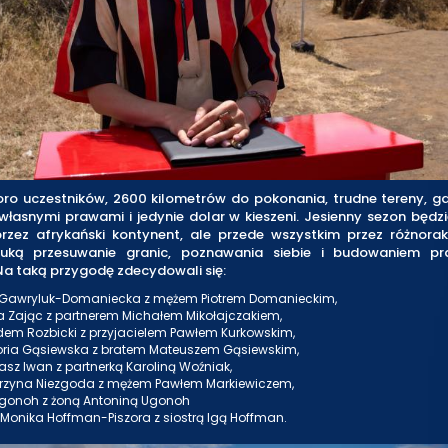
oro uczestników, 2600 kilometrów do pokonania, trudne tereny, gd
 własnymi prawami i jedynie dolar w kieszeni. Jesienny sezon będzi
rzez afrykański kontynent, ale przede wszystkim przez różnorak
auką przesuwanie granic, poznawania siebie i budowaniem pr
 Na taką przygodę zdecydowali się:
Gawryluk-Domaniecka z mężem Piotrem Domanieckim,
a Zając z partnerem Michałem Mikołajczakiem,
dem Rozbicki z przyjacielem Pawłem Kurkowskim,
oria Gąsiewska z bratem Mateuszem Gąsiewskim,
sz Iwan z partnerką Karoliną Woźniak,
rzyna Niezgoda z mężem Pawłem Markiewiczem,
Ugonoh z żoną Antoniną Ugonoh
 Monika Hoffman-Piszora z siostrą Igą Hoffman.