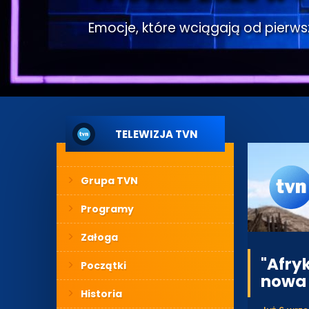
Emocje, które wciągają od pierwsze
TELEWIZJA TVN
Grupa TVN
Programy
Załoga
"Afry
Początki
nowa
Historia