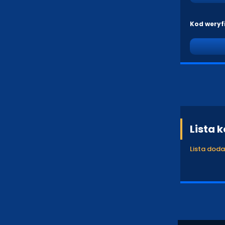
Kod weryf
Lista 
Lista dod