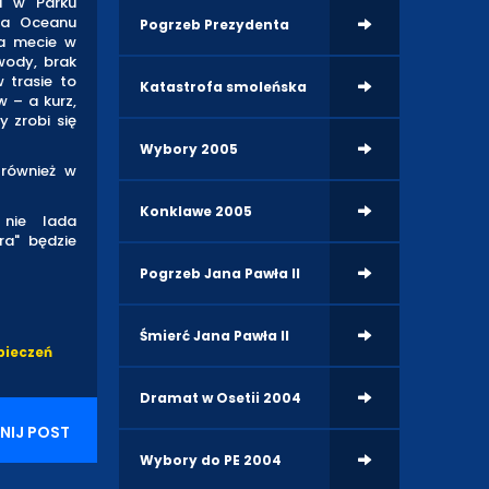
i w Parku
ża Oceanu
Pogrzeb Prezydenta
na mecie w
wody, brak
 trasie to
Katastrofa smoleńska
w – a kurz,
 zrobi się
Wybory 2005
 również w
Konklawe 2005
 nie lada
ra" będzie
Pogrzeb Jana Pawła II
Śmierć Jana Pawła II
pieczeń
Dramat w Osetii 2004
NIJ POST
Wybory do PE 2004