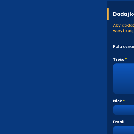
Dodaj 
Aby dodać 
weryfikacji
Pola ozna
Treść
Nick
Email