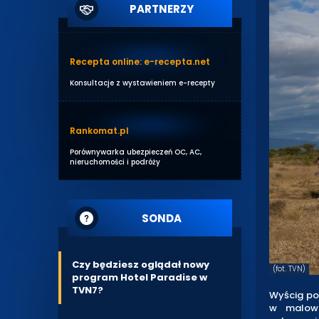
PARTNERZY
Recepta online: e-recepta.net
Konsultacje z wystawieniem e-recepty
Rankomat.pl
Porównywarka ubezpieczeń OC, AC,
nieruchomości i podróży
SONDA
Czy będziesz oglądał nowy
(fot. TVN)
program Hotel Paradise w
TVN7?
Wyścig po
w malown