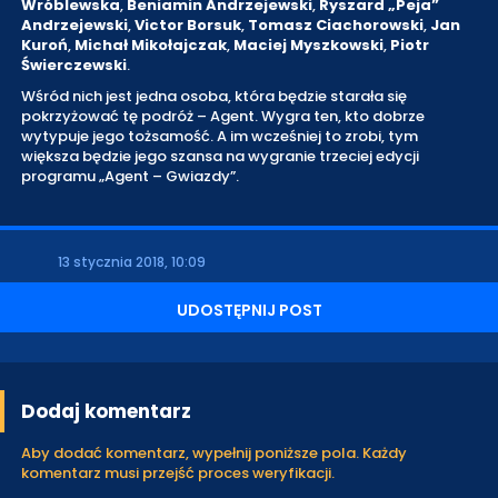
Wróblewska
,
Beniamin Andrzejewski
,
Ryszard „Peja”
Andrzejewski
,
Victor Borsuk
,
Tomasz Ciachorowski
,
Jan
Kuroń
,
Michał Mikołajczak
,
Maciej Myszkowski
,
Piotr
Świerczewski
.
Wśród nich jest jedna osoba, która będzie starała się
pokrzyżować tę podróż – Agent. Wygra ten, kto dobrze
wytypuje jego tożsamość. A im wcześniej to zrobi, tym
większa będzie jego szansa na wygranie trzeciej edycji
programu „Agent – Gwiazdy”.
13 stycznia 2018, 10:09
UDOSTĘPNIJ POST
Dodaj komentarz
Aby dodać komentarz, wypełnij poniższe pola. Każdy
komentarz musi przejść proces weryfikacji.