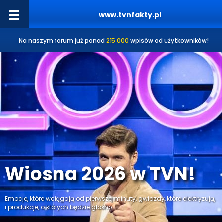
www.tvnfakty.pl
Na naszym forum już ponad
215 000
wpisów od użytkowników!
Wiosna 2026 w TVN!
Emocje, które wciągają od pierwszej minuty, gwiazdy, które elektryzują,
i produkcje, o których będzie głośno.