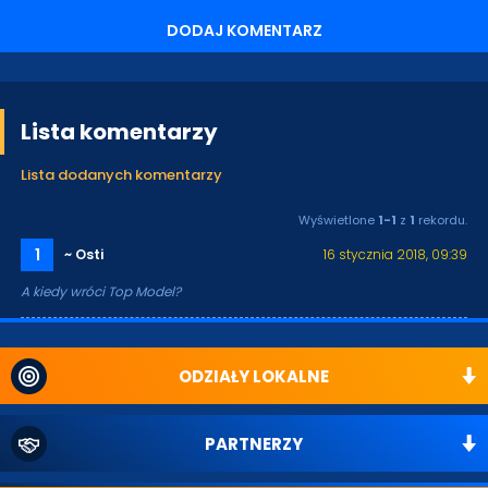
DODAJ KOMENTARZ
Lista komentarzy
Lista dodanych komentarzy
Wyświetlone
1-1
z
1
rekordu.
1
~ Osti
16 stycznia 2018, 09:39
A kiedy wróci Top Model?
ODZIAŁY LOKALNE
PARTNERZY