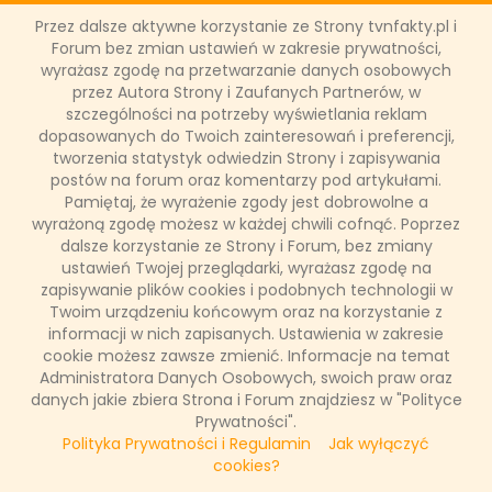
SONDA
Przez dalsze aktywne korzystanie ze Strony tvnfakty.pl i
Forum bez zmian ustawień w zakresie prywatności,
wyrażasz zgodę na przetwarzanie danych osobowych
NASZE WYWIADY
przez Autora Strony i Zaufanych Partnerów, w
szczególności na potrzeby wyświetlania reklam
dopasowanych do Twoich zainteresowań i preferencji,
tworzenia statystyk odwiedzin Strony i zapisywania
FAKTY TVN
postów na forum oraz komentarzy pod artykułami.
Pamiętaj, że wyrażenie zgody jest dobrowolne a
wyrażoną zgodę możesz w każdej chwili cofnąć. Poprzez
dalsze korzystanie ze Strony i Forum, bez zmiany
WAŻNE RELACJE
ustawień Twojej przeglądarki, wyrażasz zgodę na
zapisywanie plików cookies i podobnych technologii w
Twoim urządzeniu końcowym oraz na korzystanie z
informacji w nich zapisanych. Ustawienia w zakresie
Copyright © 2011 - 2026 by
www.tvnfakty.pl
| Wszystkie prawa
cookie możesz zawsze zmienić. Informacje na temat
zastrzeżone.
Administratora Danych Osobowych, swoich praw oraz
danych jakie zbiera Strona i Forum znajdziesz w "Polityce
Prywatności".
Polityka Prywatności i Regulamin
Jak wyłączyć
Strona główna
Nasze wywiady
O serwisie
cookies?
Redakcja