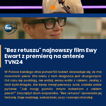
"Bez retuszu" najnowszy film Ewy
Ewart z premierą na antenie
TVN24
W Polsce każdego dnia ponad 50 kobiet dowiaduje się, że ma
nowotwór piersi. Dla wielu z nich diagnoza jest druzgocąca.
Od razu się poddają̨, nie widzą sensu walki z rakiem. Jedną z
nich była Magda. Ale kiedy minął pierwszy szok, zadała sobie
pytanie: "Jak mogę̨ pomóc innym kobietom z rakiem
piersi?" Zwyciężył duch wojownika. "Bez retuszu" opowiada jej
historię. Daje nadzieję, wskazówki, uczy i oswaja chorobę.