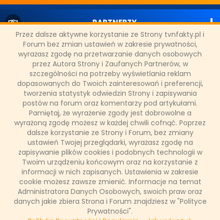
PARTNERZY
Przez dalsze aktywne korzystanie ze Strony tvnfakty.pl i
Forum bez zmian ustawień w zakresie prywatności,
SONDA
wyrażasz zgodę na przetwarzanie danych osobowych
przez Autora Strony i Zaufanych Partnerów, w
szczególności na potrzeby wyświetlania reklam
NASZE WYWIADY
dopasowanych do Twoich zainteresowań i preferencji,
tworzenia statystyk odwiedzin Strony i zapisywania
postów na forum oraz komentarzy pod artykułami.
Pamiętaj, że wyrażenie zgody jest dobrowolne a
FAKTY TVN
wyrażoną zgodę możesz w każdej chwili cofnąć. Poprzez
dalsze korzystanie ze Strony i Forum, bez zmiany
ustawień Twojej przeglądarki, wyrażasz zgodę na
zapisywanie plików cookies i podobnych technologii w
WAŻNE RELACJE
Twoim urządzeniu końcowym oraz na korzystanie z
informacji w nich zapisanych. Ustawienia w zakresie
cookie możesz zawsze zmienić. Informacje na temat
Administratora Danych Osobowych, swoich praw oraz
Copyright © 2011 - 2026 by
www.tvnfakty.pl
| Wszystkie prawa
danych jakie zbiera Strona i Forum znajdziesz w "Polityce
zastrzeżone.
Prywatności".