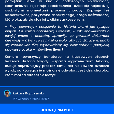
pamiętnik. Mówi w nim o codziennych wyzwaniach,
spontanicznie rejestruje spostrzeżenia, dzieli się najbardziej
osobistymi momentami procesu choroby. Zapisuje też
nieoczekiwane, pozytywne aspekty tego, czego doświadcza,
które okazały się dla niej wielkim zaskoczeniem.
–
Przy pierwszym spojrzeniu ta historia brzmi jak tysiące
innych. Ale sama bohaterka, i sposób, w jaki opowiedziała o
swojej walce z chorobą, sprawiły, że powstał dokument
niezwykły
–
o tym co czyni silna wola, aby żyć. Zarazem, udało
się zrealizować film, wydawałoby się, niemożliwy – poetycką
opowieść o raku –
mówi
Ewa Ewart
.
Kamera towarzyszy bohaterce na kluczowych etapach
leczenia. Historia Magdy, wsparta wypowiedziami lekarzy,
buduje najważniejszy przekaz filmu: rak nie zawsze oznacza
wyrok, od którego nie można się odwołać́. Jest dziś́ chorobą,
którą̨ można skutecznie leczyć́.
Łukasz Ropczyński
27 września 2023, 10:57
UDOSTĘPNIJ POST