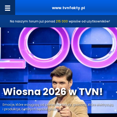
www.tvnfakty.pl
Na naszym forum już ponad
215 000
wpisów od użytkowników!
Wiosna 2026 w TVN!
Emocje, które wciągają od pierwszej minuty, gwiazdy, które elektryzują,
i produkcje, o których będzie głośno.