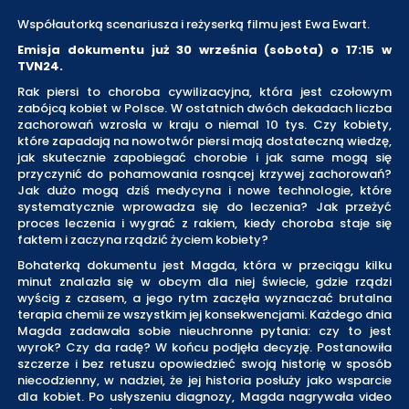
Współautorką scenariusza i reżyserką filmu jest Ewa Ewart.
Emisja dokumentu już 30 września (sobota) o 17:15 w
TVN24.
Rak piersi to choroba cywilizacyjna, która jest czołowym
zabójcą kobiet w Polsce. W ostatnich dwóch dekadach liczba
zachorowań wzrosła w kraju o niemal 10 tys. Czy kobiety,
które zapadają na nowotwór piersi mają dostateczną wiedzę,
jak skutecznie zapobiegać chorobie i jak same mogą się
przyczynić do pohamowania rosnącej krzywej zachorowań?
Jak dużo mogą dziś medycyna i nowe technologie, które
systematycznie wprowadza się do leczenia? Jak przeżyć
proces leczenia i wygrać z rakiem, kiedy choroba staje się
faktem i zaczyna rządzić życiem kobiety?
Bohaterką dokumentu jest Magda, która w przeciągu kilku
minut znalazła się w obcym dla niej świecie, gdzie rządzi
wyścig z czasem, a jego rytm zaczęła wyznaczać brutalna
terapia chemii ze wszystkim jej konsekwencjami. Każdego dnia
Magda zadawała sobie nieuchronne pytania: czy to jest
wyrok? Czy da radę? W końcu podjęła decyzję. Postanowiła
szczerze i bez retuszu opowiedzieć swoją historię w sposób
niecodzienny, w nadziei, że jej historia posłuży jako wsparcie
dla kobiet. Po usłyszeniu diagnozy, Magda nagrywała video