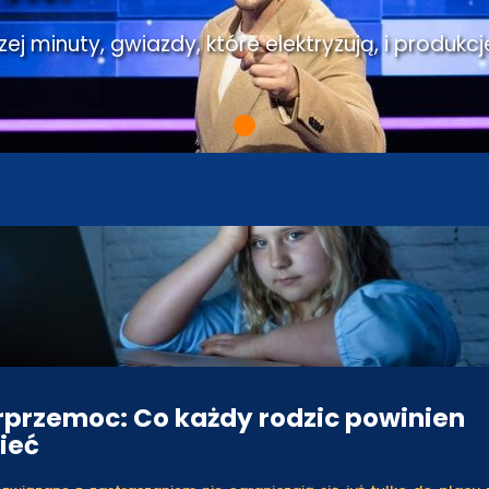
j minuty, gwiazdy, które elektryzują, i produkcj
przemoc: Co każdy rodzic powinien
ieć