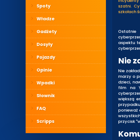
Incydenty
Spoty
szatni. C
szkołach ś
Władze
Gadżety
Ostatnie
cyberprze
aspektu t
Dosyły
cyberprze
Pojazdy
Nie z
Opinie
Nie zakład
marzy o pr
dzieci, na
Wpadki
film na 
cyberprze
Słownik
większą e
przypadku
FAQ
ponieważ d
wszystkich
Scripps
przycisk "w
Komun