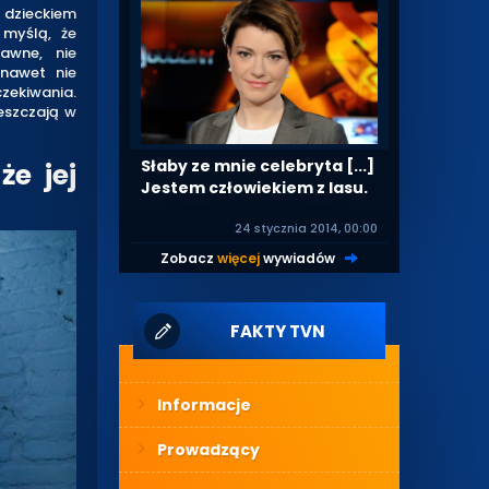
 dzieckiem
 myślą, że
bawne, nie
 nawet nie
czekiwania.
ieszczają w
Słaby ze mnie celebryta [...]
że jej
Jestem człowiekiem z lasu.
24 stycznia 2014, 00:00
Zobacz
więcej
wywiadów
|
FAKTY TVN
Informacje
Prowadzący