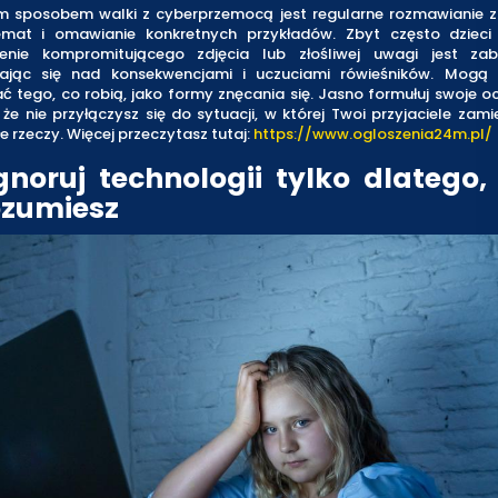
m sposobem walki z cyberprzemocą jest regularne rozmawianie z
mat i omawianie konkretnych przykładów. Zbyt często dzieci
enie kompromitującego zdjęcia lub złośliwej uwagi jest za
ając się nad konsekwencjami i uczuciami rówieśników. Mogą
ć tego, co robią, jako formy znęcania się. Jasno formułuj swoje o
 że nie przyłączysz się do sytuacji, w której Twoi przyjaciele zam
łe rzeczy. Więcej przeczytasz tutaj:
https://www.ogloszenia24m.pl/
gnoruj technologii tylko dlatego, 
ozumiesz