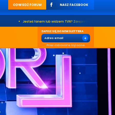
ODWIEDŹ FORUM
NASZ FACEBOOK
Jesteś fanem lub widzem TVN? Zarejestruj się na naszym forum. Już po
ZAPISZ SIĘ DO NEWSLETTERA
Przez dobrowolne zapisanie...