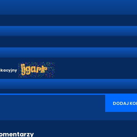
ikacyjny
DODAJ KO
komentarzy