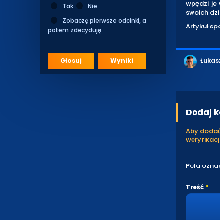
wpędzi je 
Tak
Nie
swoich dzi
Zobaczę pierwsze odcinki, a
Artykuł s
potem zdecyduję
Głosuj
Wyniki
Łukas
Dodaj 
Aby dodać 
weryfikacji
Pola ozna
Treść