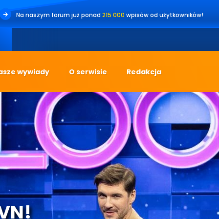
Na naszym forum już ponad
215 000
wpisów od użytkowników!
•
asze wywiady
O serwisie
Redakcja
TVN!