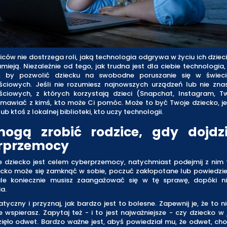
iców nie dostrzega roli, jaką technologia odgrywa w życiu ich dziec
zumieją. Niezależnie od tego, jak trudna jest dla ciebie technologia, 
 by pozwolić dziecku na swobodne poruszanie się w świec
ściowych. Jeśli nie rozumiesz najnowszych urządzeń lub nie zn
ściowych, z których korzystają dzieci (Snapchat, Instagram, Twit
zmawiać z kimś, kto może Ci pomóc. Może to być Twoje dziecko, j
lub ktoś z lokalnej biblioteki, kto uczy technologii.
ogą zrobić rodzice, gdy dojdz
rprzemocy
je dziecko jest celem cyberprzemocy, natychmiast podejmij z nim 
ecko może się zamknąć w sobie, poczuć zakłopotane lub powiedzieć
ale koniecznie musisz zaangażować się w tę sprawę, dopóki ni
a.
yczny i przyznaj, jak bardzo jest to bolesne. Zapewnij je, że to ni
je wspierasz. Zapytaj też - i to jest najważniejsze - czy dziecko w 
ięło odwet. Bardzo ważne jest, abyś powiedział mu, że odwet, cho