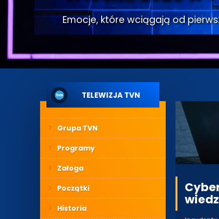
Emocje, które wciągają od pierwsze
TELEWIZJA TVN
Grupa TVN
Programy
Załoga
Cyber
Początki
wiedz
Historia