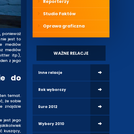
Reporterzy
Studio Faktów
Oprawa graficzna
i, ponieważ
nie jest to
ie mediów
asz mediów
WAŻNE RELACJE
ter itp.),
eden z jego
Inne relacje
ie do
Rok wyborczy
ten temat.
, że sobie
e znajdzie
Euro 2012
e jest jego
Wybory 2010
jakikolwiek
ć kuszący,