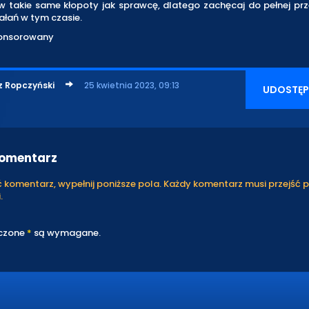
w takie same kłopoty jak sprawcę, dlatego zachęcaj do pełnej prz
ałań w tym czasie.
ponsorowany
z Ropczyński
25 kwietnia 2023, 09:13
UDOSTĘP
komentarz
komentarz, wypełnij poniższe pola. Każdy komentarz musi przejść 
.
czone
*
są wymagane.