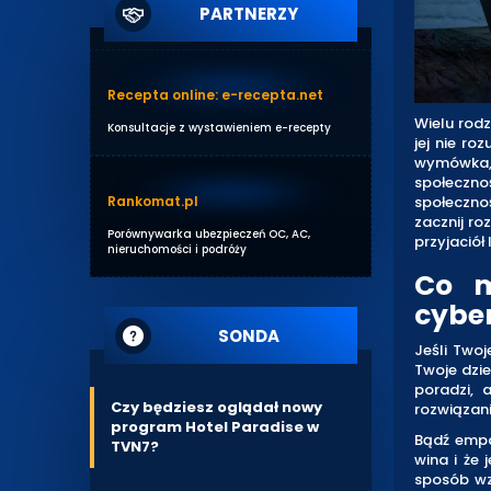
PARTNERZY
Recepta online: e-recepta.net
Wielu rodz
Konsultacje z wystawieniem e-recepty
jej nie ro
wymówka,
społeczno
Rankomat.pl
społeczno
zacznij ro
Porównywarka ubezpieczeń OC, AC,
przyjaciół 
nieruchomości i podróży
Co m
cybe
SONDA
Jeśli Two
Twoje dzi
poradzi, 
Czy będziesz oglądał nowy
rozwiązani
program Hotel Paradise w
Bądź empat
TVN7?
wina i że 
sposób wz