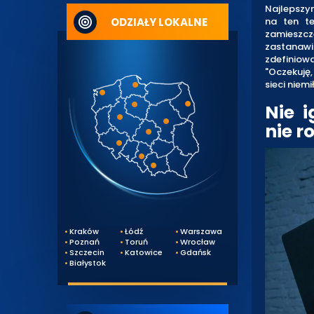
Najlepszy
ODZIAŁY LOKALNE
na ten te
zamieszcz
zastanawi
zdefiniowa
"Oczekuję,
sieci niemi
Nie i
nie r
Kraków
Łódź
Warszawa
Poznań
Toruń
Wrocław
Szczecin
Katowice
Gdańsk
Białystok