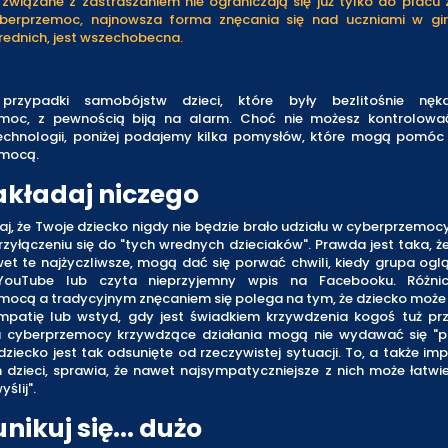
 związane z zastraszaniem nie ograniczają się już tylko do placu
yberprzemoc, najnowsza forma znęcania się nad uczniami w gi
rednich, jest wszechobecna.
 przypadki samobójstw dzieci, które były bezlitośnie nęk
moc, z pewnością biją na alarm. Choć nie możesz kontrolow
echnologii, poniżej podajemy kilka pomysłów, które mogą pomóc
mocą.
akładaj niczego
aj, że Twoje dziecko nigdy nie będzie brało udziału w cyberprzemocy,
zyłączeniu się do "tych wrednych dzieciaków". Prawda jest taka, ż
wet te najżyczliwsze, mogą dać się porwać chwili, kiedy grupa og
YouTube lub czyta nieprzyjemny wpis na Facebooku. Różni
mocą a tradycyjnym znęcaniem się polega na tym, że dziecko moż
mpatię lub wstyd, gdy jest świadkiem krzywdzenia kogoś tuż pr
 cyberprzemocy krzywdzące działania mogą nie wydawać się "p
ziecko jest tak odsunięte od rzeczywistej sytuacji. To, a także i
 dzieci, sprawia, że nawet najsympatyczniejsze z nich może łatwi
yślij".
ikuj się... dużo