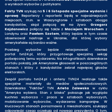
o wynikach wyborów z politykami.
Fakty TVN
szykują na
5 i 6 listopada specjalne wydania i
oprawę
. Reporterzy i reporterki będą w najważniejszych
miejscach, m.in. w Waszyngtonie i sztabach obojga
kandydatów, skąd połączą się na żywo.
Grzegorz
Kajdanowicz
połączy się także z
Maciejem Worochem
z
Londynu oraz
Pawłem Szotem
, który będzie w tym czasie
obserwował nastroje w Ukrainie, dla której wybory
amerykańskie są bardzo ważne.
Przebieg wyborów będzie relacjonować również
portal tvn24.pl, który przygotowuje specjalną sekcję
poświęconą temu wydarzeniu. Na infografikach dziennikarze
portalu pokażą, jak Amerykanie głosowali w poszczególnych
stanach i który z kandydatów zebrał najwięcej głosów
elektorskich.
Zespół portalu tvn24.pl i anteny TVN24 realizuje także
specjalne materiały do mediów społecznościowych.
Dziennikarka "Faktów" TVN
Arleta Zalewska
w cyklu
"Ameryka wybiera. Stan z bliska" pokazuje jak wygląda
kuchnia wyborcza - praca w sztabach wyborczych,
mobilizowanie wyborców, wydarzenia kampanijne. W
kluczowych stanach porozmawia z mieszkańcami, szukając
odpowiedzi czego oczekują od nowego prezydenta. O tym,