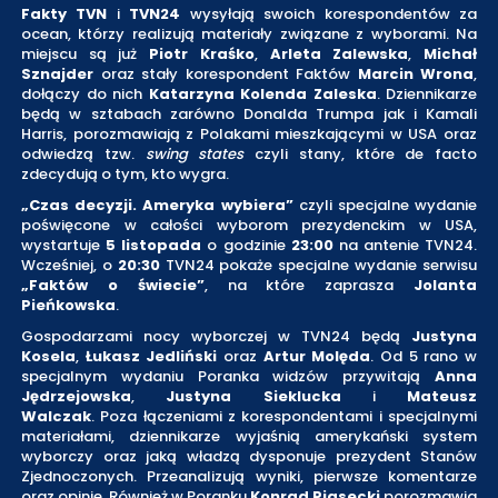
Fakty TVN
i
TVN24
wysyłają swoich korespondentów za
ocean, którzy realizują materiały związane z wyborami. Na
miejscu są już
Piotr Kraśko
,
Arleta Zalewska
,
Michał
Sznajder
oraz stały korespondent Faktów
Marcin Wrona
,
dołączy do nich
Katarzyna Kolenda Zaleska
. Dziennikarze
będą w sztabach zarówno Donalda Trumpa jak i Kamali
Harris, porozmawiają z Polakami mieszkającymi w USA oraz
odwiedzą tzw.
swing states
czyli stany, które de facto
zdecydują o tym, kto wygra.
„Czas decyzji. Ameryka wybiera”
czyli specjalne wydanie
poświęcone w całości wyborom prezydenckim w USA,
wystartuje
5 listopada
o godzinie
23:00
na antenie TVN24.
Wcześniej, o
20:30
TVN24 pokaże specjalne wydanie serwisu
„Faktów o świecie”
, na które zaprasza
Jolanta
Pieńkowska
.
Gospodarzami nocy wyborczej w TVN24 będą
Justyna
Kosela
,
Łukasz Jedliński
oraz
Artur Molęda
. Od 5 rano w
specjalnym wydaniu Poranka widzów przywitają
Anna
Jędrzejowska
,
Justyna Sieklucka
i
Mateusz
Walczak
. Poza łączeniami z korespondentami i specjalnymi
materiałami, dziennikarze wyjaśnią amerykański system
wyborczy oraz jaką władzą dysponuje prezydent Stanów
Zjednoczonych. Przeanalizują wyniki, pierwsze komentarze
oraz opinie. Również w Poranku
Konrad Piasecki
porozmawia