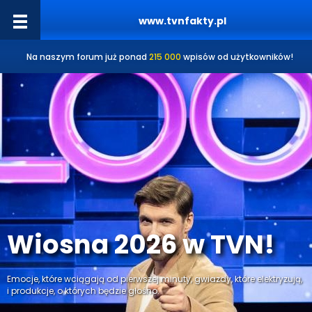
www.tvnfakty.pl
Na naszym forum już ponad
215 000
wpisów od użytkowników!
Wiosna 2026 w TVN!
Emocje, które wciągają od pierwszej minuty, gwiazdy, które elektryzują,
i produkcje, o których będzie głośno.