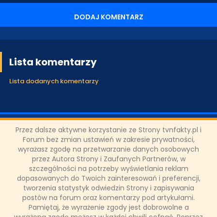
DODAJ KOMENTARZ
Lista komentarzy
Lista dodanych komentarzy
Przez dalsze aktywne korzystanie ze Strony tvnfakty.pl i
ODZIAŁY LOKALNE
Forum bez zmian ustawień w zakresie prywatności,
wyrażasz zgodę na przetwarzanie danych osobowych
przez Autora Strony i Zaufanych Partnerów, w
PARTNERZY
szczególności na potrzeby wyświetlania reklam
dopasowanych do Twoich zainteresowań i preferencji,
tworzenia statystyk odwiedzin Strony i zapisywania
postów na forum oraz komentarzy pod artykułami.
SONDA
Pamiętaj, że wyrażenie zgody jest dobrowolne a