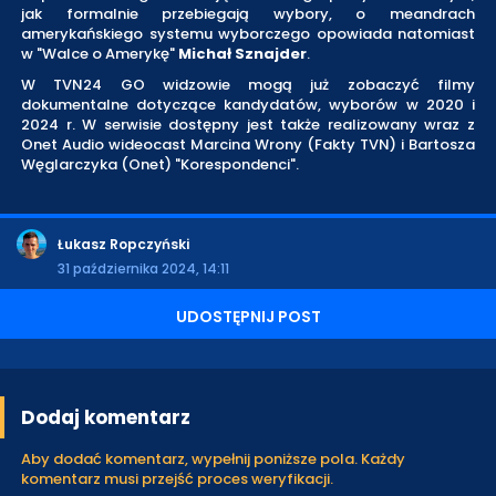
jak formalnie przebiegają wybory, o meandrach
amerykańskiego systemu wyborczego opowiada natomiast
w "Walce o Amerykę"
Michał Sznajder
.
W TVN24 GO widzowie mogą już zobaczyć filmy
dokumentalne dotyczące kandydatów, wyborów w 2020 i
2024 r. W serwisie dostępny jest także realizowany wraz z
Onet Audio wideocast Marcina Wrony (Fakty TVN) i Bartosza
Węglarczyka (Onet) "Korespondenci".
Łukasz Ropczyński
31 października 2024, 14:11
UDOSTĘPNIJ POST
Dodaj komentarz
Aby dodać komentarz, wypełnij poniższe pola. Każdy
komentarz musi przejść proces weryfikacji.