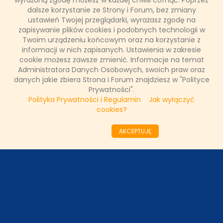
wyrażoną zgodę możesz w każdej chwili cofnąć. Poprzez
dalsze korzystanie ze Strony i Forum, bez zmiany
NASZE WYWIADY
ustawień Twojej przeglądarki, wyrażasz zgodę na
zapisywanie plików cookies i podobnych technologii w
Twoim urządzeniu końcowym oraz na korzystanie z
FAKTY TVN
informacji w nich zapisanych. Ustawienia w zakresie
cookie możesz zawsze zmienić. Informacje na temat
Administratora Danych Osobowych, swoich praw oraz
danych jakie zbiera Strona i Forum znajdziesz w "Polityce
WAŻNE RELACJE
Prywatności".
Polityka Prywatności i Regulamin
Jak wyłączyć
cookies?
Copyright © 2011 - 2026 by
www.tvnfakty.pl
| Wszystkie prawa
AKCEPTUJĘ
zastrzeżone.
Strona główna
Nasze wywiady
O serwisie
Redakcja
DESIGNED BY:
KRYSTIANBIEDA.PL
DEVELOPED BY:
TOMASZLOSKA.PL
Regulamin
Prywatność
Kontakt