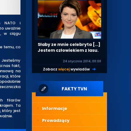
im NATO i
zo uważnie
y, w ciągu
Słaby ze mnie celebryta [...]
że temu, co
Jestem człowiekiem z lasu.
. Jesteśmy
24 stycznia 2014, 00:00
i nas fakt,
Zobacz
więcej
wywiadów
|
nansową na
cji, które
dopodobnie
zeczniczka
FAKTY TVN
h filarów
krajem. Ta
Informacje
 który jest
ważnie.
Prowadzący