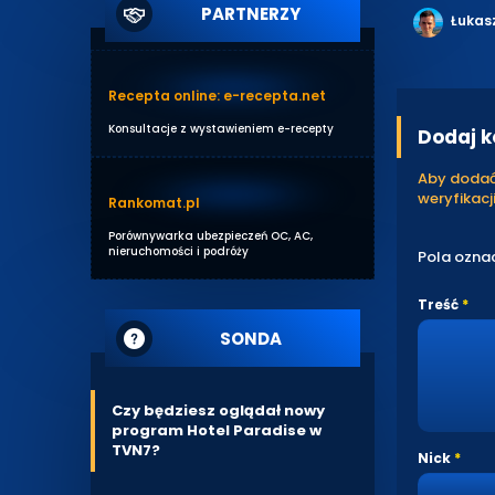
PARTNERZY
Łukas
Recepta online: e-recepta.net
Konsultacje z wystawieniem e-recepty
Dodaj 
Aby dodać 
weryfikacji
Rankomat.pl
Porównywarka ubezpieczeń OC, AC,
nieruchomości i podróży
Pola ozna
Treść
SONDA
Czy będziesz oglądał nowy
program Hotel Paradise w
TVN7?
Nick