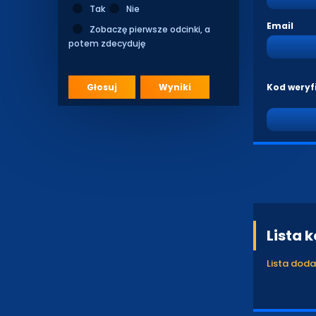
Tak
Nie
Email
Zobaczę pierwsze odcinki, a
potem zdecyduję
Głosuj
Wyniki
Kod weryf
Lista 
Lista dod