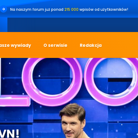
Na naszym forum już ponad
215 000
wpisów od użytkowników!
asze wywiady
O serwisie
Redakcja
TVN!