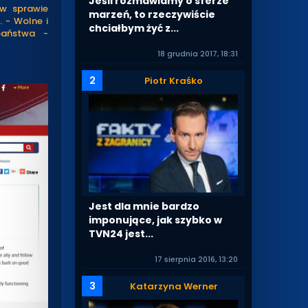
Jeśli rozmawiamy o sferze
 w sprawie
marzeń, to rzeczywiście
 - Wolne i
chciałbym żyć z...
państwa -
18 grudnia 2017, 18:31
2
Piotr Kraśko
Jest dla mnie bardzo
imponujące, jak szybko w
TVN24 jest...
17 sierpnia 2016, 13:20
3
Katarzyna Werner