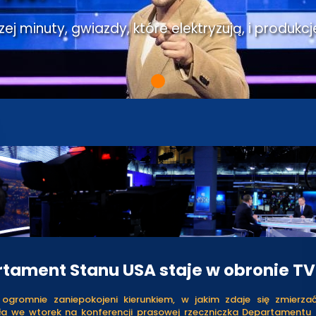
j minuty, gwiazdy, które elektryzują, i produkcj
tament Stanu USA staje w obronie T
ogromnie zaniepokojeni kierunkiem, w jakim zdaje się zmierza
ła we wtorek na konferencji prasowej rzeczniczka Departamentu