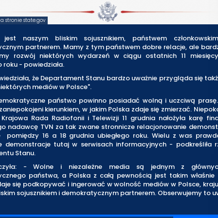
 stronie state.gov
 jest naszym bliskim sojusznikiem, państwem członkowsk
cznym partnerem. Mamy z tym państwem dobre relacje, ale bard
my rozwój niektórych wydarzeń w ciągu ostatnich 11 miesięc
 roku - powiedziała.
iedziała, że Departament Stanu bardzo uważnie przygląda się tak
iektórych mediów w Polsce".
emokratyczne państwo powinno posiadać wolną i uczciwą prasę
aniepokojeni kierunkiem, w jakim Polska zdaje się zmierzać. Niepoko
 Krajowa Rada Radiofonii i Telewizji 11 grudnia nałożyła karę fi
o nadawcę TVN za tak zwane stronnicze relacjonowanie demonstra
ę pomiędzy 16 a 18 grudnia ubiegłego roku. Wielu z was praw
te demonstracje tutaj w serwisach informacyjnych - podkreśliła r
ntu Stanu.
czyła: - Wolne i niezależne media są jednym z głównyc
cznego państwa, a Polska z całą pewnością jest takim właśnie 
aje się podkopywać i ingerować w wolność mediów w Polsce, kraju,
iskim sojusznikiem i demokratycznym partnerem. Obserwujemy to u