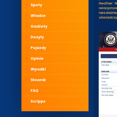
Heather N
Spoty
relacjono
niezależ
Władze
oświadczy
Gadżety
Dosyły
Pojazdy
Opinie
Wpadki
Słownik
FAQ
Scripps