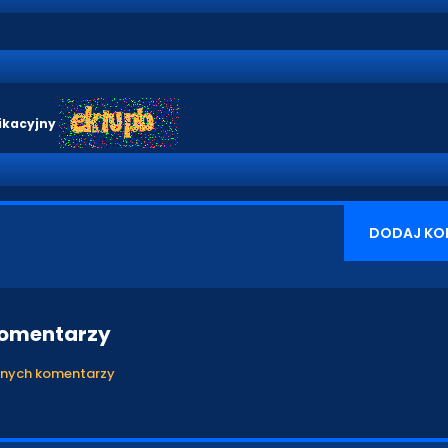
ikacyjny
DODAJ KO
komentarzy
anych komentarzy