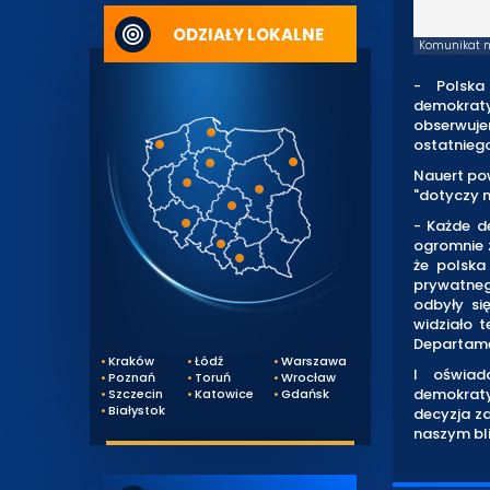
ODZIAŁY LOKALNE
Komunikat na
- Polska
demokraty
obserwuje
ostatniego
Nauert pow
"dotyczy n
- Każde d
ogromnie z
że polska
prywatneg
odbyły si
widziało 
Departame
Kraków
Łódź
Warszawa
I oświad
Poznań
Toruń
Wrocław
demokraty
Szczecin
Katowice
Gdańsk
Białystok
decyzja zd
naszym bl