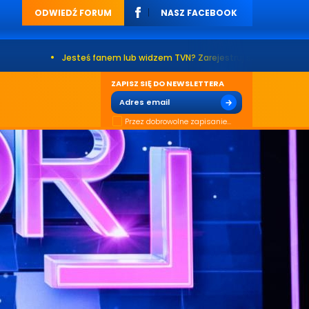
ODWIEDŹ FORUM
NASZ FACEBOOK
•
Jesteś fanem lub widzem TVN? Zarejestruj się na naszym forum. Już p
ZAPISZ SIĘ DO NEWSLETTERA
Przez dobrowolne zapisanie...