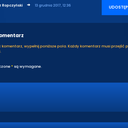
z Ropczyński
13 grudnia 2017, 12:36
UDOSTĘP
komentarz
komentarz, wypełnij poniższe pola. Każdy komentarz musi przejść 
.
czone
*
są wymagane.