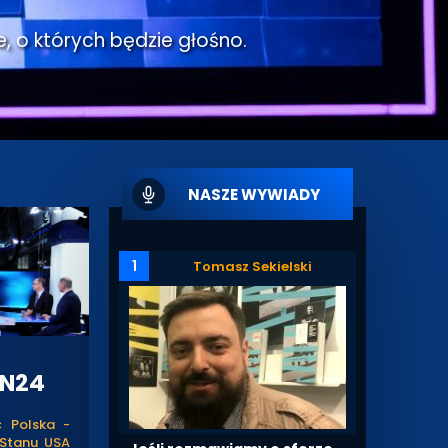
e, o których będzie głośno.
NASZE WYWIADY
1
Tomasz Sekielski
VN24
ć Polska -
 Stanu USA