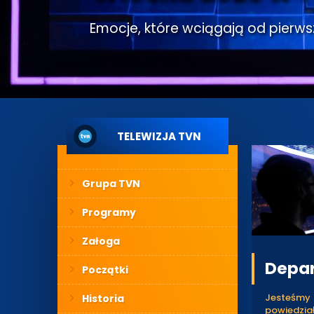
Emocje, które wciągają od pierwsze
TELEWIZJA TVN
Grupa TVN
Programy
Załoga
Depar
Początki
Jesteśmy 
Historia
powiedzia