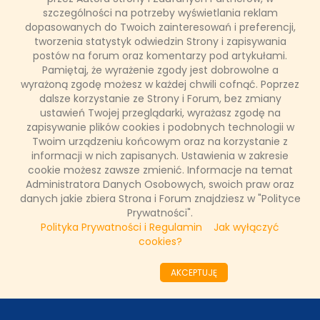
szczególności na potrzeby wyświetlania reklam
ODZIAŁY LOKALNE
dopasowanych do Twoich zainteresowań i preferencji,
tworzenia statystyk odwiedzin Strony i zapisywania
postów na forum oraz komentarzy pod artykułami.
PARTNERZY
Pamiętaj, że wyrażenie zgody jest dobrowolne a
wyrażoną zgodę możesz w każdej chwili cofnąć. Poprzez
dalsze korzystanie ze Strony i Forum, bez zmiany
SONDA
ustawień Twojej przeglądarki, wyrażasz zgodę na
zapisywanie plików cookies i podobnych technologii w
Twoim urządzeniu końcowym oraz na korzystanie z
NASZE WYWIADY
informacji w nich zapisanych. Ustawienia w zakresie
cookie możesz zawsze zmienić. Informacje na temat
Administratora Danych Osobowych, swoich praw oraz
danych jakie zbiera Strona i Forum znajdziesz w "Polityce
FAKTY TVN
Prywatności".
Polityka Prywatności i Regulamin
Jak wyłączyć
cookies?
WAŻNE RELACJE
AKCEPTUJĘ