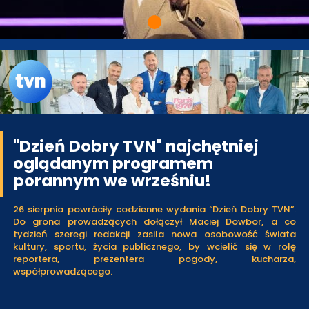
"Dzień Dobry TVN" najchętniej
oglądanym programem
porannym we wrześniu!
26 sierpnia powróciły codzienne wydania “Dzień Dobry TVN”.
Do grona prowadzących dołączył Maciej Dowbor, a co
tydzień szeregi redakcji zasila nowa osobowość świata
kultury, sportu, życia publicznego, by wcielić się w rolę
reportera, prezentera pogody, kucharza,
współprowadzącego.