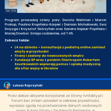
Fot. TVN
Program prowadzą cztery pary: Dorota Wellman i Marcin
Prokop, Paulina Krupińska-Karpiel i Damian Michałowski, Ewa
Drzyzga i Krzysztof Skórzyński oraz Sandra Hajduk-Popińska i
Maciej Dowbor. Emisja codziennie, od 7:45.
Zobacz także:
L4 na dziecko – konsultacja z pediatrą online zamiast
wizyty w przychodni
Firany i zasłony do nowoczesnych wnętrz
Fundacja 5P wraz z polskim filantropem Robertem
Szustkowskim wspierają pomoc i opiekę medyczną
dla ofiar wojny w Ukrainie
Łukasz Ropczyński
2 października 2024, 16:42
Przez dalsze aktywne korzystanie ze Strony tvnfakty.pl i
Forum bez zmian ustawień w zakresie prywatności,
UDOSTĘPNIJ POST
wyrażasz zgodę na przetwarzanie danych osobowych
przez Autora Strony i Zaufanych Partnerów, w