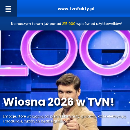
www.tvnfakty.pl
Na naszym forum już ponad
215 000
wpisów od użytkowników!
Wiosna 2026 w TVN!
Emocje, które wciągają od pierwszej minuty, gwiazdy, które elektryzują,
i produkcje, o których będzie głośno.